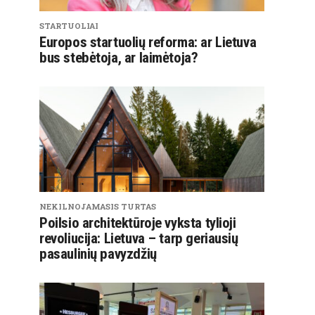
STARTUOLIAI
Europos startuolių reforma: ar Lietuva
bus stebėtoja, ar laimėtoja?
NEKILNOJAMASIS TURTAS
Poilsio architektūroje vyksta tylioji
revoliucija: Lietuva – tarp geriausių
pasaulinių pavyzdžių