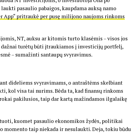
tiduoda NT investicijoms, o investuotoja Ona po
a laukti pasaulio pabaigos, kaupdama auksą namo
ner App“ pritraukė per pusę milijono naujoms rinkoms
jomis, NT, auksu ar kitomis turto klasėmis – visos jos
 dažnai turėtų būti įtraukiamos į investicijų portfelį,
s esmė – sumažinti santaupų svyravimus.
stant dideliems svyravimams, o antraštėms skelbiant
ti, kol visa tai nurims. Bėda ta, kad finansų rinkoms
erokai pakilusios, taip dar kartą mažindamos ilgalaikę
tuoti, kuomet pasaulio ekonomikos žydės, politikai
ulo momento taip niekada ir nesulaukti. Deja, tokiu būdu