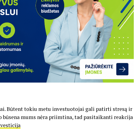
i. Būtent tokiu metu investuotojai gali patirti stresą ir
o būsena mums nėra priimtina, tad pasitaikanti reakcija
vesticija