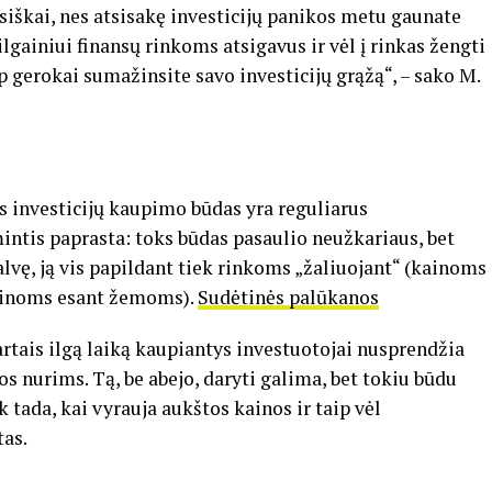
nsiškai, nes atsisakę investicijų panikos metu gaunate
ilgainiui finansų rinkoms atsigavus ir vėl į rinkas žengti
ip gerokai sumažinsite savo investicijų grąžą“, – sako M.
as investicijų kaupimo būdas yra reguliarus
ntis paprasta: toks būdas pasaulio neužkariaus, bet
alvę, ją vis papildant tiek rinkoms „žaliuojant“ (kainoms
kainoms esant žemoms).
Sudėtinės palūkanos
rtais ilgą laiką kaupiantys investuotojai nusprendžia
s nurims. Tą, be abejo, daryti galima, bet tokiu būdu
 tada, kai vyrauja aukštos kainos ir taip vėl
tas.