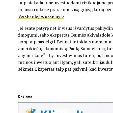
taip niekada ir neinvestuodami rizikuojame pr
finansų rinkose prarasime visą grąžą, kurią per i
Verslo idėjos užsienyje
Jei esate patyrę net ir visus išvardytus paklydim
žmogumi, sako ekspertas. Baimės akivaizdoje k
norą taip pasielgti. Bet net ir tokiais momenta
amerikiečių ekonomistą Paulą Samuelsoną, turėt
auganti žolė“ – t.y. investavimas turėtų būti 
rutinos investuojant ilgam, gali suteikti jaudul
sėkmės. Ekspertas taip pat pažymi, kad investav
Reklama