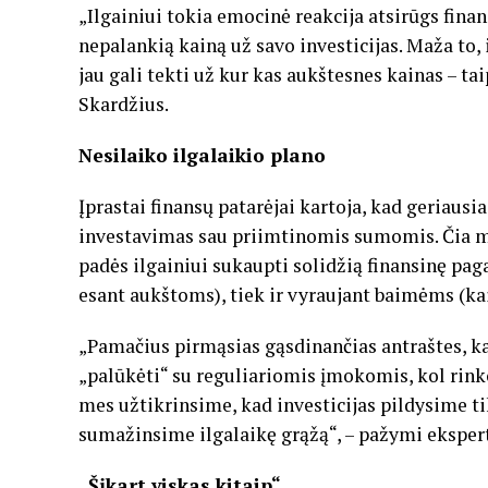
„Ilgainiui tokia emocinė reakcija atsirūgs fina
nepalankią kainą už savo investicijas. Maža to, 
jau gali tekti už kur kas aukštesnes kainas – ta
Skardžius.
Nesilaiko ilgalaikio plano
Įprastai finansų patarėjai kartoja, kad geriausi
investavimas sau priimtinomis sumomis. Čia mi
padės ilgainiui sukaupti solidžią finansinę pag
esant aukštoms), tiek ir vyraujant baimėms (
„Pamačius pirmąsias gąsdinančias antraštes, ka
„palūkėti“ su reguliariomis įmokomis, kol rinko
mes užtikrinsime, kad investicijas pildysime tik
sumažinsime ilgalaikę grąžą“, – pažymi eksper
„Šįkart viskas kitaip“