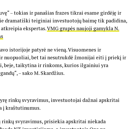
vę“ – tokias ir panašias frazes tikrai esame girdėję ir
okie dramatiški teiginiai investuotojų baimę tik padidina,
 atkreipia ekspertas.
VMG grupės naujoji gamykla N.
ms
vo istorijoje patyrė ne vieną. Visuomenes ir
r nuopuoliai, bet tai nesutrukdė žmonijai eiti į priekį ir
, beje, taikytina ir rinkoms, kurios ilgainiui yra
egandų“, – sako M. Skardžius.
yrę rinkų svyravimus, investuotojai dažnai apskritai
la į kraštutinumus.
ų rinkų svyravimus, prisiekia apskritai niekada