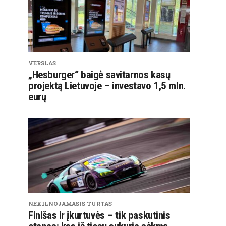
VERSLAS
„Hesburger“ baigė savitarnos kasų
projektą Lietuvoje – investavo 1,5 mln.
eurų
NEKILNOJAMASIS TURTAS
Finišas ir įkurtuvės – tik paskutinis