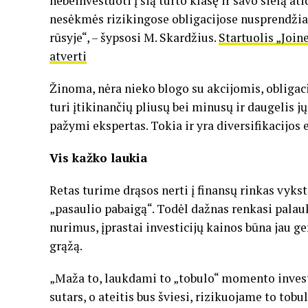
nebeinvestuoti į šią turto klasę ir savo sielą a
nesėkmės rizikingose obligacijose nusprendži
rūsyje“, – šypsosi M. Skardžius.
Startuolis „Joi
atverti
Žinoma, nėra nieko blogo su akcijomis, obligaci
turi įtikinančių pliusų bei minusų ir daugelis jų
pažymi ekspertas. Tokia ir yra diversifikacijo
Vis kažko laukia
Retas turime drąsos nerti į finansų rinkas vyk
„pasaulio pabaigą“. Todėl dažnas renkasi palauk
nurimus, įprastai investicijų kainos būna jau g
grąžą.
„Maža to, laukdami to „tobulo“ momento inves
sutars, o ateitis bus šviesi, rizikuojame to tob