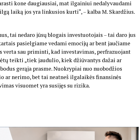
arasti kone daugiausiai, mat ilgainiui nedalyvaudami
lgą laiką jos yra linkusios kurti“, – kalba M. Skardžius.
us, tai nedaro jūsų blogais investuotojais – tai daro jus
artais pasielgiame vedami emocijų ar bent jaučiame
is verta sau priminti, kad investavimas, perfrazuojant
ų teikti „tiek jaudulio, kiek džiūvantys dažai ar
nuobodus gerąja prasme. Nuokrypiai nuo nuobodžios
io ar nerimo, bet tai neatneš ilgalaikės finansinės
imas visuomet yra susijęs su rizika.