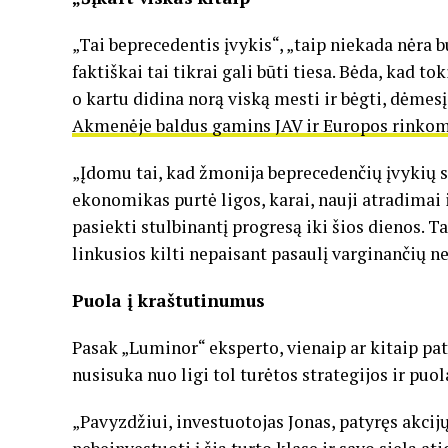
„Tai beprecedentis įvykis“, „taip niekada nėra bu
faktiškai tai tikrai gali būti tiesa. Bėda, kad t
o kartu didina norą viską mesti ir bėgti, dėmesį
Akmenėje baldus gamins JAV ir Europos rinko
„Įdomu tai, kad žmonija beprecedenčių įvykių sa
ekonomikas purtė ligos, karai, nauji atradimai i
pasiekti stulbinantį progresą iki šios dienos. Tai
linkusios kilti nepaisant pasaulį varginančių n
Puola į kraštutinumus
Pasak „Luminor“ eksperto, vienaip ar kitaip pat
nusisuka nuo ligi tol turėtos strategijos ir puo
„Pavyzdžiui, investuotojas Jonas, patyręs akcij