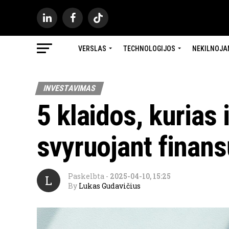
VERSLAS
TECHNOLOGIJOS
NEKILNOJA
INVESTAVIMAS
5 klaidos, kurias 
svyruojant finan
Paskelbta
-
2025-04-10, 15:25
L
By
Lukas Gudavičius