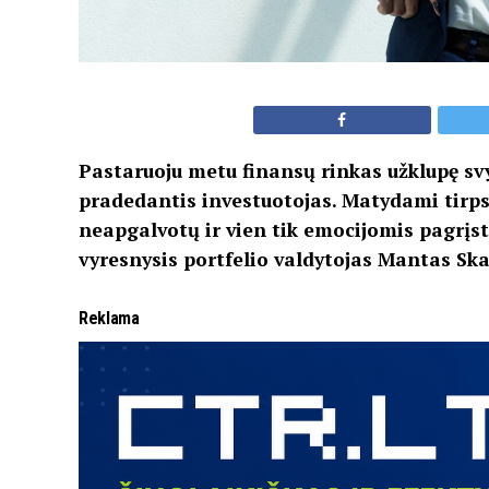
Pastaruoju metu finansų rinkas užklupę svy
pradedantis investuotojas. Matydami tirps
neapgalvotų ir vien tik emocijomis pagrįs
vyresnysis portfelio valdytojas Mantas Ska
Reklama