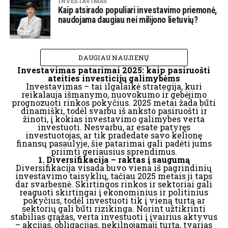
INVESTAVIMAS
Kaip atsirado populiari investavimo priemonė,
naudojama daugiau nei milijono lietuvių?
DAUGIAU NAUJIENŲ
Investavimas patarimai 2025: kaip pasiruošti
ateities investicijų galimybėms
Investavimas – tai ilgalaikė strategija, kuri
reikalauja išmanymo, nuovokumo ir gebėjimo
prognozuoti rinkos pokyčius. 2025 metai žada būti
dinamiški, todėl svarbu iš anksto pasiruošti ir
žinoti, į kokias investavimo galimybes verta
investuoti. Nesvarbu, ar esate patyręs
investuotojas, ar tik pradedate savo kelionę
finansų pasaulyje, šie patarimai gali padėti jums
priimti geriausius sprendimus.
1. Diversifikacija – raktas į saugumą
Diversifikacija visada buvo viena iš pagrindinių
investavimo taisyklių, tačiau 2025 metais ji taps
dar svarbesnė. Skirtingos rinkos ir sektoriai gali
reaguoti skirtingai į ekonominius ir politinius
pokyčius, todėl investuoti tik į vieną turtą ar
sektorių gali būti rizikinga. Norint užtikrinti
stabilias grąžas, verta investuoti į įvairius aktyvus
– akcijas, obligacijas, nekilnojamąjį turtą, tvarias