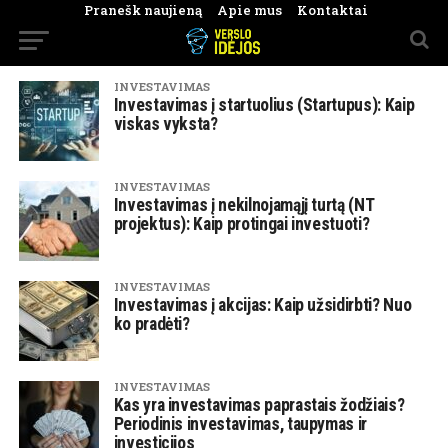
Pranešk naujieną
Apie mus
Kontaktai
INVESTAVIMAS
Investavimas į startuolius (Startupus): Kaip
viskas vyksta?
INVESTAVIMAS
Investavimas į nekilnojamąjį turtą (NT
projektus): Kaip protingai investuoti?
INVESTAVIMAS
Investavimas į akcijas: Kaip užsidirbti? Nuo
ko pradėti?
INVESTAVIMAS
Kas yra investavimas paprastais žodžiais?
Periodinis investavimas, taupymas ir
investicijos