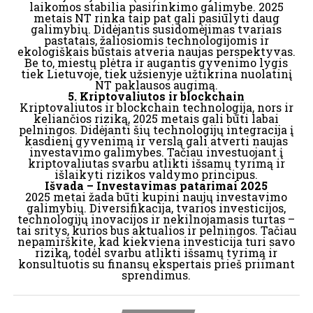
laikomos stabilia pasirinkimo galimybe. 2025
metais NT rinka taip pat gali pasiūlyti daug
galimybių. Didėjantis susidomėjimas tvariais
pastatais, žaliosiomis technologijomis ir
ekologiškais būstais atveria naujas perspektyvas.
Be to, miestų plėtra ir augantis gyvenimo lygis
tiek Lietuvoje, tiek užsienyje užtikrina nuolatinį
NT paklausos augimą.
5. Kriptovaliutos ir blockchain
Kriptovaliutos ir blockchain technologija, nors ir
keliančios riziką, 2025 metais gali būti labai
pelningos. Didėjanti šių technologijų integracija į
kasdienį gyvenimą ir verslą gali atverti naujas
investavimo galimybes. Tačiau investuojant į
kriptovaliutas svarbu atlikti išsamų tyrimą ir
išlaikyti rizikos valdymo principus.
Išvada – Investavimas patarimai 2025
2025 metai žada būti kupini naujų investavimo
galimybių. Diversifikacija, tvarios investicijos,
technologijų inovacijos ir nekilnojamasis turtas –
tai sritys, kurios bus aktualios ir pelningos. Tačiau
nepamirškite, kad kiekviena investicija turi savo
riziką, todėl svarbu atlikti išsamų tyrimą ir
konsultuotis su finansų ekspertais prieš priimant
sprendimus.