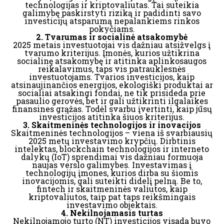
technologijas ir kriptovaliutas. Tai suteikia
galimybę paskirstyti riziką ir padidinti savo
investicijų atsparumą nepalankiems rinkos
pokyčiams.
2. Tvarumas ir socialinė atsakomybė
2025 metais investuotojai vis dažniau atsižvelgs į
tvarumo kriterijus. Įmonės, kurios užtikrina
socialinę atsakomybę ir atitinka aplinkosaugos
reikalavimus, taps vis patrauklesnės
investuotojams. Tvarios investicijos, kaip
atsinaujinančios energijos, ekologiški produktai ar
socialiai atsakingi fondai, ne tik prisideda prie
pasaulio gerovės, bet ir gali užtikrinti ilgalaikes
finansines grąžas. Todėl svarbu įvertinti, kaip jūsų
investicijos atitinka šiuos kriterijus.
3. Skaitmeninės technologijos ir inovacijos
Skaitmeninės technologijos – viena iš svarbiausių
2025 metų investavimo krypčių. Dirbtinis
intelektas, blockchain technologijos ir interneto
dalykų (IoT) sprendimai vis dažniau formuoja
naujas verslo galimybes. Investavimas į
technologijų įmones, kurios dirba su šiomis
inovacijomis, gali suteikti didelį pelną. Be to,
fintech ir skaitmeninės valiutos, kaip
kriptovaliutos, taip pat taps reikšmingais
investavimo objektais.
4. Nekilnojamasis turtas
Nekilnojamojo turto (NT) investicijos visada buvo