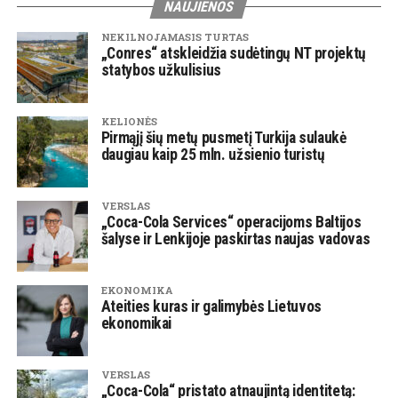
NAUJIENOS
NEKILNOJAMASIS TURTAS
„Conres“ atskleidžia sudėtingų NT projektų
statybos užkulisius
KELIONĖS
Pirmąjį šių metų pusmetį Turkija sulaukė
daugiau kaip 25 mln. užsienio turistų
VERSLAS
„Coca-Cola Services“ operacijoms Baltijos
šalyse ir Lenkijoje paskirtas naujas vadovas
EKONOMIKA
Ateities kuras ir galimybės Lietuvos
ekonomikai
VERSLAS
„Coca-Cola“ pristato atnaujintą identitetą: