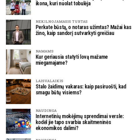
ikona, kuri nuolat tobulėja
NEKILNOJAMASIS TURTAS
Perkate būstą, o notaras užimtas? Mažai kas
žino, kaip sandorį sutvarkyti greičiau
NAMAMS
Kur geriausia statyti lovą mažame
miegamajame?
LAISVALAIKIS
Stalo žaidimų vakaras: kaip pasiruošti, kad
smagu būtų visiems?
NAUDINGA
Internetinių mokėjimų sprendimai versle:
kodėl jie tapo svarbia skaitmeninės
ekonomikos dalimi?