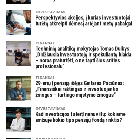
INVESTAVIMAS
Perspektyvios akcijos, į kurias investuotojai
turėtų atkreipti dėmesį artėjant metų pabaigai
FINANSAI
Techninių analitikų mokytojas Tomas Dulkys:
„Didžiausia investuotojų ir spekuliantų klaida
– noras praturtėti, o ne tapti šios srities
profesionalu“
FINANSAI
29-erių į pensiją išėjęs Gintaras Pociūnas:
„Finansiškai raštingas ir investuojantis
žmogus – turtingo mąstymo žmogus“
INVESTAVIMAS
Kad investicijos į ateitį nenuviltų: kokiame
amžiuje kokio tipo pensijų fondą rinktis?