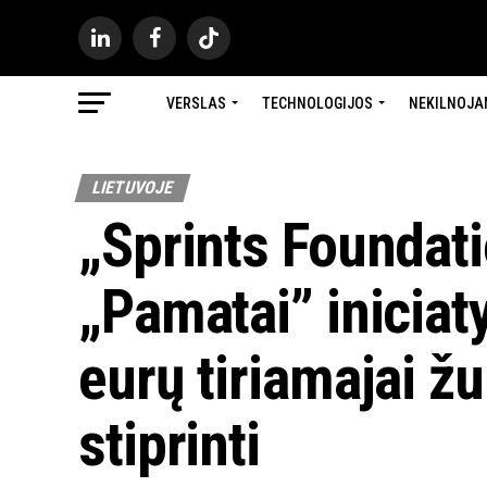
VERSLAS
TECHNOLOGIJOS
NEKILNOJA
LIETUVOJE
„Sprints Foundati
„Pamatai” iniciaty
eurų tiriamajai žu
stiprinti