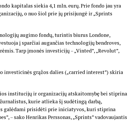
ndo kapitalas siekia 4,1 mln. eurų. Prie fondo jau yra
anizacijų, o nuo šiol prie jų prisijungė ir „Sprints
nologijų augimo fondų, turintis biurus Londone,
stuoja į sparčiai augančias technologijų bendroves,
rėmis. Tarp įmonės investicijų – „Vinted”, „Revolut”,
 investicinės grąžos dalies („carried interest”) skiria
os institucijų ir organizacijų atskaitomybę bei stiprina
žurnalistus, kurie atlieka šį sudėtingą darbą,
s galėdami prisidėti prie iniciatyvos, kuri stiprina
es”, – sako Henrikas Perssonas, „Sprints” vadovaujantis