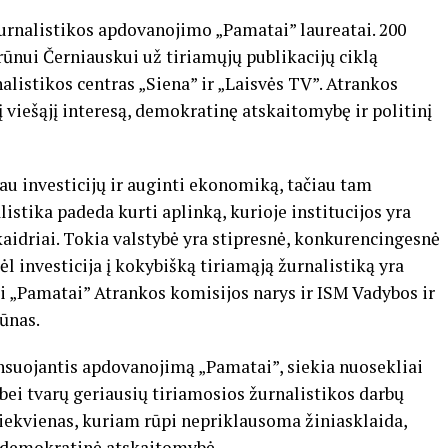
urnalistikos apdovanojimo „Pamatai” laureatai. 200
arūnui Černiauskui už tiriamųjų publikacijų ciklą
listikos centras „Siena” ir „Laisvės TV”. Atrankos
į viešąjį interesą, demokratinę atskaitomybę ir politinį
au investicijų ir auginti ekonomiką, tačiau tam
istika padeda kurti aplinką, kurioje institucijos yra
aidriai. Tokia valstybė yra stipresnė, konkurencingesnė
l investicija į kokybišką tiriamąją žurnalistiką yra
mi „Pamatai” Atrankos komisijos narys ir ISM Vadybos ir
ūnas.
ansuojantis apdovanojimą „Pamatai”, siekia nuosekliai
į bei tvarų geriausių tiriamosios žurnalistikos darbų
 kiekvienas, kuriam rūpi nepriklausoma žiniasklaida,
 demokratinė atskaitomybė.