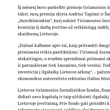
Šį mėnesį buvo paskelbti pirmojo tiriamosios ž
tūkst. eurų premija skirta Andriui Tapinui ir Š
„Sureikšminkim”, kurį sukūrė Tiriamosios žurna
komisija šį darbą įvertino už reikšmingą indėlį 
skaidrumą Lietuvoje.
„Dažnai kalbame apie tai, kaip pritraukti daugi
pirmiausia reikia pasitikėjimo. Tiriamoji žurnal
atskaitingos, o svarbūs sprendimai priimami sk
ir patrauklesnė tiek žmonėms, tiek verslui. Todė
investicija į ilgalaikę Lietuvos sėkmę”, – pažy
ekonomikos universiteto rektorius Dalius Misi
Lietuvos tiriamosios žurnalistikos fondas, fin
didinti savo kapitalą ir taip užtikrinti ilgalaik
Lietuvoje įvertinimą. Prie fondo gali prisidėti
informuota visuomenė, valdžios skaidrumas ir