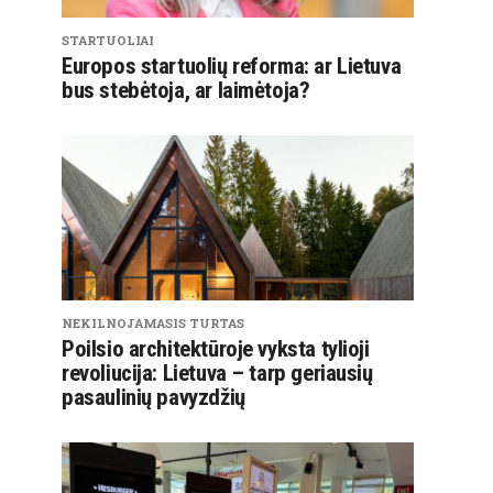
STARTUOLIAI
Europos startuolių reforma: ar Lietuva
bus stebėtoja, ar laimėtoja?
NEKILNOJAMASIS TURTAS
Poilsio architektūroje vyksta tylioji
revoliucija: Lietuva – tarp geriausių
pasaulinių pavyzdžių