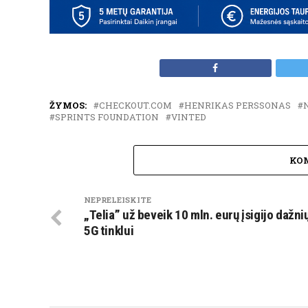
ŽYMOS:
CHECKOUT.COM
HENRIKAS PERSSONAS
SPRINTS FOUNDATION
VINTED
KO
NEPRELEISKITE
„Telia” už beveik 10 mln. eurų įsigijo dažni
5G tinklui