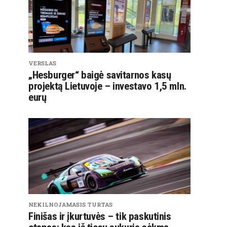
VERSLAS
„Hesburger“ baigė savitarnos kasų
projektą Lietuvoje – investavo 1,5 mln.
eurų
NEKILNOJAMASIS TURTAS
Finišas ir įkurtuvės – tik paskutinis