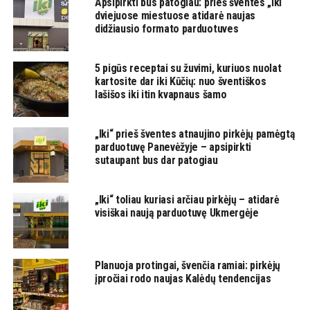
Apsipirkti bus patogiau: prieš šventes „Iki“
dviejuose miestuose atidarė naujas
didžiausio formato parduotuves
5 pigūs receptai su žuvimi, kuriuos nuolat
kartosite dar iki Kūčių: nuo šventiškos
lašišos iki itin kvapnaus šamo
„Iki“ prieš šventes atnaujino pirkėjų pamėgtą
parduotuvę Panevėžyje – apsipirkti
sutaupant bus dar patogiau
„Iki“ toliau kuriasi arčiau pirkėjų – atidarė
visiškai naują parduotuvę Ukmergėje
Planuoja protingai, švenčia ramiai: pirkėjų
įpročiai rodo naujas Kalėdų tendencijas