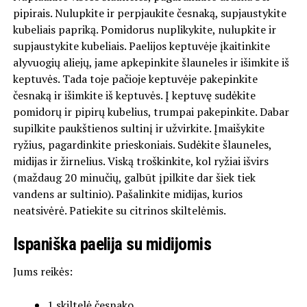
pipirais. Nulupkite ir perpjaukite česnaką, supjaustykite
kubeliais papriką. Pomidorus nuplikykite, nulupkite ir
supjaustykite kubeliais. Paelijos keptuvėje įkaitinkite
alyvuogių aliejų, jame apkepinkite šlauneles ir išimkite iš
keptuvės. Tada toje pačioje keptuvėje pakepinkite
česnaką ir išimkite iš keptuvės. Į keptuvę sudėkite
pomidorų ir pipirų kubelius, trumpai pakepinkite. Dabar
supilkite paukštienos sultinį ir užvirkite. Įmaišykite
ryžius, pagardinkite prieskoniais. Sudėkite šlauneles,
midijas ir žirnelius. Viską troškinkite, kol ryžiai išvirs
(maždaug 20 minučių, galbūt įpilkite dar šiek tiek
vandens ar sultinio). Pašalinkite midijas, kurios
neatsivėrė. Patiekite su citrinos skiltelėmis.
Ispaniška paelija su midijomis
Jums reikės:
1 skiltelė česnako