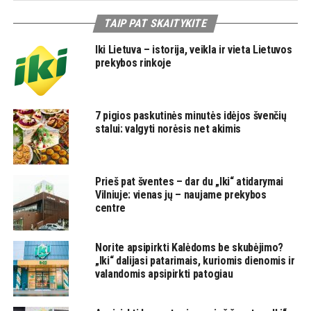
TAIP PAT SKAITYKITE
Iki Lietuva – istorija, veikla ir vieta Lietuvos
prekybos rinkoje
7 pigios paskutinės minutės idėjos švenčių
stalui: valgyti norėsis net akimis
Prieš pat šventes – dar du „Iki“ atidarymai
Vilniuje: vienas jų – naujame prekybos
centre
Norite apsipirkti Kalėdoms be skubėjimo?
„Iki“ dalijasi patarimais, kuriomis dienomis ir
valandomis apsipirkti patogiau