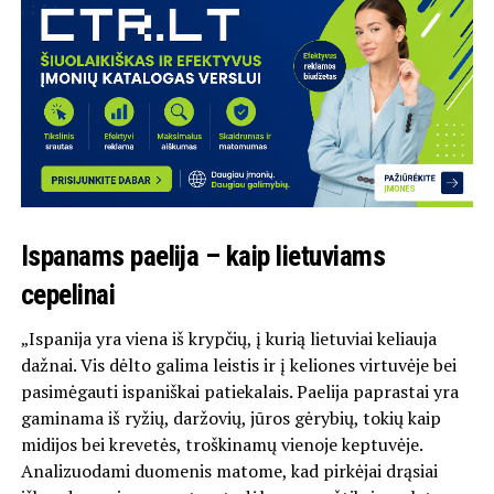
Ispanams paelija – kaip lietuviams
cepelinai
„Ispanija yra viena iš krypčių, į kurią lietuviai keliauja
dažnai. Vis dėlto galima leistis ir į keliones virtuvėje bei
pasimėgauti ispaniškai patiekalais. Paelija paprastai yra
gaminama iš ryžių, daržovių, jūros gėrybių, tokių kaip
midijos bei krevetės, troškinamų vienoje keptuvėje.
Analizuodami duomenis matome, kad pirkėjai drąsiai