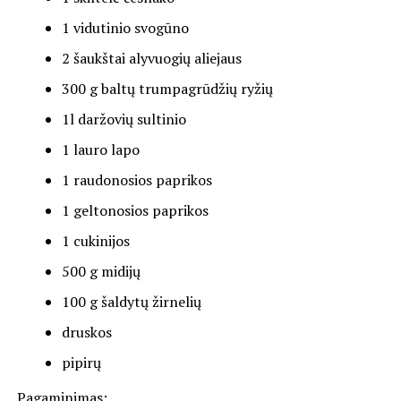
1 vidutinio svogūno
2 šaukštai alyvuogių aliejaus
300 g baltų trumpagrūdžių ryžių
1l daržovių sultinio
1 lauro lapo
1 raudonosios paprikos
1 geltonosios paprikos
1 cukinijos
500 g midijų
100 g šaldytų žirnelių
druskos
pipirų
Pagaminimas: