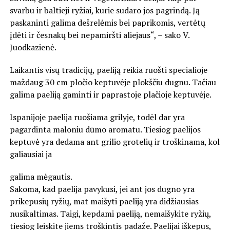
svarbu ir baltieji ryžiai, kurie sudaro jos pagrindą. Ją
paskaninti galima dešrelėmis bei paprikomis, vertėtų
įdėti ir česnakų bei nepamiršti aliejaus“, – sako V.
Juodkazienė.
Laikantis visų tradicijų, paeliją reikia ruošti specialioje
maždaug 30 cm pločio keptuvėje plokščiu dugnu. Tačiau
galima paeliją gaminti ir paprastoje plačioje keptuvėje.
Ispanijoje paelija ruošiama grilyje, todėl dar yra
pagardinta maloniu dūmo aromatu. Tiesiog paelijos
keptuvė yra dedama ant grilio grotelių ir troškinama, kol
galiausiai ja
galima mėgautis.
Sakoma, kad paelija pavykusi, jei ant jos dugno yra
prikepusių ryžių, mat maišyti paeliją yra didžiausias
nusikaltimas. Taigi, kepdami paeliją, nemaišykite ryžių,
tiesiog leiskite jiems troškintis padaže. Paelijai iškepus,