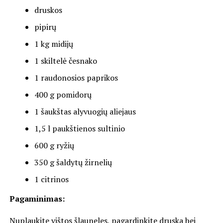
druskos
pipirų
1 kg midijų
1 skiltelė česnako
1 raudonosios paprikos
400 g pomidorų
1 šaukštas alyvuogių aliejaus
1,5 l paukštienos sultinio
600 g ryžių
350 g šaldytų žirnelių
1 citrinos
Pagaminimas:
Nuplaukite vištos šlauneles, pagardinkite druska bei