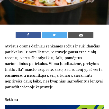
Atvėsus orams dažniau renkamės sočius ir sušildančius
patiekalus. Ir nors lietuvių virtuvėje gausu tradicinių
receptų, verta išbandyti kitų šalių pamėgtus
nacionalinius patiekalus. Vilma Juodkazienė, prekybos
tinklo „Iki“ maisto ekspertė, sako, kad rudenį ypač verta
pasimėgauti ispaniškąja paelija, kuriai pasigaminti
neprireiks daug laiko, nes kvapnius ingredientus lengvai
paruošite vienoje keptuvėje.
Reklama