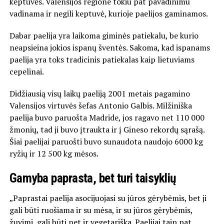
keptuvės. Valensijos regione tokiu pat pavadinimu
vadinama ir negili keptuvė, kurioje paelijos gaminamos.
Dabar paelija yra laikoma giminės patiekalu, be kurio
neapsieina jokios ispanų šventės. Sakoma, kad ispanams
paelija yra toks tradicinis patiekalas kaip lietuviams
cepelinai.
Didžiausią visų laikų paeliją 2001 metais pagamino
Valensijos virtuvės šefas Antonio Galbis. Milžiniška
paelija buvo paruošta Madride, jos ragavo net 110 000
žmonių, tad ji buvo įtraukta ir į Gineso rekordų sąrašą.
Šiai paelijai paruošti buvo sunaudota naudojo 6000 kg
ryžių ir 12 500 kg mėsos.
Gamyba paprasta, bet turi taisyklių
„Paprastai paelija asocijuojasi su jūros gėrybėmis, bet ji
gali būti ruošiama ir su mėsa, ir su jūros gėrybėmis,
žuvimi, gali būti net ir vegetariška. Paelijai taip pat