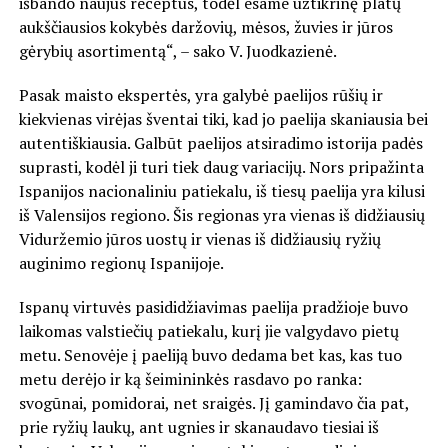
išbando naujus receptus, todėl esame užtikrinę platų
aukščiausios kokybės daržovių, mėsos, žuvies ir jūros
gėrybių asortimentą“, – sako V. Juodkazienė.
Pasak maisto ekspertės, yra galybė paelijos rūšių ir
kiekvienas virėjas šventai tiki, kad jo paelija skaniausia bei
autentiškiausia. Galbūt paelijos atsiradimo istorija padės
suprasti, kodėl ji turi tiek daug variacijų. Nors pripažinta
Ispanijos nacionaliniu patiekalu, iš tiesų paelija yra kilusi
iš Valensijos regiono. Šis regionas yra vienas iš didžiausių
Viduržemio jūros uostų ir vienas iš didžiausių ryžių
auginimo regionų Ispanijoje.
Ispanų virtuvės pasididžiavimas paelija pradžioje buvo
laikomas valstiečių patiekalu, kurį jie valgydavo pietų
metu. Senovėje į paeliją buvo dedama bet kas, kas tuo
metu derėjo ir ką šeimininkės rasdavo po ranka:
svogūnai, pomidorai, net sraigės. Jį gamindavo čia pat,
prie ryžių laukų, ant ugnies ir skanaudavo tiesiai iš