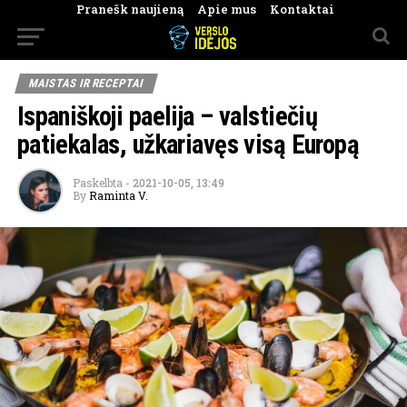
Pranešk naujieną
Apie mus
Kontaktai
MAISTAS IR RECEPTAI
Ispaniškoji paelija – valstiečių
patiekalas, užkariavęs visą Europą
Paskelbta
-
2021-10-05, 13:49
By
Raminta V.