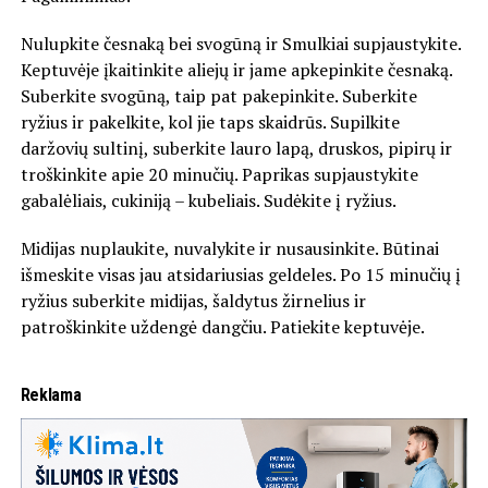
Nulupkite česnaką bei svogūną ir Smulkiai supjaustykite.
Keptuvėje įkaitinkite aliejų ir jame apkepinkite česnaką.
Suberkite svogūną, taip pat pakepinkite. Suberkite
ryžius ir pakelkite, kol jie taps skaidrūs. Supilkite
daržovių sultinį, suberkite lauro lapą, druskos, pipirų ir
troškinkite apie 20 minučių. Paprikas supjaustykite
gabalėliais, cukiniją – kubeliais. Sudėkite į ryžius.
Midijas nuplaukite, nuvalykite ir nusausinkite. Būtinai
išmeskite visas jau atsidariusias geldeles. Po 15 minučių į
ryžius suberkite midijas, šaldytus žirnelius ir
patroškinkite uždengė dangčiu. Patiekite keptuvėje.
Reklama