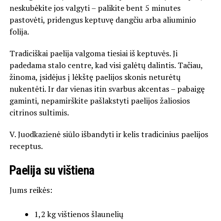
neskubėkite jos valgyti – palikite bent 5 minutes
pastovėti, pridengus keptuvę dangčiu arba aliuminio
folija.
Tradiciškai paelija valgoma tiesiai iš keptuvės. Ji
padedama stalo centre, kad visi galėtų dalintis. Tačiau,
žinoma, įsidėjus į lėkštę paelijos skonis neturėtų
nukentėti. Ir dar vienas itin svarbus akcentas – pabaigę
gaminti, nepamirškite pašlakstyti paelijos žaliosios
citrinos sultimis.
V. Juodkazienė siūlo išbandyti ir kelis tradicinius paelijos
receptus.
Paelija su vištiena
Jums reikės:
1,2 kg vištienos šlaunelių