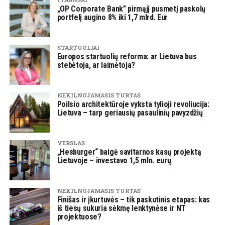
„OP Corporate Bank” pirmąjį pusmetį paskolų
portfelį augino 8% iki 1,7 mlrd. Eur
STARTUOLIAI
Europos startuolių reforma: ar Lietuva bus
stebėtoja, ar laimėtoja?
NEKILNOJAMASIS TURTAS
Poilsio architektūroje vyksta tylioji revoliucija:
Lietuva – tarp geriausių pasaulinių pavyzdžių
VERSLAS
„Hesburger“ baigė savitarnos kasų projektą
Lietuvoje – investavo 1,5 mln. eurų
NEKILNOJAMASIS TURTAS
Finišas ir įkurtuvės – tik paskutinis etapas: kas
iš tiesų sukuria sėkmę lenktynėse ir NT
projektuose?