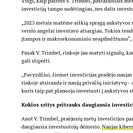
Visgi, kaip pastebi V. Trimbel, pastaraisiais me
investicijų tampo sudėtingiau, nes dalis invest
„2025 metais matėme aiškią spragą ankstyvos st
verslo angelai investavo atsargiau. Tokios ten
įtampos ir makroekonominio neapibrėžtumo“, –
Pasak V. Trimbel, rinkoje jau matyti signalų, k
gali stiprėti.
„Pavyzdžiui, šiemet investicijas pradėjo naujas 
rinkoje atsiranda ir naujų privačių iniciatyvų – 
kuris taip pat planuoja investuoti į ankstyvos s
Kokios sritys pritrauks daugiausia investic
Anot V. Trimbel, praėjusių metų investicijos pa
daugiausia investuotojų dėmesio.
Naujas kiber