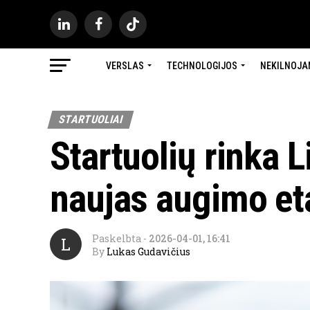
VERSLAS
TECHNOLOGIJOS
NEKILNOJA
STARTUOLIAI
Startuolių rinka L
naujas augimo e
Paskelbta
-
2026-04-01, 16:41
L
By
Lukas Gudavičius