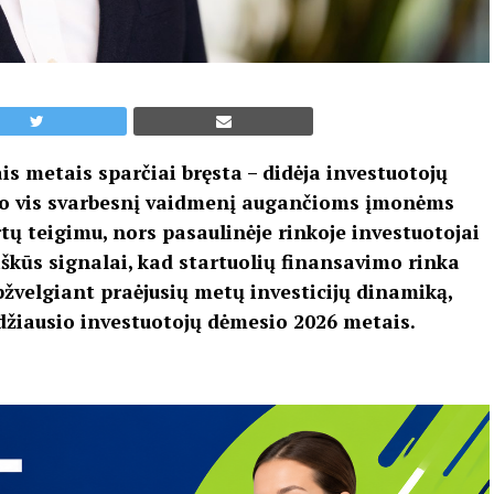
is metais sparčiai bręsta – didėja investuotojų
s, o vis svarbesnį vaidmenį augančioms įmonėms
tų teigimu, nors pasaulinėje rinkoje investuotojai
aiškūs signalai, kad startuolių finansavimo rinka
pžvelgiant praėjusių metų investicijų dinamiką,
 didžiausio investuotojų dėmesio 2026 metais.