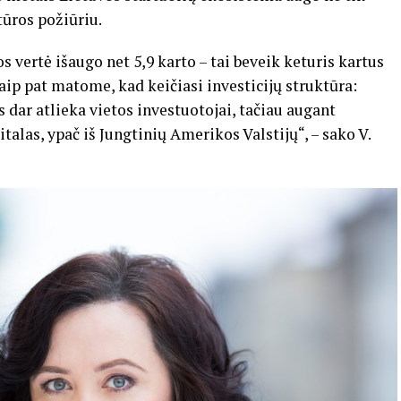
tūros požiūriu.
vertė išaugo net 5,9 karto – tai beveik keturis kartus
aip pat matome, kad keičiasi investicijų struktūra:
 dar atlieka vietos investuotojai, tačiau augant
alas, ypač iš Jungtinių Amerikos Valstijų“, – sako V.