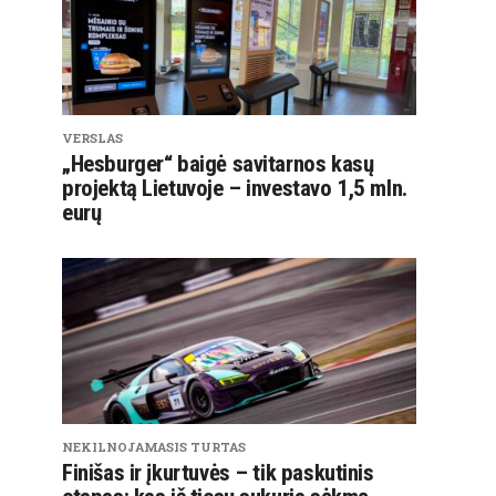
VERSLAS
„Hesburger“ baigė savitarnos kasų
projektą Lietuvoje – investavo 1,5 mln.
eurų
NEKILNOJAMASIS TURTAS
Finišas ir įkurtuvės – tik paskutinis