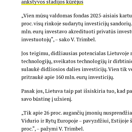
ankstyvos stadijos kūrėjus
„Vien mūsų valdomas fondas 2025-aisiais kartu 
proc. visų rinkoje sudarytų investicijų sandorių
mln. eurų investavo akredituoti privatūs investu
investuotojų“, – sako V. Trimbel.
Jos teigimu, didžiausias potencialas Lietuvoj
technologijų, sveikatos technologijų ir dirbtini
sulaukė didžiosios dalies investicijų. Vien tik
pritraukė apie 160 mln. eurų investicijų.
Pasak jos, Lietuva taip pat išsiskiria tuo, kad
savo būstinę į užsienį.
„Tik apie 26 proc. augančių įmonių nusprendžia p
Vidurio ir Rytų Europoje – pavyzdžiui, Estijoje ši
proc.“, – pažymi V. Trimbel.