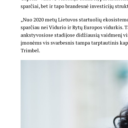
sparčiai, bet ir tapo brandesnė investicijų struk
„Nuo 2020 metų Lietuvos startuolių ekosistemos 
sparčiau nei Vidurio ir Rytų Europos vidurkis. T
ankstyvosiose stadijose didžiausią vaidmenį vis
įmonėms vis svarbesnis tampa tarptautinis kapit
Trimbel.