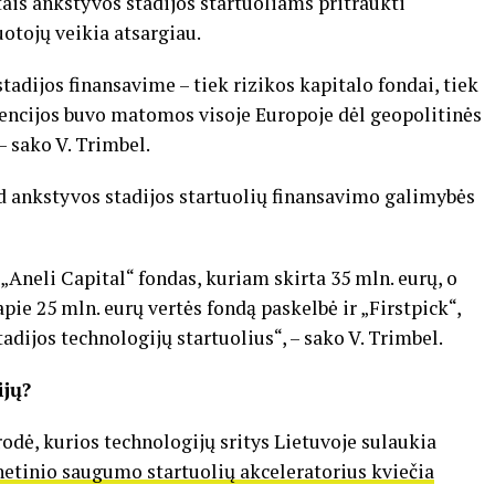
tais ankstyvos stadijos startuoliams pritraukti
uotojų veikia atsargiau.
adijos finansavime – tiek rizikos kapitalo fondai, tiek
dencijos buvo matomos visoje Europoje dėl geopolitinės
 sako V. Trimbel.
ad ankstyvos stadijos startuolių finansavimo galimybės
„Aneli Capital“ fondas, kuriam skirta 35 mln. eurų, o
apie 25 mln. eurų vertės fondą paskelbė ir „Firstpick“,
tadijos technologijų startuolius“, – sako V. Trimbel.
ijų?
rodė, kurios technologijų sritys Lietuvoje sulaukia
netinio saugumo startuolių akceleratorius kviečia