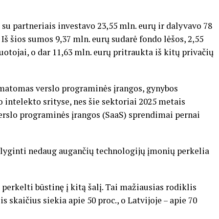
su partneriais investavo 23,55 mln. eurų ir dalyvavo 78
. Iš šios sumos 9,37 mln. eurų sudarė fondo lėšos, 2,55
otojai, o dar 11,63 mln. eurų pritraukta iš kitų privačių
e matomas verslo programinės įrangos, gynybos
o intelekto srityse, nes šie sektoriai 2025 metais
 verslo programinės įrangos (SaaS) sprendimai pernai
 palyginti nedaug augančių technologijų įmonių perkelia
erkelti būstinę į kitą šalį. Tai mažiausias rodiklis
s skaičius siekia apie 50 proc., o Latvijoje – apie 70