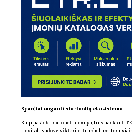
Sparčiai auganti startuolių ekosistema
Kaip pastebi nacionaliniam plėtros bankui ILTE
Capital“ vadovė Viktorija Trimbel, pastaraisiai