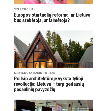
STARTUOLIAI
Europos startuolių reforma: ar Lietuva
bus stebėtoja, ar laimėtoja?
NEKILNOJAMASIS TURTAS
Poilsio architektūroje vyksta tylioji
revoliucija: Lietuva – tarp geriausių
pasaulinių pavyzdžių