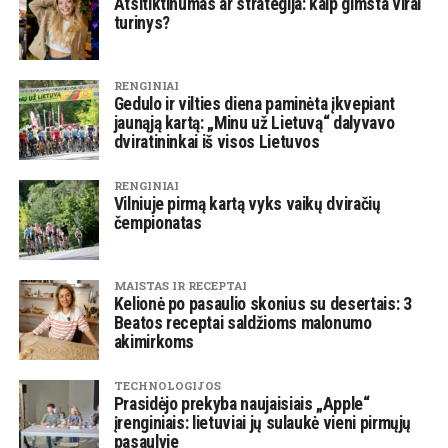
Atsitiktinumas ar strategija: kaip gimsta viral
turinys?
RENGINIAI
Gedulo ir vilties diena paminėta įkvepiant
jaunąją kartą: „Minu už Lietuvą“ dalyvavo
dviratininkai iš visos Lietuvos
RENGINIAI
Vilniuje pirmą kartą vyks vaikų dviračių
čempionatas
MAISTAS IR RECEPTAI
Kelionė po pasaulio skonius su desertais: 3
Beatos receptai saldžioms malonumo
akimirkoms
TECHNOLOGIJOS
Prasidėjo prekyba naujaisiais „Apple“
įrenginiais: lietuviai jų sulaukė vieni pirmųjų
pasaulyje