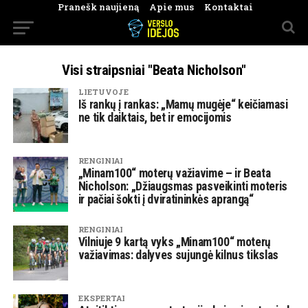
Pranešk naujieną
Apie mus
Kontaktai
Visi straipsniai "Beata Nicholson"
LIETUVOJE
Iš rankų į rankas: „Mamų mugėje“ keičiamasi
ne tik daiktais, bet ir emocijomis
RENGINIAI
„Minam100“ moterų važiavime – ir Beata
Nicholson: „Džiaugsmas pasveikinti moteris
ir pačiai šokti į dviratininkės aprangą“
RENGINIAI
Vilniuje 9 kartą vyks „Minam100“ moterų
važiavimas: dalyves sujungė kilnus tikslas
EKSPERTAI