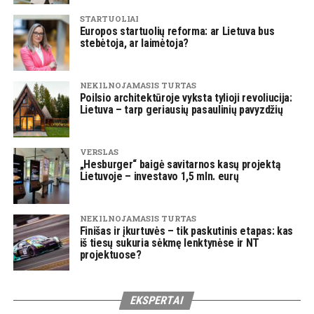
STARTUOLIAI
Europos startuolių reforma: ar Lietuva bus
stebėtoja, ar laimėtoja?
NEKILNOJAMASIS TURTAS
Poilsio architektūroje vyksta tylioji revoliucija:
Lietuva – tarp geriausių pasaulinių pavyzdžių
VERSLAS
„Hesburger“ baigė savitarnos kasų projektą
Lietuvoje – investavo 1,5 mln. eurų
NEKILNOJAMASIS TURTAS
Finišas ir įkurtuvės – tik paskutinis etapas: kas
iš tiesų sukuria sėkmę lenktynėse ir NT
projektuose?
EKSPERTAI