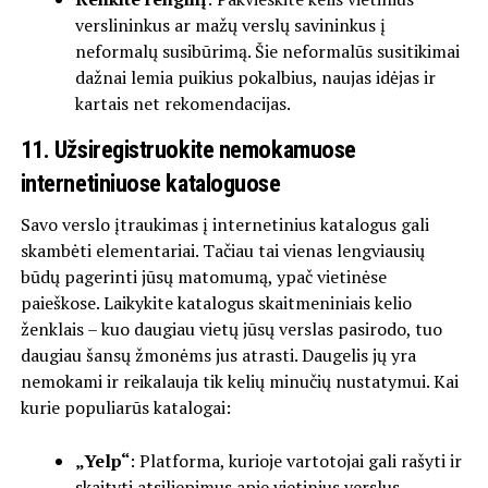
verslininkus ar mažų verslų savininkus į
neformalų susibūrimą. Šie neformalūs susitikimai
dažnai lemia puikius pokalbius, naujas idėjas ir
kartais net rekomendacijas.
11. Užsiregistruokite nemokamuose
internetiniuose kataloguose
Savo verslo įtraukimas į internetinius katalogus gali
skambėti elementariai. Tačiau tai vienas lengviausių
būdų pagerinti jūsų matomumą, ypač vietinėse
paieškose. Laikykite katalogus skaitmeniniais kelio
ženklais – kuo daugiau vietų jūsų verslas pasirodo, tuo
daugiau šansų žmonėms jus atrasti. Daugelis jų yra
nemokami ir reikalauja tik kelių minučių nustatymui. Kai
kurie populiarūs katalogai:
„Yelp“
: Platforma, kurioje vartotojai gali rašyti ir
skaityti atsiliepimus apie vietinius verslus.