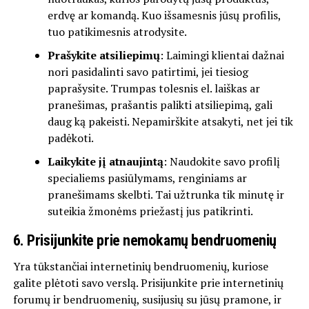
erdvę ar komandą. Kuo išsamesnis jūsų profilis,
tuo patikimesnis atrodysite.
Prašykite atsiliepimų
: Laimingi klientai dažnai
nori pasidalinti savo patirtimi, jei tiesiog
paprašysite. Trumpas tolesnis el. laiškas ar
pranešimas, prašantis palikti atsiliepimą, gali
daug ką pakeisti. Nepamirškite atsakyti, net jei tik
padėkoti.
Laikykite jį atnaujintą
: Naudokite savo profilį
specialiems pasiūlymams, renginiams ar
pranešimams skelbti. Tai užtrunka tik minutę ir
suteikia žmonėms priežastį jus patikrinti.
6. Prisijunkite prie nemokamų bendruomenių
Yra tūkstančiai internetinių bendruomenių, kuriose
galite plėtoti savo verslą. Prisijunkite prie internetinių
forumų ir bendruomenių, susijusių su jūsų pramone, ir