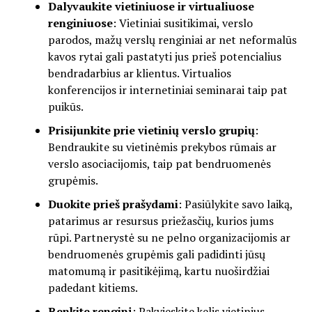
Dalyvaukite vietiniuose ir virtualiuose
renginiuose
: Vietiniai susitikimai, verslo
parodos, mažų verslų renginiai ar net neformalūs
kavos rytai gali pastatyti jus prieš potencialius
bendradarbius ar klientus. Virtualios
konferencijos ir internetiniai seminarai taip pat
puikūs.
Prisijunkite prie vietinių verslo grupių
:
Bendraukite su vietinėmis prekybos rūmais ar
verslo asociacijomis, taip pat bendruomenės
grupėmis.
Duokite prieš prašydami
: Pasiūlykite savo laiką,
patarimus ar resursus priežasčių, kurios jums
rūpi. Partnerystė su ne pelno organizacijomis ar
bendruomenės grupėmis gali padidinti jūsų
matomumą ir pasitikėjimą, kartu nuoširdžiai
padedant kitiems.
Renkite renginį
: Pakvieskite kelis vietinius