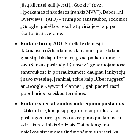
jūsų klientai gali įvesti į „Google“ (pvz.,
„įperkamas rinkodaros įrankis MVV“). Dabar „AI
Overviews“ (AIO) – trumpos santraukos, rodomos
„Google“ paieškos rezultatų viršuje – taip pat
skaito jūsų svetainę.
Kurkite turinį AIO
: Sutelkite dėmesį į
dažniausiai užduodamus klausimus, pateikdami
glaustą, tikslią informaciją, kad padidintumėte
savo šansus pasirodyti šiuose AI generuojamuose
santraukose ir pritrauktumėte daugiau lankytojų
į savo svetainę. Įrankiai, tokie kaip „Ubersuggest“
ar „Google Keyword Planner“, gali padėti rasti
populiarius paieškos terminus.
Kurkite specializuotus nukreipimo puslapius
:
Užtikrinkite, kad jūsų pagrindiniai produktai ar
paslaugos turėtų savo nukreipimo puslapius su
skirtais raktiniais žodžiais. Tai palengvina
paieškos sistemoms (ir žmonėms) suprasti, ką