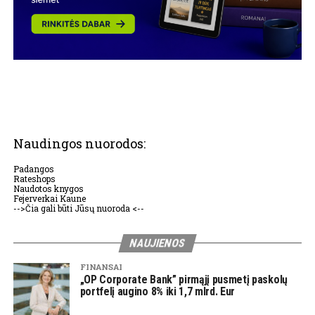
Naudingos nuorodos:
Padangos
Rateshops
Naudotos knygos
Fejerverkai Kaune
-->Čia gali būti Jūsų nuoroda <--
NAUJIENOS
FINANSAI
„OP Corporate Bank” pirmąjį pusmetį paskolų
portfelį augino 8% iki 1,7 mlrd. Eur