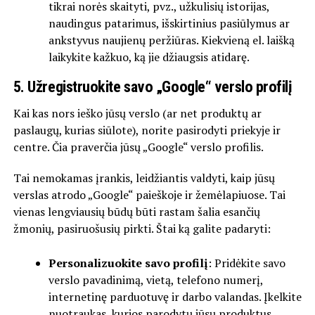
tikrai norės skaityti, pvz., užkulisių istorijas,
naudingus patarimus, išskirtinius pasiūlymus ar
ankstyvus naujienų peržiūras. Kiekvieną el. laišką
laikykite kažkuo, ką jie džiaugsis atidarę.
5. Užregistruokite savo „Google“ verslo profilį
Kai kas nors ieško jūsų verslo (ar net produktų ar
paslaugų, kurias siūlote), norite pasirodyti priekyje ir
centre. Čia praverčia jūsų „Google“ verslo profilis.
Tai nemokamas įrankis, leidžiantis valdyti, kaip jūsų
verslas atrodo „Google“ paieškoje ir žemėlapiuose. Tai
vienas lengviausių būdų būti rastam šalia esančių
žmonių, pasiruošusių pirkti. Štai ką galite padaryti:
Personalizuokite savo profilį
: Pridėkite savo
verslo pavadinimą, vietą, telefono numerį,
internetinę parduotuvę ir darbo valandas. Įkelkite
nuotraukas, kurios parodytų jūsų produktus,