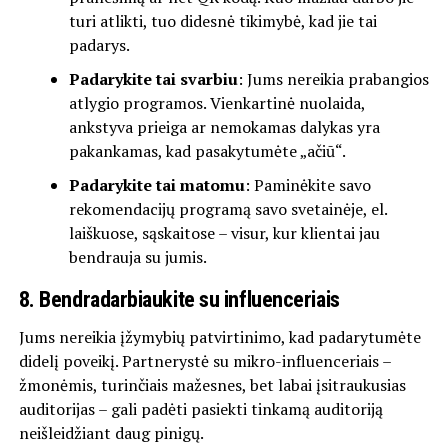
turi atlikti, tuo didesnė tikimybė, kad jie tai
padarys.
Padarykite tai svarbiu
: Jums nereikia prabangios
atlygio programos. Vienkartinė nuolaida,
ankstyva prieiga ar nemokamas dalykas yra
pakankamas, kad pasakytumėte „ačiū“.
Padarykite tai matomu
: Paminėkite savo
rekomendacijų programą savo svetainėje, el.
laiškuose, sąskaitose – visur, kur klientai jau
bendrauja su jumis.
8. Bendradarbiaukite su influenceriais
Jums nereikia įžymybių patvirtinimo, kad padarytumėte
didelį poveikį. Partnerystė su mikro-influenceriais –
žmonėmis, turinčiais mažesnes, bet labai įsitraukusias
auditorijas – gali padėti pasiekti tinkamą auditoriją
neišleidžiant daug pinigų.