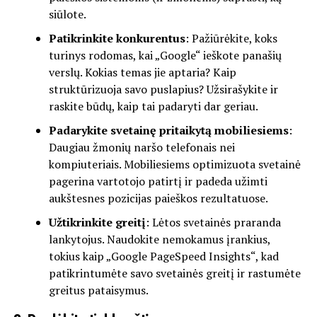
siūlote.
Patikrinkite konkurentus
: Pažiūrėkite, koks
turinys rodomas, kai „Google“ ieškote panašių
verslų. Kokias temas jie aptaria? Kaip
struktūrizuoja savo puslapius? Užsirašykite ir
raskite būdų, kaip tai padaryti dar geriau.
Padarykite svetainę pritaikytą mobiliesiems
:
Daugiau žmonių naršo telefonais nei
kompiuteriais. Mobiliesiems optimizuota svetainė
pagerina vartotojo patirtį ir padeda užimti
aukštesnes pozicijas paieškos rezultatuose.
Užtikrinkite greitį
: Lėtos svetainės praranda
lankytojus. Naudokite nemokamus įrankius,
tokius kaip „Google PageSpeed Insights“, kad
patikrintumėte savo svetainės greitį ir rastumėte
greitus pataisymus.