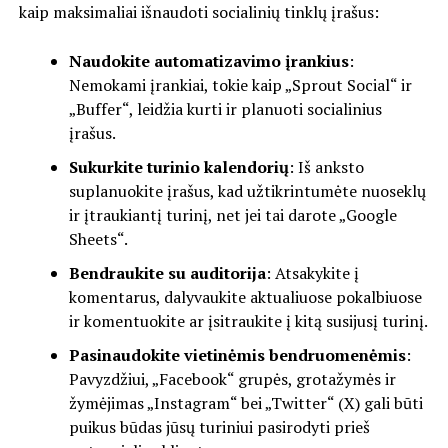
kaip maksimaliai išnaudoti socialinių tinklų įrašus:
Naudokite automatizavimo įrankius
:
Nemokami įrankiai, tokie kaip „Sprout Social“ ir
„Buffer“, leidžia kurti ir planuoti socialinius
įrašus.
Sukurkite turinio kalendorių
: Iš anksto
suplanuokite įrašus, kad užtikrintumėte nuoseklų
ir įtraukiantį turinį, net jei tai darote „Google
Sheets“.
Bendraukite su auditorija
: Atsakykite į
komentarus, dalyvaukite aktualiuose pokalbiuose
ir komentuokite ar įsitraukite į kitą susijusį turinį.
Pasinaudokite vietinėmis bendruomenėmis
:
Pavyzdžiui, „Facebook“ grupės, grotažymės ir
žymėjimas „Instagram“ bei „Twitter“ (X) gali būti
puikus būdas jūsų turiniui pasirodyti prieš