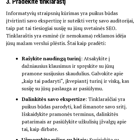
3. Pradėkite tinklaraštį
Informatyvių straipsnių kūrimas yra puikus būdas
įtvirtinti savo ekspertizę ir suteikti vertę savo auditorijai,
taip pat tai tiesiogiai susiję su jūsų svetainės SEO.
Tinklaraštis yra esminė (ir nemokama) reklamos idėja
jūsų mažam verslui plėstis. Štai kaip pradėti:
Rašykite naudingą turinį
: Atsakykite į
dažniausius klausimus ir spręskite su jūsų
pramone susijusius skaudulius. Galvokite apie
„kaip tai padaryti“, įkvepiantį turinį ir viską, kas
susiję su jūsų paslauga ar pasiūlymu.
Dalinkitės savo ekspertize
: Tinklaraščiai yra
puikus būdas parodyti, kad išmanote savo sritį.
Išskaidykite pramonės terminus, dalinkitės
patarimais ar pasiūlykite užkulisių įžvalgų apie
tai, kaip dirbate.
Užmegzkite ryšius su kitais
: Susisiekite su