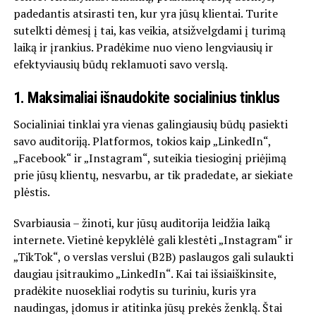
padedantis atsirasti ten, kur yra jūsų klientai. Turite
sutelkti dėmesį į tai, kas veikia, atsižvelgdami į turimą
laiką ir įrankius. Pradėkime nuo vieno lengviausių ir
efektyviausių būdų reklamuoti savo verslą.
1. Maksimaliai išnaudokite socialinius tinklus
Socialiniai tinklai yra vienas galingiausių būdų pasiekti
savo auditoriją. Platformos, tokios kaip „LinkedIn“,
„Facebook“ ir „Instagram“, suteikia tiesioginį priėjimą
prie jūsų klientų, nesvarbu, ar tik pradedate, ar siekiate
plėstis.
Svarbiausia – žinoti, kur jūsų auditorija leidžia laiką
internete. Vietinė kepyklėlė gali klestėti „Instagram“ ir
„TikTok“, o verslas verslui (B2B) paslaugos gali sulaukti
daugiau įsitraukimo „LinkedIn“. Kai tai išsiaiškinsite,
pradėkite nuosekliai rodytis su turiniu, kuris yra
naudingas, įdomus ir atitinka jūsų prekės ženklą. Štai