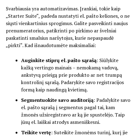
Svarbiausia yra automatizavimas. Įrankiai, tokie kaip
„Starter Suite“, padeda nustatyti el. pašto keliones, o ne
siųsti vienkartinius sprogimus. Galite pasveikinti naujus
prenumeratorius, patikrinti po pirkimo ar švelniai
paskatinti smalsius naršytojus, kurie nepaspaudė
„pirkti“. Kad išnaudotumėte maksimaliai:
Auginkite stiprų el. pašto sąrašą
: Siūlykite
kažką vertingo mainais – nemokamą vadovą,
ankstyvą prieigą prie produkto ar net trumpą
kontrolinį sąrašą. Padarykite savo registracijos
formą kaip naudingą kvietimą.
Segmentuokite savo auditoriją
: Padalykite savo
el. pašto sąrašą į segmentus pagal tai, kam
žmonės užsiregistravo ar ką jie spustelėjo. Taip
jūsų el. laiškai atrodys asmeniškesni.
Teikite vertę
: Suteikite žmonėms turinį, kurį jie