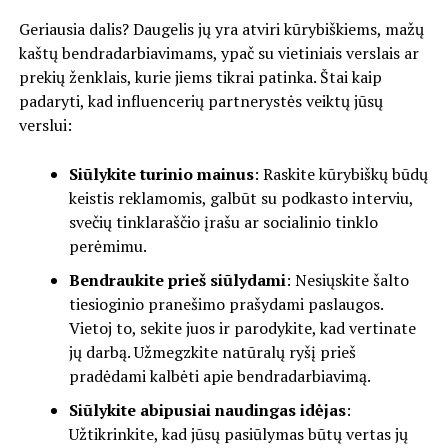
Geriausia dalis? Daugelis jų yra atviri kūrybiškiems, mažų
kaštų bendradarbiavimams, ypač su vietiniais verslais ar
prekių ženklais, kurie jiems tikrai patinka. Štai kaip
padaryti, kad influencerių partnerystės veiktų jūsų
verslui:
Siūlykite turinio mainus
: Raskite kūrybiškų būdų
keistis reklamomis, galbūt su podkasto interviu,
svečių tinklaraščio įrašu ar socialinio tinklo
perėmimu.
Bendraukite prieš siūlydami
: Nesiųskite šalto
tiesioginio pranešimo prašydami paslaugos.
Vietoj to, sekite juos ir parodykite, kad vertinate
jų darbą. Užmegzkite natūralų ryšį prieš
pradėdami kalbėti apie bendradarbiavimą.
Siūlykite abipusiai naudingas idėjas
:
Užtikrinkite, kad jūsų pasiūlymas būtų vertas jų