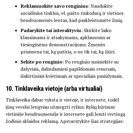
Reklamuokite savo renginius
: Naudokite
socialinius tinklus, el. pašto rinkodarą ir vietines
bendruomenės lentas, kad paskleistumėte žinią.
Padarykite tai interaktyviu
: Skirkite laiko
klausimams ir atsakymams, apklausoms ar
tiesioginėms demonstracijoms. Žmonės
prisimena tai, ką patiria, o ne tik tai, ką žiūri.
Sekite po renginio
: Po renginio susisiekite su
dalyviais, dalindamiesi papildomais resursais,
išskirtiniais kvietimais ar specialiais pasiūlymais.
10. Tinklaveika vietoje (arba virtualiai)
Tinklaveika dabar vyksta ir vietoje, ir internete, todėl
jūsų verslui lengviau užmegzti ryšius. Ryšių kūrimas
vietinėje bendruomenėje ir internete gali lemti vertingą
žodinio sklaidos reklamą. Apsvarstykite šias strategijas: