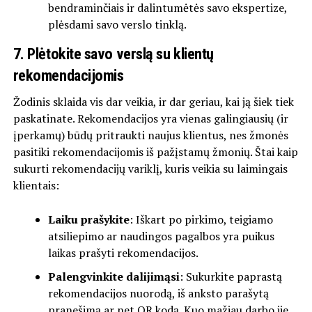
bendraminčiais ir dalintumėtės savo ekspertize,
plėsdami savo verslo tinklą.
7. Plėtokite savo verslą su klientų
rekomendacijomis
Žodinis sklaida vis dar veikia, ir dar geriau, kai ją šiek tiek
paskatinate. Rekomendacijos yra vienas galingiausių (ir
įperkamų) būdų pritraukti naujus klientus, nes žmonės
pasitiki rekomendacijomis iš pažįstamų žmonių. Štai kaip
sukurti rekomendacijų variklį, kuris veikia su laimingais
klientais:
Laiku prašykite
: Iškart po pirkimo, teigiamo
atsiliepimo ar naudingos pagalbos yra puikus
laikas prašyti rekomendacijos.
Palengvinkite dalijimąsi
: Sukurkite paprastą
rekomendacijos nuorodą, iš anksto parašytą
pranešimą ar net QR kodą. Kuo mažiau darbo jie