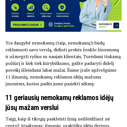
Yra daugybė nemokamų (taip, nemokamų!) būdų
reklamuoti savo verslą, didinti prekės ženklo žinomumą
ir užmegzti ryšius su naujais klientais. Turėdami tinkamą
požiūrį ir šiek tiek kūrybiškumo, galite padaryti didelį
poveikį išleisdami labai mažai. Šiame įraše apžvelgsime
11 išmanių, nemokamų reklamos idėjų mažoms
įmonėms, kurios padės jums pasiekti sėkmę.
11 geriausių nemokamų reklamos idėjų
jūsų mažam verslui
Taigi, kaip iš tikrųjų paskleisti žinią neišleidžiant nė
cento? Atsakymas: išmanių, praktiškų idėjų derinys,