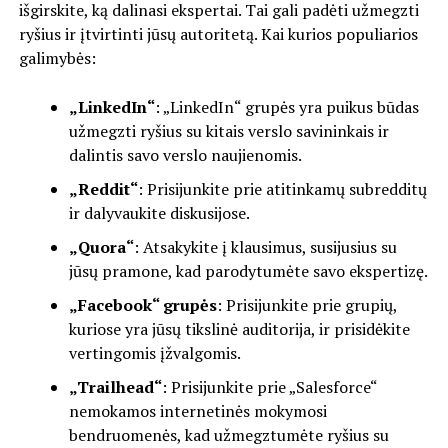
išgirskite, ką dalinasi ekspertai. Tai gali padėti užmegzti
ryšius ir įtvirtinti jūsų autoritetą. Kai kurios populiarios
galimybės:
„LinkedIn“
: „LinkedIn“ grupės yra puikus būdas
užmegzti ryšius su kitais verslo savininkais ir
dalintis savo verslo naujienomis.
„Reddit“
: Prisijunkite prie atitinkamų subredditų
ir dalyvaukite diskusijose.
„Quora“
: Atsakykite į klausimus, susijusius su
jūsų pramone, kad parodytumėte savo ekspertizę.
„Facebook“ grupės
: Prisijunkite prie grupių,
kuriose yra jūsų tikslinė auditorija, ir prisidėkite
vertingomis įžvalgomis.
„Trailhead“
: Prisijunkite prie „Salesforce“
nemokamos internetinės mokymosi
bendruomenės, kad užmegztumėte ryšius su