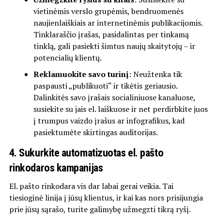
vietinėmis verslo grupėmis, bendruomenės
naujienlaiškiais ar internetinėmis publikacijomis.
Tinklaraščio įrašas, pasidalintas per tinkamą
tinklą, gali pasiekti šimtus naujų skaitytojų – ir
potencialių klientų.
Reklamuokite savo turinį
: Neužtenka tik
paspausti „publikuoti“ ir tikėtis geriausio.
Dalinkitės savo įrašais socialiniuose kanaluose,
susiekite su jais el. laiškuose ir net perdirbkite juos
į trumpus vaizdo įrašus ar infografikus, kad
pasiektumėte skirtingas auditorijas.
4. Sukurkite automatizuotas el. pašto
rinkodaros kampanijas
El. pašto rinkodara vis dar labai gerai veikia. Tai
tiesioginė linija į jūsų klientus, ir kai kas nors prisijungia
prie jūsų sąrašo, turite galimybę užmegzti tikrą ryšį.