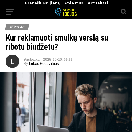
Pranešk naujieną
Apie mus
Kontaktai
VERSLAS
Kur reklamuoti smulkų verslą su
ribotu biudžetu?
L
Paskelbta
-
2025-10-10, 09:33
By
Lukas Gudavičius