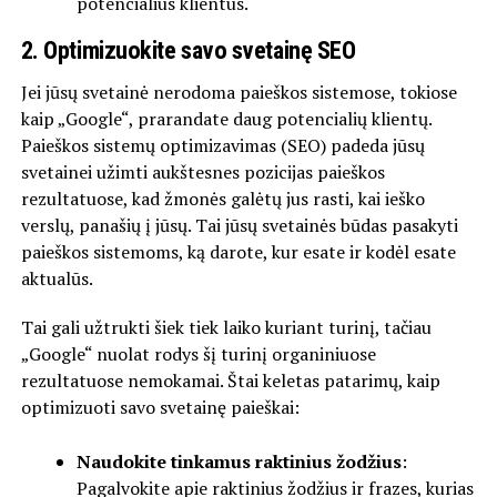
potencialius klientus.
2. Optimizuokite savo svetainę SEO
Jei jūsų svetainė nerodoma paieškos sistemose, tokiose
kaip „Google“, prarandate daug potencialių klientų.
Paieškos sistemų optimizavimas (SEO) padeda jūsų
svetainei užimti aukštesnes pozicijas paieškos
rezultatuose, kad žmonės galėtų jus rasti, kai ieško
verslų, panašių į jūsų. Tai jūsų svetainės būdas pasakyti
paieškos sistemoms, ką darote, kur esate ir kodėl esate
aktualūs.
Tai gali užtrukti šiek tiek laiko kuriant turinį, tačiau
„Google“ nuolat rodys šį turinį organiniuose
rezultatuose nemokamai. Štai keletas patarimų, kaip
optimizuoti savo svetainę paieškai:
Naudokite tinkamus raktinius žodžius
:
Pagalvokite apie raktinius žodžius ir frazes, kurias