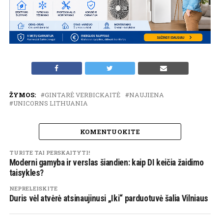
ŽYMOS:
GINTARĖ VERBICKAITĖ
NAUJIENA
UNICORNS LITHUANIA
KOMENTUOKITE
TURITE TAI PERSKAITYTI!
Moderni gamyba ir verslas šiandien: kaip DI keičia žaidimo
taisykles?
NEPRELEISKITE
Duris vėl atvėrė atsinaujinusi „Iki“ parduotuvė šalia Vilniaus