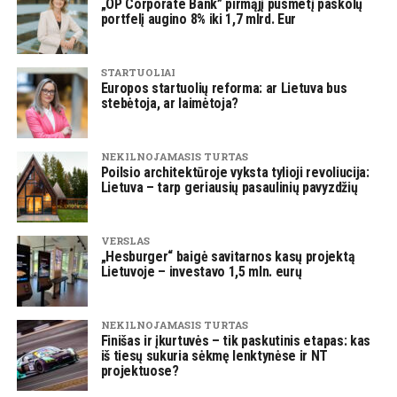
„OP Corporate Bank” pirmąjį pusmetį paskolų
portfelį augino 8% iki 1,7 mlrd. Eur
STARTUOLIAI
Europos startuolių reforma: ar Lietuva bus
stebėtoja, ar laimėtoja?
NEKILNOJAMASIS TURTAS
Poilsio architektūroje vyksta tylioji revoliucija:
Lietuva – tarp geriausių pasaulinių pavyzdžių
VERSLAS
„Hesburger“ baigė savitarnos kasų projektą
Lietuvoje – investavo 1,5 mln. eurų
NEKILNOJAMASIS TURTAS
Finišas ir įkurtuvės – tik paskutinis etapas: kas
iš tiesų sukuria sėkmę lenktynėse ir NT
projektuose?