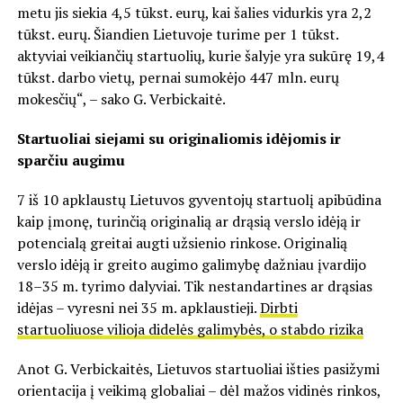
metu jis siekia 4,5 tūkst. eurų, kai šalies vidurkis yra 2,2
tūkst. eurų. Šiandien Lietuvoje turime per 1 tūkst.
aktyviai veikiančių startuolių, kurie šalyje yra sukūrę 19,4
tūkst. darbo vietų, pernai sumokėjo 447 mln. eurų
mokesčių“, – sako G. Verbickaitė.
Startuoliai siejami su originaliomis idėjomis ir
sparčiu augimu
7 iš 10 apklaustų Lietuvos gyventojų startuolį apibūdina
kaip įmonę, turinčią originalią ar drąsią verslo idėją ir
potencialą greitai augti užsienio rinkose. Originalią
verslo idėją ir greito augimo galimybę dažniau įvardijo
18–35 m. tyrimo dalyviai. Tik nestandartines ar drąsias
idėjas – vyresni nei 35 m. apklaustieji.
Dirbti
startuoliuose vilioja didelės galimybės, o stabdo rizika
Anot G. Verbickaitės, Lietuvos startuoliai išties pasižymi
orientacija į veikimą globaliai – dėl mažos vidinės rinkos,