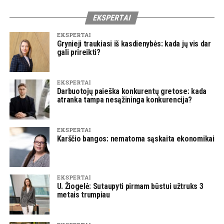
EKSPERTAI
EKSPERTAI
Grynieji traukiasi iš kasdienybės: kada jų vis dar
gali prireikti?
EKSPERTAI
Darbuotojų paieška konkurentų gretose: kada
atranka tampa nesąžininga konkurencija?
EKSPERTAI
Karščio bangos: nematoma sąskaita ekonomikai
EKSPERTAI
U. Žiogelė: Sutaupyti pirmam būstui užtruks 3
metais trumpiau