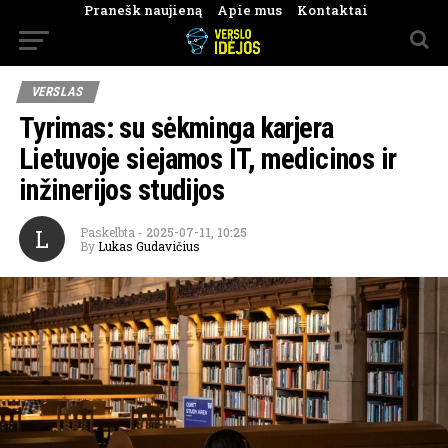
Pranešk naujieną
Apie mus
Kontaktai
VERSLAS
Tyrimas: su sėkminga karjera
Lietuvoje siejamos IT, medicinos ir
inžinerijos studijos
L
Paskelbta
-
2025-07-11, 10:25
By
Lukas Gudavičius