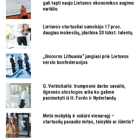
gali tapti nauju Lietuvos ekonomikos augimo
varikliu
Lietuvos startuoliai sumokėjo 17 proc.
daugiau mokesčių, įdarbina 20 tūkst. talentų
„Unicorns Lithuania“ jungiasi prie Lietuvos
verslo konfederacijos
G. Verbickaitė: trumpesnė darbo savaitė,
ilgesnės atostogos arba ko galime
pasimokyti iš H. Fordo ir Nyderlandų
Metė mokyklą ir sukūrė vienaragį –
startuolių pasaulio mitas, taisyklė ar išimtis?