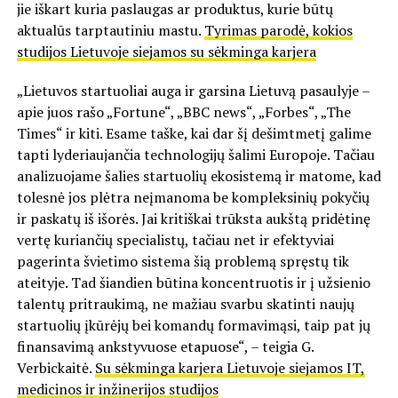
jie iškart kuria paslaugas ar produktus, kurie būtų
aktualūs tarptautiniu mastu.
Tyrimas parodė, kokios
studijos Lietuvoje siejamos su sėkminga karjera
„Lietuvos startuoliai auga ir garsina Lietuvą pasaulyje –
apie juos rašo „Fortune“, „BBC news“, „Forbes“, „The
Times“ ir kiti. Esame taške, kai dar šį dešimtmetį galime
tapti lyderiaujančia technologijų šalimi Europoje. Tačiau
analizuojame šalies startuolių ekosistemą ir matome, kad
tolesnė jos plėtra neįmanoma be kompleksinių pokyčių
ir paskatų iš išorės. Jai kritiškai trūksta aukštą pridėtinę
vertę kuriančių specialistų, tačiau net ir efektyviai
pagerinta švietimo sistema šią problemą spręstų tik
ateityje. Tad šiandien būtina koncentruotis ir į užsienio
talentų pritraukimą, ne mažiau svarbu skatinti naujų
startuolių įkūrėjų bei komandų formavimąsi, taip pat jų
finansavimą ankstyvuose etapuose“, – teigia G.
Verbickaitė.
Su sėkminga karjera Lietuvoje siejamos IT,
medicinos ir inžinerijos studijos