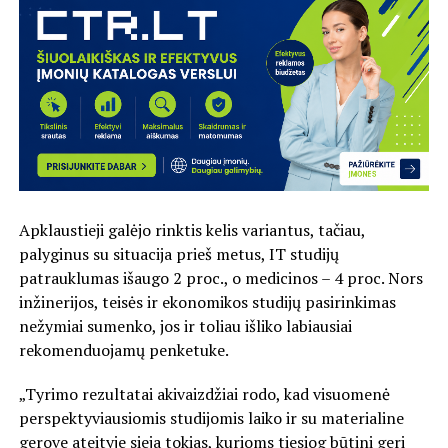
Apklaustieji galėjo rinktis kelis variantus, tačiau,
palyginus su situacija prieš metus, IT studijų
patrauklumas išaugo 2 proc., o medicinos – 4 proc. Nors
inžinerijos, teisės ir ekonomikos studijų pasirinkimas
nežymiai sumenko, jos ir toliau išliko labiausiai
rekomenduojamų penketuke.
„Tyrimo rezultatai akivaizdžiai rodo, kad visuomenė
perspektyviausiomis studijomis laiko ir su materialine
gerove ateityje sieja tokias, kurioms tiesiog būtini geri