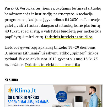
Pasak G. Verbickaitės, šiems pokyčiams būtina startuolių
bendruomenės ir institucijų partnerystė. Asociacija
prognozuoja, kad juos įgyvendinus iki 2030 m. Lietuvoje
galėtų veikti triskart daugiau startuolių, kurie įdarbintų
40 tūkst. specialistų, o valstybės biudžetą per mokesčius
papildytų 5 mlrd. eurų.
Dirbtinis intelektas studijos
Lietuvos gyventojų apklausą birželio 19–29 dienomis
„Unicorns Lithuania“ užsakymu atliko „Spinter“ rinkos
tyrimai. Iš viso apklausta 1019 gyventojų nuo 18 iki 75
m. amžiaus.
Dirbtinis intelektas matematika
Reklama