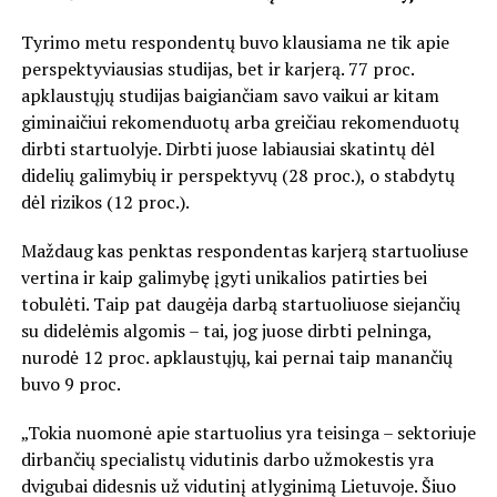
Tyrimo metu respondentų buvo klausiama ne tik apie
perspektyviausias studijas, bet ir karjerą. 77 proc.
apklaustųjų studijas baigiančiam savo vaikui ar kitam
giminaičiui rekomenduotų arba greičiau rekomenduotų
dirbti startuolyje. Dirbti juose labiausiai skatintų dėl
didelių galimybių ir perspektyvų (28 proc.), o stabdytų
dėl rizikos (12 proc.).
Maždaug kas penktas respondentas karjerą startuoliuse
vertina ir kaip galimybę įgyti unikalios patirties bei
tobulėti. Taip pat daugėja darbą startuoliuose siejančių
su didelėmis algomis – tai, jog juose dirbti pelninga,
nurodė 12 proc. apklaustųjų, kai pernai taip manančių
buvo 9 proc.
„Tokia nuomonė apie startuolius yra teisinga – sektoriuje
dirbančių specialistų vidutinis darbo užmokestis yra
dvigubai didesnis už vidutinį atlyginimą Lietuvoje. Šiuo