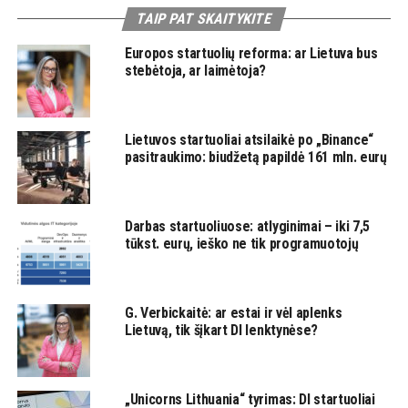
TAIP PAT SKAITYKITE
Europos startuolių reforma: ar Lietuva bus
stebėtoja, ar laimėtoja?
Lietuvos startuoliai atsilaikė po „Binance“
pasitraukimo: biudžetą papildė 161 mln. eurų
Darbas startuoliuose: atlyginimai – iki 7,5
tūkst. eurų, ieško ne tik programuotojų
G. Verbickaitė: ar estai ir vėl aplenks
Lietuvą, tik šįkart DI lenktynėse?
„Unicorns Lithuania“ tyrimas: DI startuoliai