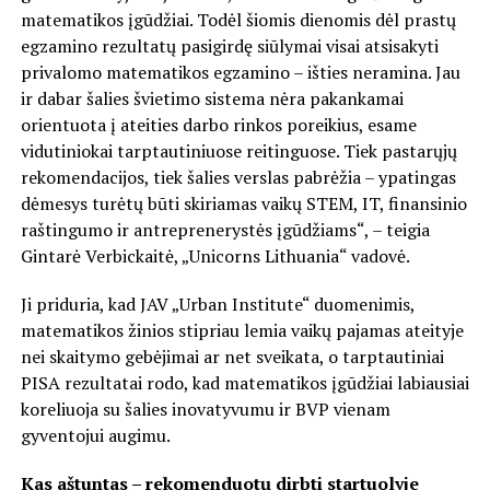
matematikos įgūdžiai. Todėl šiomis dienomis dėl prastų
egzamino rezultatų pasigirdę siūlymai visai atsisakyti
privalomo matematikos egzamino – išties neramina. Jau
ir dabar šalies švietimo sistema nėra pakankamai
orientuota į ateities darbo rinkos poreikius, esame
vidutiniokai tarptautiniuose reitinguose. Tiek pastarųjų
rekomendacijos, tiek šalies verslas pabrėžia – ypatingas
dėmesys turėtų būti skiriamas vaikų STEM, IT, finansinio
raštingumo ir antreprenerystės įgūdžiams“, – teigia
Gintarė Verbickaitė, „Unicorns Lithuania“ vadovė.
Ji priduria, kad JAV „Urban Institute“ duomenimis,
matematikos žinios stipriau lemia vaikų pajamas ateityje
nei skaitymo gebėjimai ar net sveikata, o tarptautiniai
PISA rezultatai rodo, kad matematikos įgūdžiai labiausiai
koreliuoja su šalies inovatyvumu ir BVP vienam
gyventojui augimu.
Kas aštuntas – rekomenduotų dirbti startuolyje