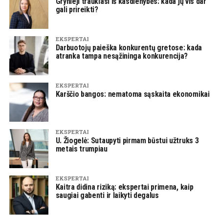
Grynieji traukiasi iš kasdienybės: kada jų vis dar
gali prireikti?
EKSPERTAI
Darbuotojų paieška konkurentų gretose: kada
atranka tampa nesąžininga konkurencija?
EKSPERTAI
Karščio bangos: nematoma sąskaita ekonomikai
EKSPERTAI
U. Žiogelė: Sutaupyti pirmam būstui užtruks 3
metais trumpiau
EKSPERTAI
Kaitra didina riziką: ekspertai primena, kaip
saugiai gabenti ir laikyti degalus