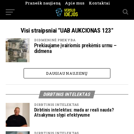
Pranešk naujieną
Apie mus
Kontaktai
Visi straipsniai "UAB AUKCIONAS 123"
DIDMENINĖ PREKYBA
Prekiaujame įvairiomis prekėmis urmu –
didmena
DAUGIAU NAUJIENŲ
DIRBTINIS INTELEKTAS
DIRBTINIS INTELEKTAS
Dirbtinis intelektas: mada ar reali nauda?
Atsakymas slypi efektyvume
DIRBTINIS INTELEKTAS