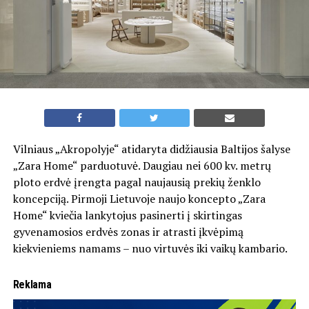
Vilniaus „Akropolyje“ atidaryta didžiausia Baltijos šalyse
„Zara Home“ parduotuvė. Daugiau nei 600 kv. metrų
ploto erdvė įrengta pagal naujausią prekių ženklo
koncepciją. Pirmoji Lietuvoje naujo koncepto „Zara
Home“ kviečia lankytojus pasinerti į skirtingas
gyvenamosios erdvės zonas ir atrasti įkvėpimą
kiekvieniems namams – nuo virtuvės iki vaikų kambario.
Reklama