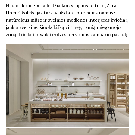
Naujoji koncepcija leidžia lankytojams patirti „Zara
Home“ kolekcijas tarsi vaikštant po realius namus:
natūralaus mūro ir švelnios medienos interjeras kviečia į
jaukią svetainę, šiuolaikišką virtuvę, ramią miegamojo
zoną, kūdikių ir vaikų erdves bei vonios kambario pasaulį.