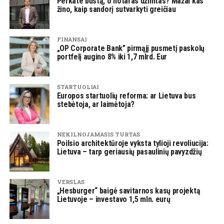
Perkate būstą, o notaras užimtas? Mažai kas
žino, kaip sandorį sutvarkyti greičiau
FINANSAI
„OP Corporate Bank” pirmąjį pusmetį paskolų
portfelį augino 8% iki 1,7 mlrd. Eur
STARTUOLIAI
Europos startuolių reforma: ar Lietuva bus
stebėtoja, ar laimėtoja?
NEKILNOJAMASIS TURTAS
Poilsio architektūroje vyksta tylioji revoliucija:
Lietuva – tarp geriausių pasaulinių pavyzdžių
VERSLAS
„Hesburger“ baigė savitarnos kasų projektą
Lietuvoje – investavo 1,5 mln. eurų