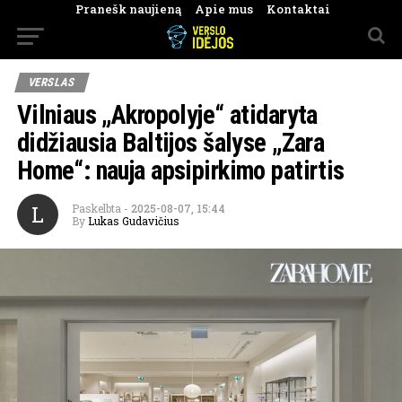
Pranešk naujieną
Apie mus
Kontaktai
VERSLAS
Vilniaus „Akropolyje“ atidaryta
didžiausia Baltijos šalyse „Zara
Home“: nauja apsipirkimo patirtis
L
Paskelbta
-
2025-08-07, 15:44
By
Lukas Gudavičius