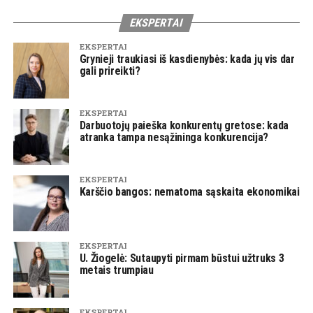
EKSPERTAI
EKSPERTAI
Grynieji traukiasi iš kasdienybės: kada jų vis dar
gali prireikti?
EKSPERTAI
Darbuotojų paieška konkurentų gretose: kada
atranka tampa nesąžininga konkurencija?
EKSPERTAI
Karščio bangos: nematoma sąskaita ekonomikai
EKSPERTAI
U. Žiogelė: Sutaupyti pirmam būstui užtruks 3
metais trumpiau
EKSPERTAI