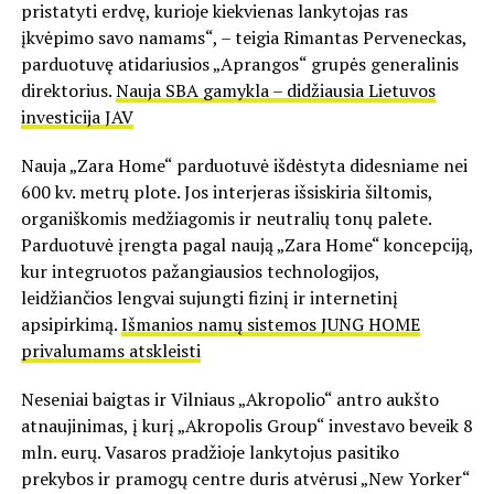
pristatyti erdvę, kurioje kiekvienas lankytojas ras
įkvėpimo savo namams“, – teigia Rimantas Perveneckas,
parduotuvę atidariusios „Aprangos“ grupės generalinis
direktorius.
Nauja SBA gamykla – didžiausia Lietuvos
investicija JAV
Nauja „Zara Home“ parduotuvė išdėstyta didesniame nei
600 kv. metrų plote. Jos interjeras išsiskiria šiltomis,
organiškomis medžiagomis ir neutralių tonų palete.
Parduotuvė įrengta pagal naują „Zara Home“ koncepciją,
kur integruotos pažangiausios technologijos,
leidžiančios lengvai sujungti fizinį ir internetinį
apsipirkimą.
Išmanios namų sistemos JUNG HOME
privalumams atskleisti
Neseniai baigtas ir Vilniaus „Akropolio“ antro aukšto
atnaujinimas, į kurį „Akropolis Group“ investavo beveik 8
mln. eurų. Vasaros pradžioje lankytojus pasitiko
prekybos ir pramogų centre duris atvėrusi „New Yorker“