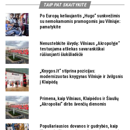
TAIP PAT SKAITYKITE
Po Europą keliaujantis „Hugo“ sunkvežimis
su nemokamomis pramogomis jau Vilniuje:
pamatykite
Nenustebkite išvydę: Vilniaus „Akropolyje“
testuojama atliekas savarankiškai
rūšiuojanti šiukšliadėžė
„Knygos.lt“ stiprina pozicijas:
modernizuotas knygynas Vilniuje ir žvilgsnis
į Klaipėdą
Primena, kaip Vilniaus, Klaipėdos ir Šiaulių
„Akropoliai“ dirbs švenčių dienomis
Populiariausios dovanos ir gudrybės, kaip