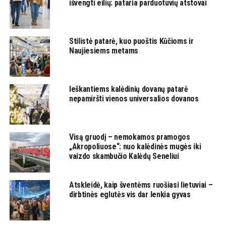
išvengti eilių: pataria parduotuvių atstovai
Stilistė patarė, kuo puoštis Kūčioms ir
Naujiesiems metams
Ieškantiems kalėdinių dovanų patarė
nepamiršti vienos universalios dovanos
Visą gruodį – nemokamos pramogos
„Akropoliuose“: nuo kalėdinės mugės iki
vaizdo skambučio Kalėdų Seneliui
Atskleidė, kaip šventėms ruošiasi lietuviai –
dirbtinės eglutės vis dar lenkia gyvas