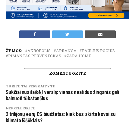
ŽYMOS:
AKROPOLIS
APRANGA
PAULIUS POCIUS
RIMANTAS PERVENECKAS
ZARA HOME
KOMENTUOKITE
TURITE TAI PERSKAITYTI!
Sukčiai nusitaikė į verslą: vienas neatidus žingsnis gali
kainuoti tūkstančius
NEPRELEISKITE
2 trilijonų eurų ES biudžetas: kiek bus skirta kovai su
klimato iššūkiais?