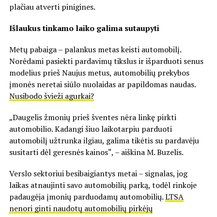
plačiau atverti pinigines.
Išlaukus tinkamo laiko galima sutaupyti
Metų pabaiga – palankus metas keisti automobilį.
Norėdami pasiekti pardavimų tikslus ir išparduoti senus
modelius prieš Naujus metus, automobilių prekybos
įmonės neretai siūlo nuolaidas ar papildomas naudas.
Nusibodo švieži agurkai?
„Daugelis žmonių prieš šventes nėra linkę pirkti
automobilio. Kadangi šiuo laikotarpiu parduoti
automobilį užtrunka ilgiau, galima tikėtis su pardavėju
susitarti dėl geresnės kainos“, – aiškina M. Buzelis.
Verslo sektoriui besibaigiantys metai – signalas, jog
laikas atnaujinti savo automobilių parką, todėl rinkoje
padaugėja įmonių parduodamų automobilių.
LTSA
nenori ginti naudotų automobilių pirkėjų