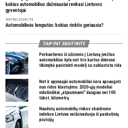
kokius automobilius dažniausiai renkasi Lietuvos
gyventojai
NEPRELEISKITE
Automobilinės lemputės: kokias rinktis geriausia?
TAIP PAT SKAITYKITE
Perkantiems iš užsienio į Lietuvą įvežtus
automobilius kyla net tris kartus didesnė
tikimybė pasirinkti modelį su suklastota rida
Net ir apynaujai automobiliai nėra apsaugoti
nuo ridos klastojimo: 2020-ųjų modeliai
vidutiniškai „atjauninami“ daugiau nei 100
tūkst. kilometrų
Naudotų automobilių rinkos skaidrumo
indekse Lietuva neišsivaduoja iš paskutinių
pozicijų