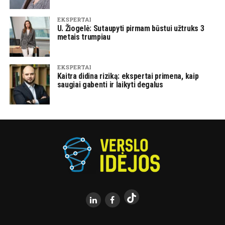
EKSPERTAI
U. Žiogelė: Sutaupyti pirmam būstui užtruks 3
metais trumpiau
EKSPERTAI
Kaitra didina riziką: ekspertai primena, kaip
saugiai gabenti ir laikyti degalus