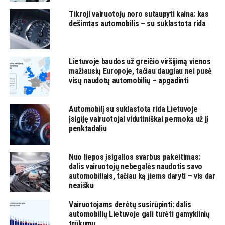
Tikroji vairuotojų noro sutaupyti kaina: kas
dešimtas automobilis – su suklastota rida
Lietuvoje baudos už greičio viršijimą vienos
mažiausių Europoje, tačiau daugiau nei pusė
visų naudotų automobilių – apgadinti
Automobilį su suklastota rida Lietuvoje
įsigiję vairuotojai vidutiniškai permoka už jį
penktadaliu
Nuo liepos įsigalios svarbus pakeitimas:
dalis vairuotojų nebegalės naudotis savo
automobiliais, tačiau ką jiems daryti – vis dar
neaišku
Vairuotojams derėtų susirūpinti: dalis
automobilių Lietuvoje gali turėti gamyklinių
trūkumų