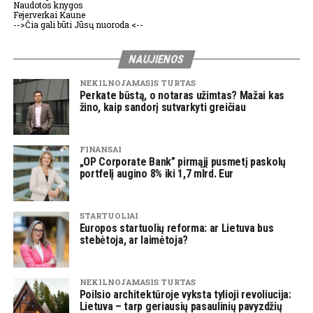
Naudotos knygos
Fejerverkai Kaune
-->Čia gali būti Jūsų nuoroda <--
NAUJIENOS
NEKILNOJAMASIS TURTAS
Perkate būstą, o notaras užimtas? Mažai kas
žino, kaip sandorį sutvarkyti greičiau
FINANSAI
„OP Corporate Bank” pirmąjį pusmetį paskolų
portfelį augino 8% iki 1,7 mlrd. Eur
STARTUOLIAI
Europos startuolių reforma: ar Lietuva bus
stebėtoja, ar laimėtoja?
NEKILNOJAMASIS TURTAS
Poilsio architektūroje vyksta tylioji revoliucija:
Lietuva – tarp geriausių pasaulinių pavyzdžių