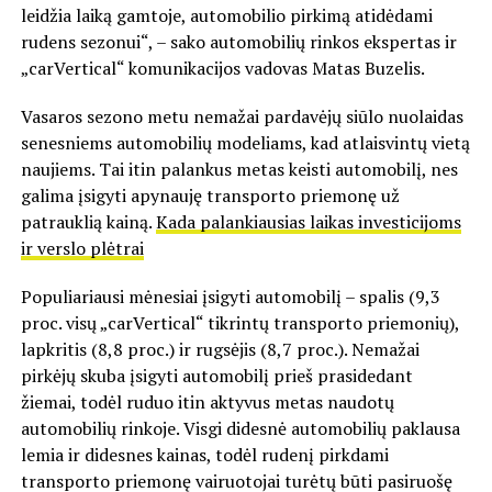
leidžia laiką gamtoje, automobilio pirkimą atidėdami
rudens sezonui“, – sako automobilių rinkos ekspertas ir
„carVertical“ komunikacijos vadovas Matas Buzelis.
Vasaros sezono metu nemažai pardavėjų siūlo nuolaidas
senesniems automobilių modeliams, kad atlaisvintų vietą
naujiems. Tai itin palankus metas keisti automobilį, nes
galima įsigyti apynauję transporto priemonę už
patrauklią kainą.
Kada palankiausias laikas investicijoms
ir verslo plėtrai
Populiariausi mėnesiai įsigyti automobilį – spalis (9,3
proc. visų „carVertical“ tikrintų transporto priemonių),
lapkritis (8,8 proc.) ir rugsėjis (8,7 proc.). Nemažai
pirkėjų skuba įsigyti automobilį prieš prasidedant
žiemai, todėl ruduo itin aktyvus metas naudotų
automobilių rinkoje. Visgi didesnė automobilių paklausa
lemia ir didesnes kainas, todėl rudenį pirkdami
transporto priemonę vairuotojai turėtų būti pasiruošę