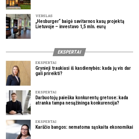
VERSLAS
„Hesburger“ baigė savitarnos kasų projektą
Lietuvoje – investavo 1,5 mln. eurų
EKSPERTAI
EKSPERTAI
Grynieji traukiasi iš kasdienybės: kada jų vis dar
gali prireikti?
EKSPERTAI
Darbuotojų paieška konkurentų gretose: kada
atranka tampa nesąžininga konkurencija?
EKSPERTAI
Karščio bangos: nematoma sąskaita ekonomikai