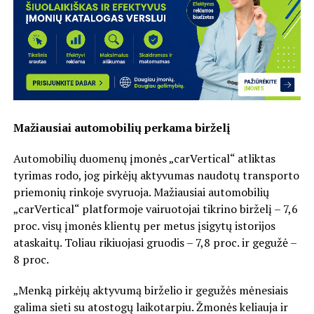
Mažiausiai automobilių perkama birželį
Automobilių duomenų įmonės „carVertical“ atliktas
tyrimas rodo, jog pirkėjų aktyvumas naudotų transporto
priemonių rinkoje svyruoja. Mažiausiai automobilių
„carVertical“ platformoje vairuotojai tikrino birželį – 7,6
proc. visų įmonės klientų per metus įsigytų istorijos
ataskaitų. Toliau rikiuojasi gruodis – 7,8 proc. ir gegužė –
8 proc.
„Menką pirkėjų aktyvumą birželio ir gegužės mėnesiais
galima sieti su atostogų laikotarpiu. Žmonės keliauja ir