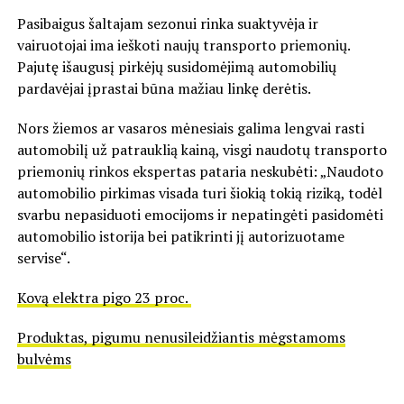
Pasibaigus šaltajam sezonui rinka suaktyvėja ir
vairuotojai ima ieškoti naujų transporto priemonių.
Pajutę išaugusį pirkėjų susidomėjimą automobilių
pardavėjai įprastai būna mažiau linkę derėtis.
Nors žiemos ar vasaros mėnesiais galima lengvai rasti
automobilį už patrauklią kainą, visgi naudotų transporto
priemonių rinkos ekspertas pataria neskubėti: „Naudoto
automobilio pirkimas visada turi šiokią tokią riziką, todėl
svarbu nepasiduoti emocijoms ir nepatingėti pasidomėti
automobilio istorija bei patikrinti jį autorizuotame
servise“.
Kovą elektra pigo 23 proc.
Produktas, pigumu nenusileidžiantis mėgstamoms
bulvėms