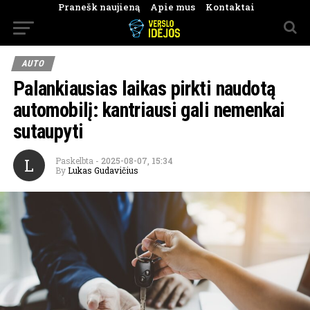
Pranešk naujieną
Apie mus
Kontaktai
AUTO
Palankiausias laikas pirkti naudotą
automobilį: kantriausi gali nemenkai
sutaupyti
L
Paskelbta
-
2025-08-07, 15:34
By
Lukas Gudavičius