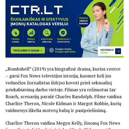
„Bombshell” (2019) yra biografinė drama, kurios centre
– garsi Fox News televizijos istorija, kuomet keli jos
vedančios žurnalistas išdrįso kovoti prieš seksualinį
priekabiavimą darbo vietoje. Filmas yra režisuotas Jay
Roach, scenarijų parašė Charles Randolph. Filme vaidina
Charlize Theron, Nicole Kidman ir Margot Robbie, kurių
vaidmenys iškelia moterų balsą ir pasipriešinimą.
Charlize Theron vaidina Megyn Kelly, žinomą Fox News