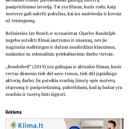
pasipriešinimo istoriją. Tai yra filmas, kuris rodo, kaip
moterys gali sukelti pokyčius, kai jos susivienija ir kovoja
už teisingumą.
Režisierius Jay Roach ir scenaristas Charles Randolph
sugeba suteikti filmai jautrumo ir niuansų, nes jie
nagrinėja sudėtingus ir dažnai nuoširdžius klausimus,
susijusius su seksualiniu priekabiavimu darbo vietoje.
„Bombshell” (2019) yra galingas ir aktualus filmas, kuris
vertas dėmesio tiek dėl savo temos, tiek dėl įspūdingo
aktorių darbo. Jis pateikia svarbią žinutę apie moterų
stiprumą ir pasipriešinimą, pabrėždami, kad jų balsai yra
svarbūs ir turėtų būti išgirsti.
Reklama