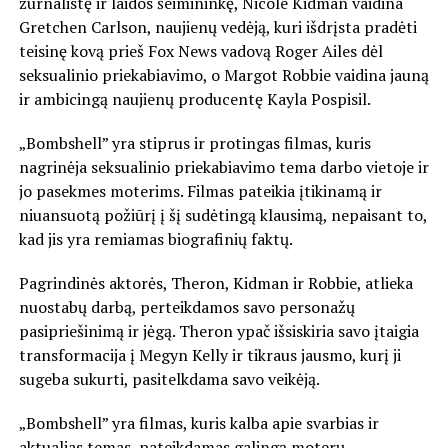
žurnalistę ir laidos šeimininkę, Nicole Kidman vaidina
Gretchen Carlson, naujienų vedėją, kuri išdrįsta pradėti
teisinę kovą prieš Fox News vadovą Roger Ailes dėl
seksualinio priekabiavimo, o Margot Robbie vaidina jauną
ir ambicingą naujienų producentę Kayla Pospisil.
„Bombshell” yra stiprus ir protingas filmas, kuris
nagrinėja seksualinio priekabiavimo tema darbo vietoje ir
jo pasekmes moterims. Filmas pateikia įtikinamą ir
niuansuotą požiūrį į šį sudėtingą klausimą, nepaisant to,
kad jis yra remiamas biografinių faktų.
Pagrindinės aktorės, Theron, Kidman ir Robbie, atlieka
nuostabų darbą, perteikdamos savo personažų
pasipriešinimą ir jėgą. Theron ypač išsiskiria savo įtaigia
transformacija į Megyn Kelly ir tikraus jausmo, kurį ji
sugeba sukurti, pasitelkdama savo veikėją.
„Bombshell” yra filmas, kuris kalba apie svarbias ir
aktualias temas, pateikdamas galingą moterų