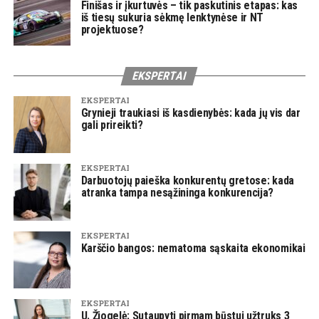
Finišas ir įkurtuvės – tik paskutinis etapas: kas
iš tiesų sukuria sėkmę lenktynėse ir NT
projektuose?
EKSPERTAI
EKSPERTAI
Grynieji traukiasi iš kasdienybės: kada jų vis dar
gali prireikti?
EKSPERTAI
Darbuotojų paieška konkurentų gretose: kada
atranka tampa nesąžininga konkurencija?
EKSPERTAI
Karščio bangos: nematoma sąskaita ekonomikai
EKSPERTAI
U. Žiogelė: Sutaupyti pirmam būstui užtruks 3