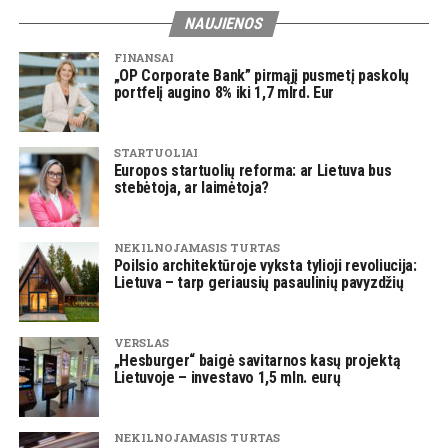
NAUJIENOS
FINANSAI
„OP Corporate Bank” pirmąjį pusmetį paskolų
portfelį augino 8% iki 1,7 mlrd. Eur
STARTUOLIAI
Europos startuolių reforma: ar Lietuva bus
stebėtoja, ar laimėtoja?
NEKILNOJAMASIS TURTAS
Poilsio architektūroje vyksta tylioji revoliucija:
Lietuva – tarp geriausių pasaulinių pavyzdžių
VERSLAS
„Hesburger“ baigė savitarnos kasų projektą
Lietuvoje – investavo 1,5 mln. eurų
NEKILNOJAMASIS TURTAS