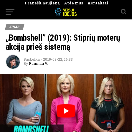
Pranešk naujieną
Apie mus
Kontaktai
KINAS
„Bombshell” (2019): Stiprių moterų
akcija prieš sistemą
Paskelbta
-
2019-08-22, 16:33
By
Raminta V.