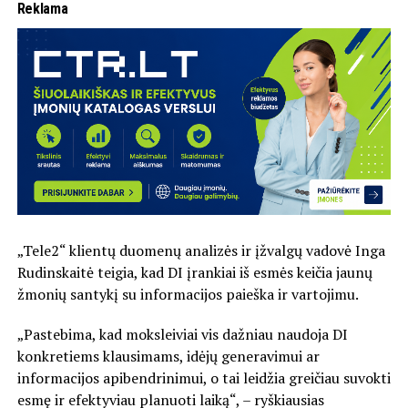
Reklama
„Tele2“ klientų duomenų analizės ir įžvalgų vadovė Inga
Rudinskaitė teigia, kad DI įrankiai iš esmės keičia jaunų
žmonių santykį su informacijos paieška ir vartojimu.
„Pastebima, kad moksleiviai vis dažniau naudoja DI
konkretiems klausimams, idėjų generavimui ar
informacijos apibendrinimui, o tai leidžia greičiau suvokti
esmę ir efektyviau planuoti laiką“, – ryškiausias