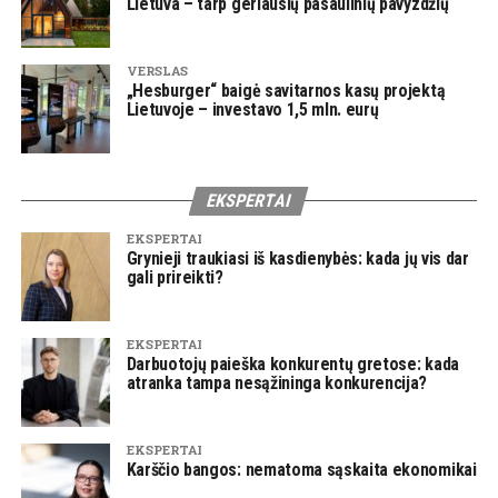
Lietuva – tarp geriausių pasaulinių pavyzdžių
VERSLAS
„Hesburger“ baigė savitarnos kasų projektą
Lietuvoje – investavo 1,5 mln. eurų
EKSPERTAI
EKSPERTAI
Grynieji traukiasi iš kasdienybės: kada jų vis dar
gali prireikti?
EKSPERTAI
Darbuotojų paieška konkurentų gretose: kada
atranka tampa nesąžininga konkurencija?
EKSPERTAI
Karščio bangos: nematoma sąskaita ekonomikai