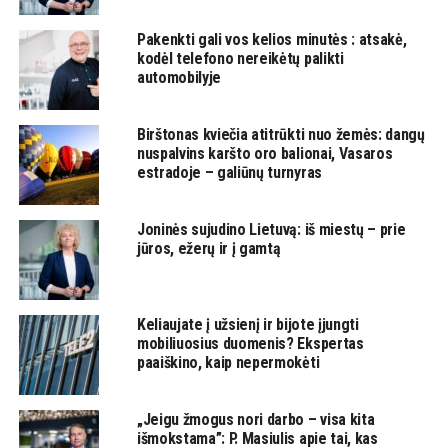
Pakenkti gali vos kelios minutės : atsakė,
kodėl telefono nereikėtų palikti
automobilyje
Birštonas kviečia atitrūkti nuo žemės: dangų
nuspalvins karšto oro balionai, Vasaros
estradoje – galiūnų turnyras
Joninės sujudino Lietuvą: iš miestų – prie
jūros, ežerų ir į gamtą
Keliaujate į užsienį ir bijote įjungti
mobiliuosius duomenis? Ekspertas
paaiškino, kaip nepermokėti
„Jeigu žmogus nori darbo – visa kita
išmokstama”: P. Masiulis apie tai, kas