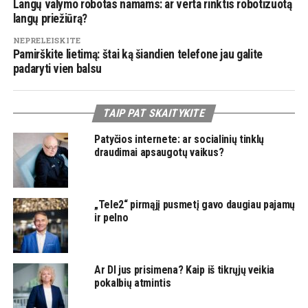
Langų valymo robotas namams: ar verta rinktis robotizuotą
langų priežiūrą?
NEPRELEISKITE
Pamirškite lietimą: štai ką šiandien telefone jau galite
padaryti vien balsu
TAIP PAT SKAITYKITE
Patyčios internete: ar socialinių tinklų
draudimai apsaugotų vaikus?
„Tele2“ pirmąjį pusmetį gavo daugiau pajamų
ir pelno
Ar DI jus prisimena? Kaip iš tikrųjų veikia
pokalbių atmintis