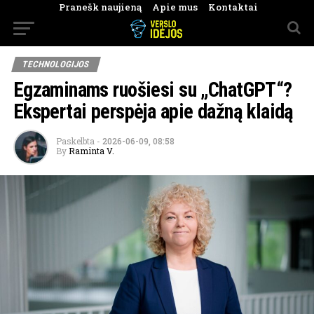
Pranešk naujieną
Apie mus
Kontaktai
TECHNOLOGIJOS
Egzaminams ruošiesi su „ChatGPT“?
Ekspertai perspėja apie dažną klaidą
Paskelbta
-
2026-06-09, 08:58
By
Raminta V.