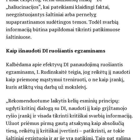
„haliucinacijos“, kai pateikiami klaidingi faktai,
neegzistuojantys šaltiniai arba pernelyg
supaprastinamos sudėtingos temos. Todėl svarbią
informaciją būtina papildomai tikrinti patikimuose
šaltiniuose.
Kaip išnaudoti DI ruošiantis egzaminams
Kalbėdama apie efektyvų DI panaudojimą ruošiantis
egzaminams, I. Rudinskaitė teigia, jog reikėtų jį naudoti
kaip priemonę mąstymui treniruoti, o ne kaip įrankį,
kuris atliktų visą darbą už moksleivį.
„Rekomenduotume laikytis kelių esminių principų:
ugdyti kritinį dialogą su DI, naudoti jį kaip grįžtamojo
ryšio įrankį ir visada tikrinti kritiškai svarbią informaciją.
Užuot priėmus pirmą gautą atsakymą kaip absoliučią
tiesą, reikėtų jį kritiškai įvertinti – patikrinti, ar tokie
šaltiniai egzistuoja ir ar jie yra patikimi. Taip pat galima