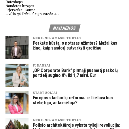
Rateshops
Naudotos knygos
Fejerverkai Kaune
-->Čia gali būti Jūsų nuoroda <--
NAUJIENOS
NEKILNOJAMASIS TURTAS
Perkate būstą, o notaras užimtas? Mažai kas
žino, kaip sandorį sutvarkyti greičiau
FINANSAI
„OP Corporate Bank” pirmąjį pusmetį paskolų
portfelį augino 8% iki 1,7 mlrd. Eur
STARTUOLIAI
Europos startuolių reforma: ar Lietuva bus
stebėtoja, ar laimėtoja?
NEKILNOJAMASIS TURTAS
Poilsio architektūroje vyksta tylioji revoliucija: