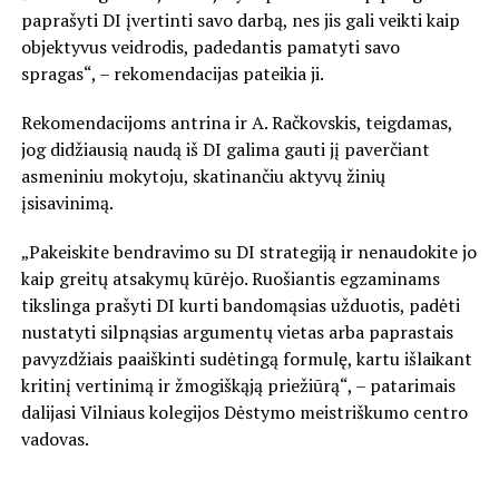
paprašyti DI įvertinti savo darbą, nes jis gali veikti kaip
objektyvus veidrodis, padedantis pamatyti savo
spragas“, – rekomendacijas pateikia ji.
Rekomendacijoms antrina ir A. Račkovskis, teigdamas,
jog didžiausią naudą iš DI galima gauti jį paverčiant
asmeniniu mokytoju, skatinančiu aktyvų žinių
įsisavinimą.
„Pakeiskite bendravimo su DI strategiją ir nenaudokite jo
kaip greitų atsakymų kūrėjo. Ruošiantis egzaminams
tikslinga prašyti DI kurti bandomąsias užduotis, padėti
nustatyti silpnąsias argumentų vietas arba paprastais
pavyzdžiais paaiškinti sudėtingą formulę, kartu išlaikant
kritinį vertinimą ir žmogiškąją priežiūrą“, – patarimais
dalijasi Vilniaus kolegijos Dėstymo meistriškumo centro
vadovas.