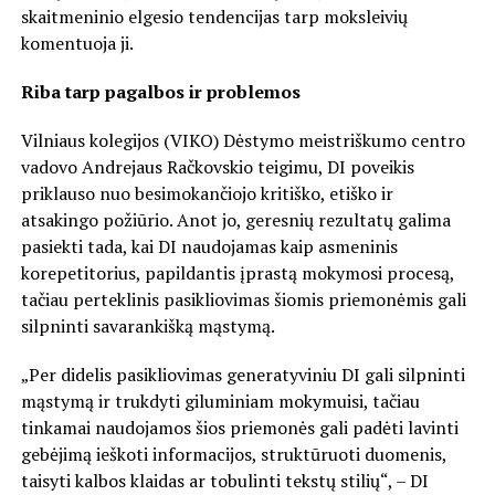
skaitmeninio elgesio tendencijas tarp moksleivių
komentuoja ji.
Riba tarp pagalbos ir problemos
Vilniaus kolegijos (VIKO) Dėstymo meistriškumo centro
vadovo Andrejaus Račkovskio teigimu, DI poveikis
priklauso nuo besimokančiojo kritiško, etiško ir
atsakingo požiūrio. Anot jo, geresnių rezultatų galima
pasiekti tada, kai DI naudojamas kaip asmeninis
korepetitorius, papildantis įprastą mokymosi procesą,
tačiau perteklinis pasikliovimas šiomis priemonėmis gali
silpninti savarankišką mąstymą.
„Per didelis pasikliovimas generatyviniu DI gali silpninti
mąstymą ir trukdyti giluminiam mokymuisi, tačiau
tinkamai naudojamos šios priemonės gali padėti lavinti
gebėjimą ieškoti informacijos, struktūruoti duomenis,
taisyti kalbos klaidas ar tobulinti tekstų stilių“, – DI