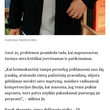
Andrejus Račkovskis
Anot jo, problemos prasideda tada, kai sugeneruotas
turinys nėra kritiškai įvertinamas ir patikrinamas.
„Kai besimokantieji tampa pernelyg priklausomi nuo šių
įrankių, atsiranda rimtų pažintinių praradimų, silpsta
gebėjimas suvokti savo mąstymą, susidaro vadinamoji
kompetencijos iliuzija, kai manoma, jog tema puikiai
suprasta, nors patys neįdėjo pakankamai pastangų jai
perprasti“, – aiškina jis.
Pasak ekspertų, viena didžiausių rizikų – DI