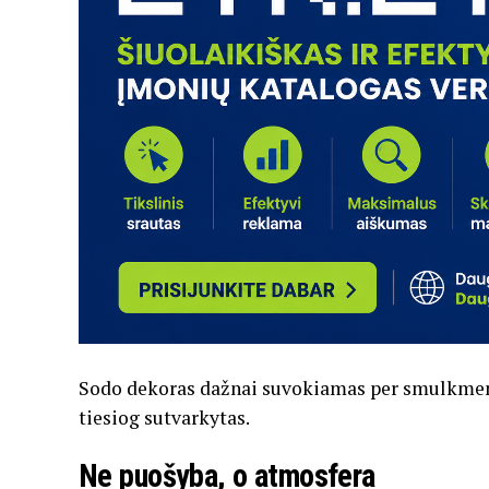
Sodo dekoras dažnai suvokiamas per smulkmenas
tiesiog sutvarkytas.
Ne puošyba, o atmosfera