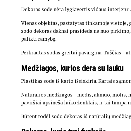
Dekoras sode nėra lygiavertis vidaus interjerui.
Vienas objektas, pastatytas tinkamoje vietoje, g
sodo dekoras dažnai prasideda ne nuo pirkimo, 
palikti ramybę.
Perkrautas sodas greitai pavargina. Tuščias – a
Medžiagos, kurios dera su lauku
Plastikas sode iš karto išsiskiria. Kartais sąmon
Natūralios medžiagos – medis, akmuo, molis, me
paviršiai apsineša laiko ženklais, ir tai tampa 
Būtent todėl sodo dekoras iš natūralių medžiagų