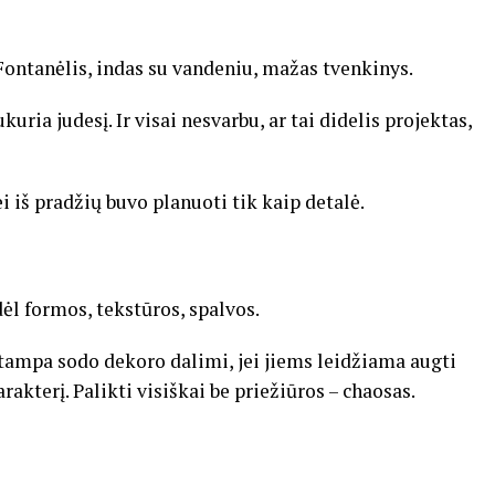
Fontanėlis, indas su vandeniu, mažas tvenkinys.
uria judesį. Ir visai nesvarbu, ar tai didelis projektas,
i iš pradžių buvo planuoti tik kaip detalė.
dėl formos, tekstūros, spalvos.
tampa sodo dekoro dalimi, jei jiems leidžiama augti
rakterį. Palikti visiškai be priežiūros – chaosas.