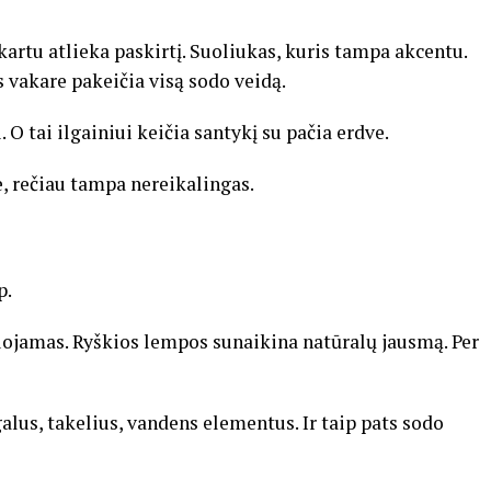
kartu atlieka paskirtį. Suoliukas, kuris tampa akcentu.
s vakare pakeičia visą sodo veidą.
 O tai ilgainiui keičia santykį su pačia erdve.
, rečiau tampa nereikalingas.
p.
ojamas. Ryškios lempos sunaikina natūralų jausmą. Per
alus, takelius, vandens elementus. Ir taip pats sodo