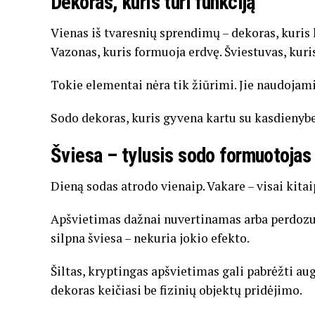
Dekoras, kuris turi funkciją
Vienas iš tvaresnių sprendimų – dekoras, kuris 
Vazonas, kuris formuoja erdvę. Šviestuvas, kuri
Tokie elementai nėra tik žiūrimi. Jie naudojami.
Sodo dekoras, kuris gyvena kartu su kasdienybe
Šviesa – tylusis sodo formuotojas
Dieną sodas atrodo vienaip. Vakare – visai kitai
Apšvietimas dažnai nuvertinamas arba perdozu
silpna šviesa – nekuria jokio efekto.
Šiltas, kryptingas apšvietimas gali pabrėžti aug
dekoras keičiasi be fizinių objektų pridėjimo.