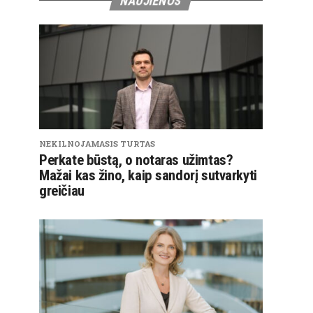
NAUJIENOS
NEKILNOJAMASIS TURTAS
Perkate būstą, o notaras užimtas?
Mažai kas žino, kaip sandorį sutvarkyti
greičiau