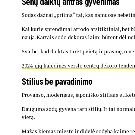
Senų daiktų antras gyvenimas
Sodas dažnai „priima“ tai, kas namuose nebetink
Kai kurie sprendimai atrodo atsitiktiniai, bet b
nauja. Kartais sodo dekoras laimi būtent dėl nel
Svarbu, kad daiktas turėtų vietą ir prasmę, o ne
2024-ųjų kalėdinės verslo centrų dekoro tenden
Stilius be pavadinimo
Provanso, modernaus, japoniško stiliaus etiketė
Dauguma sodų gyvena tarp stilių. Ir tai normalu.
vietą.
Mažas kiemas mieste ir didelė sodyba kaime rei