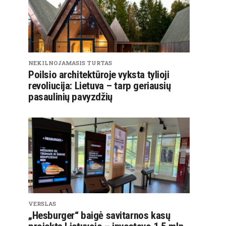
NEKILNOJAMASIS TURTAS
Poilsio architektūroje vyksta tylioji
revoliucija: Lietuva – tarp geriausių
pasaulinių pavyzdžių
VERSLAS
„Hesburger“ baigė savitarnos kasų