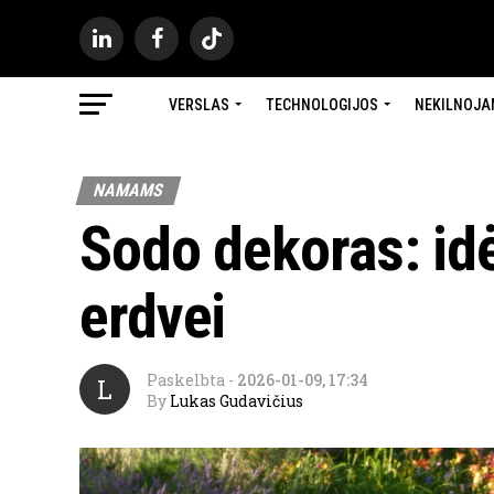
VERSLAS
TECHNOLOGIJOS
NEKILNOJA
NAMAMS
Sodo dekoras: idė
erdvei
Paskelbta
-
2026-01-09, 17:34
L
By
Lukas Gudavičius