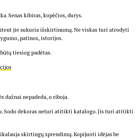
a. Senas kibiras, kopėčios, durys.
ūtent jie sukuria išskirtinumą. Ne viskas turi atrodyti
ygumo, patinos, istorijos.
 būtų tiesiog padėtas.
cijos
s dažnai nepadeda, o riboja.
 Sodo dekoras neturi atitikti katalogo. Jis turi atitikti
kalauja skirtingų sprendimų. Kopijuoti idėjas be