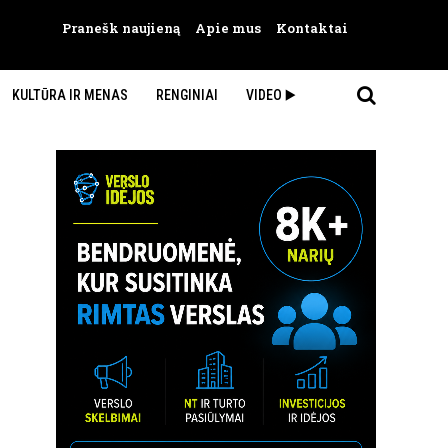
Pranešk naujieną
Apie mus
Kontaktai
KULTŪRA IR MENAS
RENGINIAI
VIDEO ▶️