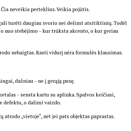
 Čia neveikia perteklius. Veikia pojūtis.
ali turėti daugiau svorio nei dešimt atsitiktinių. Todėl
o nuo stebėjimo – kur trūksta akcento, o kur geriau
trodo nebaigtas. Rasti vidurį nėra formulės klausimas.
ingai, dažniau – ne į gerąją pusę.
talas – sensta kartu su aplinka. Spalvos keičiasi,
ne defektu, o dalimi vaizdo.
 atrodo „vietoje“, net jei pats objektas paprastas.