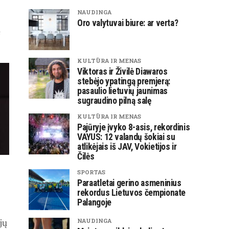
NAUDINGA
Oro valytuvai biure: ar verta?
ų
KULTŪRA IR MENAS
Viktoras ir Živilė Diawaros
stebėjo ypatingą premjerą:
pasaulio lietuvių jaunimas
sugraudino pilną salę
KULTŪRA IR MENAS
Pajūryje įvyko 8-asis, rekordinis
VAYUS: 12 valandų šokiai su
atlikėjais iš JAV, Vokietijos ir
Čilės
SPORTAS
Paraatletai gerino asmeninius
rekordus Lietuvos čempionate
Palangoje
jų
NAUDINGA