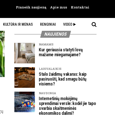
Pranešk naujieną
Apie mus
Kontaktai
KULTŪRA IR MENAS
RENGINIAI
VIDEO ▶️
NAUJIENOS
NAMAMS
Kur geriausia statyti lovą
mažame miegamajame?
LAISVALAIKIS
Stalo žaidimų vakaras: kaip
pasiruošti, kad smagu būtų
visiems?
NAUDINGA
Internetinių mokėjimų
sprendimai versle: kodėl jie tapo
svarbia skaitmeninės
gų
ekonomikos dalimi?