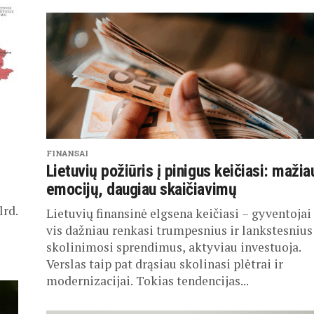
FINANSAI
Lietuvių požiūris į pinigus keičiasi: mažia
emocijų, daugiau skaičiavimų
lrd.
Lietuvių finansinė elgsena keičiasi – gyventojai
vis dažniau renkasi trumpesnius ir lankstesnius
skolinimosi sprendimus, aktyviau investuoja.
Verslas taip pat drąsiau skolinasi plėtrai ir
modernizacijai. Tokias tendencijas...