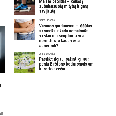
Maisto papildai — kelias į
subalansuotą mitybą ir gerą
savijautą
SVEIKATA
Vasaros gardumynai – iššūkis
skrandžiui: kada nemalonūs
virškinimo simptomai yra
normalūs, o kada verta
sunerimti?
KELIONĖS
Pasilikti ilgiau, pažinti giliau:
penki Birštono kodai smalsiam
kurorto svečiui
ų
au,