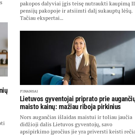
s
pakopos dalyviai įgis teisę nutraukti kaupimą II
pensijų pakopoje ir atsiimti dalį sukauptų lėšų.
Tačiau ekspertai...
nių
FINANSAI
Lietuvos gyventojai priprato prie auganči
maisto kainų: mažiau riboja pirkinius
Nors augančias išlaidas maistui ir toliau jaučia
ti
didžioji dalis Lietuvos gyventojų, savo
apsipirkimo įpročius jie yra priversti keisti reči