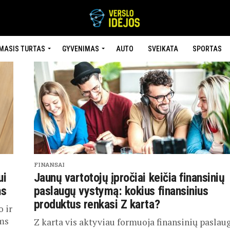
MASIS TURTAS
GYVENIMAS
AUTO
SVEIKATA
SPORTAS
FINANSAI
ui
Jaunų vartotojų įpročiai keičia finansinių
ms
paslaugų vystymą: kokius finansinius
produktus renkasi Z karta?
 ir
ms
Z karta vis aktyviau formuoja finansinių paslau