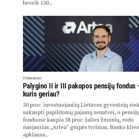
beveik 130...
FINANSAI
Palygino II ir III pakopos pensijų fondus 
kuris geriau?
5­0 proc. investuojančių Lietuvos gyventojų sie
sukaupti papildomų pajamų senatvei, o pensij
fonduose kaupia 58 proc. šalies žmonių, rodo
naujausias „Artea“ grupės tyrimas. Banko klie
apklausa...