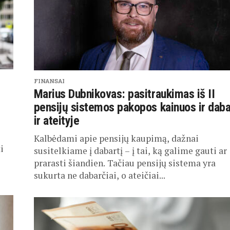
FINANSAI
Marius Dubnikovas: pasitraukimas iš II
pensijų sistemos pakopos kainuos ir daba
ir ateityje
Kalbėdami apie pensijų kaupimą, dažnai
i
susitelkiame į dabartį – į tai, ką galime gauti ar
prarasti šiandien. Tačiau pensijų sistema yra
sukurta ne dabarčiai, o ateičiai...