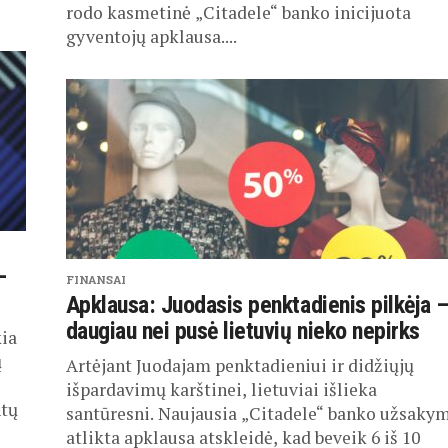
rodo kasmetinė „Citadele“ banko inicijuota
gyventojų apklausa....
–
FINANSAI
Apklausa: Juodasis penktadienis pilkėja 
daugiau nei pusė lietuvių nieko nepirks
kia
ų
Artėjant Juodajam penktadieniui ir didžiųjų
išpardavimų karštinei, lietuviai išlieka
ntų
santūresni. Naujausia „Citadele“ banko užsaky
atlikta apklausa atskleidė, kad beveik 6 iš 10