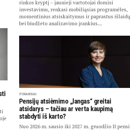
rinkos kryptį – jaunieji vartotojai domisi
investavimu, renkasi mobiliąsias programėles,
momentinius atsiskaitymus ir paprastus išlaid
bei biudžeto analizavimo įrankius....
sti
FINANSAI
Pensijų atsiėmimo „langas“ greitai
atsidarys – tačiau ar verta kaupimą
ti
stabdyti iš karto?
oje
Nuo 2026 m. sausio iki 2027 m. gruodžio II pensi