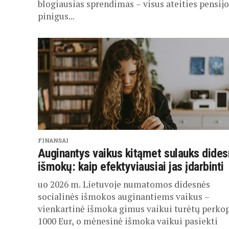
blogiausias sprendimas – visus ateities pensijo
pinigus...
FINANSAI
Auginantys vaikus kitąmet sulauks dides
išmokų: kaip efektyviausiai jas įdarbinti
uo 2026 m. Lietuvoje numatomos didesnės
socialinės išmokos auginantiems vaikus –
vienkartinė išmoka gimus vaikui turėtų perkop
1000 Eur, o mėnesinė išmoka vaikui pasiekti