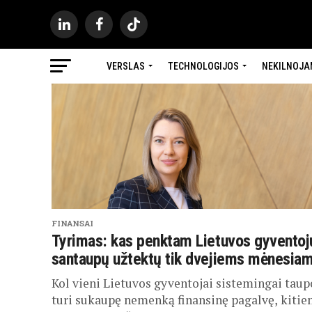
VERSLAS
TECHNOLOGIJOS
NEKILNOJA
FINANSAI
Tyrimas: kas penktam Lietuvos gyventoj
santaupų užtektų tik dvejiems mėnesia
Kol vieni Lietuvos gyventojai sistemingai taupo
turi sukaupę nemenką finansinę pagalvę, kitie