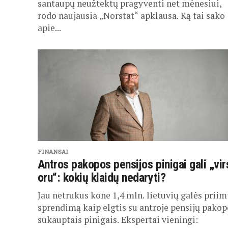
santaupų neužtektų pragyventi net mėnesiui,
rodo naujausia „Norstat“ apklausa. Ką tai sako
apie...
FINANSAI
Antros pakopos pensijos pinigai gali „vir
oru“: kokių klaidų nedaryti?
Jau netrukus kone 1,4 mln. lietuvių galės priim
sprendimą kaip elgtis su antroje pensijų pakop
sukauptais pinigais. Ekspertai vieningi: