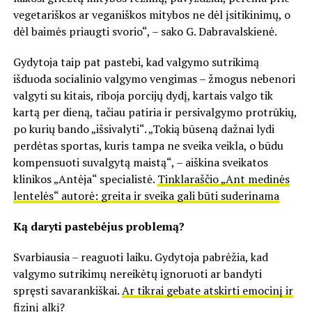
vegetariškos ar veganiškos mitybos ne dėl įsitikinimų, o
dėl baimės priaugti svorio“, – sako G. Dabravalskienė.
Gydytoja taip pat pastebi, kad valgymo sutrikimą
išduoda socialinio valgymo vengimas – žmogus nebenori
valgyti su kitais, riboja porcijų dydį, kartais valgo tik
kartą per dieną, tačiau patiria ir persivalgymo protrūkių,
po kurių bando „išsivalyti“. „Tokią būseną dažnai lydi
perdėtas sportas, kuris tampa ne sveika veikla, o būdu
kompensuoti suvalgytą maistą“, – aiškina sveikatos
klinikos „Antėja“ specialistė.
Tinklaraščio „Ant medinės
lentelės“ autorė: greita ir sveika gali būti suderinama
Ką daryti pastebėjus problemą?
Svarbiausia – reaguoti laiku. Gydytoja pabrėžia, kad
valgymo sutrikimų nereikėtų ignoruoti ar bandyti
spręsti savarankiškai.
Ar tikrai gebate atskirti emocinį ir
fizinį alkį?