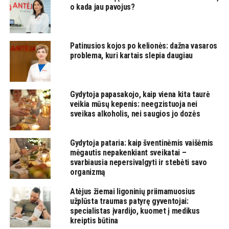
o kada jau pavojus?
Patinusios kojos po kelionės: dažna vasaros
problema, kuri kartais slepia daugiau
Gydytoja papasakojo, kaip viena kita taurė
veikia mūsų kepenis: neegzistuoja nei
sveikas alkoholis, nei saugios jo dozės
Gydytoja pataria: kaip šventinėmis vaišėmis
mėgautis nepakenkiant sveikatai –
svarbiausia nepersivalgyti ir stebėti savo
organizmą
Atėjus žiemai ligoninių priimamuosius
užplūsta traumas patyrę gyventojai:
specialistas įvardijo, kuomet į medikus
kreiptis būtina