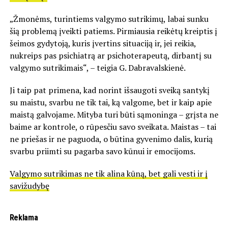
„Žmonėms, turintiems valgymo sutrikimų, labai sunku
šią problemą įveikti patiems. Pirmiausia reikėtų kreiptis į
šeimos gydytoją, kuris įvertins situaciją ir, jei reikia,
nukreips pas psichiatrą ar psichoterapeutą, dirbantį su
valgymo sutrikimais“, – teigia G. Dabravalskienė.
Ji taip pat primena, kad norint išsaugoti sveiką santykį
su maistu, svarbu ne tik tai, ką valgome, bet ir kaip apie
maistą galvojame. Mityba turi būti sąmoninga – grįsta ne
baime ar kontrole, o rūpesčiu savo sveikata. Maistas – tai
ne priešas ir ne paguoda, o būtina gyvenimo dalis, kurią
svarbu priimti su pagarba savo kūnui ir emocijoms.
Valgymo sutrikimas ne tik alina kūną, bet gali vesti ir į
savižudybę
Reklama