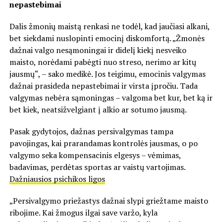
nepastebimai
Dalis žmonių maistą renkasi ne todėl, kad jaučiasi alkani,
bet siekdami nuslopinti emocinį diskomfortą. „Žmonės
dažnai valgo nesąmoningai ir didelį kiekį nesveiko
maisto, norėdami pabėgti nuo streso, nerimo ar kitų
jausmų“, – sako medikė. Jos teigimu, emocinis valgymas
dažnai prasideda nepastebimai ir virsta įpročiu. Tada
valgymas nebėra sąmoningas – valgoma bet kur, bet ką ir
bet kiek, neatsižvelgiant į alkio ar sotumo jausmą.
Pasak gydytojos, dažnas persivalgymas tampa
pavojingas, kai prarandamas kontrolės jausmas, o po
valgymo seka kompensacinis elgesys – vėmimas,
badavimas, perdėtas sportas ar vaistų vartojimas.
Dažniausios psichikos ligos
„Persivalgymo priežastys dažnai slypi griežtame maisto
ribojime. Kai žmogus ilgai save varžo, kyla