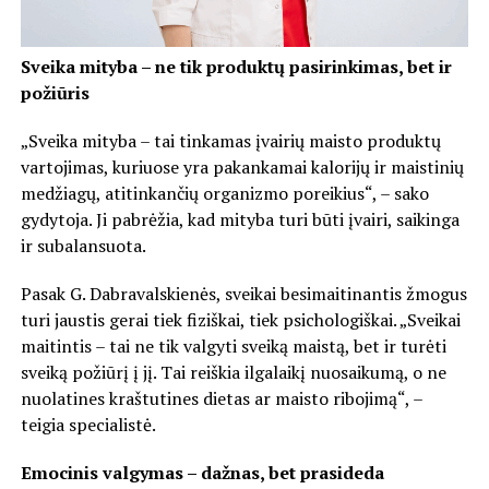
Sveika mityba – ne tik produktų pasirinkimas, bet ir
požiūris
„Sveika mityba – tai tinkamas įvairių maisto produktų
vartojimas, kuriuose yra pakankamai kalorijų ir maistinių
medžiagų, atitinkančių organizmo poreikius“, – sako
gydytoja. Ji pabrėžia, kad mityba turi būti įvairi, saikinga
ir subalansuota.
Pasak G. Dabravalskienės, sveikai besimaitinantis žmogus
turi jaustis gerai tiek fiziškai, tiek psichologiškai. „Sveikai
maitintis – tai ne tik valgyti sveiką maistą, bet ir turėti
sveiką požiūrį į jį. Tai reiškia ilgalaikį nuosaikumą, o ne
nuolatines kraštutines dietas ar maisto ribojimą“, –
teigia specialistė.
Emocinis valgymas – dažnas, bet prasideda