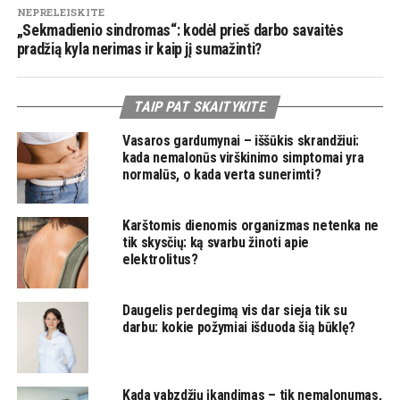
NEPRELEISKITE
„Sekmadienio sindromas“: kodėl prieš darbo savaitės
pradžią kyla nerimas ir kaip jį sumažinti?
TAIP PAT SKAITYKITE
Vasaros gardumynai – iššūkis skrandžiui:
kada nemalonūs virškinimo simptomai yra
normalūs, o kada verta sunerimti?
Karštomis dienomis organizmas netenka ne
tik skysčių: ką svarbu žinoti apie
elektrolitus?
Daugelis perdegimą vis dar sieja tik su
darbu: kokie požymiai išduoda šią būklę?
Kada vabzdžių įkandimas – tik nemalonumas,