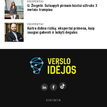
EKSPERTAI
U. Žiogelė: Sutaupyti pirmam būstui užtruks 3
metais trumpiau
EKSPERTAI
Kaitra didina riziką: ekspertai primena, kaip
saugiai gabenti ir laikyti degalus
KONTAKTAI