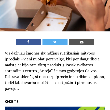
Vis dažniau žmonės skundžiasi sutrikusiais mitybos
įpročiais – vieni nuolat persivalgo, kiti per daug riboja
maistą ar bijo tam tikrų produktų. Pasak sveikatos
sprendimų centro „Antėja“ šeimos gydytojos Gaivos
Dabravalskienės, ši riba tarp įpročio ir sutrikimo – plona,
todėl labai svarbu mokėti laiku atpažinti pirmuosius
pavojus.
Reklama