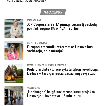
-->Čia gali būti Jūsų nuoroda <--
NAUJIENOS
FINANSAI
„OP Corporate Bank” pirmąjį pusmetį paskolų
portfelį augino 8% iki 1,7 mlrd. Eur
STARTUOLIAI
Europos startuolių reforma: ar Lietuva bus
stebėtoja, ar laimėtoja?
NEKILNOJAMASIS TURTAS
Poilsio architektūroje vyksta tylioji revoliucija:
Lietuva – tarp geriausių pasaulinių pavyzdžių
VERSLAS
„Hesburger“ baigė savitarnos kasų projektą
Lietuvoje – investavo 1,5 mln. eurų