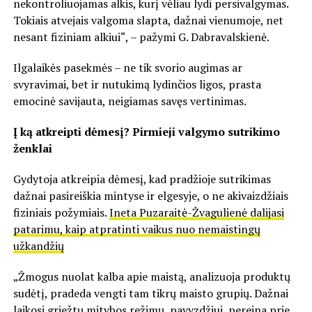
nekontroliuojamas alkis, kurį vėliau lydi persivalgymas.
Tokiais atvejais valgoma slapta, dažnai vienumoje, net
nesant fiziniam alkiui“, – pažymi G. Dabravalskienė.
Ilgalaikės pasekmės – ne tik svorio augimas ar
svyravimai, bet ir nutukimą lydinčios ligos, prasta
emocinė savijauta, neigiamas savęs vertinimas.
Į ką atkreipti dėmesį? Pirmieji valgymo sutrikimo
ženklai
Gydytoja atkreipia dėmesį, kad pradžioje sutrikimas
dažnai pasireiškia mintyse ir elgesyje, o ne akivaizdžiais
fiziniais požymiais.
Ineta Puzaraitė-Žvagulienė dalijasi
patarimu, kaip atpratinti vaikus nuo nemaistingų
užkandžių
„Žmogus nuolat kalba apie maistą, analizuoja produktų
sudėtį, pradeda vengti tam tikrų maisto grupių. Dažnai
laikosi griežtų mitybos režimų, pavyzdžiui, pereina prie