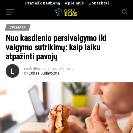
Pranešk naujieną
Apie mus
Kontaktai
SVEIKATA
Nuo kasdienio persivalgymo iki
valgymo sutrikimų: kaip laiku
atpažinti pavojų
L
Paskelbta
-
2025-05-27, 10:19
By
Lukas Gudavičius