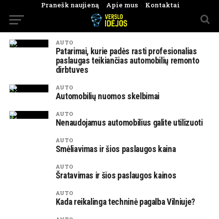
Pranešk naujieną
Apie mus
Kontaktai
AUTO
Patarimai, kurie padės rasti profesionalias
paslaugas teikiančias automobilių remonto
dirbtuves
AUTO
Automobilių nuomos skelbimai
AUTO
Nenaudojamus automobilius galite utilizuoti
AUTO
Smėliavimas ir šios paslaugos kaina
AUTO
Šratavimas ir šios paslaugos kainos
AUTO
Kada reikalinga techninė pagalba Vilniuje?