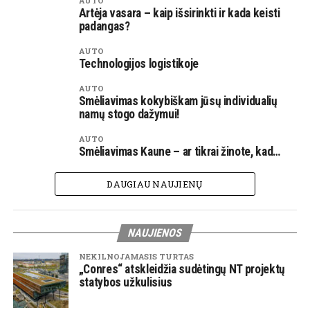
AUTO
Artėja vasara – kaip išsirinkti ir kada keisti
padangas?
AUTO
Technologijos logistikoje
AUTO
Smėliavimas kokybiškam jūsų individualių
namų stogo dažymui!
AUTO
Smėliavimas Kaune – ar tikrai žinote, kad…
DAUGIAU NAUJIENŲ
NAUJIENOS
NEKILNOJAMASIS TURTAS
„Conres“ atskleidžia sudėtingų NT projektų
statybos užkulisius