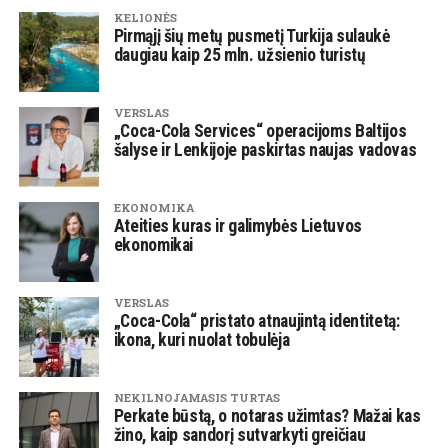
KELIONĖS
Pirmąjį šių metų pusmetį Turkija sulaukė
daugiau kaip 25 mln. užsienio turistų
VERSLAS
„Coca-Cola Services“ operacijoms Baltijos
šalyse ir Lenkijoje paskirtas naujas vadovas
EKONOMIKA
Ateities kuras ir galimybės Lietuvos
ekonomikai
VERSLAS
„Coca-Cola“ pristato atnaujintą identitetą:
ikona, kuri nuolat tobulėja
NEKILNOJAMASIS TURTAS
Perkate būstą, o notaras užimtas? Mažai kas
žino, kaip sandorį sutvarkyti greičiau