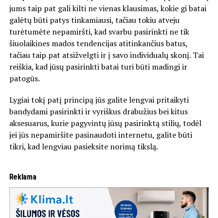
jums taip pat gali kilti ne vienas klausimas, kokie gi batai
galėtų būti patys tinkamiausi, tačiau tokiu atveju
turėtumėte nepamiršti, kad svarbu pasirinkti ne tik
šiuolaikines mados tendencijas atitinkančius batus,
tačiau taip pat atsižvelgti ir į savo individualų skonį. Tai
reiškia, kad jūsų pasirinkti batai turi būti madingi ir
patogūs.
Lygiai tokį patį principą jūs galite lengvai pritaikyti
bandydami pasirinkti ir vyriškus drabužius bei kitus
aksesuarus, kurie pagyvintų jūsų pasirinktą stilių, todėl
jei jūs nepamiršite pasinaudoti internetu, galite būti
tikri, kad lengviau pasieksite norimą tikslą.
Reklama