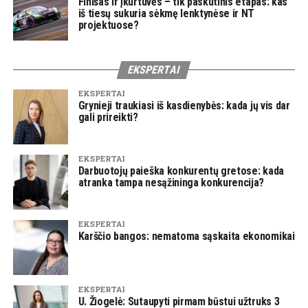
Finišas ir įkurtuvės – tik paskutinis etapas: kas
iš tiesų sukuria sėkmę lenktynėse ir NT
projektuose?
EKSPERTAI
EKSPERTAI
Grynieji traukiasi iš kasdienybės: kada jų vis dar
gali prireikti?
EKSPERTAI
Darbuotojų paieška konkurentų gretose: kada
atranka tampa nesąžininga konkurencija?
EKSPERTAI
Karščio bangos: nematoma sąskaita ekonomikai
EKSPERTAI
U. Žiogelė: Sutaupyti pirmam būstui užtruks 3