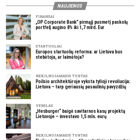
NAUJIENOS
FINANSAI
„OP Corporate Bank” pirmąjį pusmetį paskolų
portfelį augino 8% iki 1,7 mlrd. Eur
STARTUOLIAI
Europos startuolių reforma: ar Lietuva bus
stebėtoja, ar laimėtoja?
NEKILNOJAMASIS TURTAS
Poilsio architektūroje vyksta tylioji revoliucija:
Lietuva – tarp geriausių pasaulinių pavyzdžių
VERSLAS
„Hesburger“ baigė savitarnos kasų projektą
Lietuvoje – investavo 1,5 mln. eurų
NEKILNOJAMASIS TURTAS