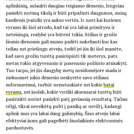
aplinkinių, sulaukti daugiau teigiamo dėmesio, lengviau
pasiekti norimą tikslą ir būti pripažinti daugumos, mūsų
kasdienis įvaizdis yra aukso vertės. Ir nors kai kuriems
vyrams iki šiol atrodo, kad tai yra labai primityvu ir
neteisinga, realybė yra būtent tokia. Stilius ir grožis
šiomis dienomis gali mums padėti nukeliauti kur kas
toliau nei priešingu atveju, todėl jei jūs iki šiol manėte,
kad savo grožiu turėtų pasirūpinti tik moterys, pats
metas tokio atgyvenusio ir pasenusio požiūrio atsisakyti.
Tuo tarpu, jei jūs daugybę metų nesidomėjote mada ir
niekuomet jokio dėmesio neskyrėte savo stiliaus
suformavimui, turbūt nenutuokiate nei kokie
batai
vyrams
, nei juolab, kokie vyriški aksesuarai turėtų būti
pasirinkti norint pasiekti patį geriausią rezultatą. Tačiau
vėlgi, tikrai nereikėtų pulti į paniką ar neviltį, kadangi
aplink mus yra labai daug galimybių. Šiuo atveju labai
efektyviai jums gali pagelbėti šiuolaikinės elektroninės
parduotuvės.