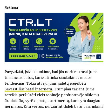
Reklama
Pavyzdžiui, įsivaizduokime, kad jūs norite atrasti jums
tinkančius batus, kurie atitinka šiuolaikines mados
tendencijas. Tokiu atveju jums galėtų pagelbėti
Savasstilius batai internetu
. Trumpiau tariant, jums
tereikia peržiūrėti elektroninėje parduotuvėje siūlomų
šiuolaikiškų vyriškų batų asortimentą, kuris yra daugiau
nei platus. Kita vertus, peržiūrint didelį batų pasirinkimą