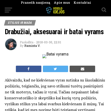
Pranešk naujieną
Apie mus
Kontaktai
STILIUS IR MADA
Drabužiai, aksesuarai ir batai vyrams
Paskelbta
-
2018-03-30, 22:01
By
Raminta V.
Akivaizdu, kad ne kiekvienas vyras sutinka su šiuolaikiniu
požiūriu, teigiančiu, jog savo stiliumi turėtų pasirūpinti
ne tik moterys, tačiau ir vyrai. Tačiau nepaisant labai
konservatoriško ir skeptiško kai kurių vyrų požiūrio,
vyriškas stilius yra labai svarbus kiekvienam iš mūsų. Tai
reiškia, kad jei mes norime būti teigiamai vertinami