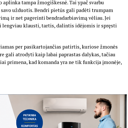
bo aplinka tampa žmogiškesnė. Tai ypač svarbu
į savo užduotis. Bendri pietūs gali padėti trumpam
imą ir net pagerinti bendradarbiavimą vėliau. Jei
 lengviau klausti, tartis, dalintis idėjomis ir spręsti
riamas per pasikartojančias patirtis, kuriose žmonės
ure gali atrodyti kaip labai paprastas dalykas, tačiau
iai primena, kad komanda yra ne tik funkcija įmonėje,