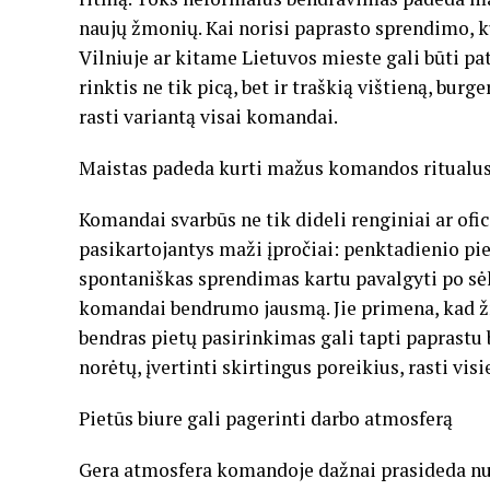
naujų žmonių. Kai norisi paprasto sprendimo, 
Vilniuje ar kitame Lietuvos mieste gali būti p
rinktis ne tik picą, bet ir traškią vištieną, burg
rasti variantą visai komandai.
Maistas padeda kurti mažus komandos ritualu
Komandai svarbūs ne tik dideli renginiai ar ofic
pasikartojantys maži įpročiai: penktadienio pi
spontaniškas sprendimas kartu pavalgyti po sėk
komandai bendrumo jausmą. Jie primena, kad žmon
bendras pietų pasirinkimas gali tapti paprastu
norėtų, įvertinti skirtingus poreikius, rasti v
Pietūs biure gali pagerinti darbo atmosferą
Gera atmosfera komandoje dažnai prasideda nuo