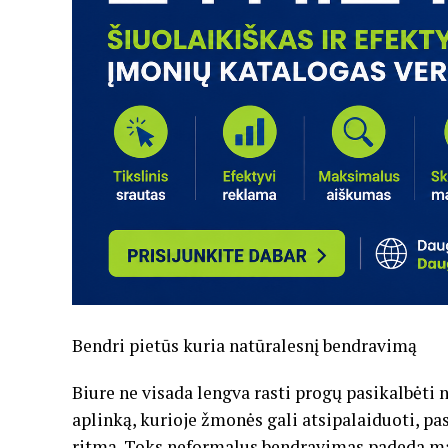
Bendri pietūs kuria natūralesnį bendravimą
Biure ne visada lengva rasti progų pasikalbėti n
aplinką, kurioje žmonės gali atsipalaiduoti, pa
ritmą. Toks neformalus bendravimas padeda maž