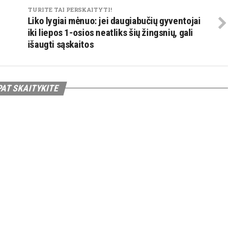
TURITE TAI PERSKAITYTI!
Liko lygiai mėnuo: jei daugiabučių gyventojai
iki liepos 1-osios neatliks šių žingsnių, gali
išaugti sąskaitos
PAT SKAITYKITE