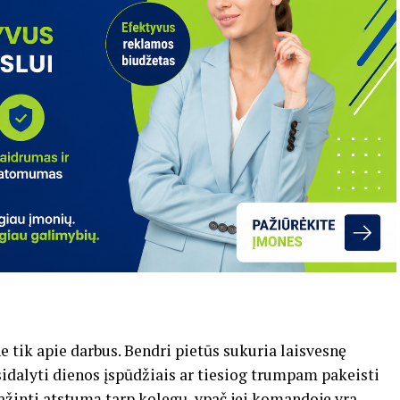
e tik apie darbus. Bendri pietūs sukuria laisvesnę
sidalyti dienos įspūdžiais ar tiesiog trumpam pakeisti
inti atstumą tarp kolegų, ypač jei komandoje yra