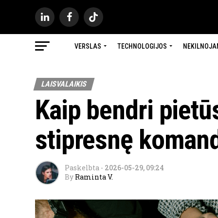
VERSLAS
TECHNOLOGIJOS
NEKILNOJA
LAISVALAIKIS
Kaip bendri pietū
stipresnę koman
Paskelbta
-
2026-05-29, 09:24
By
Raminta V.