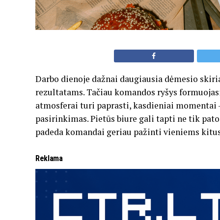
Darbo dienoje dažnai daugiausia dėmesio skir
rezultatams. Tačiau komandos ryšys formuojasi 
atmosferai turi paprasti, kasdieniai momentai –
pasirinkimas. Pietūs biure gali tapti ne tik pato
padeda komandai geriau pažinti vieniems kitus
Reklama