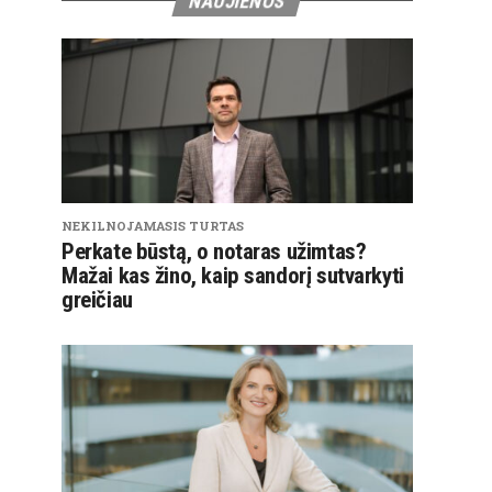
NAUJIENOS
NEKILNOJAMASIS TURTAS
Perkate būstą, o notaras užimtas?
Mažai kas žino, kaip sandorį sutvarkyti
greičiau