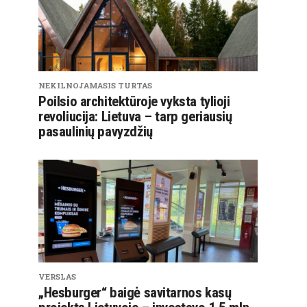
NEKILNOJAMASIS TURTAS
Poilsio architektūroje vyksta tylioji
revoliucija: Lietuva – tarp geriausių
pasaulinių pavyzdžių
VERSLAS
„Hesburger“ baigė savitarnos kasų