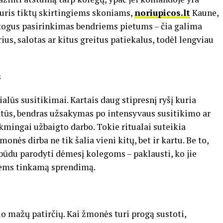
kuris tiktų skirtingiems skoniams,
noriupicos.lt
Kaune,
atogus pasirinkimas bendriems pietums – čia galima
erius, salotas ar kitus greitus patiekalus, todėl lengviau
s
ialūs susitikimai. Kartais daug stipresnį ryšį kuria
etūs, bendras užsakymas po intensyvaus susitikimo ar
mingai užbaigto darbo. Tokie ritualai suteikia
ės dirba ne tik šalia vieni kitų, bet ir kartu. Be to,
 būdu parodyti dėmesį kolegoms – paklausti, ko jie
isiems tinkamą sprendimą.
 mažų patirčių. Kai žmonės turi progą sustoti,