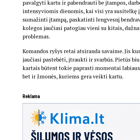
pavalgyti kartu ir pabendrauti be įtampos, dar
intensyviomis dienomis, kai visi yra susitelkę 
sumažinti įtampą, paskatinti lengvesnį bendrav
kolegos jaučiasi patogiau vieni su kitais, dažnai
problemas.
Komandos ryšys retai atsiranda savaime. Jis ku
jaučiasi pastebėti, įtraukti ir svarbūs. Pietūs bi
kartais būtent tokie paprasti momentai labiaus
bet ir žmonės, kuriems gera veikti kartu.
Reklama