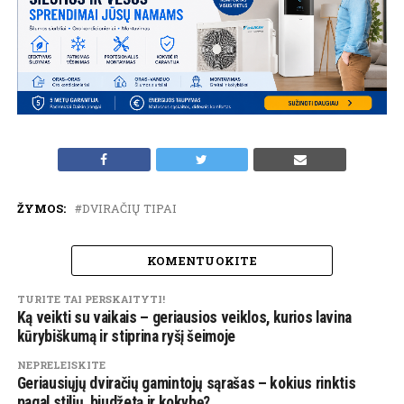
ŽYMOS:
DVIRAČIŲ TIPAI
KOMENTUOKITE
TURITE TAI PERSKAITYTI!
Ką veikti su vaikais – geriausios veiklos, kurios lavina
kūrybiškumą ir stiprina ryšį šeimoje
NEPRELEISKITE
Geriausiųjų dviračių gamintojų sąrašas – kokius rinktis
pagal stilių, biudžetą ir kokybę?