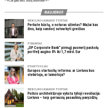
-->Čia gali būti Jūsų nuoroda <--
NAUJIENOS
NEKILNOJAMASIS TURTAS
Perkate būstą, o notaras užimtas? Mažai kas
žino, kaip sandorį sutvarkyti greičiau
FINANSAI
„OP Corporate Bank” pirmąjį pusmetį paskolų
portfelį augino 8% iki 1,7 mlrd. Eur
STARTUOLIAI
Europos startuolių reforma: ar Lietuva bus
stebėtoja, ar laimėtoja?
NEKILNOJAMASIS TURTAS
Poilsio architektūroje vyksta tylioji revoliucija:
Lietuva – tarp geriausių pasaulinių pavyzdžių