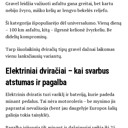
Gravel leidžia važiuoti asfaltu gana greitai, bet kartu
nebijo žvyro, miško kelių ar lengvo bekelės reljefo.
Ši kategorija išpopuliarėjo dėl universalumo. Vieną dieną
– 100 km asfaltu, kitą – ilgesnė kelionė žvyrkeliu. Be
didelių kompromisų.
Tarp šiuolaikinių dviračių tipų gravel dažnai laikomas
vienu lanksčiausių variantų.
Elektriniai dviračiai – kai svarbus
atstumas ir pagalba
Elektrinis dviratis turi variklį ir bateriją, kurie padeda
minant pedalus. Tai nėra motoroleris – be mynimo jis
paprastai nevažiuoja (bent jau daugelyje Europos šalių
galioja tokia taisyklė).
Pagalba įsijungia tik minant ir dažniausiai veikia iki 25