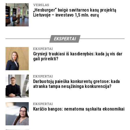
VERSLAS
„Hesburger“ baigė savitarnos kasų projektą
Lietuvoje – investavo 1,5 mln. eurų
EKSPERTAI
EKSPERTAI
Grynieji traukiasi iš kasdienybės: kada jų vis dar
gali prireikti?
EKSPERTAI
Darbuotojų paieška konkurentų gretose: kada
atranka tampa nesąžininga konkurencija?
EKSPERTAI
Karščio bangos: nematoma sąskaita ekonomikai