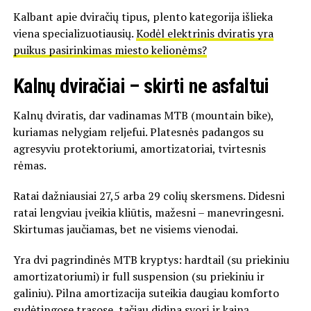
Kalbant apie dviračių tipus, plento kategorija išlieka
viena specializuotiausių.
Kodėl elektrinis dviratis yra
puikus pasirinkimas miesto kelionėms?
Kalnų dviračiai – skirti ne asfaltui
Kalnų dviratis, dar vadinamas MTB (mountain bike),
kuriamas nelygiam reljefui. Platesnės padangos su
agresyviu protektoriumi, amortizatoriai, tvirtesnis
rėmas.
Ratai dažniausiai 27,5 arba 29 colių skersmens. Didesni
ratai lengviau įveikia kliūtis, mažesni – manevringesni.
Skirtumas jaučiamas, bet ne visiems vienodai.
Yra dvi pagrindinės MTB kryptys: hardtail (su priekiniu
amortizatoriumi) ir full suspension (su priekiniu ir
galiniu). Pilna amortizacija suteikia daugiau komforto
sudėtingose trasose, tačiau didina svorį ir kainą.