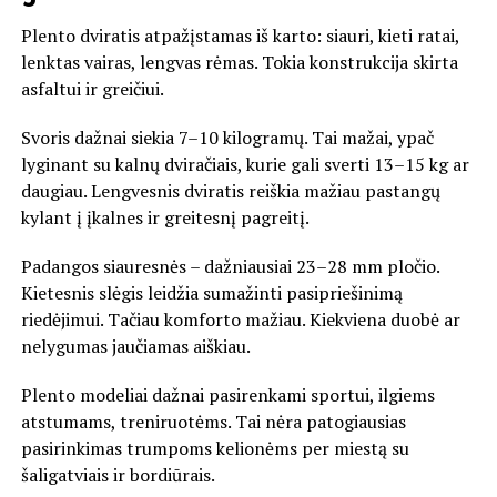
Plento dviratis atpažįstamas iš karto: siauri, kieti ratai,
lenktas vairas, lengvas rėmas. Tokia konstrukcija skirta
asfaltui ir greičiui.
Svoris dažnai siekia 7–10 kilogramų. Tai mažai, ypač
lyginant su kalnų dviračiais, kurie gali sverti 13–15 kg ar
daugiau. Lengvesnis dviratis reiškia mažiau pastangų
kylant į įkalnes ir greitesnį pagreitį.
Padangos siauresnės – dažniausiai 23–28 mm pločio.
Kietesnis slėgis leidžia sumažinti pasipriešinimą
riedėjimui. Tačiau komforto mažiau. Kiekviena duobė ar
nelygumas jaučiamas aiškiau.
Plento modeliai dažnai pasirenkami sportui, ilgiems
atstumams, treniruotėms. Tai nėra patogiausias
pasirinkimas trumpoms kelionėms per miestą su
šaligatviais ir bordiūrais.