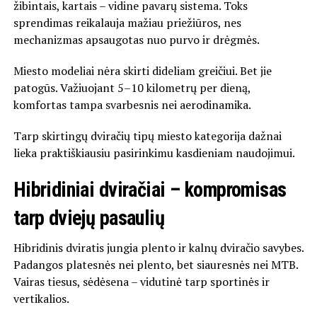
žibintais, kartais – vidine pavarų sistema. Toks
sprendimas reikalauja mažiau priežiūros, nes
mechanizmas apsaugotas nuo purvo ir drėgmės.
Miesto modeliai nėra skirti dideliam greičiui. Bet jie
patogūs. Važiuojant 5–10 kilometrų per dieną,
komfortas tampa svarbesnis nei aerodinamika.
Tarp skirtingų dviračių tipų miesto kategorija dažnai
lieka praktiškiausiu pasirinkimu kasdieniam naudojimui.
Hibridiniai dviračiai – kompromisas
tarp dviejų pasaulių
Hibridinis dviratis jungia plento ir kalnų dviračio savybes.
Padangos platesnės nei plento, bet siauresnės nei MTB.
Vairas tiesus, sėdėsena – vidutinė tarp sportinės ir
vertikalios.