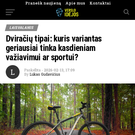
Pranešk naujieną
Apie mus
Kontaktai
LAISVALAIKIS
Dviračių tipai: kuris variantas
geriausiai tinka kasdieniam
važiavimui ar sportui?
L
Paskelbta
-
2026-02-13, 17:09
By
Lukas Gudavičius