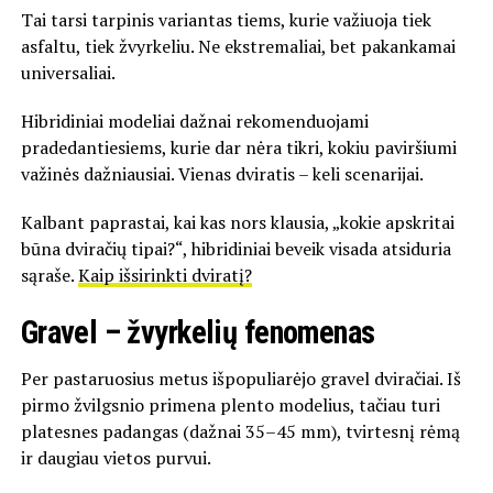
Tai tarsi tarpinis variantas tiems, kurie važiuoja tiek
asfaltu, tiek žvyrkeliu. Ne ekstremaliai, bet pakankamai
universaliai.
Hibridiniai modeliai dažnai rekomenduojami
pradedantiesiems, kurie dar nėra tikri, kokiu paviršiumi
važinės dažniausiai. Vienas dviratis – keli scenarijai.
Kalbant paprastai, kai kas nors klausia, „kokie apskritai
būna dviračių tipai?“, hibridiniai beveik visada atsiduria
sąraše.
Kaip išsirinkti dviratį?
Gravel – žvyrkelių fenomenas
Per pastaruosius metus išpopuliarėjo gravel dviračiai. Iš
pirmo žvilgsnio primena plento modelius, tačiau turi
platesnes padangas (dažnai 35–45 mm), tvirtesnį rėmą
ir daugiau vietos purvui.