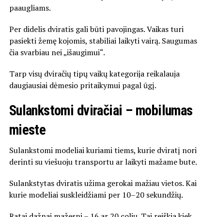
paaugliams.
Per didelis dviratis gali būti pavojingas. Vaikas turi
pasiekti žemę kojomis, stabiliai laikyti vairą. Saugumas
čia svarbiau nei „išaugimui“.
Tarp visų dviračių tipų vaikų kategorija reikalauja
daugiausiai dėmesio pritaikymui pagal ūgį.
Sulankstomi dviračiai – mobilumas
mieste
Sulankstomi modeliai kuriami tiems, kurie dviratį nori
derinti su viešuoju transportu ar laikyti mažame bute.
Sulankstytas dviratis užima gerokai mažiau vietos. Kai
kurie modeliai suskleidžiami per 10–20 sekundžių.
Ratai dažnai mažesni – 16 ar 20 colių. Tai reiškia kiek