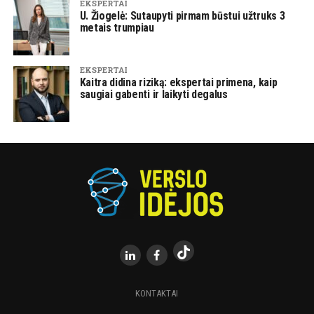
EKSPERTAI
U. Žiogelė: Sutaupyti pirmam būstui užtruks 3
metais trumpiau
EKSPERTAI
Kaitra didina riziką: ekspertai primena, kaip
saugiai gabenti ir laikyti degalus
KONTAKTAI