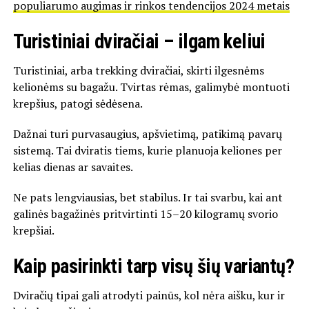
populiarumo augimas ir rinkos tendencijos 2024 metais
Turistiniai dviračiai – ilgam keliui
Turistiniai, arba trekking dviračiai, skirti ilgesnėms
kelionėms su bagažu. Tvirtas rėmas, galimybė montuoti
krepšius, patogi sėdėsena.
Dažnai turi purvasaugius, apšvietimą, patikimą pavarų
sistemą. Tai dviratis tiems, kurie planuoja keliones per
kelias dienas ar savaites.
Ne pats lengviausias, bet stabilus. Ir tai svarbu, kai ant
galinės bagažinės pritvirtinti 15–20 kilogramų svorio
krepšiai.
Kaip pasirinkti tarp visų šių variantų?
Dviračių tipai gali atrodyti painūs, kol nėra aišku, kur ir