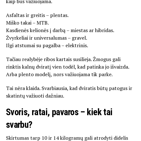
kaip bus važiuojama.
Asfaltas ir greitis – plentas.
Miško takai – MTB.
Kasdienės kelionės į darbą – miestas ar hibridas.
Žvyrkeliai ir universalumas – gravel.
Ilgi atstumai su pagalba – elektrinis.
Tačiau realybėje ribos kartais susilieja. Žmogus gali
rinktis kalnų dviratį vien todėl, kad patinka jo išvaizda.
Arba plento modelį, nors važiuojama tik parke.
Tai nėra klaida. Svarbiausia, kad dviratis būtų patogus ir
skatintų važiuoti dažniau.
Svoris, ratai, pavaros – kiek tai
svarbu?
Skirtumas tarp 10 ir 14 kilogramų gali atrodyti didelis