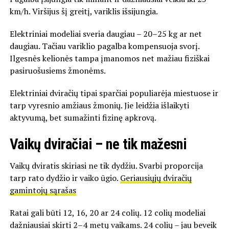
km/h. Viršijus šį greitį, variklis išsijungia.
Elektriniai modeliai sveria daugiau – 20–25 kg ar net
daugiau. Tačiau variklio pagalba kompensuoja svorį.
Ilgesnės kelionės tampa įmanomos net mažiau fiziškai
pasiruošusiems žmonėms.
Elektriniai dviračių tipai sparčiai populiarėja miestuose ir
tarp vyresnio amžiaus žmonių. Jie leidžia išlaikyti
aktyvumą, bet sumažinti fizinę apkrovą.
Vaikų dviračiai – ne tik mažesni
Vaikų dviratis skiriasi ne tik dydžiu. Svarbi proporcija
tarp rato dydžio ir vaiko ūgio.
Geriausiųjų dviračių
gamintojų sąrašas
Ratai gali būti 12, 16, 20 ar 24 colių. 12 colių modeliai
dažniausiai skirti 2–4 metų vaikams. 24 colių – jau beveik