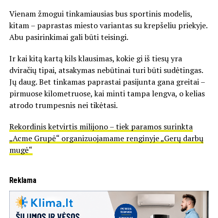
Vienam žmogui tinkamiausias bus sportinis modelis,
kitam – paprastas miesto variantas su krepšeliu priekyje.
Abu pasirinkimai gali būti teisingi.
Ir kai kitą kartą kils klausimas, kokie gi iš tiesų yra
dviračių tipai, atsakymas nebūtinai turi būti sudėtingas.
Jų daug. Bet tinkamas paprastai pasijunta gana greitai –
pirmuose kilometruose, kai minti tampa lengva, o kelias
atrodo trumpesnis nei tikėtasi.
Rekordinis ketvirtis milijono – tiek paramos surinkta
„Acme Grupė“ organizuojamame renginyje „Gerų darbų
mugė“
Reklama