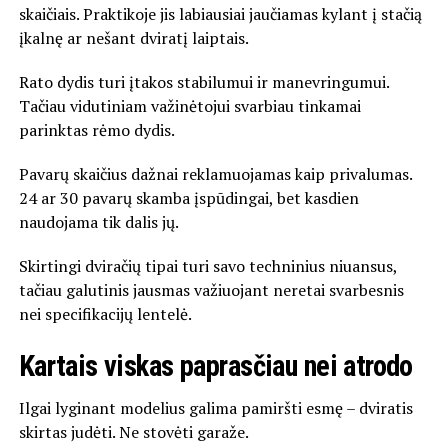
skaičiais. Praktikoje jis labiausiai jaučiamas kylant į stačią
įkalnę ar nešant dviratį laiptais.
Rato dydis turi įtakos stabilumui ir manevringumui.
Tačiau vidutiniam važinėtojui svarbiau tinkamai
parinktas rėmo dydis.
Pavarų skaičius dažnai reklamuojamas kaip privalumas.
24 ar 30 pavarų skamba įspūdingai, bet kasdien
naudojama tik dalis jų.
Skirtingi dviračių tipai turi savo techninius niuansus,
tačiau galutinis jausmas važiuojant neretai svarbesnis
nei specifikacijų lentelė.
Kartais viskas paprasčiau nei atrodo
Ilgai lyginant modelius galima pamiršti esmę – dviratis
skirtas judėti. Ne stovėti garaže.