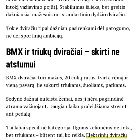
kitokį važiavimo pojūtį. Stabilumas išlieka, bet greitis
dažniausiai mažesnis nei standartinio dydžio dviračio.
Tokie dviračių tipai dažniau pasirenkami dėl patogumo,
ne dėl sportinių ambicijų.
BMX ir triukų dviračiai – skirti ne
atstumui
BMX dviračiai turi mažus, 20 colių ratus, tvirtą rėmą ir
vieną pavarą. Jie sukurti triukams, šuoliams, parkams.
Sėdynė dažnai nuleista žemai, nes ji nėra pagrindinė
atrama važiuojant. Daugiau laiko praleidžiama stovint
ant pedalų.
Tai labai specifinė kategorija. Ilgoms kelionėms netinka,
bet triukams – būtent tai, ko reikia.
Elektrinių dviračių