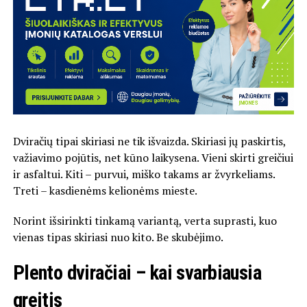
Dviračių tipai skiriasi ne tik išvaizda. Skiriasi jų paskirtis,
važiavimo pojūtis, net kūno laikysena. Vieni skirti greičiui
ir asfaltui. Kiti – purvui, miško takams ar žvyrkeliams.
Treti – kasdienėms kelionėms mieste.
Norint išsirinkti tinkamą variantą, verta suprasti, kuo
vienas tipas skiriasi nuo kito. Be skubėjimo.
Plento dviračiai – kai svarbiausia
greitis