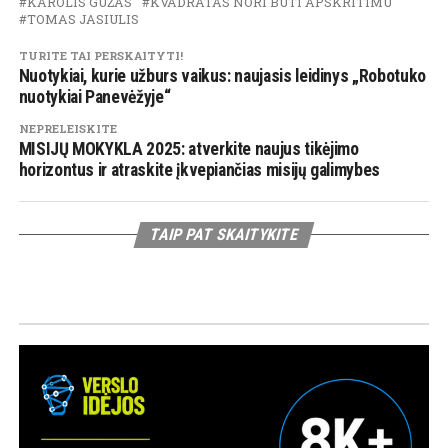
KAROLIS GUŽAS
KVADRATAS NORI BŪTI APSKRITIMU
TOMAS JASIULIS
TURITE TAI PERSKAITYTI!
Nuotykiai, kurie užburs vaikus: naujasis leidinys „Robotuko
nuotykiai Panevėžyje“
NEPRELEISKITE
MISIJŲ MOKYKLA 2025: atverkite naujus tikėjimo
horizontus ir atraskite įkvepiančias misijų galimybes
TAIP PAT SKAITYKITE