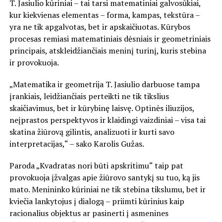
T. Jasiulio kūriniai – tai tarsi matematiniai galvosūkiai,
kur kiekvienas elementas – forma, kampas, tekstūra –
yra ne tik apgalvotas, bet ir apskaičiuotas. Kūrybos
procesas remiasi matematiniais dėsniais ir geometriniais
principais, atskleidžiančiais meninį turinį, kuris stebina
ir provokuoja.
„Matematika ir geometrija T. Jasiulio darbuose tampa
įrankiais, leidžiančiais perteikti ne tik tikslius
skaičiavimus, bet ir kūrybinę laisvę. Optinės iliuzijos,
neįprastos perspektyvos ir klaidingi vaizdiniai – visa tai
skatina žiūrovą gilintis, analizuoti ir kurti savo
interpretacijas,“ – sako Karolis Gužas.
Paroda „Kvadratas nori būti apskritimu“ taip pat
provokuoja įžvalgas apie žiūrovo santykį su tuo, ką jis
mato. Menininko kūriniai ne tik stebina tikslumu, bet ir
kviečia lankytojus į dialogą – priimti kūrinius kaip
racionalius objektus ar pasinerti į asmenines