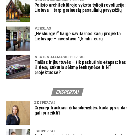
Poilsio architektūroje vyksta tylioji revoliucija:
Lietuva – tarp geriausių pasaulinių pavyzdžių
VERSLAS
„Hesburger“ baigė savitarnos kasų projektą
Lietuvoje – investavo 1,5 mln. eurų
NEKILNOJAMASIS TURTAS
Finišas ir įkurtuvės – tik paskutinis etapas: kas
iš tiesų sukuria sėkmę lenktynėse ir NT
projektuose?
EKSPERTAI
EKSPERTAI
Grynieji traukiasi iš kasdienybės: kada jų vis dar
gali prireikti?
EKSPERTAI