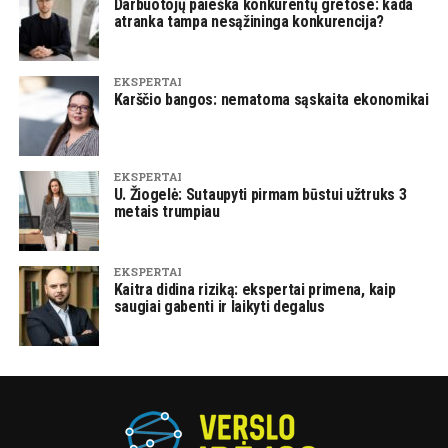
Darbuotojų paieška konkurentų gretose: kada
atranka tampa nesąžininga konkurencija?
EKSPERTAI
Karščio bangos: nematoma sąskaita ekonomikai
EKSPERTAI
U. Žiogelė: Sutaupyti pirmam būstui užtruks 3
metais trumpiau
EKSPERTAI
Kaitra didina riziką: ekspertai primena, kaip
saugiai gabenti ir laikyti degalus