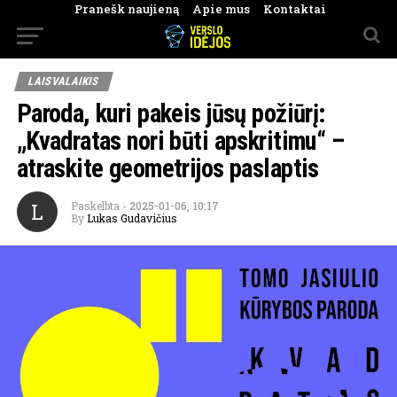
Pranešk naujieną
Apie mus
Kontaktai
LAISVALAIKIS
Paroda, kuri pakeis jūsų požiūrį:
„Kvadratas nori būti apskritimu“ –
atraskite geometrijos paslaptis
L
Paskelbta
-
2025-01-06, 10:17
By
Lukas Gudavičius