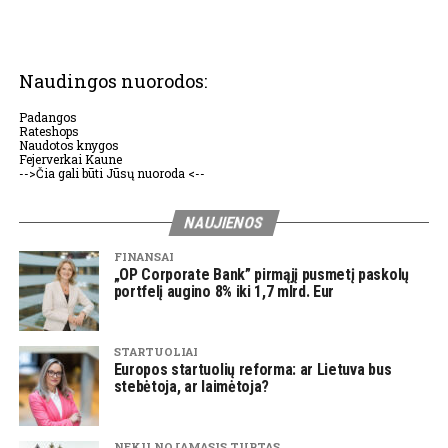
Naudingos nuorodos:
Padangos
Rateshops
Naudotos knygos
Fejerverkai Kaune
-->Čia gali būti Jūsų nuoroda <--
NAUJIENOS
FINANSAI
„OP Corporate Bank” pirmąjį pusmetį paskolų
portfelį augino 8% iki 1,7 mlrd. Eur
STARTUOLIAI
Europos startuolių reforma: ar Lietuva bus
stebėtoja, ar laimėtoja?
NEKILNOJAMASIS TURTAS