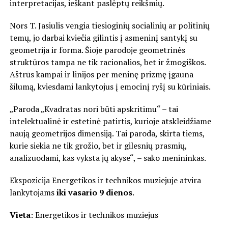
interpretacijas, ieškant paslėptų reikšmių.
Nors T. Jasiulis vengia tiesioginių socialinių ar politinių
temų, jo darbai kviečia gilintis į asmeninį santykį su
geometrija ir forma. Šioje parodoje geometrinės
struktūros tampa ne tik racionalios, bet ir žmogiškos.
Aštrūs kampai ir linijos per meninę prizmę įgauna
šilumą, kviesdami lankytojus į emocinį ryšį su kūriniais.
„Paroda „Kvadratas nori būti apskritimu“ – tai
intelektualinė ir estetinė patirtis, kurioje atskleidžiame
naują geometrijos dimensiją. Tai paroda, skirta tiems,
kurie siekia ne tik grožio, bet ir gilesnių prasmių,
analizuodami, kas vyksta jų akyse“, – sako menininkas.
Ekspozicija Energetikos ir technikos muziejuje atvira
lankytojams
iki vasario 9 dienos
.
Vieta
: Energetikos ir technikos muziejus