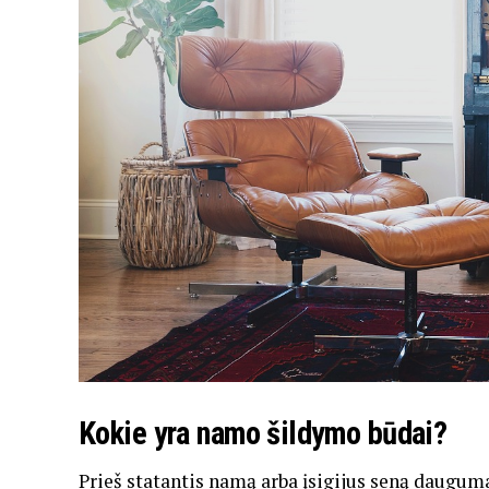
Kokie yra namo šildymo būdai?
Prieš statantis namą arba įsigijus seną daugum