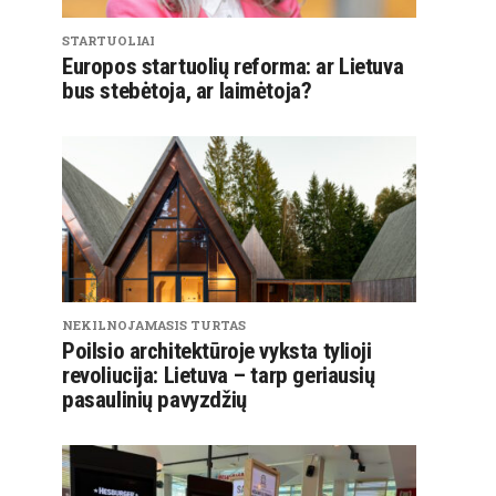
STARTUOLIAI
Europos startuolių reforma: ar Lietuva
bus stebėtoja, ar laimėtoja?
NEKILNOJAMASIS TURTAS
Poilsio architektūroje vyksta tylioji
revoliucija: Lietuva – tarp geriausių
pasaulinių pavyzdžių