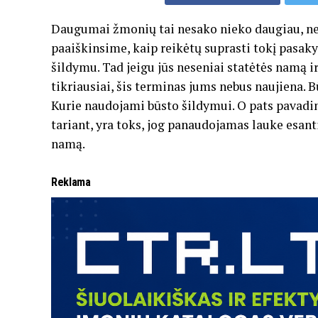
Daugumai žmonių tai nesako nieko daugiau, neg
paaiškinsime, kaip reikėtų suprasti tokį pasaky
šildymu. Tad jeigu jūs neseniai statėtės namą i
tikriausiai, šis terminas jums nebus naujiena. B
Kurie naudojami būsto šildymui. O pats pavadin
tariant, yra toks, jog panaudojamas lauke esanti
namą.
Reklama