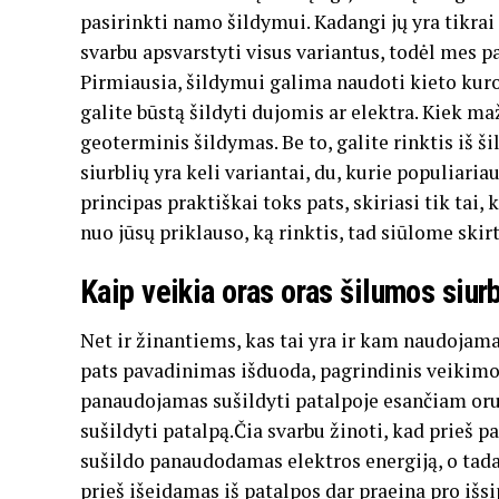
pasirinkti namo šildymui. Kadangi jų yra tikra
svarbu apsvarstyti visus variantus, todėl mes 
Pirmiausia, šildymui galima naudoti kieto kuro 
galite būstą šildyti dujomis ar elektra. Kiek ma
geoterminis šildymas. Be to, galite rinktis iš š
siurblių yra keli variantai, du, kurie populiariau
principas praktiškai toks pats, skiriasi tik tai,
nuo jūsų priklauso, ką rinktis, tad siūlome skir
Kaip veikia oras oras šilumos siur
Net ir žinantiems, kas tai yra ir kam naudojama,
pats pavadinimas išduoda, pagrindinis veikimo 
panaudojamas sušildyti patalpoje esančiam orui.
sušildyti patalpą.Čia svarbu žinoti, kad prieš p
sušildo panaudodamas elektros energiją, o tada j
prieš išeidamas iš patalpos dar praeina pro išs