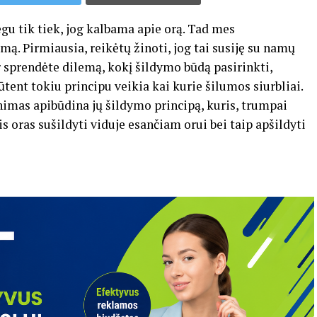
u tik tiek, jog kalbama apie orą. Tad mes
mą. Pirmiausia, reikėtų žinoti, jog tai susiję su namų
r sprendėte dilemą, kokį šildymo būdą pasirinkti,
ūtent tokiu principu veikia kai kurie šilumos siurbliai.
imas apibūdina jų šildymo principą, kuris, trumpai
s oras sušildyti viduje esančiam orui bei taip apšildyti