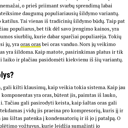
i nemažai, o prieš priimant svarbų sprendimą labai
pateiksime daugumą populiariausių šildymo variantų.
katilus. Tai vienas iš tradicinių šildymo būdų. Taip pat
žiau populiarus, bet tik dėl savo įrengimo kainos, yra
ilumos siurblių, kurie dabar sparčiai populiarėja. Tokių
si jų, yra
oras oras
bei oras vanduo. Nors jų veikimo
 kas yra šildoma. Kaip matote, pasirinkimas platus ir tik
ti laiko ir plačiau pasidomėti kiekvienu iš šių variantų.
blys?
 gali kilti klausimų, kaip veikia tokia sistema. Kaip jau
komponentas yra oras, būtent jis, paimtas iš lauko,
 Tačiau gali pasirodyti keista, kaip šaltas oras gali
atekdamas į vidų jis praeina pro kompresorių, kuris jį ir
au šiltas patenka į kondensatorių ir iš jo į patalpą. O
iplėtimo vožtuvus, kurie leidžia sumažinti jo