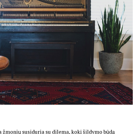
a žmonių susiduria su dilema, kokį šildymo būdą