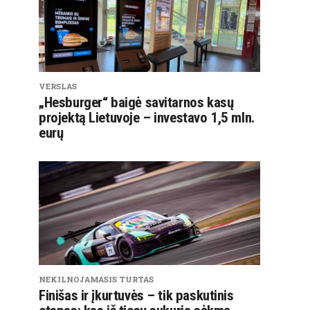
VERSLAS
„Hesburger“ baigė savitarnos kasų
projektą Lietuvoje – investavo 1,5 mln.
eurų
NEKILNOJAMASIS TURTAS
Finišas ir įkurtuvės – tik paskutinis