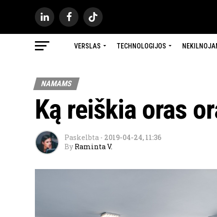
VERSLAS
TECHNOLOGIJOS
NEKILNOJA
NAMAMS
Ką reiškia oras o
Paskelbta
-
2019-04-24, 11:36
By
Raminta V.