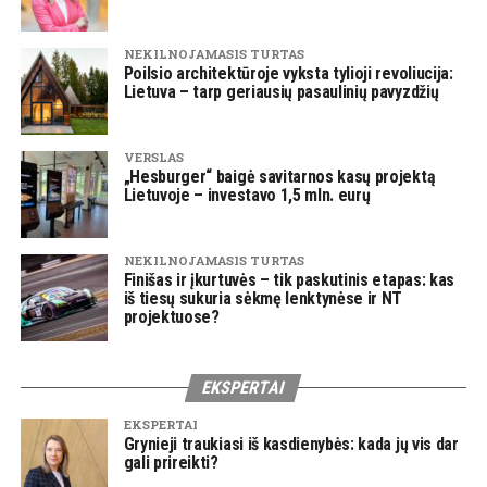
NEKILNOJAMASIS TURTAS
Poilsio architektūroje vyksta tylioji revoliucija:
Lietuva – tarp geriausių pasaulinių pavyzdžių
VERSLAS
„Hesburger“ baigė savitarnos kasų projektą
Lietuvoje – investavo 1,5 mln. eurų
NEKILNOJAMASIS TURTAS
Finišas ir įkurtuvės – tik paskutinis etapas: kas
iš tiesų sukuria sėkmę lenktynėse ir NT
projektuose?
EKSPERTAI
EKSPERTAI
Grynieji traukiasi iš kasdienybės: kada jų vis dar
gali prireikti?