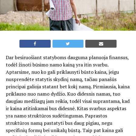
Dar besiruošiant statyboms dauguma planuoja finansus,
todėl žinoti būsimo namo kainą yra itin svarbu.
Aptarsime, nuo ko gali priklausyti būsto kaina, jeigu
nusprendėte statytis skydinį namą, tačiau panašūs
principai galioja statant bet kokį namą. Pirmiausia, kaina
priklauso nuo namo dydžio. Kuo didesnis namas, tuo
daugiau medžiagų jam reikia, todėl visai suprantama, kad
ir kaina atitinkamai bus didesnė. Kitas svarbus aspektas
yra namo struktūros sudėtingumas. Paprastos
struktūros namą pastatyti bus daug pigiau, negu
specifinių formų bei unikalų būstą. Taip pat kaina gali