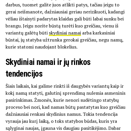
darbus, tuomet galite juos atlikti patys, tačiau jeigu to
gerai neišmanote, dažniausiai geriau nerizikuoti, kadangi
vėliau ištaisyti padarytas klaidas gali būti labai sunku bei
brangu. Jeigu norite būstą turėti kuo greičiau, vienu iš
variantų galėtų būti
skydiniai namai
arba karkasiniai
būstai, jų statyba užtrunka gerokai greičiau, negu namų,
kurie statomi naudojant blokelius.
Skydiniai namai ir jų rinkos
tendencijos
Šiais laikais, kai galime rinkti iš daugybės variantų kaip ir
kokį namą statyti, galutinį sprendimą nulemia asmeninis
pasirinkimas. Žmonės, kurie nenori sudėtingo statybų
proceso bei nori, kad namas būtų pastatytas kuo greičiau
dažniausiai renkasi skydinius namus. Tokia tendencija
vyrauja jau kurį laiką, o toks statybos būdas, kuris yra
sąlyginai naujas, įgauna vis daugiau pasitikėjimo. Dabar