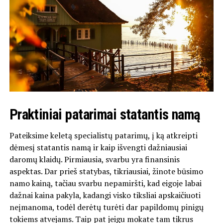
Praktiniai patarimai statantis namą
Pateiksime keletą specialistų patarimų, į ką atkreipti
dėmesį statantis namą ir kaip išvengti dažniausiai
daromų klaidų. Pirmiausia, svarbu yra finansinis
aspektas. Dar prieš statybas, tikriausiai, žinote būsimo
namo kainą, tačiau svarbu nepamiršti, kad eigoje labai
dažnai kaina pakyla, kadangi visko tiksliai apskaičiuoti
neįmanoma, todėl derėtų turėti dar papildomų pinigų
tokiems atvejams. Taip pat jeigu mokate tam tikrus