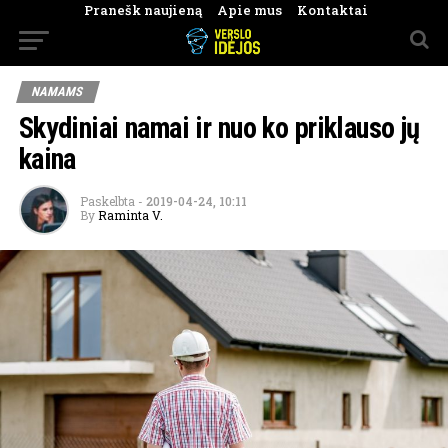
Pranešk naujieną
Apie mus
Kontaktai
NAMAMS
Skydiniai namai ir nuo ko priklauso jų
kaina
Paskelbta
-
2019-04-24, 10:11
By
Raminta V.