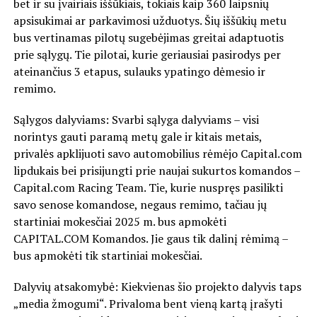
bet ir su įvairiais iššūkiais, tokiais kaip 360 laipsnių
apsisukimai ar parkavimosi užduotys. Šių iššūkių metu
bus vertinamas pilotų sugebėjimas greitai adaptuotis
prie sąlygų. Tie pilotai, kurie geriausiai pasirodys per
ateinančius 3 etapus, sulauks ypatingo dėmesio ir
remimo.
Sąlygos dalyviams: Svarbi sąlyga dalyviams – visi
norintys gauti paramą metų gale ir kitais metais,
privalės apklijuoti savo automobilius rėmėjo Capital.com
lipdukais bei prisijungti prie naujai sukurtos komandos –
Capital.com Racing Team. Tie, kurie nuspręs pasilikti
savo senose komandose, negaus remimo, tačiau jų
startiniai mokesčiai 2025 m. bus apmokėti
CAPITAL.COM Komandos. Jie gaus tik dalinį rėmimą –
bus apmokėti tik startiniai mokesčiai.
Dalyvių atsakomybė: Kiekvienas šio projekto dalyvis taps
„media žmogumi“. Privaloma bent vieną kartą įrašyti