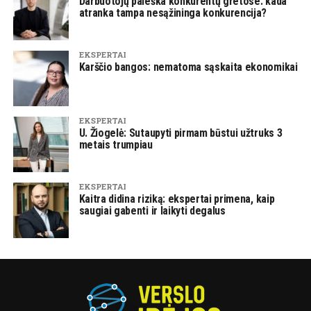
Darbuotojų paieška konkurentų gretose: kada
atranka tampa nesąžininga konkurencija?
EKSPERTAI
Karščio bangos: nematoma sąskaita ekonomikai
EKSPERTAI
U. Žiogelė: Sutaupyti pirmam būstui užtruks 3
metais trumpiau
EKSPERTAI
Kaitra didina riziką: ekspertai primena, kaip
saugiai gabenti ir laikyti degalus