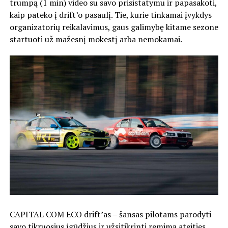
trumpą (1 min) video su savo prisistatymu ir papasakoti,
kaip pateko į drift’o pasaulį. Tie, kurie tinkamai įvykdys
organizatorių reikalavimus, gaus galimybę kitame sezone
startuoti už mažesnį mokestį arba nemokamai.
CAPITAL COM ECO drift’as – šansas pilotams parodyti
savo tikruosius įgūdžius ir užsitikrinti remimą ateities