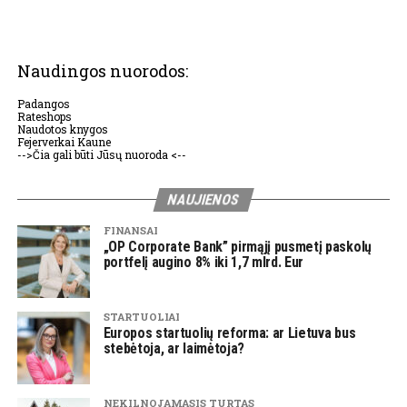
Naudingos nuorodos:
Padangos
Rateshops
Naudotos knygos
Fejerverkai Kaune
-->Čia gali būti Jūsų nuoroda <--
NAUJIENOS
FINANSAI
„OP Corporate Bank” pirmąjį pusmetį paskolų
portfelį augino 8% iki 1,7 mlrd. Eur
STARTUOLIAI
Europos startuolių reforma: ar Lietuva bus
stebėtoja, ar laimėtoja?
NEKILNOJAMASIS TURTAS