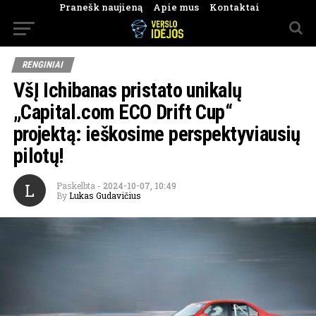
Pranešk naujieną
Apie mus
Kontaktai
RENGINIAI
VšĮ Ichibanas pristato unikalų
„Capital.com ECO Drift Cup“
projektą: ieškosime perspektyviausių
pilotų!
L
Paskelbta
-
2024-10-07, 10:49
By
Lukas Gudavičius