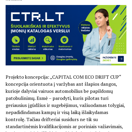
Projekto koncepcija: „CAPITAL COM ECO DRIFT CUP“
koncepcija orientuota į varžybas ant šlapios dangos,
kurioje dalyviai vairuos automobilius be papildomų
patobulinimų. Esmė – parodyti, kuris pilotas turi
geriausius įgūdžius ir sugebėjimus, važiuodamas tolygiai,
nepadidindamas kampų ir visą laiką išlaikydamas
kontrolę. Tačiau drifteriai susidurs ne tik su
standartinėmis kvalifikacijomis ar poriniais važiavimais,