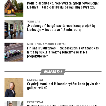
Poilsio architektūroje vyksta tylioji revoliucija:
Lietuva – tarp geriausių pasaulinių pavyzdžių
VERSLAS
„Hesburger“ baigė savitarnos kasų projektą
Lietuvoje – investavo 1,5 mln. eurų
NEKILNOJAMASIS TURTAS
Finišas ir įkurtuvės – tik paskutinis etapas: kas
iš tiesų sukuria sėkmę lenktynėse ir NT
projektuose?
EKSPERTAI
EKSPERTAI
Grynieji traukiasi iš kasdienybės: kada jų vis dar
gali prireikti?
EKSPERTAI