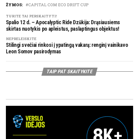
ŽYMOS:
CAPITAL COM ECO DRIFT CUP
TURITE TAI PERSKAITYTI!
Spalio 12 d. – Apocalyptic Ride Dzūkija: Drąsiausiems
skirtas nuotykis po apleistus, paslaptingus objektus!
NEPRELEISKITE
Stilingi svečiai rinkosi į ypatingą vakarą: renginį vainikavo
Leon Somov pasirodymas
TAIP PAT SKAITYKITE