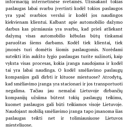
informaciją internetinėse svetainės. Užsisakant tokias
paslaugas labai svarbu įvertinti kodėl tokios paslaugos
yra ypač svarbios verslui ir kodėl jos naudingos
kiekvienam klientui. Kalbant apie automobilio dažymo
darbus kas pirmiausia yra svarbu, kad prieš atliekant
dažymą visas automobilio kėbulas būtų tinkamai
paruoštas šiems darbams. Kodėl tiek klientai, tiek
įmonės turi domėtis šiomis paslaugomis. Norėdami
suteikti itin aukšto lygio paslaugas turite sužinoti, kaip
vyksta visas procesas, kokia įranga naudojama ir kodėl
tai yra labai naudinga. O kodėl smėliavimo paslaugų
kompanijos gali dirbti ir kituose miestuose? Atrodytų,
kad smėliavimo įranga yra stacionari ir jos transportuoti
negalima. Tačiau jau nemažai Lietuvoje dirbančių
kompanijų užsiima būtent tokių paslaugų teikimu,
kuomet paslaugos gali būti teikiamos visoje Lietuvoje.
Naudojant mobilią smėliavimo įranga tapo įmanoma šias
paslaugas teikti net ir tolimiausiuose Lietuvos
miesteliuose.