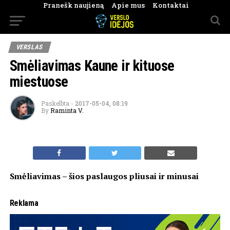
Pranešk naujieną
Apie mus
Kontaktai
VERSLAS
Smėliavimas Kaune ir kituose
miestuose
Paskelbta
-
2017-05-04, 08:19
By
Raminta V.
Smėliavimas – šios paslaugos pliusai ir minusai
Reklama