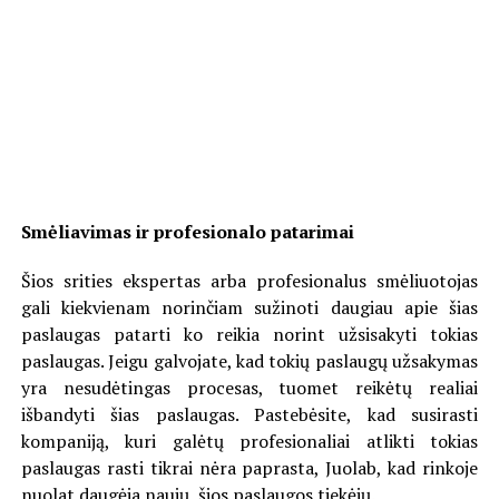
Smėliavimas ir profesionalo patarimai
Šios srities ekspertas arba profesionalus smėliuotojas
gali kiekvienam norinčiam sužinoti daugiau apie šias
paslaugas patarti ko reikia norint užsisakyti tokias
paslaugas. Jeigu galvojate, kad tokių paslaugų užsakymas
yra nesudėtingas procesas, tuomet reikėtų realiai
išbandyti šias paslaugas. Pastebėsite, kad susirasti
kompaniją, kuri galėtų profesionaliai atlikti tokias
paslaugas rasti tikrai nėra paprasta, Juolab, kad rinkoje
nuolat daugėja naujų, šios paslaugos tiekėjų.