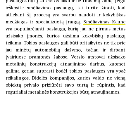
paslaugos būtų suteiktos laiku ir už tinkamą kainą. Jeigu
ieškosite smėliavimo paslaugų, tai turite žinoti, kad
atliekant šį procesą yra svarbu naudoti ir kokybiškas
medžiagas ir specializuotą įrangą.
Smėliavimas Kaune
yra populiarėjanti paslauga, kurią jau ne pirmus metus
užsisako įmonės, kurios užsiima kokybiškų paslaugų
teikimu. Tokios paslaugos gali būti pritaikytos ne tik prie
jau minėtų automobilių dažymo, tačiau ir dirbant
įvairiuose pramonės šakose. Verslo atstovai užsisako
metalinių konstrukcijų atnaujinimo darbus, kuomet
galima geriau suprasti kodėl tokios paslaugos yra ypač
reikalingos. Didelės kompanijos, kurios valdo ne vieną
objektą privalo prižiūrėti savo turtą ir rūpintis, kad
regurialiai metalinės konstrukcijos būtų atnaujinamos.