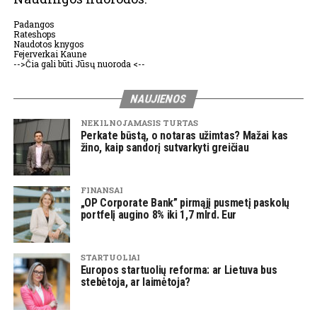
Padangos
Rateshops
Naudotos knygos
Fejerverkai Kaune
-->Čia gali būti Jūsų nuoroda <--
NAUJIENOS
NEKILNOJAMASIS TURTAS
Perkate būstą, o notaras užimtas? Mažai kas
žino, kaip sandorį sutvarkyti greičiau
FINANSAI
„OP Corporate Bank” pirmąjį pusmetį paskolų
portfelį augino 8% iki 1,7 mlrd. Eur
STARTUOLIAI
Europos startuolių reforma: ar Lietuva bus
stebėtoja, ar laimėtoja?