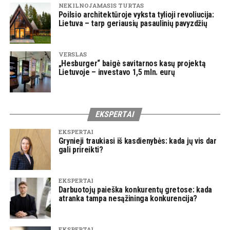
NEKILNOJAMASIS TURTAS
Poilsio architektūroje vyksta tylioji revoliucija:
Lietuva – tarp geriausių pasaulinių pavyzdžių
VERSLAS
„Hesburger“ baigė savitarnos kasų projektą
Lietuvoje – investavo 1,5 mln. eurų
EKSPERTAI
EKSPERTAI
Grynieji traukiasi iš kasdienybės: kada jų vis dar
gali prireikti?
EKSPERTAI
Darbuotojų paieška konkurentų gretose: kada
atranka tampa nesąžininga konkurencija?
EKSPERTAI