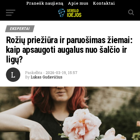
Pranešk naujieną
Apie mus
Kontaktai
EKSPERTAI
Rožių priežiūra ir paruošimas žiemai:
kaip apsaugoti augalus nuo šalčio ir
ligų?
L
Paskelbta
-
2026-03-19, 15:57
By
Lukas Gudavičius