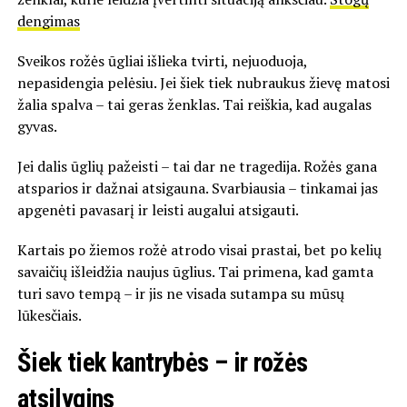
dengimas
Sveikos rožės ūgliai išlieka tvirti, nejuoduoja,
nepasidengia pelėsiu. Jei šiek tiek nubraukus žievę matosi
žalia spalva – tai geras ženklas. Tai reiškia, kad augalas
gyvas.
Jei dalis ūglių pažeisti – tai dar ne tragedija. Rožės gana
atsparios ir dažnai atsigauna. Svarbiausia – tinkamai jas
apgenėti pavasarį ir leisti augalui atsigauti.
Kartais po žiemos rožė atrodo visai prastai, bet po kelių
savaičių išleidžia naujus ūglius. Tai primena, kad gamta
turi savo tempą – ir jis ne visada sutampa su mūsų
lūkesčiais.
Šiek tiek kantrybės – ir rožės
atsilygins