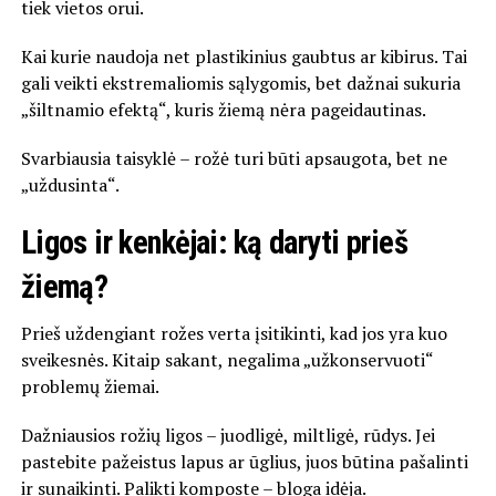
tiek vietos orui.
Kai kurie naudoja net plastikinius gaubtus ar kibirus. Tai
gali veikti ekstremaliomis sąlygomis, bet dažnai sukuria
„šiltnamio efektą“, kuris žiemą nėra pageidautinas.
Svarbiausia taisyklė – rožė turi būti apsaugota, bet ne
„uždusinta“.
Ligos ir kenkėjai: ką daryti prieš
žiemą?
Prieš uždengiant rožes verta įsitikinti, kad jos yra kuo
sveikesnės. Kitaip sakant, negalima „užkonservuoti“
problemų žiemai.
Dažniausios rožių ligos – juodligė, miltligė, rūdys. Jei
pastebite pažeistus lapus ar ūglius, juos būtina pašalinti
ir sunaikinti. Palikti komposte – bloga idėja.