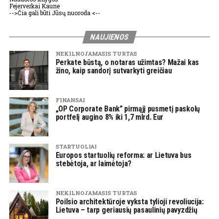
Fejerverkai Kaune
-->Čia gali būti Jūsų nuoroda <--
NAUJIENOS
NEKILNOJAMASIS TURTAS
Perkate būstą, o notaras užimtas? Mažai kas
žino, kaip sandorį sutvarkyti greičiau
FINANSAI
„OP Corporate Bank” pirmąjį pusmetį paskolų
portfelį augino 8% iki 1,7 mlrd. Eur
STARTUOLIAI
Europos startuolių reforma: ar Lietuva bus
stebėtoja, ar laimėtoja?
NEKILNOJAMASIS TURTAS
Poilsio architektūroje vyksta tylioji revoliucija:
Lietuva – tarp geriausių pasaulinių pavyzdžių