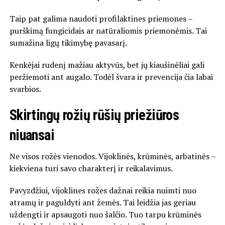
Taip pat galima naudoti profilaktines priemones –
purškimą fungicidais ar natūraliomis priemonėmis. Tai
sumažina ligų tikimybę pavasarį.
Kenkėjai rudenį mažiau aktyvūs, bet jų kiaušinėliai gali
peržiemoti ant augalo. Todėl švara ir prevencija čia labai
svarbios.
Skirtingų rožių rūšių priežiūros
niuansai
Ne visos rožės vienodos. Vijoklinės, krūminės, arbatinės –
kiekviena turi savo charakterį ir reikalavimus.
Pavyzdžiui, vijoklines rožes dažnai reikia nuimti nuo
atramų ir paguldyti ant žemės. Tai leidžia jas geriau
uždengti ir apsaugoti nuo šalčio. Tuo tarpu krūminės