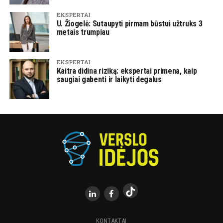
EKSPERTAI
U. Žiogelė: Sutaupyti pirmam būstui užtruks 3
metais trumpiau
EKSPERTAI
Kaitra didina riziką: ekspertai primena, kaip
saugiai gabenti ir laikyti degalus
KONTAKTAI