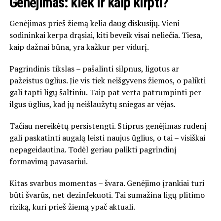
Genėjimas: kiek ir kaip kirpti?
Genėjimas prieš žiemą kelia daug diskusijų. Vieni
sodininkai kerpa drąsiai, kiti beveik visai neliečia. Tiesa,
kaip dažnai būna, yra kažkur per vidurį.
Pagrindinis tikslas – pašalinti silpnus, ligotus ar
pažeistus ūglius. Jie vis tiek neišgyvens žiemos, o palikti
gali tapti ligų šaltiniu. Taip pat verta patrumpinti per
ilgus ūglius, kad jų neišlaužytų sniegas ar vėjas.
Tačiau nereikėtų persistengti. Stiprus genėjimas rudenį
gali paskatinti augalą leisti naujus ūglius, o tai – visiškai
nepageidautina. Todėl geriau palikti pagrindinį
formavimą pavasariui.
Kitas svarbus momentas – švara. Genėjimo įrankiai turi
būti švarūs, net dezinfekuoti. Tai sumažina ligų plitimo
riziką, kuri prieš žiemą ypač aktuali.