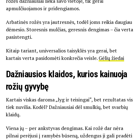
rožės dažniausiai lieka savo vietoje, tik gerai
apmulčiuojamos ir pridengiamos.
Arbatinės rožės yra jautresnės, todėl joms reikia daugiau
dėmesio. Storesnis mulčias, geresnis dengimas – čia verta
pasistengti.
Kitaip tariant, universalios taisyklės yra gerai, bet
kartais verta pasidomėti konkrečia veisle.
Gėlių žiedai
Dažniausios klaidos, kurios kainuoja
rožių gyvybę
Kartais viskas daroma „lyg ir teisingai“, bet rezultatas vis
tiek nuvilia. Kodėl? Dažniausiai dėl smulkių, bet svarbių
klaidų.
Viena jų – per ankstyvas dengimas. Kai rožė dar nėra
pilnai perėjusi į ramybės būseną, uždengus ji gali pradėti