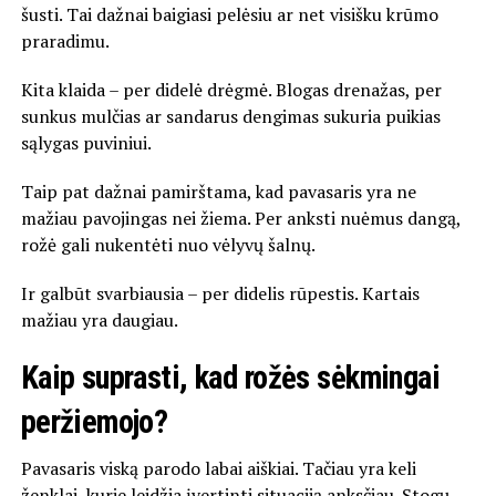
šusti. Tai dažnai baigiasi pelėsiu ar net visišku krūmo
praradimu.
Kita klaida – per didelė drėgmė. Blogas drenažas, per
sunkus mulčias ar sandarus dengimas sukuria puikias
sąlygas puviniui.
Taip pat dažnai pamirštama, kad pavasaris yra ne
mažiau pavojingas nei žiema. Per anksti nuėmus dangą,
rožė gali nukentėti nuo vėlyvų šalnų.
Ir galbūt svarbiausia – per didelis rūpestis. Kartais
mažiau yra daugiau.
Kaip suprasti, kad rožės sėkmingai
peržiemojo?
Pavasaris viską parodo labai aiškiai. Tačiau yra keli
ženklai, kurie leidžia įvertinti situaciją anksčiau.
Stogų