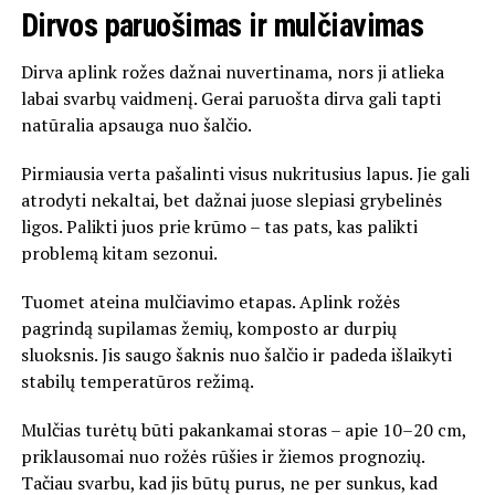
Dirvos paruošimas ir mulčiavimas
Dirva aplink rožes dažnai nuvertinama, nors ji atlieka
labai svarbų vaidmenį. Gerai paruošta dirva gali tapti
natūralia apsauga nuo šalčio.
Pirmiausia verta pašalinti visus nukritusius lapus. Jie gali
atrodyti nekaltai, bet dažnai juose slepiasi grybelinės
ligos. Palikti juos prie krūmo – tas pats, kas palikti
problemą kitam sezonui.
Tuomet ateina mulčiavimo etapas. Aplink rožės
pagrindą supilamas žemių, komposto ar durpių
sluoksnis. Jis saugo šaknis nuo šalčio ir padeda išlaikyti
stabilų temperatūros režimą.
Mulčias turėtų būti pakankamai storas – apie 10–20 cm,
priklausomai nuo rožės rūšies ir žiemos prognozių.
Tačiau svarbu, kad jis būtų purus, ne per sunkus, kad