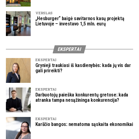
VERSLAS
„Hesburger“ baigė savitarnos kasų projektą
Lietuvoje – investavo 1,5 mln. eurų
EKSPERTAI
EKSPERTAI
Grynieji traukiasi iš kasdienybės: kada jų vis dar
gali prireikti?
EKSPERTAI
Darbuotojų paieška konkurentų gretose: kada
atranka tampa nesąžininga konkurencija?
EKSPERTAI
Karščio bangos: nematoma sąskaita ekonomikai