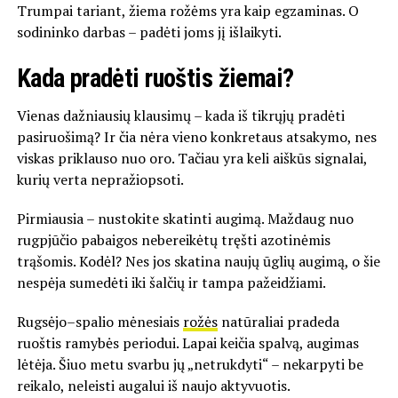
Trumpai tariant, žiema rožėms yra kaip egzaminas. O
sodininko darbas – padėti joms jį išlaikyti.
Kada pradėti ruoštis žiemai?
Vienas dažniausių klausimų – kada iš tikrųjų pradėti
pasiruošimą? Ir čia nėra vieno konkretaus atsakymo, nes
viskas priklauso nuo oro. Tačiau yra keli aiškūs signalai,
kurių verta nepražiopsoti.
Pirmiausia – nustokite skatinti augimą. Maždaug nuo
rugpjūčio pabaigos nebereikėtų tręšti azotinėmis
trąšomis. Kodėl? Nes jos skatina naujų ūglių augimą, o šie
nespėja sumedėti iki šalčių ir tampa pažeidžiami.
Rugsėjo–spalio mėnesiais
rožės
natūraliai pradeda
ruoštis ramybės periodui. Lapai keičia spalvą, augimas
lėtėja. Šiuo metu svarbu jų „netrukdyti“ – nekarpyti be
reikalo, neleisti augalui iš naujo aktyvuotis.