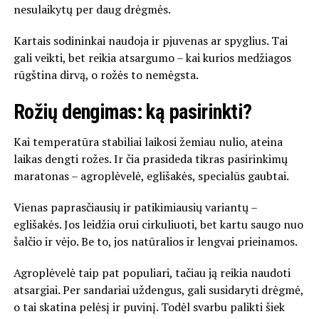
nesulaikytų per daug drėgmės.
Kartais sodininkai naudoja ir pjuvenas ar spyglius. Tai
gali veikti, bet reikia atsargumo – kai kurios medžiagos
rūgština dirvą, o rožės to nemėgsta.
Rožių dengimas: ką pasirinkti?
Kai temperatūra stabiliai laikosi žemiau nulio, ateina
laikas dengti rožes. Ir čia prasideda tikras pasirinkimų
maratonas – agroplėvelė, eglišakės, specialūs gaubtai.
Vienas paprasčiausių ir patikimiausių variantų –
eglišakės. Jos leidžia orui cirkuliuoti, bet kartu saugo nuo
šalčio ir vėjo. Be to, jos natūralios ir lengvai prieinamos.
Agroplėvelė taip pat populiari, tačiau ją reikia naudoti
atsargiai. Per sandariai uždengus, gali susidaryti drėgmė,
o tai skatina pelėsį ir puvinį. Todėl svarbu palikti šiek