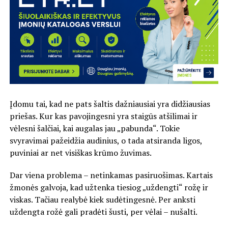
Įdomu tai, kad ne pats šaltis dažniausiai yra didžiausias
priešas. Kur kas pavojingesni yra staigūs atšilimai ir
vėlesni šalčiai, kai augalas jau „pabunda“. Tokie
svyravimai pažeidžia audinius, o tada atsiranda ligos,
puviniai ar net visiškas krūmo žuvimas.
Dar viena problema – netinkamas pasiruošimas. Kartais
žmonės galvoja, kad užtenka tiesiog „uždengti“ rožę ir
viskas. Tačiau realybė kiek sudėtingesnė. Per anksti
uždengta rožė gali pradėti šusti, per vėlai – nušalti.