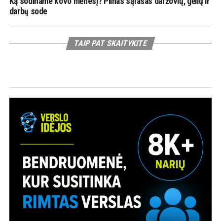
Ką sodiname kovo mėnesį? Pilnas sąrašas daržovių, gėlių ir
darbų sode
TAIP PAT SKAITYKITE