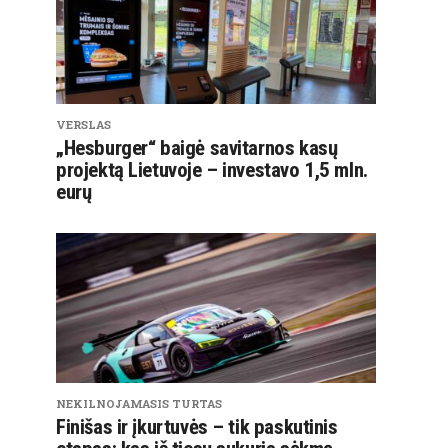
VERSLAS
„Hesburger“ baigė savitarnos kasų
projektą Lietuvoje – investavo 1,5 mln.
eurų
NEKILNOJAMASIS TURTAS
Finišas ir įkurtuvės – tik paskutinis