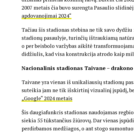
2007 metais čia buvo surengta Pasaulio slidin
apdovanojimai 2024“
Tačiau šis stadionas stebina ne tik savo dydžiu
stadionų pasaulyje, turinčių ištraukiamą natūr
o per beisbolo varžybas aikštė transformuojama 
didžiulis, kad visa konstrukcija atrodo kaip mil
Nacionalinis stadionas Taivane – drakono
Taivane yra vienas iš unikaliausių stadionų pas
suteikia jam ne tik išskirtinį vizualinį įspūdį, 
„Google“ 2024 metais
Šis daugiafunkcis stadionas naudojamas regbio, 
siekia 55 tūkstančius žiūrovų. Dar vienas įspū
perdirbamos medžiagos, o ant stogo sumontuoti