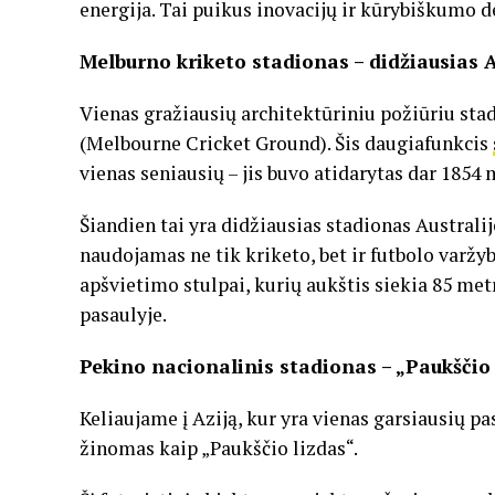
energija. Tai puikus inovacijų ir kūrybiškumo d
Melburno kriketo stadionas – didžiausias A
Vienas gražiausių architektūriniu požiūriu sta
(Melbourne Cricket Ground). Šis daugiafunkcis
vienas seniausių – jis buvo atidarytas dar 1854
Šiandien tai yra didžiausias stadionas Australijo
naudojamas ne tik kriketo, bet ir futbolo varžy
apšvietimo stulpai, kurių aukštis siekia 85 metr
pasaulyje.
Pekino nacionalinis stadionas – „Paukščio
Keliaujame į Aziją, kur yra vienas garsiausių p
žinomas kaip „Paukščio lizdas“.