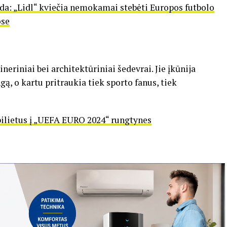
da: „Lidl“ kviečia nemokamai stebėti Europos futbolo
ose
žineriniai bei architektūriniai šedevrai. Jie įkūnija
ą, o kartu pritraukia tiek sporto fanus, tiek
 bilietus į „UEFA EURO 2024“ rungtynes