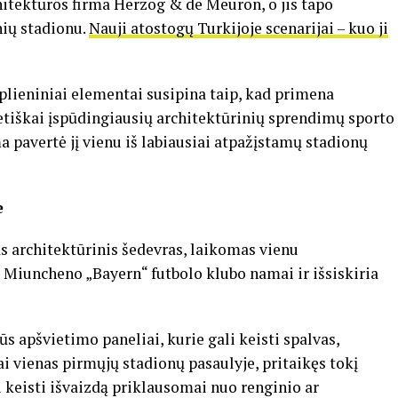
chitektūros firma Herzog & de Meuron, o jis tapo
ių stadionu.
Nauji atostogų Turkijoje scenarijai – kuo ji
o plieniniai elementai susipina taip, kad primena
tetiškai įspūdingiausių architektūrinių sprendimų sporto
rma pavertė jį vienu iš labiausiai atpažįstamų stadionų
e
as architektūrinis šedevras, laikomas vienu
a Miuncheno „Bayern“ futbolo klubo namai ir išsiskiria
s apšvietimo paneliai, kurie gali keisti spalvas,
i vienas pirmųjų stadionų pasaulyje, pritaikęs tokį
 keisti išvaizdą priklausomai nuo renginio ar