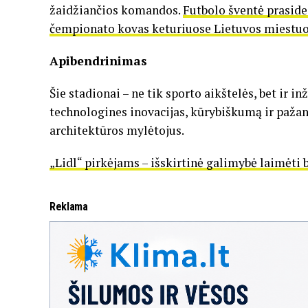
žaidžiančios komandos.
Futbolo šventė praside
čempionato kovas keturiuose Lietuvos miestu
Apibendrinimas
Šie stadionai – ne tik sporto aikštelės, bet ir in
technologines inovacijas, kūrybiškumą ir pažang
architektūros mylėtojus.
„Lidl“ pirkėjams – išskirtinė galimybė laimėti
Reklama