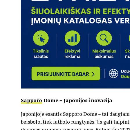
Sapporo
Dome – Japonijos inovacija
Japonijoje esantis Sapporo Dome – tai daugiafun
beisbolo, tiek futbolo rungtynės. Jis gali talpint
dizainas primena kosminį laivą. Būtent čia 200