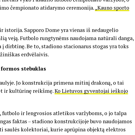
ėjimo čempionato atidarymo ceremonija.
„Kauno sporto
 ir istorija. Sapporo Dome yra vienas iš nedaugelio
alią veją. Futbolo rungtynėms naudojama natūrali danga,
į dirbtinę. Be to, stadiono stacionarus stogas yra toks
žiniškas erdvėlaivis.
 formos stebuklas
aulyje. Jo konstrukcija primena mitinį drakoną, o tai
bet ir kultūrinę reikšmę.
Ko Lietuvos gyventojai ieškojo
futbolo ir lengvosios atletikos varžyboms, o jo talpa
dingas faktas – stadiono konstrukcijoje buvo naudojamos
 saulės kolektoriai, kurie aprūpina objektą elektros