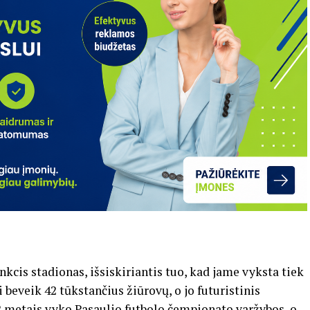
kcis stadionas, išsiskiriantis tuo, kad jame vyksta tiek
i beveik 42 tūkstančius žiūrovų, o jo futuristinis
2 metais vyko Pasaulio futbolo čempionato varžybos, o