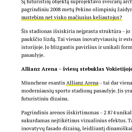
Šį futuristinį objektą suprojektavo šveicarų ar
pagrindiniu 2008 metų Pekino olimpinių žaidyn
nustebins net visko mačiusius keliautojus?
Šis stadionas išsiskiria neįprasta struktūra – j
paukščio lizdą. Tai vienas inovatyviausių ir es
istorijoje. Jo blizgantis paviršius ir unikali fo
pasaulyje.
Allianz Arena – šviesų stebuklas Vokietijoj
Miunchene esantis
Allianz Arena
– tai dar vien
moderniausių sporto stadionų pasaulyje. Jis yr
futuristiniu dizainu.
Pagrindinis arenos išskirtinumas – 2 874 unikalū
sukurdamas neįtikėtinus vizualinius efektus. Ta
inovatyvų fasado dizainą, leidžiantį dinamiškai