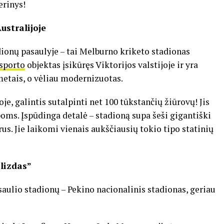
erinys!
ustralijoje
dionų pasaulyje – tai Melburno kriketo stadionas
sporto
objektas įsikūręs Viktorijos valstijoje ir yra
 metais, o vėliau modernizuotas.
je, galintis sutalpinti net 100 tūkstančių žiūrovų! Jis
boms. Įspūdinga detalė – stadioną supa šeši gigantiški
us. Jie laikomi vienais aukščiausių tokio tipo statinių
 lizdas”
asaulio stadionų – Pekino nacionalinis stadionas, geriau