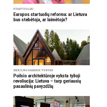
STARTUOLIAI
Europos startuolių reforma: ar Lietuva
bus stebėtoja, ar laimėtoja?
NEKILNOJAMASIS TURTAS
Poilsio architektūroje vyksta tylioji
revoliucija: Lietuva – tarp geriausių
pasaulinių pavyzdžių