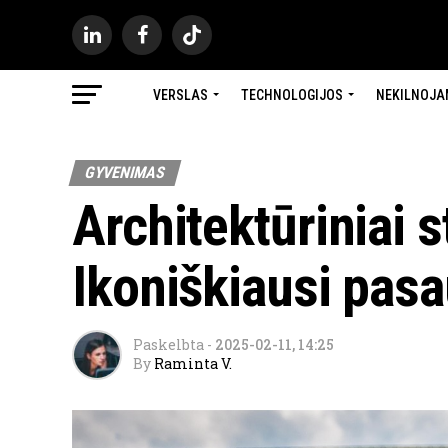
VERSLAS
TECHNOLOGIJOS
NEKILNOJA
GYVENIMAS
Architektūriniai s
Ikoniškiausi pasa
Paskelbta
-
2025-02-11, 14:25
By
Raminta V.