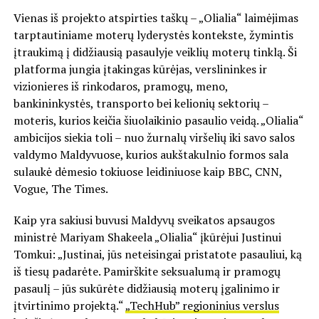
Vienas iš projekto atspirties taškų – „Olialia“ laimėjimas
tarptautiniame moterų lyderystės kontekste, žymintis
įtraukimą į didžiausią pasaulyje veiklių moterų tinklą. Ši
platforma jungia įtakingas kūrėjas, verslininkes ir
vizionieres iš rinkodaros, pramogų, meno,
bankininkystės, transporto bei kelionių sektorių –
moteris, kurios keičia šiuolaikinio pasaulio veidą. „Olialia“
ambicijos siekia toli – nuo žurnalų viršelių iki savo salos
valdymo Maldyvuose, kurios aukštakulnio formos sala
sulaukė dėmesio tokiuose leidiniuose kaip BBC, CNN,
Vogue, The Times.
Kaip yra sakiusi buvusi Maldyvų sveikatos apsaugos
ministrė Mariyam Shakeela „Olialia“ įkūrėjui Justinui
Tomkui: „Justinai, jūs neteisingai pristatote pasauliui, ką
iš tiesų padarėte. Pamirškite seksualumą ir pramogų
pasaulį – jūs sukūrėte didžiausią moterų įgalinimo ir
įtvirtinimo projektą.“
„TechHub” regioninius verslus