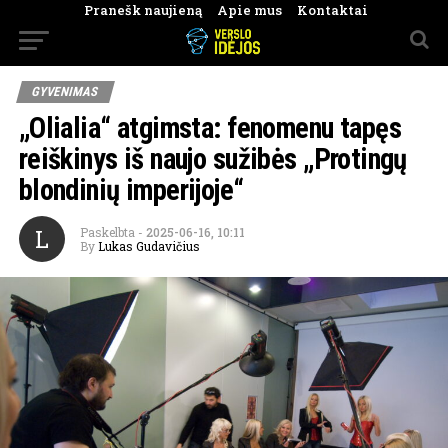
Pranešk naujieną
Apie mus
Kontaktai
GYVENIMAS
„Olialia“ atgimsta: fenomenu tapęs
reiškinys iš naujo sužibės „Protingų
blondinių imperijoje“
L
Paskelbta
-
2025-06-16, 10:11
By
Lukas Gudavičius