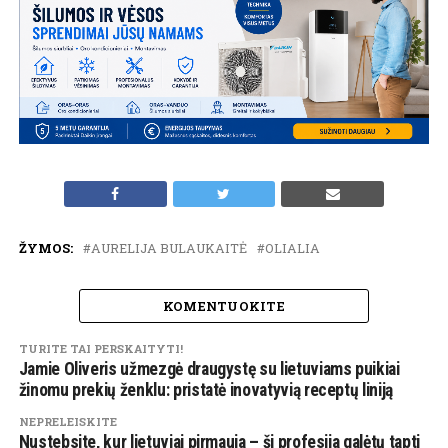
ŽYMOS:
AURELIJA BULAUKAITĖ
OLIALIA
KOMENTUOKITE
TURITE TAI PERSKAITYTI!
Jamie Oliveris užmezgė draugystę su lietuviams puikiai
žinomu prekių ženklu: pristatė inovatyvią receptų liniją
NEPRELEISKITE
Nustebsite, kur lietuviai pirmauja – ši profesija galėtų tapti