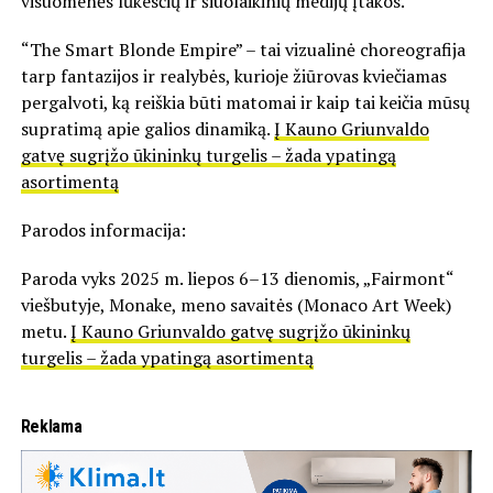
visuomenės lūkesčių ir šiuolaikinių medijų įtakos.
“The Smart Blonde Empire” – tai vizualinė choreografija
tarp fantazijos ir realybės, kurioje žiūrovas kviečiamas
pergalvoti, ką reiškia būti matomai ir kaip tai keičia mūsų
supratimą apie galios dinamiką.
Į Kauno Griunvaldo
gatvę sugrįžo ūkininkų turgelis – žada ypatingą
asortimentą
Parodos informacija:
Paroda vyks 2025 m. liepos 6–13 dienomis, „Fairmont“
viešbutyje, Monake, meno savaitės (Monaco Art Week)
metu.
Į Kauno Griunvaldo gatvę sugrįžo ūkininkų
turgelis – žada ypatingą asortimentą
Reklama