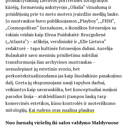
produktyviausių Lietuvos portretinės fotografijos
kūrėjų, formavusių ankstyvojo „Olialia“ vizualumą ir
prisidėjusių prie to meto moters įvaizdžio medijų lauke.
Jo nuotraukos buvo publikuojamos „Playboy“, „FHM“,
„Cosmopolitan“ žurnaluose, o ikoniškos fotosesijos su
tokiais veidais kaip Elena Puidokaitė-Bruzgulienė
(„Atlanta“) – atlikėja, verslininkė ir „Elle Lietuva“
redaktorė – tapo kultinės fotosesijos dalimi. Aurelija
Bulaukaitė savo meniniu prisilietimu subtiliai
transformuoja šias archyvines nuotraukas –
nenuslepiant jų estetinio svorio, bet
perkontekstualizuodama jas kaip šiuolaikinio pasakojimo
dalį. Greta jų eksponuojami nauji tapybos darbai,
veikiantys kaip savarankiška, bet konceptualiai susijusi
parodos linija – atskleidžianti įtampos lauką tarp
komercinės estetikos, kūno kontrolės ir moteriškumo
mitologijų.
Kai rudens oras nualina plaukus
Nuo žurnalų viršelių iki salos valdymo Maldyvuose