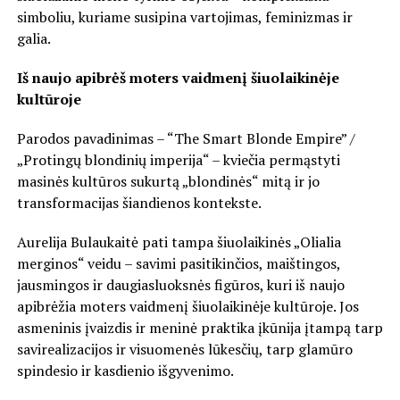
simboliu, kuriame susipina vartojimas, feminizmas ir
galia.
Iš naujo apibrėš moters vaidmenį šiuolaikinėje
kultūroje
Parodos pavadinimas – “The Smart Blonde Empire” /
„Protingų blondinių imperija“ – kviečia permąstyti
masinės kultūros sukurtą „blondinės“ mitą ir jo
transformacijas šiandienos kontekste.
Aurelija Bulaukaitė pati tampa šiuolaikinės „Olialia
merginos“ veidu – savimi pasitikinčios, maištingos,
jausmingos ir daugiasluoksnės figūros, kuri iš naujo
apibrėžia moters vaidmenį šiuolaikinėje kultūroje. Jos
asmeninis įvaizdis ir meninė praktika įkūnija įtampą tarp
savirealizacijos ir visuomenės lūkesčių, tarp glamūro
spindesio ir kasdienio išgyvenimo.