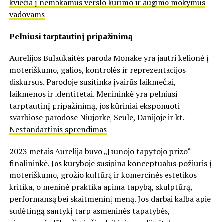
kviečia į nemokamus verslo kūrimo ir augimo mokymus
vadovams
Pelniusi tarptautinį pripažinimą
Aurelijos Bulaukaitės paroda Monake yra jautri kelionė į
moteriškumo, galios, kontrolės ir reprezentacijos
diskursus. Parodoje susitinka įvairūs laikmečiai,
laikmenos ir identitetai. Menininkė yra pelniusi
tarptautinį pripažinimą, jos kūriniai eksponuoti
svarbiose parodose Niujorke, Seule, Danijoje ir kt.
Nestandartinis sprendimas
2023 metais Aurelija buvo „Jaunojo tapytojo prizo“
finalininkė. Jos kūryboje susipina konceptualus požiūris į
moteriškumo, grožio kultūrą ir komercinės estetikos
kritika, o meninė praktika apima tapybą, skulptūrą,
performansą bei skaitmeninį meną. Jos darbai kalba apie
sudėtingą santykį tarp asmeninės tapatybės,