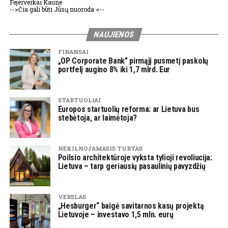
Fejerverkai Kaune
-->Čia gali būti Jūsų nuoroda <--
NAUJIENOS
FINANSAI
„OP Corporate Bank” pirmąjį pusmetį paskolų
portfelį augino 8% iki 1,7 mlrd. Eur
STARTUOLIAI
Europos startuolių reforma: ar Lietuva bus
stebėtoja, ar laimėtoja?
NEKILNOJAMASIS TURTAS
Poilsio architektūroje vyksta tylioji revoliucija:
Lietuva – tarp geriausių pasaulinių pavyzdžių
VERSLAS
„Hesburger“ baigė savitarnos kasų projektą
Lietuvoje – investavo 1,5 mln. eurų