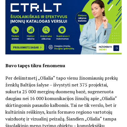
Buvo tapęs tikru fenomenu
Per dešimtmetį „Olialia“ tapo vienu žinomiausių prekių
ženklų Baltijos šalyse – išvystyti net 375 projektai,
sukurta 25 000 merginų duomenų bazė, sugeneruota
daugiau nei 16 000 komunikacijos žinučių apie „Olialia“
skirtingomis pasaulio kalbomis. Tai ne tik verslo, bet ir
kultūrinis reiškinys, kuris formavo regiono vartotojų
vaizduotę ir vizualinį peizažą. Šiandien „Olialia“ tampa
šiuolaikinio meno tyrimo objektu – kompleksišku