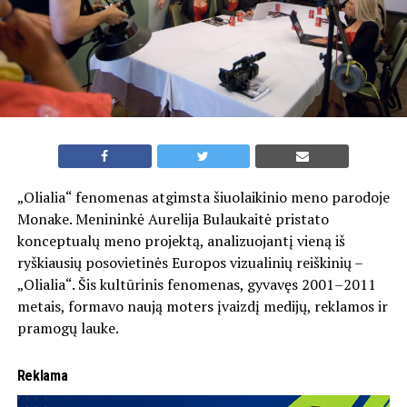
„Olialia“ fenomenas atgimsta šiuolaikinio meno parodoje
Monake. Menininkė Aurelija Bulaukaitė pristato
konceptualų meno projektą, analizuojantį vieną iš
ryškiausių posovietinės Europos vizualinių reiškinių –
„Olialia“. Šis kultūrinis fenomenas, gyvavęs 2001–2011
metais, formavo naują moters įvaizdį medijų, reklamos ir
pramogų lauke.
Reklama