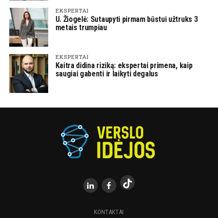
EKSPERTAI
U. Žiogelė: Sutaupyti pirmam būstui užtruks 3
metais trumpiau
EKSPERTAI
Kaitra didina riziką: ekspertai primena, kaip
saugiai gabenti ir laikyti degalus
KONTAKTAI