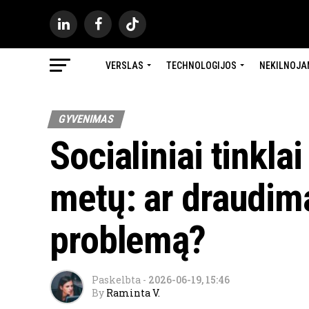
VERSLAS
TECHNOLOGIJOS
NEKILNOJA
GYVENIMAS
Socialiniai tinkla
metų: ar draudima
problemą?
Paskelbta
-
2026-06-19, 15:46
By
Raminta V.