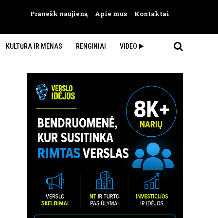
Pranešk naujieną
Apie mus
Kontaktai
KULTŪRA IR MENAS
RENGINIAI
VIDEO ▶️