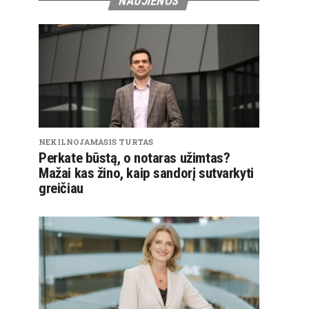
NAUJIENOS
NEKILNOJAMASIS TURTAS
Perkate būstą, o notaras užimtas?
Mažai kas žino, kaip sandorį sutvarkyti
greičiau