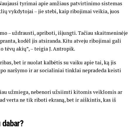
 Naujausi tyrimai apie amžiaus patvirtinimo sistemas
ių vykdytojai – jie stebi, kaip ribojimai veikia, juos
mo – uždrausti, apriboti, išjungti. Tačiau skaitmeninėje
ranta, kodėl jis atsiranda. Kitu atveju ribojimai gali
 tėvų akių”, – teigia J. Antropik.
ibas, bet ir nuolat kalbėtis su vaiku apie tai, ką jis
 po naršymo ir ar socialiniai tinklai nepradeda keisti
kiau užmiega, nebenori užsiimti kitomis veiklomis ar
d verta ne tik riboti ekraną, bet ir aiškintis, kas iš
u dabar?