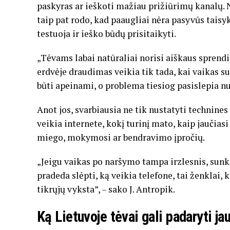
paskyras ar ieškoti mažiau prižiūrimų kanalų.
taip pat rodo, kad paaugliai nėra pasyvūs taisykl
testuoja ir ieško būdų prisitaikyti.
„Tėvams labai natūraliai norisi aiškaus sprendi
erdvėje draudimas veikia tik tada, kai vaikas sup
būti apeinami, o problema tiesiog pasislepia nuo
Anot jos, svarbiausia ne tik nustatyti technines r
veikia internete, kokį turinį mato, kaip jaučiasi
miego, mokymosi ar bendravimo įpročių.
„Jeigu vaikas po naršymo tampa irzlesnis, sun
pradeda slėpti, ką veikia telefone, tai ženklai, ka
tikrųjų vyksta”, – sako J. Antropik.
Ką Lietuvoje tėvai gali padaryti ja