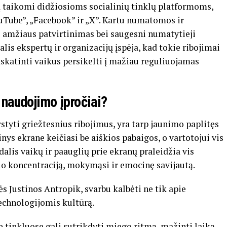
ų taikomi didžiosioms socialinių tinklų platformoms,
ouTube”, „Facebook” ir „X”. Kartu numatomos ir
 amžiaus patvirtinimas bei saugesni numatytieji
is ekspertų ir organizacijų įspėja, kad tokie ribojimai
skatinti vaikus persikelti į mažiau reguliuojamas
ų naudojimo įpročiai?
styti griežtesnius ribojimus, yra tarp jaunimo paplitęs
nys ekrane keičiasi be aiškios pabaigos, o vartotojui vis
dalis vaikų ir paauglių prie ekranų praleidžia vis
sio koncentraciją, mokymąsi ir emocinę savijautą.
 Justinos Antropik, svarbu kalbėti ne tik apie
echnologijomis kultūrą.
e tinkluose gali sutrikdyti miego ritmą, mažinti laiką,