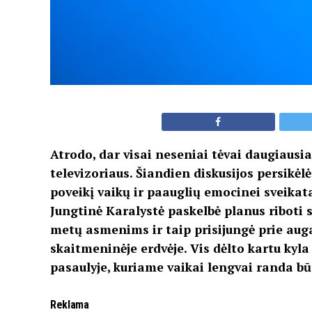
Atrodo, dar visai neseniai tėvai daugiausia
televizoriaus. Šiandien diskusijos persikėlė
poveikį vaikų ir paauglių emocinei sveikat
Jungtinė Karalystė paskelbė planus riboti 
metų asmenims ir taip prisijungė prie auga
skaitmeninėje erdvėje. Vis dėlto kartu kyl
pasaulyje, kuriame vaikai lengvai randa bū
Reklama