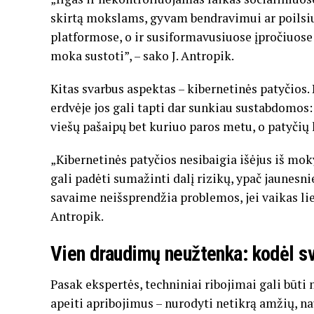
skirtą mokslams, gyvam bendravimui ar poilsiui
platformose, o ir susiformavusiuose įpročiuose 
moka sustoti”, – sako J. Antropik.
Kitas svarbus aspektas – kibernetinės patyčios.
erdvėje jos gali tapti dar sunkiau sustabdomos
viešų pašaipų bet kuriuo paros metu, o patyčių k
„Kibernetinės patyčios nesibaigia išėjus iš moky
gali padėti sumažinti dalį rizikų, ypač jaunes
savaime neišsprendžia problemos, jei vaikas lieka
Antropik.
Vien draudimų neužtenka: kodėl sv
Pasak ekspertės, techniniai ribojimai gali būti n
apeiti apribojimus – nurodyti netikrą amžių, n