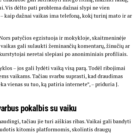
. Vis dėlto pati problema dažnai slypi ne vien
– kaip dažnai vaikas ima telefoną, kokį turinį mato ir ar
 Nors patyčios egzistuoja ir mokykloje, skaitmeninėje
: vaikas gali sulaukti žeminančių komentarų, žinučių ar
urstytojai neretai slepiasi po anoniminiais profiliais.
klos – jos gali lydėti vaiką visą parą. Todėl ribojimai
niems vaikams. Tačiau svarbu suprasti, kad draudimas
 vienas su tuo, ką patiria internete”, – priduria J.
arbus pokalbis su vaiku
audingi, tačiau jie turi aiškias ribas. Vaikai gali bandyti
audotis kitomis platformomis, skolintis draugų