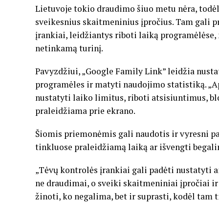
Lietuvoje tokio draudimo šiuo metu nėra, todė
sveikesnius skaitmeninius įpročius. Tam gali p
įrankiai, leidžiantys riboti laiką programėlėse
netinkamą turinį.
Pavyzdžiui, „Google Family Link” leidžia nusta
programėles ir matyti naudojimo statistiką. „A
nustatyti laiko limitus, riboti atsisiuntimus, bl
praleidžiama prie ekrano.
Šiomis priemonėmis gali naudotis ir vyresni pa
tinkluose praleidžiamą laiką ar išvengti begali
„Tėvų kontrolės įrankiai gali padėti nustatyti a
ne draudimai, o sveiki skaitmeniniai įpročiai ir
žinoti, ko negalima, bet ir suprasti, kodėl tam ti