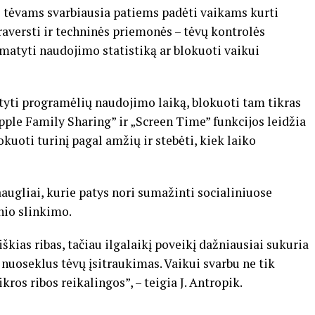
l tėvams svarbiausia patiems padėti vaikams kurti
raversti ir techninės priemonės – tėvų kontrolės
, matyti naudojimo statistiką ar blokuoti vaikui
tyti programėlių naudojimo laiką, blokuoti tam tikras
pple Family Sharing” ir „Screen Time” funkcijos leidžia
okuoti turinį pagal amžių ir stebėti, kiek laiko
augliai, kurie patys nori sumažinti socialiniuose
nio slinkimo.
iškias ribas, tačiau ilgalaikį poveikį dažniausiai sukuria
 nuoseklus tėvų įsitraukimas. Vaikui svarbu ne tik
kros ribos reikalingos”, – teigia J. Antropik.