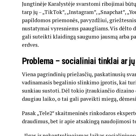
Jungtinėje Karalystėje svarstomi ribojimai būt
tarp jų – „TikTok”, „Instagram”, „Snapchat”, „Y
papildomos priemonės, pavyzdžiui, griežtesnis
nustatymai vyresniems paaugliams. Vis dėlto dal
gali suteikti klaidingą saugumo jausmą arba pa
erdves.
Problema – socialiniai tinklai ar j
Viena pagrindinių priežasčių, paskatinusių svar
vadinamasis begalinio slinkimo įprotis, kai turi
sunkiau sustoti. Dėl tokio įtraukiančio dizaino 
daugiau laiko, o tai gali paveikti miegą, dėme
Pasak „Tele2″ skaitmeninės rinkodaros ekspertės
draudimus, bet ir apie atsakingą naudojimosi t
„Ilgas ir nekontroliuojamas laikas socialiniuos