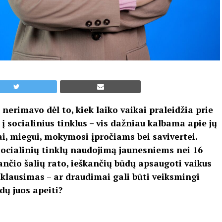
 nerimavo dėl to, kiek laiko vaikai praleidžia prie
 į socialinius tinklus – vis dažniau kalbama apie jų
ai, miegui, mokymosi įpročiams bei savivertei.
socialinių tinklų naudojimą jaunesniems nei 16
nčio šalių rato, ieškančių būdų apsaugoti vaikus
a klausimas – ar draudimai gali būti veiksmingi
dų juos apeiti?