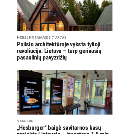
NEKILNOJAMASIS TURTAS
Poilsio architektūroje vyksta tylioji
revoliucija: Lietuva – tarp geriausių
pasaulinių pavyzdžių
VERSLAS
„Hesburger“ baigė savitarnos kasų