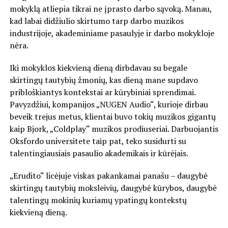
mokyklą atliepia tikrai ne įprasto darbo sąvoką. Manau,
kad labai didžiulio skirtumo tarp darbo muzikos
industrijoje, akademiniame pasaulyje ir darbo mokykloje
nėra.
Iki mokyklos kiekvieną dieną dirbdavau su begale
skirtingų tautybių žmonių, kas dieną mane supdavo
pribloškiantys kontekstai ar kūrybiniai sprendimai.
Pavyzdžiui, kompanijos „NUGEN Audio“, kurioje dirbau
beveik trejus metus, klientai buvo tokių muzikos gigantų
kaip Bjork, „Coldplay“ muzikos prodiuseriai. Darbuojantis
Oksfordo universitete taip pat, teko susidurti su
talentingiausiais pasaulio akademikais ir kūrėjais.
„Erudito“ licėjuje viskas pakankamai panašu – daugybė
skirtingų tautybių moksleivių, daugybė kūrybos, daugybė
talentingų mokinių kuriamų ypatingų kontekstų
kiekvieną dieną.