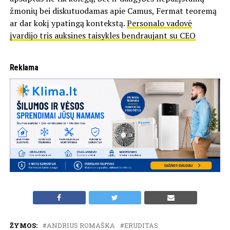
žmonių bei diskutuodamas apie Camus, Fermat teoremą
ar dar kokį ypatingą kontekstą.
Personalo vadovė
įvardijo tris auksines taisykles bendraujant su CEO
Reklama
ŽYMOS:
ANDRIUS ROMAŠKA
ERUDITAS