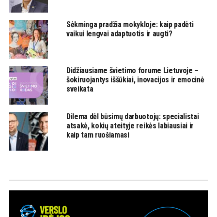
Sėkminga pradžia mokykloje: kaip padėti
vaikui lengvai adaptuotis ir augti?
Didžiausiame švietimo forume Lietuvoje –
šokiruojantys iššūkiai, inovacijos ir emocinė
sveikata
Dilema dėl būsimų darbuotojų: specialistai
atsakė, kokių ateityje reikės labiausiai ir
kaip tam ruošiamasi