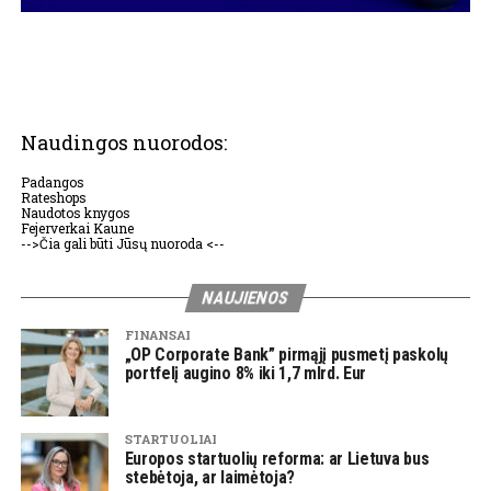
Naudingos nuorodos:
Padangos
Rateshops
Naudotos knygos
Fejerverkai Kaune
-->Čia gali būti Jūsų nuoroda <--
NAUJIENOS
FINANSAI
„OP Corporate Bank” pirmąjį pusmetį paskolų
portfelį augino 8% iki 1,7 mlrd. Eur
STARTUOLIAI
Europos startuolių reforma: ar Lietuva bus
stebėtoja, ar laimėtoja?