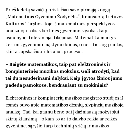
Prieš keletą savaičių pristačiau savo pirmąją knygą –
„Matematinis Gyvenimo Žodynėlis“, finansuotą Lietuvos
Kultūros Tarybos. Joje iš matematinės perspektyvos
analizuoju tokias kertines gyvenimo sąvokas kaip
asmenybė, tolerancija, tikėjimas. Matematika man yra
kertinis gyvenimo mąstymo būdas, o ne – tiesiog įrankis,
skirtas apskaičiuoti lokalius procesus.
– Baigėte matematikos, taip pat elektroninės ir
kompiuterinės muzikos mokslus. Gali atrodyti, kad
tai du nesuderinami dalykai. Kaip įgytos žinios jums
padeda pamokose, bendraujant su mokiniais?
Elektroninės ir kompiuterių muzikos magistro studijos iš
esmės buvo apie matematikos dėsnių, slypinčių muzikoje,
analizę. Tad, kai gaunu bene patį dažniausią mokytojui
skirtą klausimą – o kam to ar to dalyko reikia ar reikės
gyvenime, sąryšio tarp techninių sričių ir muzikos