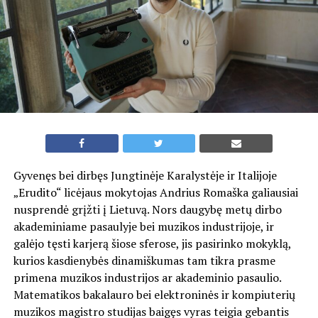
Gyvenęs bei dirbęs Jungtinėje Karalystėje ir Italijoje
„Erudito“ licėjaus mokytojas Andrius Romaška galiausiai
nusprendė grįžti į Lietuvą. Nors daugybę metų dirbo
akademiniame pasaulyje bei muzikos industrijoje, ir
galėjo tęsti karjerą šiose sferose, jis pasirinko mokyklą,
kurios kasdienybės dinamiškumas tam tikra prasme
primena muzikos industrijos ar akademinio pasaulio.
Matematikos bakalauro bei elektroninės ir kompiuterių
muzikos magistro studijas baigęs vyras teigia gebantis