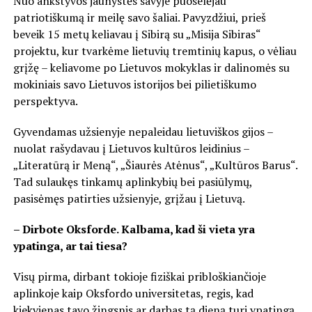
Nuo ankstyvos jaunystės savyje puoselėjau
patriotiškumą ir meilę savo šaliai. Pavyzdžiui, prieš
beveik 15 metų keliavau į Sibirą su „Misija Sibiras“
projektu, kur tvarkėme lietuvių tremtinių kapus, o vėliau
grįžę – keliavome po Lietuvos mokyklas ir dalinomės su
mokiniais savo Lietuvos istorijos bei pilietiškumo
perspektyva.
Gyvendamas užsienyje nepaleidau lietuviškos gijos –
nuolat rašydavau į Lietuvos kultūros leidinius –
„Literatūrą ir Meną“, „Šiaurės Atėnus“, „Kultūros Barus“.
Tad sulaukęs tinkamų aplinkybių bei pasiūlymų,
pasisėmęs patirties užsienyje, grįžau į Lietuvą.
– Dirbote Oksforde. Kalbama, kad ši vieta yra
ypatinga, ar tai tiesa?
Visų pirma, dirbant tokioje fiziškai pribloškiančioje
aplinkoje kaip Oksfordo universitetas, regis, kad
kiekvienas tavo žingsnis ar darbas tą dieną turi ypatingą