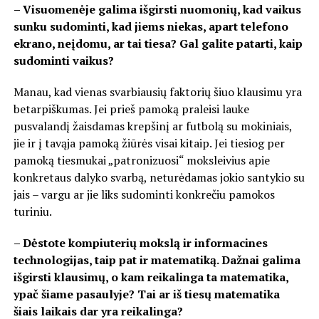
– Visuomenėje galima išgirsti nuomonių, kad vaikus
sunku sudominti, kad jiems niekas, apart telefono
ekrano, neįdomu, ar tai tiesa? Gal galite patarti, kaip
sudominti vaikus?
Manau, kad vienas svarbiausių faktorių šiuo klausimu yra
betarpiškumas. Jei prieš pamoką praleisi lauke
pusvalandį žaisdamas krepšinį ar futbolą su mokiniais,
jie ir į tavąja pamoką žiūrės visai kitaip. Jei tiesiog per
pamoką tiesmukai „patronizuosi“ moksleivius apie
konkretaus dalyko svarbą, neturėdamas jokio santykio su
jais – vargu ar jie liks sudominti konkrečiu pamokos
turiniu.
– Dėstote kompiuterių mokslą ir informacines
technologijas, taip pat ir matematiką. Dažnai galima
išgirsti klausimų, o kam reikalinga ta matematika,
ypač šiame pasaulyje? Tai ar iš tiesų matematika
šiais laikais dar yra reikalinga?