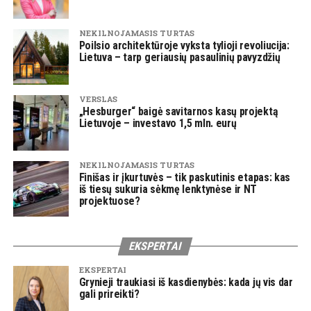
NEKILNOJAMASIS TURTAS
Poilsio architektūroje vyksta tylioji revoliucija:
Lietuva – tarp geriausių pasaulinių pavyzdžių
VERSLAS
„Hesburger“ baigė savitarnos kasų projektą
Lietuvoje – investavo 1,5 mln. eurų
NEKILNOJAMASIS TURTAS
Finišas ir įkurtuvės – tik paskutinis etapas: kas
iš tiesų sukuria sėkmę lenktynėse ir NT
projektuose?
EKSPERTAI
EKSPERTAI
Grynieji traukiasi iš kasdienybės: kada jų vis dar
gali prireikti?