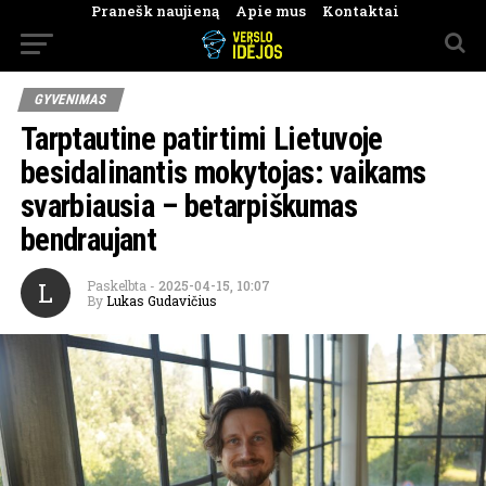
Pranešk naujieną
Apie mus
Kontaktai
GYVENIMAS
Tarptautine patirtimi Lietuvoje
besidalinantis mokytojas: vaikams
svarbiausia – betarpiškumas
bendraujant
L
Paskelbta
-
2025-04-15, 10:07
By
Lukas Gudavičius