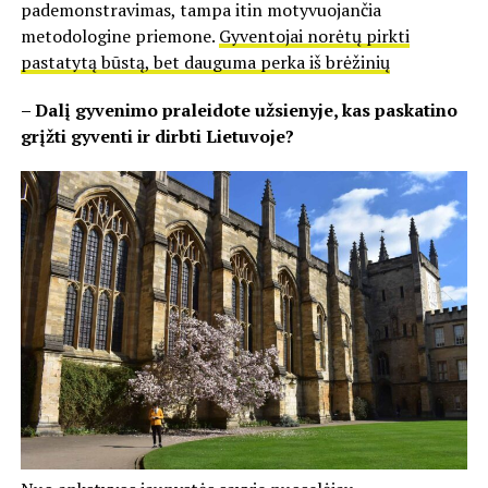
pademonstravimas, tampa itin motyvuojančia
metodologine priemone.
Gyventojai norėtų pirkti
pastatytą būstą, bet dauguma perka iš brėžinių
– Dalį gyvenimo praleidote užsienyje, kas paskatino
grįžti gyventi ir dirbti Lietuvoje?