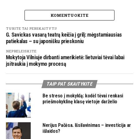
KOMENTUOKITE
TURITE TAI PERSKAITYTI!
G. Savickas vasarą teatrą keičia į grilį: mėgstamiausias
patiekalas – su japonišku prieskoniu
NEPRELEISKITE
Mokytoja Vilniuje dirbanti amerikietė: lietuviai tėvai labai
įsitraukia į mokymo procesą
TAIP PAT SKAITYKITE
Be streso į mokyklą: kodėl tėvai renkasi
priešmokyklinę klasę vietoje darželio
Nerijus Pačėsa. Išsilavinimas – investicija ar
išlaidos?