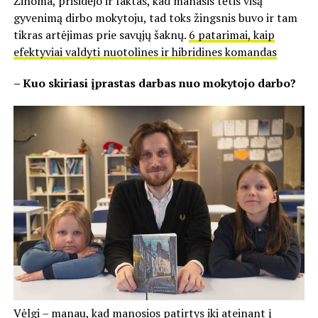
Žinoma, prisidėjo ir faktas, kad manasis tėtis visą
gyvenimą dirbo mokytoju, tad toks žingsnis buvo ir tam
tikras artėjimas prie savųjų šaknų.
6 patarimai, kaip
efektyviai valdyti nuotolines ir hibridines komandas
– Kuo skiriasi įprastas darbas nuo mokytojo darbo?
Vėlgi – manau, kad manosios patirtys iki ateinant į