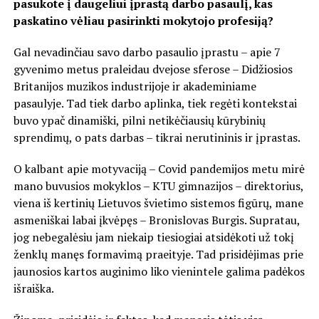
pasukote į daugeliui įprastą darbo pasaulį, kas
paskatino vėliau pasirinkti mokytojo profesiją?
Gal nevadinčiau savo darbo pasaulio įprastu – apie 7
gyvenimo metus praleidau dvejose sferose – Didžiosios
Britanijos muzikos industrijoje ir akademiniame
pasaulyje. Tad tiek darbo aplinka, tiek regėti kontekstai
buvo ypač dinamiški, pilni netikėčiausių kūrybinių
sprendimų, o pats darbas – tikrai nerutininis ir įprastas.
O kalbant apie motyvaciją – Covid pandemijos metu mirė
mano buvusios mokyklos – KTU gimnazijos – direktorius,
viena iš kertinių Lietuvos švietimo sistemos figūrų, mane
asmeniškai labai įkvėpęs – Bronislovas Burgis. Supratau,
jog nebegalėsiu jam niekaip tiesiogiai atsidėkoti už tokį
ženklų manęs formavimą praeityje. Tad prisidėjimas prie
jaunosios kartos auginimo liko vienintele galima padėkos
išraiška.