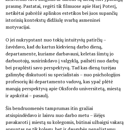
prasmę. Pastatai, regėti tik filmuose apie Harį Poterį,
netikėtai pabrėžė aplinkos estetikos bei juos supančių
istorinių kontekstų didžiulę svarbą asmeninei
motyvacijai.
O jei nukrypstant nuo tokių intuityvių patirčių –
žavėdavo, kad du kartus kiekvieną darbo dieną,
departamente, kuriame darbavausi, keletas šimtų jo
darbuotojų, susirinkdavo į valgyklą, pailsėti nuo darbų
bei praplėsti savo perspektyvą. Tad kas dieną turėjau
galimybę diskutuoti su specialistais – nuo psichologijos
profesorių iki departamento vadovų, kas ypač plėtė
manąją perspektyvą apie Oksfordo universitetą, miestą
ir apskritai – pasaulį.
Šis bendruomenės tamprumas itin gražiai
atsispindėdavo ir laisvu nuo darbo metu – išėjęs
pavakaroti į miestą su kolegomis, būtinai užbaigsi vakarą
apsuptas ne tik kolegų, bet ir daugybės nepažįstamų