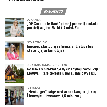
NAUJIENOS
FINANSAI
„OP Corporate Bank” pirmąjį pusmetį paskolų
portfelį augino 8% iki 1,7 mlrd. Eur
STARTUOLIAI
Europos startuolių reforma: ar Lietuva bus
stebėtoja, ar laimėtoja?
NEKILNOJAMASIS TURTAS
Poilsio architektūroje vyksta tylioji revoliucija:
Lietuva – tarp geriausių pasaulinių pavyzdžių
VERSLAS
„Hesburger“ baigė savitarnos kasų projektą
Lietuvoje – investavo 1,5 mln. eurų