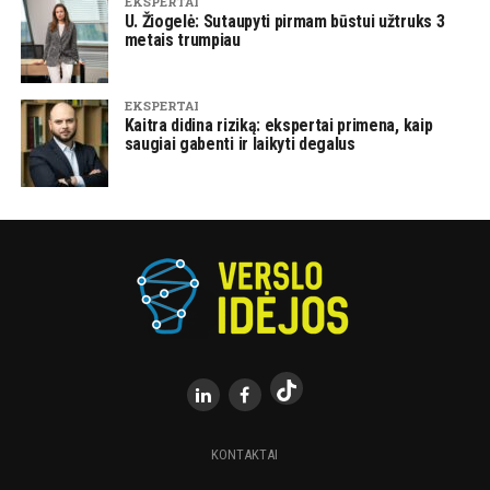
EKSPERTAI
U. Žiogelė: Sutaupyti pirmam būstui užtruks 3
metais trumpiau
EKSPERTAI
Kaitra didina riziką: ekspertai primena, kaip
saugiai gabenti ir laikyti degalus
KONTAKTAI