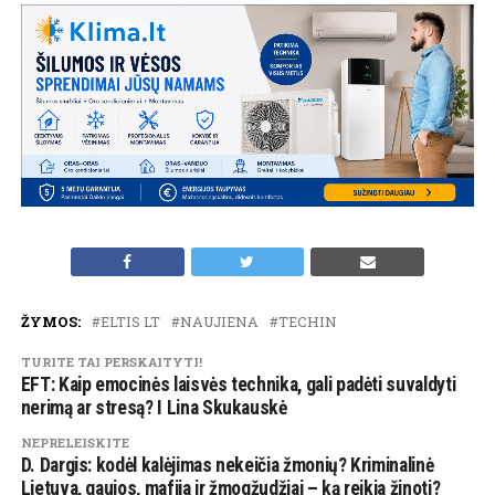
ŽYMOS:
ELTIS LT
NAUJIENA
TECHIN
TURITE TAI PERSKAITYTI!
EFT: Kaip emocinės laisvės technika, gali padėti suvaldyti
nerimą ar stresą? I Lina Skukauskė
NEPRELEISKITE
D. Dargis: kodėl kalėjimas nekeičia žmonių? Kriminalinė
Lietuva, gaujos, mafija ir žmogžudžiai – ką reikia žinoti?