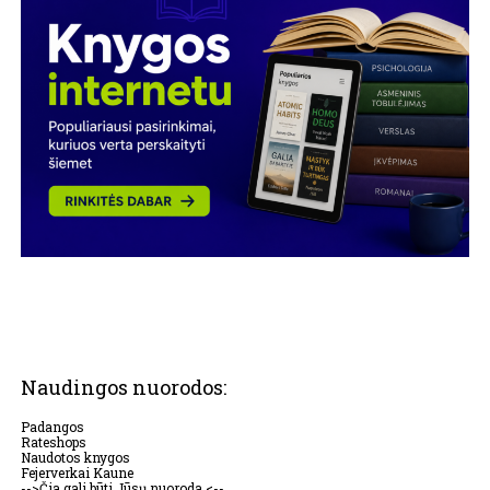
Naudingos nuorodos:
Padangos
Rateshops
Naudotos knygos
Fejerverkai Kaune
-->Čia gali būti Jūsų nuoroda <--