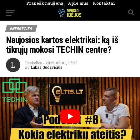
Pranešk naujieną
Apie mus
Kontaktai
ENERGETIKA
Naujosios kartos elektrikai: ką iš
tikrųjų mokosi TECHIN centre?
L
Paskelbta
-
2025-02-01, 17:33
By
Lukas Gudavičius