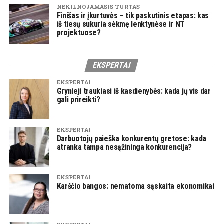
NEKILNOJAMASIS TURTAS
Finišas ir įkurtuvės – tik paskutinis etapas: kas
iš tiesų sukuria sėkmę lenktynėse ir NT
projektuose?
EKSPERTAI
EKSPERTAI
Grynieji traukiasi iš kasdienybės: kada jų vis dar
gali prireikti?
EKSPERTAI
Darbuotojų paieška konkurentų gretose: kada
atranka tampa nesąžininga konkurencija?
EKSPERTAI
Karščio bangos: nematoma sąskaita ekonomikai