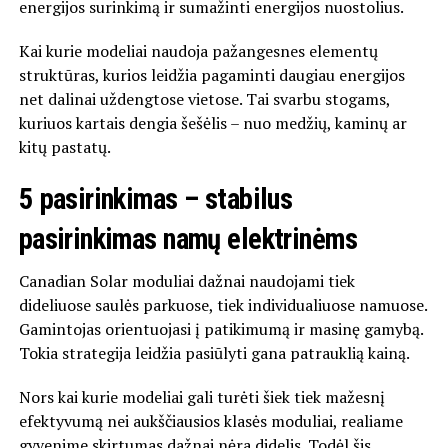
energijos surinkimą ir sumažinti energijos nuostolius.
Kai kurie modeliai naudoja pažangesnes elementų
struktūras, kurios leidžia pagaminti daugiau energijos
net dalinai uždengtose vietose. Tai svarbu stogams,
kuriuos kartais dengia šešėlis – nuo medžių, kaminų ar
kitų pastatų.
5 pasirinkimas – stabilus
pasirinkimas namų elektrinėms
Canadian Solar
moduliai dažnai naudojami tiek
dideliuose saulės parkuose, tiek individualiuose namuose.
Gamintojas orientuojasi į patikimumą ir masinę gamybą.
Tokia strategija leidžia pasiūlyti gana patrauklią kainą.
Nors kai kurie modeliai gali turėti šiek tiek mažesnį
efektyvumą nei aukščiausios klasės moduliai, realiame
gyvenime skirtumas dažnai nėra didelis. Todėl šis