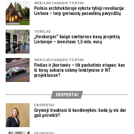
NEKILNOJAMASIS TURTAS
Poilsio architektūroje vyksta tylioji revoliucija:
Lietuva – tarp geriausių pasaulinių pavyzdžių
VERSLAS
„Hesburger“ baigė savitarnos kasų projektą
Lietuvoje – investavo 1,5 mln. eurų
NEKILNOJAMASIS TURTAS
Finišas ir įkurtuvės – tik paskutinis etapas: kas
iš tiesų sukuria sėkmę lenktynėse ir NT
projektuose?
EKSPERTAI
EKSPERTAI
Grynieji traukiasi iš kasdienybės: kada jų vis dar
gali prireikti?
EKSPERTAI