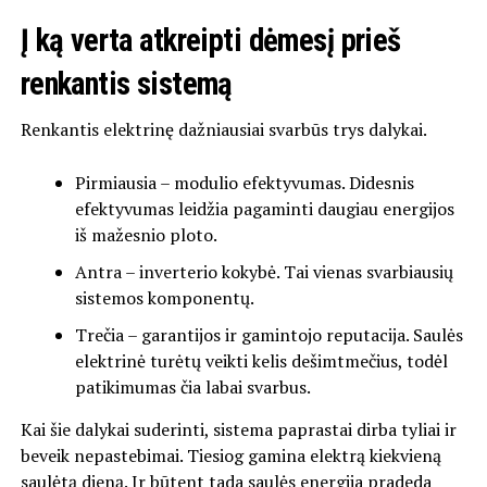
Į ką verta atkreipti dėmesį prieš
renkantis sistemą
Renkantis elektrinę dažniausiai svarbūs trys dalykai.
Pirmiausia – modulio efektyvumas. Didesnis
efektyvumas leidžia pagaminti daugiau energijos
iš mažesnio ploto.
Antra – inverterio kokybė. Tai vienas svarbiausių
sistemos komponentų.
Trečia – garantijos ir gamintojo reputacija. Saulės
elektrinė turėtų veikti kelis dešimtmečius, todėl
patikimumas čia labai svarbus.
Kai šie dalykai suderinti, sistema paprastai dirba tyliai ir
beveik nepastebimai. Tiesiog gamina elektrą kiekvieną
saulėtą dieną. Ir būtent tada saulės energija pradeda