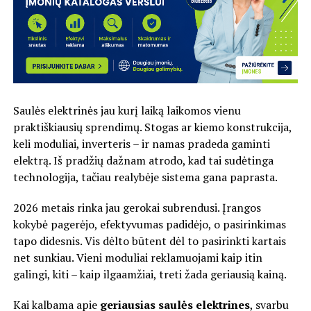
Saulės elektrinės jau kurį laiką laikomos vienu
praktiškiausių sprendimų. Stogas ar kiemo konstrukcija,
keli moduliai, inverteris – ir namas pradeda gaminti
elektrą. Iš pradžių dažnam atrodo, kad tai sudėtinga
technologija, tačiau realybėje sistema gana paprasta.
2026 metais rinka jau gerokai subrendusi. Įrangos
kokybė pagerėjo, efektyvumas padidėjo, o pasirinkimas
tapo didesnis. Vis dėlto būtent dėl to pasirinkti kartais
net sunkiau. Vieni moduliai reklamuojami kaip itin
galingi, kiti – kaip ilgaamžiai, treti žada geriausią kainą.
Kai kalbama apie
geriausias saulės elektrines
, svarbu