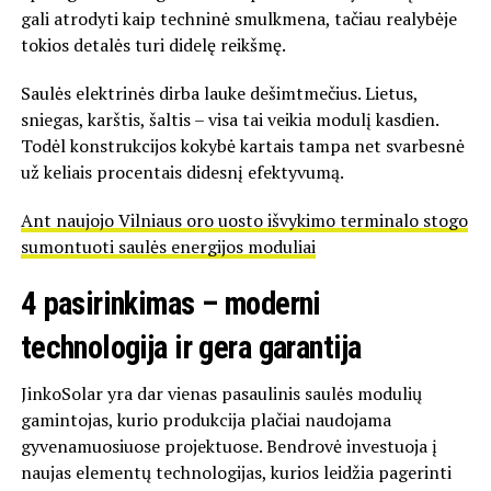
gali atrodyti kaip techninė smulkmena, tačiau realybėje
tokios detalės turi didelę reikšmę.
Saulės elektrinės dirba lauke dešimtmečius. Lietus,
sniegas, karštis, šaltis – visa tai veikia modulį kasdien.
Todėl konstrukcijos kokybė kartais tampa net svarbesnė
už keliais procentais didesnį efektyvumą.
Ant naujojo Vilniaus oro uosto išvykimo terminalo stogo
sumontuoti saulės energijos moduliai
4 pasirinkimas – moderni
technologija ir gera garantija
JinkoSolar
yra dar vienas pasaulinis saulės modulių
gamintojas, kurio produkcija plačiai naudojama
gyvenamuosiuose projektuose. Bendrovė investuoja į
naujas elementų technologijas, kurios leidžia pagerinti