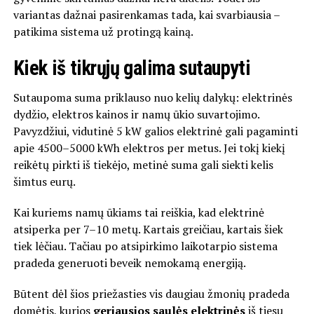
variantas dažnai pasirenkamas tada, kai svarbiausia –
patikima sistema už protingą kainą.
Kiek iš tikrųjų galima sutaupyti
Sutaupoma suma priklauso nuo kelių dalykų: elektrinės
dydžio, elektros kainos ir namų ūkio suvartojimo.
Pavyzdžiui, vidutinė 5 kW galios elektrinė gali pagaminti
apie 4500–5000 kWh elektros per metus. Jei tokį kiekį
reikėtų pirkti iš tiekėjo, metinė suma gali siekti kelis
šimtus eurų.
Kai kuriems namų ūkiams tai reiškia, kad elektrinė
atsiperka per 7–10 metų. Kartais greičiau, kartais šiek
tiek lėčiau. Tačiau po atsipirkimo laikotarpio sistema
pradeda generuoti beveik nemokamą energiją.
Būtent dėl šios priežasties vis daugiau žmonių pradeda
domėtis, kurios
geriausios saulės elektrinės
iš tiesų