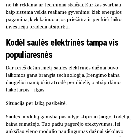
ne tik reklama ar techniniai skaičiai. Kur kas svarbiau –
kaip sistema veikia realiame gyvenime: kiek energijos
pagamina, kiek kainuoja jos priežiūra ir per kiek laiko
investicija pradeda atsipirkti.
Kodėl saulės elektrinės tampa vis
populiaresnės
Dar prieš dešimtmetį saulės elektrinės dažnai buvo
laikomos gana brangia technologija. Įrengimo kaina
daugeliui namų ūkių atrodė per didelė, o atsipirkimo
laikotarpis – ilgas.
Situacija per laiką pasikeitė.
Saulės modulių gamyba pasaulyje stipriai išaugo, todėl jų
kaina sumažėjo. Tuo pačiu pagerėjo efektyvumas. Jei
anksčiau vieno modulio naudingumas dažnai siekdavo