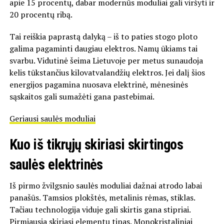
apie 15 procentų, dabar modernūs moduliai gali viršyti ir
20 procentų ribą.
Tai reiškia paprastą dalyką – iš to paties stogo ploto
galima pagaminti daugiau elektros. Namų ūkiams tai
svarbu. Vidutinė šeima Lietuvoje per metus sunaudoja
kelis tūkstančius kilovatvalandžių elektros. Jei dalį šios
energijos pagamina nuosava elektrinė, mėnesinės
sąskaitos gali sumažėti gana pastebimai.
Geriausi saulės moduliai
Kuo iš tikrųjų skiriasi skirtingos
saulės elektrinės
Iš pirmo žvilgsnio saulės moduliai dažnai atrodo labai
panašūs. Tamsios plokštės, metalinis rėmas, stiklas.
Tačiau technologija viduje gali skirtis gana stipriai.
Pirmiausia skiriasi elementų tipas. Monokristaliniai