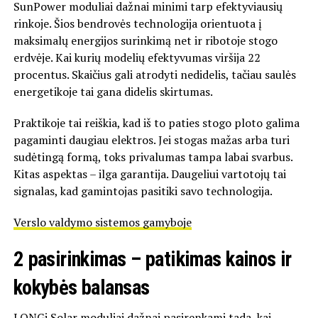
SunPower
moduliai dažnai minimi tarp efektyviausių
rinkoje. Šios bendrovės technologija orientuota į
maksimalų energijos surinkimą net ir ribotoje stogo
erdvėje. Kai kurių modelių efektyvumas viršija 22
procentus. Skaičius gali atrodyti nedidelis, tačiau saulės
energetikoje tai gana didelis skirtumas.
Praktikoje tai reiškia, kad iš to paties stogo ploto galima
pagaminti daugiau elektros. Jei stogas mažas arba turi
sudėtingą formą, toks privalumas tampa labai svarbus.
Kitas aspektas – ilga garantija. Daugeliui vartotojų tai
signalas, kad gamintojas pasitiki savo technologija.
Verslo valdymo sistemos gamyboje
2 pasirinkimas – patikimas kainos ir
kokybės balansas
LONGi Solar
moduliai dažnai pasirenkami tada, kai