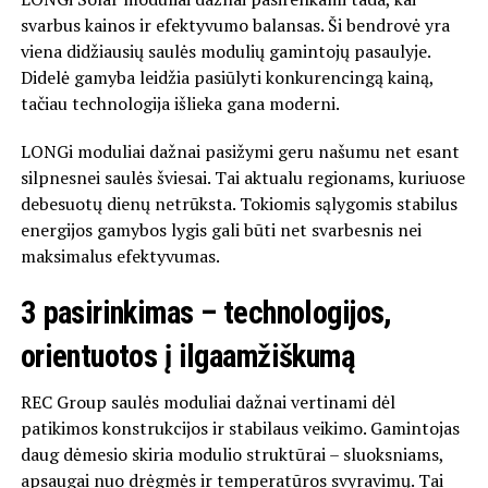
svarbus kainos ir efektyvumo balansas. Ši bendrovė yra
viena didžiausių saulės modulių gamintojų pasaulyje.
Didelė gamyba leidžia pasiūlyti konkurencingą kainą,
tačiau technologija išlieka gana moderni.
LONGi moduliai dažnai pasižymi geru našumu net esant
silpnesnei saulės šviesai. Tai aktualu regionams, kuriuose
debesuotų dienų netrūksta. Tokiomis sąlygomis stabilus
energijos gamybos lygis gali būti net svarbesnis nei
maksimalus efektyvumas.
3 pasirinkimas – technologijos,
orientuotos į ilgaamžiškumą
REC Group
saulės moduliai dažnai vertinami dėl
patikimos konstrukcijos ir stabilaus veikimo. Gamintojas
daug dėmesio skiria modulio struktūrai – sluoksniams,
apsaugai nuo drėgmės ir temperatūros svyravimų. Tai