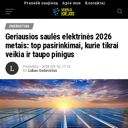
Pranešk naujieną
Apie mus
Kontaktai
ENERGETIKA
Geriausios saulės elektrinės 2026
metais: top pasirinkimai, kurie tikrai
veikia ir taupo pinigus
L
Paskelbta
-
2026-03-10, 17:12
By
Lukas Gudavičius