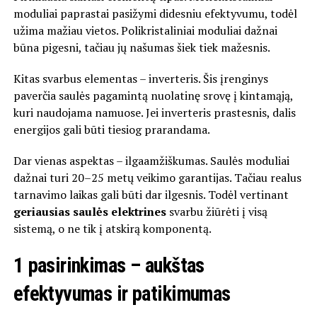
moduliai paprastai pasižymi didesniu efektyvumu, todėl
užima mažiau vietos. Polikristaliniai moduliai dažnai
būna pigesni, tačiau jų našumas šiek tiek mažesnis.
Kitas svarbus elementas – inverteris. Šis įrenginys
paverčia saulės pagamintą nuolatinę srovę į kintamąją,
kuri naudojama namuose. Jei inverteris prastesnis, dalis
energijos gali būti tiesiog prarandama.
Dar vienas aspektas – ilgaamžiškumas. Saulės moduliai
dažnai turi 20–25 metų veikimo garantijas. Tačiau realus
tarnavimo laikas gali būti dar ilgesnis. Todėl vertinant
geriausias saulės elektrines
svarbu žiūrėti į visą
sistemą, o ne tik į atskirą komponentą.
1 pasirinkimas – aukštas
efektyvumas ir patikimumas