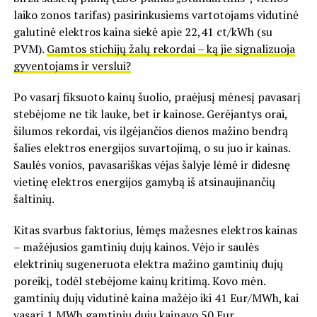
laiko zonos tarifas) pasirinkusiems vartotojams vidutinė
galutinė elektros kaina siekė apie 22,41 ct/kWh (su
PVM).
Gamtos stichijų žalų rekordai – ką jie signalizuoja
gyventojams ir verslui?
Po vasarį fiksuoto kainų šuolio, praėjusį mėnesį pavasarį
stebėjome ne tik lauke, bet ir kainose. Gerėjantys orai,
šilumos rekordai, vis ilgėjančios dienos mažino bendrą
šalies elektros energijos suvartojimą, o su juo ir kainas.
Saulės vonios, pavasariškas vėjas šalyje lėmė ir didesnę
vietinę elektros energijos gamybą iš atsinaujinančių
šaltinių.
Kitas svarbus faktorius, lėmęs mažesnes elektros kainas
– mažėjusios gamtinių dujų kainos. Vėjo ir saulės
elektrinių sugeneruota elektra mažino gamtinių dujų
poreikį, todėl stebėjome kainų kritimą. Kovo mėn.
gamtinių dujų vidutinė kaina mažėjo iki 41 Eur/MWh, kai
vasarį 1 MWh gamtinių dujų kainavo 50 Eur.