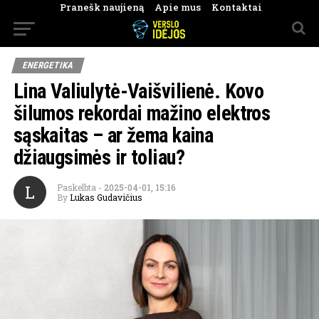
Pranešk naujieną
Apie mus
Kontaktai
ENERGETIKA
Lina Valiulytė-Vaišvilienė. Kovo
šilumos rekordai mažino elektros
sąskaitas – ar žema kaina
džiaugsimės ir toliau?
L
Paskelbta
-
2025-04-01, 15:16
By
Lukas Gudavičius