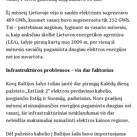
Šį mėnesį Lietuvoje vėjo ir saulės elektrinės sugeneravo
489 GWh, kuomet vasarį buvo sugeneruota tik 252 GWh.
Tai – pastebimas augimas, lyginant su vasario mėnesiu,
o, kaip anksčiau skelbė Lietuvos energetikos agentūra
(LEA), šalyje pirmą kartą nuo 2009 m. per vieną iš
mėnesio savaičių pagaminta daugiau elektros energijos
nei jos suvartota.
Infrastruktūros problemos – vis dar faktorius
Kovą Baltijos šalys toliau jautė dar pirmąją Kalėdų dieną
pažeisto „EstLink 2” elektros perdavimo kabelio,
jungiančio Estiją ir Suomiją, padarinius. Nors praėjusį
mėnesį atsinaujinančios energijos pagaminta daugiau nei
vasarį, šie infrastruktūriniai nesklandumai vis dar
neleidžia maksimaliai sumažinti elektros kainos regione.
Dėl pažeisto kabelio į Baltijos šalis buvo importuojama