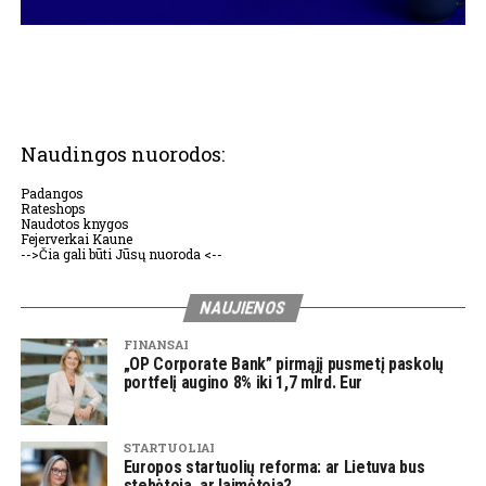
Naudingos nuorodos:
Padangos
Rateshops
Naudotos knygos
Fejerverkai Kaune
-->Čia gali būti Jūsų nuoroda <--
NAUJIENOS
FINANSAI
„OP Corporate Bank” pirmąjį pusmetį paskolų
portfelį augino 8% iki 1,7 mlrd. Eur
STARTUOLIAI
Europos startuolių reforma: ar Lietuva bus
stebėtoja, ar laimėtoja?