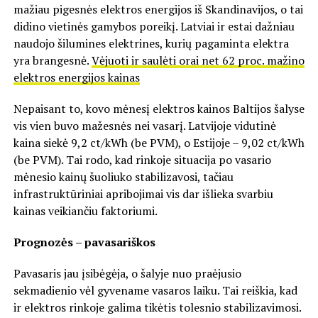
mažiau pigesnės elektros energijos iš Skandinavijos, o tai
didino vietinės gamybos poreikį. Latviai ir estai dažniau
naudojo šilumines elektrines, kurių pagaminta elektra
yra brangesnė.
Vėjuoti ir saulėti orai net 62 proc. mažino
elektros energijos kainas
Nepaisant to, kovo mėnesį elektros kainos Baltijos šalyse
vis vien buvo mažesnės nei vasarį. Latvijoje vidutinė
kaina siekė 9,2 ct/kWh (be PVM), o Estijoje – 9,02 ct/kWh
(be PVM). Tai rodo, kad rinkoje situacija po vasario
mėnesio kainų šuoliuko stabilizavosi, tačiau
infrastruktūriniai apribojimai vis dar išlieka svarbiu
kainas veikiančiu faktoriumi.
Prognozės – pavasariškos
Pavasaris jau įsibėgėja, o šalyje nuo praėjusio
sekmadienio vėl gyvename vasaros laiku. Tai reiškia, kad
ir elektros rinkoje galima tikėtis tolesnio stabilizavimosi.