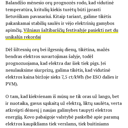
Balandžio mėnesio orų prognozės rodo, kad vidutinė
temperatūra, kritulių kiekis turėtų būti įprasti
lietuviškam pavasariui. Kitaip tariant, galime tikėtis
pakankamai stabilių saulės ir vėjo elektrinių gamybos
apimčių.
Vilniaus šaltibarščių festivalyje pasiekti net du
unikalūs rekordai
Dėl šiltesnių orų bei ilgesnių dienų, tikėtina, mažės
bendras elektros suvartojimas šalyje, todėl
prognozuojama, kad elektra dar šiek tiek pigs. Jei
nesulauksime siurprizų, galima tikėtis, kad vidutinė
elektros kaina biržoje sieks 7,5 ct/kWh (be ESO dalies ir
PVM).
O tam, kad kiekvienam iš mūsų ne tik oras už lango, bet
ir nuotaika, gavus sąskaitą už elektrą, liktų saulėta, verta
atkreipti dėmesį į naujas galimybes taupyti elektros
energiją. Kovo pabaigoje valstybė paskelbė apie paramą
elektros kaupikliams tiek verslams, tiek buitiniams