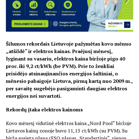
Šilumos rekordais Lietuvoje pažymėtas kovo mėnuo
„atšildė“ ir elektros kainas. Praėjusį mėnesį,
lyginant su vasariu, elektros kaina biržoje pigo 40
proc. iki 9,2 ct/kWh (be PVM). Prie to ženkliai
prisidėjo atsinaujinančios energijos šaltiniai, o
mėnesio pabaigoje Lietuva, pirmą kartą nuo 2009 m.,
per savaitę sugebėjo pasigaminti daugiau elektros
energijos nei suvartoti.
Rekordų įtaka elektros kainoms
Kovo mėnesį vidutinė elektros kaina „Nord Pool“ biržoje
Lietuvos kainų zonoje buvo 11,13 ct/kWh (su PVM). Su
birža susietą planą (ESO planas „Standartinis“, vienos