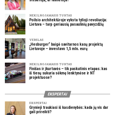
NEKILNOJAMASIS TURTAS
Poilsio architektūroje vyksta tylioji revoliucija:
Lietuva – tarp geriausių pasaulinių pavyzdžių
VERSLAS
„Hesburger“ baigė savitarnos kasų projektą
Lietuvoje – investavo 1,5 mln. eurų
NEKILNOJAMASIS TURTAS
Finišas ir įkurtuvės – tik paskutinis etapas: kas
iš tiesų sukuria sėkmę lenktynėse ir NT
projektuose?
EKSPERTAI
EKSPERTAI
Grynieji traukiasi iš kasdienybės: kada jų vis dar
gali prireikti?