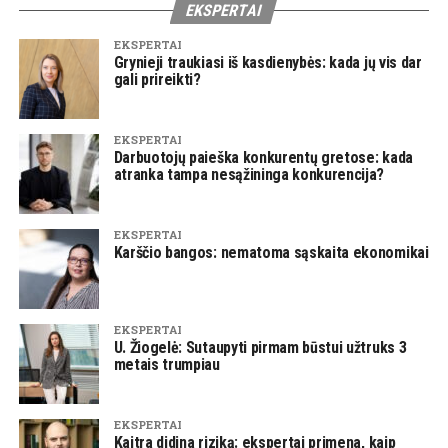
EKSPERTAI
EKSPERTAI
Grynieji traukiasi iš kasdienybės: kada jų vis dar
gali prireikti?
EKSPERTAI
Darbuotojų paieška konkurentų gretose: kada
atranka tampa nesąžininga konkurencija?
EKSPERTAI
Karščio bangos: nematoma sąskaita ekonomikai
EKSPERTAI
U. Žiogelė: Sutaupyti pirmam būstui užtruks 3
metais trumpiau
EKSPERTAI
Kaitra didina riziką: ekspertai primena, kaip