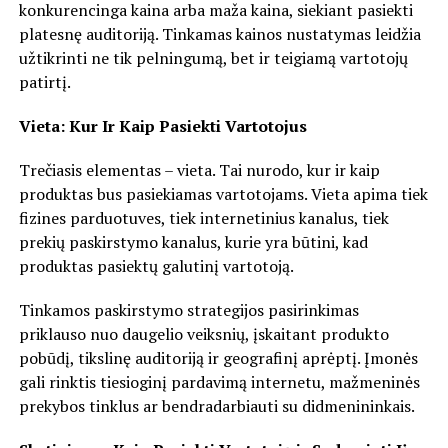
konkurencinga kaina arba maža kaina, siekiant pasiekti
platesnę auditoriją. Tinkamas kainos nustatymas leidžia
užtikrinti ne tik pelningumą, bet ir teigiamą vartotojų
patirtį.
Vieta: Kur Ir Kaip Pasiekti Vartotojus
Trečiasis elementas – vieta. Tai nurodo, kur ir kaip
produktas bus pasiekiamas vartotojams. Vieta apima tiek
fizines parduotuves, tiek internetinius kanalus, tiek
prekių paskirstymo kanalus, kurie yra būtini, kad
produktas pasiektų galutinį vartotoją.
Tinkamos paskirstymo strategijos pasirinkimas
priklauso nuo daugelio veiksnių, įskaitant produkto
pobūdį, tikslinę auditoriją ir geografinį aprėptį. Įmonės
gali rinktis tiesioginį pardavimą internetu, mažmeninės
prekybos tinklus ar bendradarbiauti su didmenininkais.