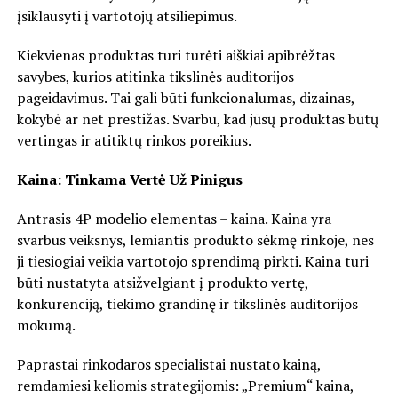
įsiklausyti į vartotojų atsiliepimus.
Kiekvienas produktas turi turėti aiškiai apibrėžtas
savybes, kurios atitinka tikslinės auditorijos
pageidavimus. Tai gali būti funkcionalumas, dizainas,
kokybė ar net prestižas. Svarbu, kad jūsų produktas būtų
vertingas ir atitiktų rinkos poreikius.
Kaina: Tinkama Vertė Už Pinigus
Antrasis 4P modelio elementas – kaina. Kaina yra
svarbus veiksnys, lemiantis produkto sėkmę rinkoje, nes
ji tiesiogiai veikia vartotojo sprendimą pirkti. Kaina turi
būti nustatyta atsižvelgiant į produkto vertę,
konkurenciją, tiekimo grandinę ir tikslinės auditorijos
mokumą.
Paprastai rinkodaros specialistai nustato kainą,
remdamiesi keliomis strategijomis: „Premium“ kaina,