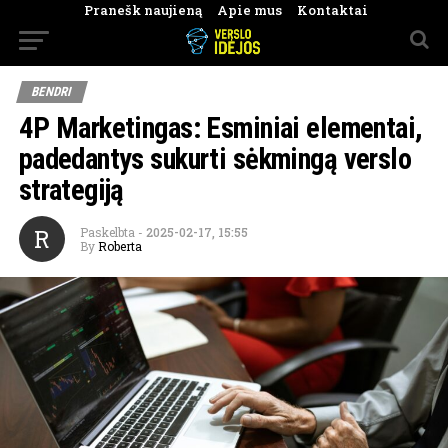
Pranešk naujieną
Apie mus
Kontaktai
BENDRI
4P Marketingas: Esminiai elementai,
padedantys sukurti sėkmingą verslo
strategiją
R
Paskelbta
-
2025-02-17, 15:55
By
Roberta