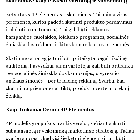
Skatinimas: Kaip Pasiekti Vartotoją ir Sudominti Jį
Ketvirtasis 4P elementas – skatinimas. Tai apima visas
priemones, kurios padeda skatinti produkto pardavimus
ir didinti jo matomumą. Tai gali būti reklamos
kampanijos, nuolaidos, lojalumo programos, socialinės
žiniasklaidos reklama ir kitos komunikacijos priemonės.
Skatinimo strategija turi būti pritaikyta pagal tikslinę
auditoriją. Pavyzdžiui, jauni vartotojai gali būti pritraukti
per socialinės žiniasklaidos kampanijas, o vyresnio
amžiaus žmonės – per tradicinę reklamą. Svarbu, kad
skatinimo priemonės atitiktų produkto vertę ir prekinį
ženklą.
Kaip Tinkamai Derinti 4P Elementus
4P modelis yra puikus įrankis verslui, siekiant sukurti
subalansuotą ir veiksmingą marketingo strategiją. Tačiau
svarbu suprasti, kad visi šie keturi elementai turi būti