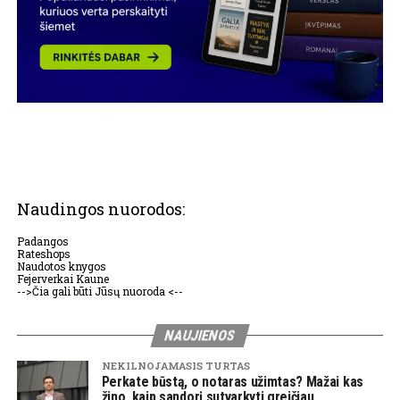
Naudingos nuorodos:
Padangos
Rateshops
Naudotos knygos
Fejerverkai Kaune
-->Čia gali būti Jūsų nuoroda <--
NAUJIENOS
NEKILNOJAMASIS TURTAS
Perkate būstą, o notaras užimtas? Mažai kas
žino, kaip sandorį sutvarkyti greičiau