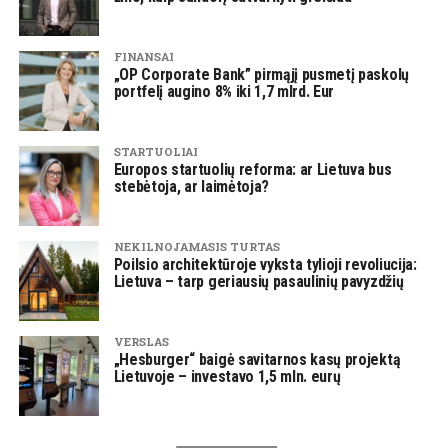
FINANSAI
„OP Corporate Bank” pirmąjį pusmetį paskolų
portfelį augino 8% iki 1,7 mlrd. Eur
STARTUOLIAI
Europos startuolių reforma: ar Lietuva bus
stebėtoja, ar laimėtoja?
NEKILNOJAMASIS TURTAS
Poilsio architektūroje vyksta tylioji revoliucija:
Lietuva – tarp geriausių pasaulinių pavyzdžių
VERSLAS
„Hesburger“ baigė savitarnos kasų projektą
Lietuvoje – investavo 1,5 mln. eurų