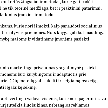
konkretūs žingsniai ir metodai, kurie gali padėti
ne tik teorinė medžiaga, bet ir praktiniai patarimai,
laikinius įrankius ir metodus.
inkams, kurie nori išmokti, kaip panaudoti socialinius
s alternatyvias priemones. Nors knyga gali būti naudinga
alimybę mažoms ir vidutinėms įmonėms pasiekti
aninio marketingo privalumas yra galimybė pasiekti
ia įmonėms būti kūrybingoms ir adaptuotis prie
rie iš šių metodų gali sukelti ir neigiamą reakciją,
nti ilgalaikę sėkmę.
 tapti vertingu vadovu visiems, kurie nori pagerinti savo
kurį suteikia šiuolaikinės, nebrangios reklamos