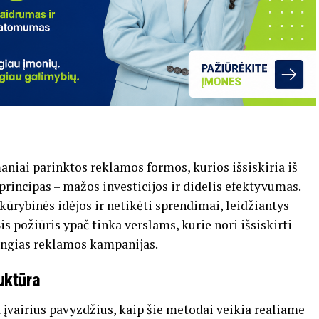
aniai parinktos reklamos formos, kurios išsiskiria iš
rincipas – mažos investicijos ir didelis efektyvumas.
ūrybinės idėjos ir netikėti sprendimai, leidžiantys
is požiūris ypač tinka verslams, kurie nori išsiskirti
rangias reklamos kampanijas.
uktūra
 įvairius pavyzdžius, kaip šie metodai veikia realiame