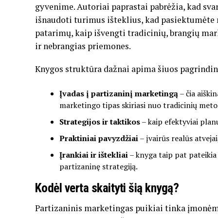
gyvenime. Autoriai paprastai pabrėžia, kad svar
išnaudoti turimus išteklius, kad pasiektumėte
patarimų, kaip išvengti tradicinių, brangių mar
ir nebrangias priemones.
Knygos struktūra dažnai apima šiuos pagrindin
Įvadas į partizaninį marketingą
– čia aiškin
marketingo tipas skiriasi nuo tradicinių meto
Strategijos ir taktikos
– kaip efektyviai plan
Praktiniai pavyzdžiai
– įvairūs realūs atvej
Įrankiai ir ištekliai
– knyga taip pat pateikia
partizaninę strategiją.
Kodėl verta skaityti šią knygą?
Partizaninis marketingas puikiai tinka įmonėms