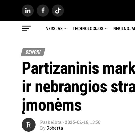
VERSLAS
TECHNOLOGIJOS
NEKILNOJA
BENDRI
Partizaninis mar
ir nebrangios st
įmonėms
Paskelbta
-
2025-02-18, 13:56
R
By
Roberta