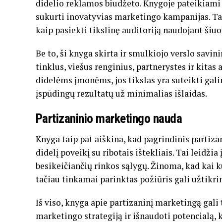
didelio reklamos biudžeto. Knygoje pateikiami 
sukurti inovatyvias marketingo kampanijas. Tai 
kaip pasiekti tikslinę auditoriją naudojant šiuo
Be to, ši knyga skirta ir smulkiojo verslo savin
tinklus, viešus renginius, partnerystes ir kita
didelėms įmonėms, jos tikslas yra suteikti g
įspūdingų rezultatų už minimalias išlaidas.
Partizaninio marketingo nauda
Knyga taip pat aiškina, kad pagrindinis partiz
didelį poveikį su ribotais ištekliais. Tai leidž
besikeičiančių rinkos sąlygų. Žinoma, kad kai ku
tačiau tinkamai parinktas požiūris gali užtikri
Iš viso, knyga apie partizaninį marketingą gali
marketingo strategiją ir išnaudoti potencialą, 