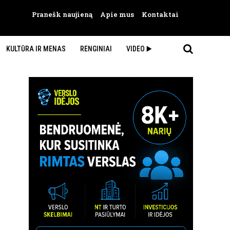
Pranešk naujieną
Apie mus
Kontaktai
KULTŪRA IR MENAS
RENGINIAI
VIDEO ▶️