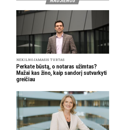
NAUJIENOS
NEKILNOJAMASIS TURTAS
Perkate būstą, o notaras užimtas?
Mažai kas žino, kaip sandorį sutvarkyti
greičiau