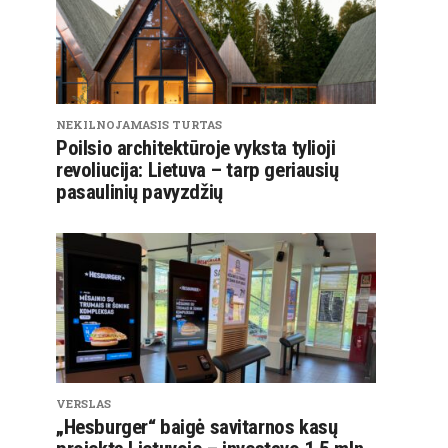
NEKILNOJAMASIS TURTAS
Poilsio architektūroje vyksta tylioji
revoliucija: Lietuva – tarp geriausių
pasaulinių pavyzdžių
VERSLAS
„Hesburger“ baigė savitarnos kasų