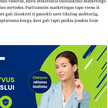
amus vadovas, kuris atskleidžia šiuolaikinio marketingo
vius metodus. Partizaninis marketingas tapo vienu iš
 gali išsiskirti ir pasiekti savo tikslinę auditoriją,
ptariama knyga, kuri gali tapti puikiu įrankiu šioje