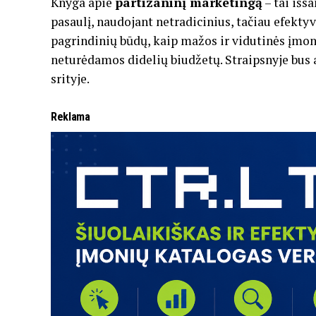
Knyga apie
partizaninį marketingą
– tai išs
pasaulį, naudojant netradicinius, tačiau efekty
pagrindinių būdų, kaip mažos ir vidutinės įmonės
neturėdamos didelių biudžetų. Straipsnyje bus a
srityje.
Reklama