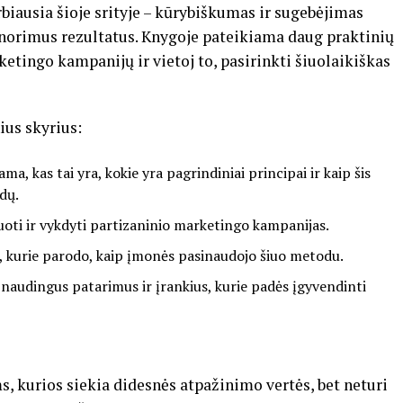
biausia šioje srityje – kūrybiškumas ir sugebėjimas
 norimus rezultatus. Knygoje pateikiama daug praktinių
ketingo kampanijų ir vietoj to, pasirinkti šiuolaikiškas
ius skyrius:
ama, kas tai yra, kokie yra pagrindiniai principai ir kaip šis
dų.
uoti ir vykdyti partizaninio marketingo kampanijas.
ai, kurie parodo, kaip įmonės pasinaudojo šiuo metodu.
 naudingus patarimus ir įrankius, kurie padės įgyvendinti
, kurios siekia didesnės atpažinimo vertės, bet neturi