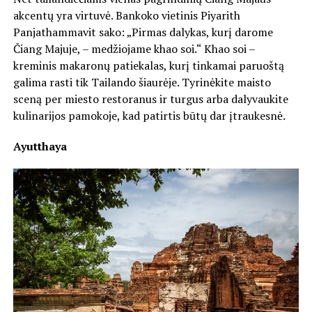
akcentų yra virtuvė. Bankoko vietinis Piyarith
Panjathammavit sako: „Pirmas dalykas, kurį darome
Čiang Majuje, – medžiojame khao soi.“ Khao soi –
kreminis makaronų patiekalas, kurį tinkamai paruoštą
galima rasti tik Tailando šiaurėje. Tyrinėkite maisto
sceną per miesto restoranus ir turgus arba dalyvaukite
kulinarijos pamokoje, kad patirtis būtų dar įtraukesnė.
Ayutthaya