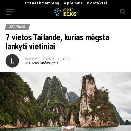
Pranešk naujieną
Apie mus
Kontaktai
KELIONĖS
7 vietos Tailande, kurias mėgsta
lankyti vietiniai
L
Paskelbta
-
2025-11-11, 10:11
By
Lukas Gudavičius