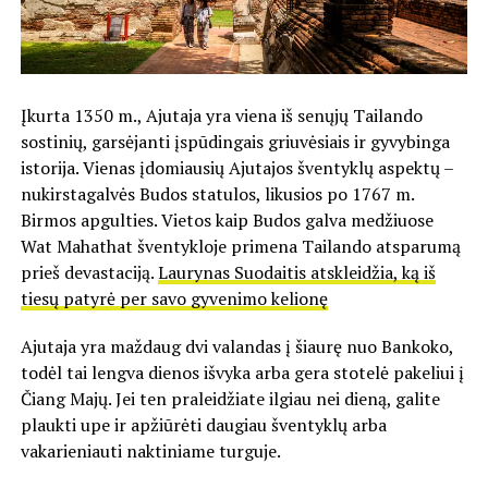
Įkurta 1350 m., Ajutaja yra viena iš senųjų Tailando
sostinių, garsėjanti įspūdingais griuvėsiais ir gyvybinga
istorija. Vienas įdomiausių Ajutajos šventyklų aspektų –
nukirstagalvės Budos statulos, likusios po 1767 m.
Birmos apgulties. Vietos kaip Budos galva medžiuose
Wat Mahathat šventykloje primena Tailando atsparumą
prieš devastaciją.
Laurynas Suodaitis atskleidžia, ką iš
tiesų patyrė per savo gyvenimo kelionę
Ajutaja yra maždaug dvi valandas į šiaurę nuo Bankoko,
todėl tai lengva dienos išvyka arba gera stotelė pakeliui į
Čiang Majų. Jei ten praleidžiate ilgiau nei dieną, galite
plaukti upe ir apžiūrėti daugiau šventyklų arba
vakarieniauti naktiniame turguje.