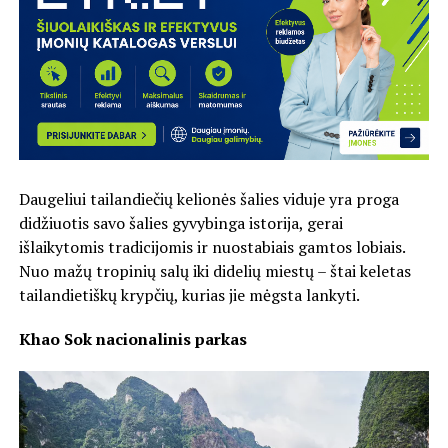
Daugeliui tailandiečių kelionės šalies viduje yra proga
didžiuotis savo šalies gyvybinga istorija, gerai
išlaikytomis tradicijomis ir nuostabiais gamtos lobiais.
Nuo mažų tropinių salų iki didelių miestų – štai keletas
tailandietiškų krypčių, kurias jie mėgsta lankyti.
Khao Sok nacionalinis parkas