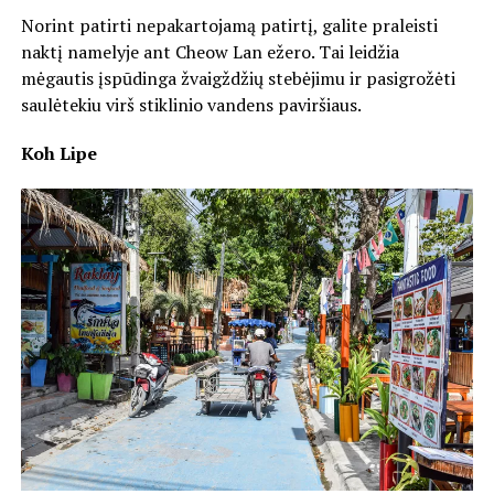
Norint patirti nepakartojamą patirtį, galite praleisti
naktį namelyje ant Cheow Lan ežero. Tai leidžia
mėgautis įspūdinga žvaigždžių stebėjimu ir pasigrožėti
saulėtekiu virš stiklinio vandens paviršiaus.
Koh Lipe