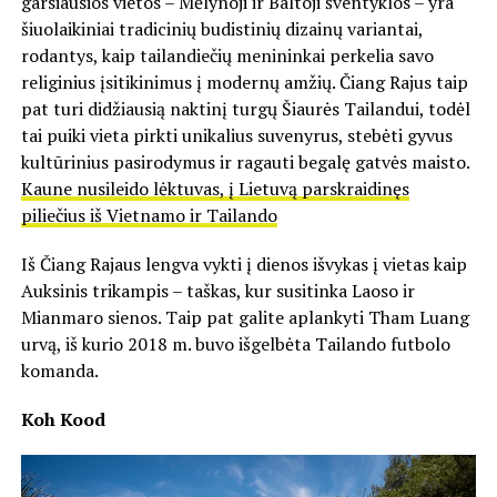
garsiausios vietos – Mėlynoji ir Baltoji šventyklos – yra
šiuolaikiniai tradicinių budistinių dizainų variantai,
rodantys, kaip tailandiečių menininkai perkelia savo
religinius įsitikinimus į modernų amžių. Čiang Rajus taip
pat turi didžiausią naktinį turgų Šiaurės Tailandui, todėl
tai puiki vieta pirkti unikalius suvenyrus, stebėti gyvus
kultūrinius pasirodymus ir ragauti begalę gatvės maisto.
Kaune nusileido lėktuvas, į Lietuvą parskraidinęs
piliečius iš Vietnamo ir Tailando
Iš Čiang Rajaus lengva vykti į dienos išvykas į vietas kaip
Auksinis trikampis – taškas, kur susitinka Laoso ir
Mianmaro sienos. Taip pat galite aplankyti Tham Luang
urvą, iš kurio 2018 m. buvo išgelbėta Tailando futbolo
komanda.
Koh Kood