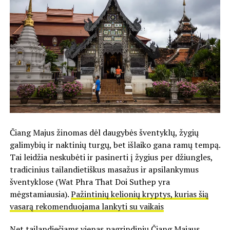
Čiang Majus žinomas dėl daugybės šventyklų, žygių
galimybių ir naktinių turgų, bet išlaiko gana ramų tempą.
Tai leidžia neskubėti ir pasinerti į žygius per džiungles,
tradicinius tailandietiškus masažus ir apsilankymus
šventyklose (Wat Phra That Doi Suthep yra
mėgstamiausia).
Pažintinių kelionių kryptys, kurias šią
vasarą rekomenduojama lankyti su vaikais
Net tailandiečiams vienas pagrindinių Čiang Majaus