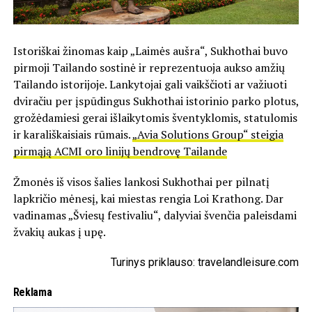
Istoriškai žinomas kaip „Laimės aušra“, Sukhothai buvo
pirmoji Tailando sostinė ir reprezentuoja aukso amžių
Tailando istorijoje. Lankytojai gali vaikščioti ar važiuoti
dviračiu per įspūdingus Sukhothai istorinio parko plotus,
grožėdamiesi gerai išlaikytomis šventyklomis, statulomis
ir karališkaisiais rūmais.
„Avia Solutions Group“ steigia
pirmąją ACMI oro linijų bendrovę Tailande
Žmonės iš visos šalies lankosi Sukhothai per pilnatį
lapkričio mėnesį, kai miestas rengia Loi Krathong. Dar
vadinamas „Šviesų festivaliu“, dalyviai švenčia paleisdami
žvakių aukas į upę.
Turinys priklauso: travelandleisure.com
Reklama