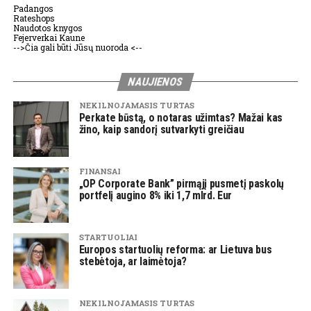
Padangos
Rateshops
Naudotos knygos
Fejerverkai Kaune
-->Čia gali būti Jūsų nuoroda <--
NAUJIENOS
NEKILNOJAMASIS TURTAS
Perkate būstą, o notaras užimtas? Mažai kas
žino, kaip sandorį sutvarkyti greičiau
FINANSAI
„OP Corporate Bank” pirmąjį pusmetį paskolų
portfelį augino 8% iki 1,7 mlrd. Eur
STARTUOLIAI
Europos startuolių reforma: ar Lietuva bus
stebėtoja, ar laimėtoja?
NEKILNOJAMASIS TURTAS