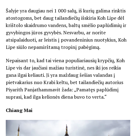
Šalyje yra daugiau nei 1 000 salų, iš kurių galima rinktis
atostogoms, bet daug tailandiečių išskiria Koh Lipe dėl
krištolo skaidrumo vandens, baltų smėlio paplūdimių ir
gyvybingos jūros gyvybės. Nesvarbu, ar norite
atsipalaiduoti, ar leistis į povandeninius nuotykius, Koh
Lipe siūlo nepamirštamą tropinį pabėgimą.
Nepaisant to, kad tai viena populiariausių krypčių, Koh
Lipe vis dar jaučiasi mažiau turistinė, nes iki jos reikia
gana ilgai keliauti. Ji yra maždaug šešias valandas į
pietvakarius nuo Krabi keltu, bet tailandiečių autorius
Piyarith Panjathammavit žada: „Pamatęs paplūdimį
suprasi, kad ilga kelionės diena buvo to verta.“
Chiang Mai