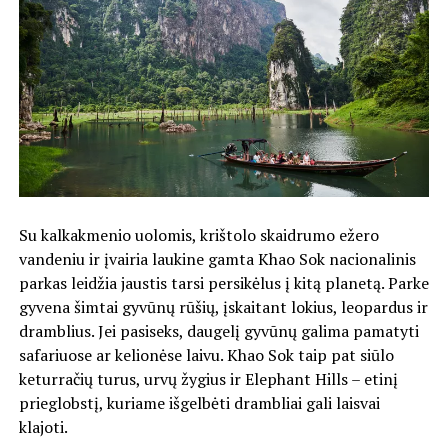
Su kalkakmenio uolomis, krištolo skaidrumo ežero
vandeniu ir įvairia laukine gamta Khao Sok nacionalinis
parkas leidžia jaustis tarsi persikėlus į kitą planetą. Parke
gyvena šimtai gyvūnų rūšių, įskaitant lokius, leopardus ir
dramblius. Jei pasiseks, daugelį gyvūnų galima pamatyti
safariuose ar kelionėse laivu. Khao Sok taip pat siūlo
keturračių turus, urvų žygius ir Elephant Hills – etinį
prieglobstį, kuriame išgelbėti drambliai gali laisvai
klajoti.