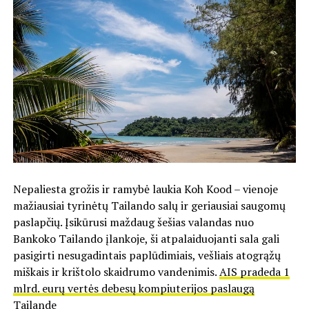
Nepaliesta grožis ir ramybė laukia Koh Kood – vienoje
mažiausiai tyrinėtų Tailando salų ir geriausiai saugomų
paslapčių. Įsikūrusi maždaug šešias valandas nuo
Bankoko Tailando įlankoje, ši atpalaiduojanti sala gali
pasigirti nesugadintais paplūdimiais, vešliais atogrąžų
miškais ir krištolo skaidrumo vandenimis.
AIS pradeda 1
mlrd. eurų vertės debesų kompiuterijos paslaugą
Tailande