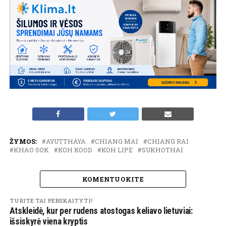
ŽYMOS:
AYUTTHAYA
CHIANG MAI
CHIANG RAI
KHAO SOK
KOH KOOD
KOH LIPE
SUKHOTHAI
KOMENTUOKITE
TURITE TAI PERSKAITYTI!
Atskleidė, kur per rudens atostogas keliavo lietuviai:
išsiskyrė viena kryptis