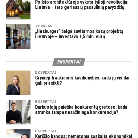
Poilsio architektūroje vyksta tylioji revoliucija:
Lietuva – tarp geriausių pasaulinių pavyzdžių
VERSLAS
„Hesburger“ baigė savitarnos kasų projektą
Lietuvoje – investavo 1,5 mln. eurų
EKSPERTAI
EKSPERTAI
Grynieji traukiasi iš kasdienybės: kada jų vis dar
gali prireikti?
EKSPERTAI
Darbuotojų paieška konkurentų gretose: kada
atranka tampa nesąžininga konkurencija?
EKSPERTAI
Karščio bangos: nematoma sąskaita ekonomikai