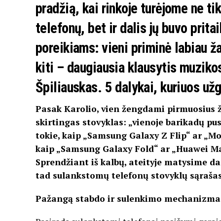
pradžią, kai rinkoje turėjome ne tik
telefonų, bet ir dalis jų buvo prita
poreikiams: vieni priminė labiau žai
kiti – daugiausia klausytis muziko
Špiliauskas.
5 dalykai, kuriuos už
Pasak Karolio, vien žengdami pirmuosius ži
skirtingas stovyklas: „vienoje barikadų pus
tokie, kaip „Samsung Galaxy Z Flip“ ar „Mot
kaip „Samsung Galaxy Fold“ ar „Huawei Mat
Sprendžiant iš kalbų, ateityje matysime da
tad sulankstomų telefonų stovyklų sąrašas, t
Pažangą stabdo ir sulenkimo mechanizma