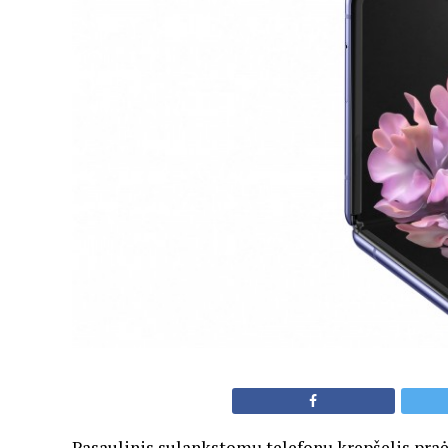
Pasaulinis sulankstomų telefonų krepšelis praė