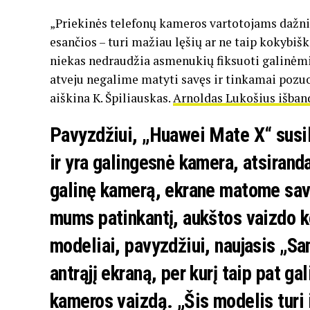
„Priekinės telefonų kameros vartotojams dažni
esančios – turi mažiau lęšių ar ne taip kokybiš
niekas nedraudžia asmenukių fiksuoti galinėmi
atveju negalime matyti savęs ir tinkamai pozuo
aiškina K. Špiliauskas.
Arnoldas Lukošius išban
Pavyzdžiui, „Huawei Mate X“ susile
ir yra galingesnė kamera, atsirand
galinę kamerą, ekrane matome savo 
mums patinkantį, aukštos vaizdo k
modeliai, pavyzdžiui, naujasis „Sa
antrąjį ekraną, per kurį taip pat g
kameros vaizdą. „Šis modelis turi i