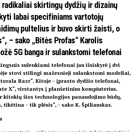
 radikaliai skirtingų dydžių ir dizainų
ikyti labai specifiniams vartotojų
dimų pultelius ir buvo skirti žaisti, o
s“, – sako „Bitės Profas“ Karolis
gožė 5G banga ir sulankstomi telefonai
ngsnis sulenkiami telefonai jau išsiskyrė į dvi
ėje stovi stilingi mažesnieji sulankstomi modeliai,
orala Razr“. Kitoje – įprasto dydžio telefonai,
e X“, virstantys į planšetinius kompiuterius.
r kitokių šios technologijos panaudojimo būdų,
ikėtina – tik plėsis“, – sako K. Špiliauskas.
s