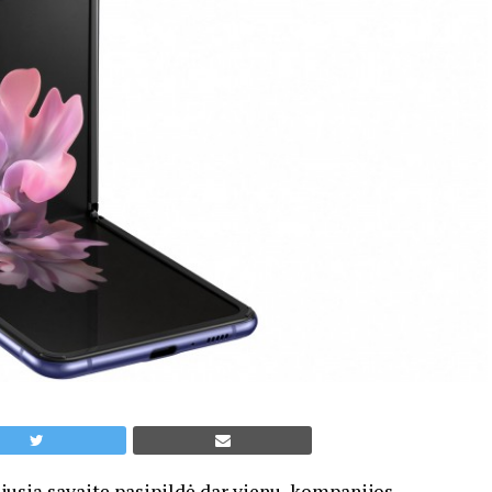
jusią savaitę pasipildė dar vienu, kompanijos