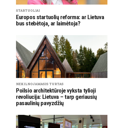
STARTUOLIAI
Europos startuolių reforma: ar Lietuva
bus stebėtoja, ar laimėtoja?
NEKILNOJAMASIS TURTAS
Poilsio architektūroje vyksta tylioji
revoliucija: Lietuva – tarp geriausių
pasaulinių pavyzdžių