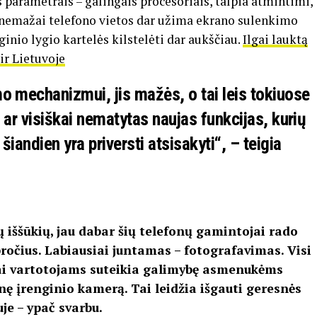
 parametrais – galingais procesoriais, talpia atmintimi,
 nemažai telefono vietos dar užima ekrano sulenkimo
nio lygio kartelės kilstelėti dar aukščiau.
Ilgai lauktą
ir Lietuvoje
mo mechanizmui, jis mažės, o tai leis tokiuose
s ar visiškai nematytas naujas funkcijas, kurių
šiandien yra priversti atsisakyti“, – teigia
ššūkių, jau dabar šių telefonų gamintojai rado
pročius. Labiausiai juntamas – fotografavimas. Visi
liai vartotojams suteikia galimybę asmenukėms
inę įrenginio kamerą. Tai leidžia išgauti geresnės
je – ypač svarbu.