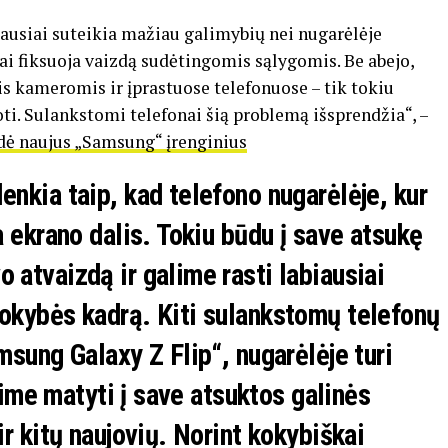
ausiai suteikia mažiau galimybių nei nugarėlėje
kai fiksuoja vaizdą sudėtingomis sąlygomis. Be abejo,
s kameromis ir įprastuose telefonuose – tik tokiu
ti. Sulankstomi telefonai šią problemą išsprendžia“, –
dė naujus „Samsung“ įrenginius
nkia taip, kad telefono nugarėlėje, kur
a ekrano dalis. Tokiu būdu į save atsukę
atvaizdą ir galime rasti labiausiai
okybės kadrą. Kiti sulankstomų telefonų
msung Galaxy Z Flip“, nugarėlėje turi
alime matyti į save atsuktos galinės
r kitų naujovių. Norint kokybiškai