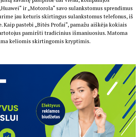
 „Huawei“ ir „Motorola“ savo sulankstomus sprendimus
turime jau keturis skirtingus sulankstomus telefonus, iš
. Kaip pastebi „Bitės Profai“, pamažu aiškėja kokiais
 vartotojus pamiršti tradicinius išmaniuosius. Matoma
jama keliomis skirtingomis kryptimis.