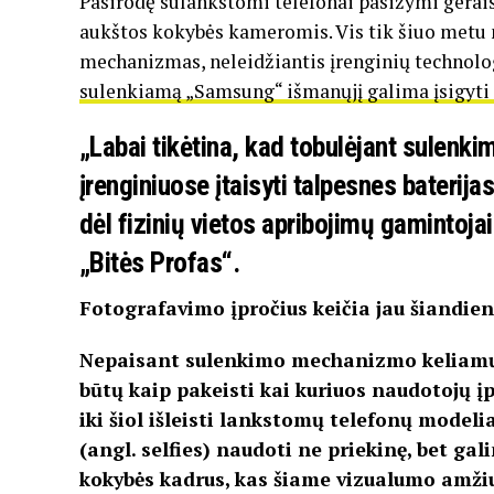
Pasirodę sulankstomi telefonai pasižymi gerais
aukštos kokybės kameromis. Vis tik šiuo metu
mechanizmas, neleidžiantis įrenginių technologi
sulenkiamą „Samsung“ išmanųjį galima įsigyti 
„Labai tikėtina, kad tobulėjant sulenki
įrenginiuose įtaisyti talpesnes baterija
dėl fizinių vietos apribojimų gamintojai 
„Bitės Profas“.
Fotografavimo įpročius keičia jau šiandien
Nepaisant sulenkimo mechanizmo keliamų i
būtų kaip pakeisti kai kuriuos naudotojų į
iki šiol išleisti lankstomų telefonų mode
(angl. selfies) naudoti ne priekinę, bet gal
kokybės kadrus, kas šiame vizualumo amžiu