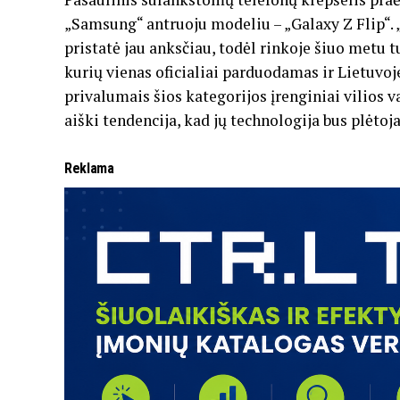
„Samsung“ antruoju modeliu – „Galaxy Z Flip“.
pristatė jau anksčiau, todėl rinkoje šiuo metu 
kurių vienas oficialiai parduodamas ir Lietuvoje
privalumais šios kategorijos įrenginiai vilios
aiški tendencija, kad jų technologija bus plėto
Reklama