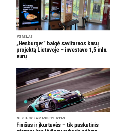
VERSLAS
„Hesburger“ baigė savitarnos kasų
projektą Lietuvoje – investavo 1,5 mln.
eurų
NEKILNOJAMASIS TURTAS
Finišas ir įkurtuvės – tik paskutinis