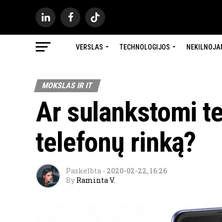
VERSLAS
TECHNOLOGIJOS
NEKILNOJA
MOKSLAS IR IT
Ar sulankstomi te
telefonų rinką?
Paskelbta
-
2020-02-22, 16:26
By
Raminta V.