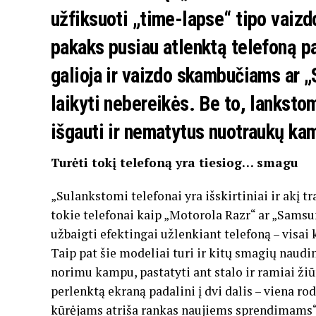
užfiksuoti „time-lapse“ tipo vaizd
pakaks pusiau atlenktą telefoną pa
galioja ir vaizdo skambučiams ar „
laikyti nebereikės. Be to, lanksto
išgauti ir nematytus nuotraukų ka
Turėti tokį telefoną yra tiesiog… smagu
„Sulankstomi telefonai yra išskirtiniai ir akį tr
tokie telefonai kaip „Motorola Razr“ ar „Samsung
užbaigti efektingai užlenkiant telefoną – visai 
Taip pat šie modeliai turi ir kitų smagių naudin
norimu kampu, pastatyti ant stalo ir ramiai žiū
perlenktą ekraną padalini į dvi dalis – viena ro
kūrėjams atriša rankas naujiems sprendimams“, 