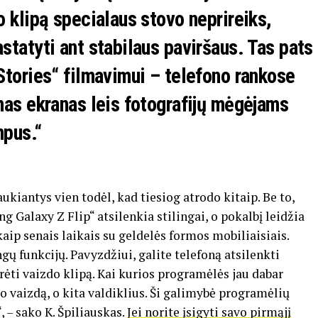
o klipą specialaus stovo neprireiks,
statyti ant stabilaus paviršaus. Tas pats
Stories“ filmavimui – telefono rankose
mas ekranas leis fotografijų mėgėjams
mpus.“
aukiantys vien todėl, kad tiesiog atrodo kitaip. Be to,
 Galaxy Z Flip“ atsilenkia stilingai, o pokalbį leidžia
kaip senais laikais su geldelės formos mobiliaisiais.
gų funkcijų. Pavyzdžiui, galite telefoną atsilenkti
rėti vaizdo klipą. Kai kurios programėlės jau dabar
do vaizdą, o kita valdiklius. Ši galimybė programėlių
– sako K. Špiliauskas.
Jei norite įsigyti savo pirmąjį