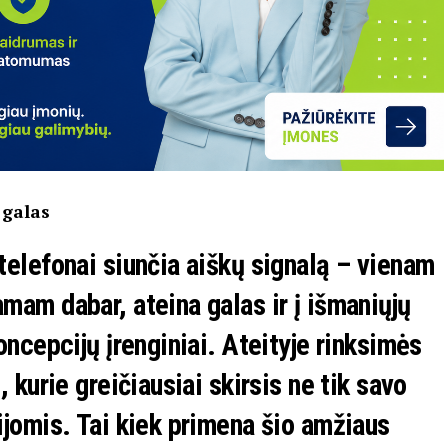
 galas
telefonai siunčia aiškų signalą – vienam
mam dabar, ateina galas ir į išmaniųjų
oncepcijų įrenginiai. Ateityje rinksimės
 kurie greičiausiai skirsis ne tik savo
ijomis. Tai kiek primena šio amžiaus