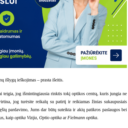
ų išlygų ieškojimas – prasta išeitis.
tai teigia, jog išmintingiausia rinktis tokį optikos centrą, kuris jungia ne
rtina, jog turėsite reikalų su patirtį ir reikiamas žinias sukaupusiais
 lęšių pardavimo, Jums dar būtų suteikta ir akių patikros paslaugos bei
mus, kaip
optika Vizija
,
Optio optika
ar
Fielmann optika
.