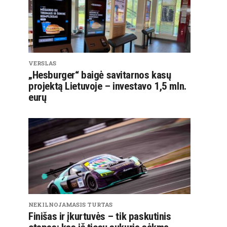
VERSLAS
„Hesburger“ baigė savitarnos kasų
projektą Lietuvoje – investavo 1,5 mln.
eurų
NEKILNOJAMASIS TURTAS
Finišas ir įkurtuvės – tik paskutinis