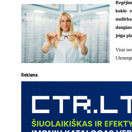
Regėjim
kokio s
nudirba
daugiau.
jeigu pl
Visai ne
Ukmergė, 
Reklama