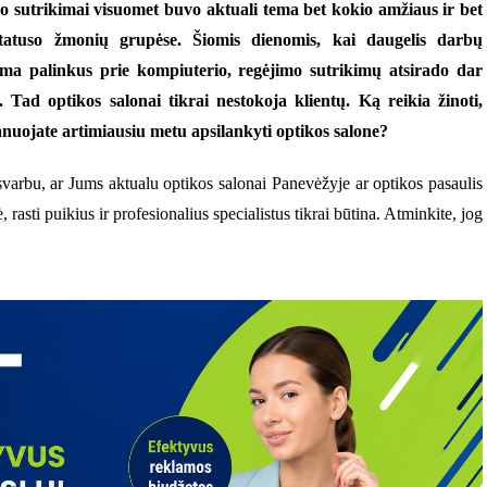
o sutrikimai visuomet buvo aktuali tema bet kokio amžiaus ir bet
tatuso žmonių grupėse. Šiomis dienomis, kai daugelis darbų
ma palinkus prie kompiuterio, regėjimo sutrikimų atsirado dar
 Tad optikos salonai tikrai nestokoja klientų. Ką reikia žinoti,
anuojate artimiausiu metu apsilankyti optikos salone?
svarbu, ar Jums aktualu optikos salonai Panevėžyje ar optikos pasaulis
rasti puikius ir profesionalius specialistus tikrai būtina. Atminkite, jog