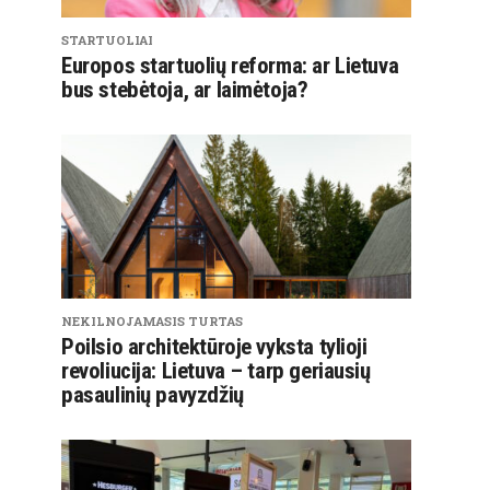
STARTUOLIAI
Europos startuolių reforma: ar Lietuva
bus stebėtoja, ar laimėtoja?
NEKILNOJAMASIS TURTAS
Poilsio architektūroje vyksta tylioji
revoliucija: Lietuva – tarp geriausių
pasaulinių pavyzdžių