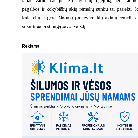
labai svarbu, kad jie ne tik gerintų regėjimą, bet ir atiti
pagalbos ir kokybiškų akių rėmelių sunku tai pasiekti. Id
kolekcijų ir gerai žinomų prekės ženklų akinių rėmelius. 
sukurti gana stilingą savo įvaizdį.
Reklama