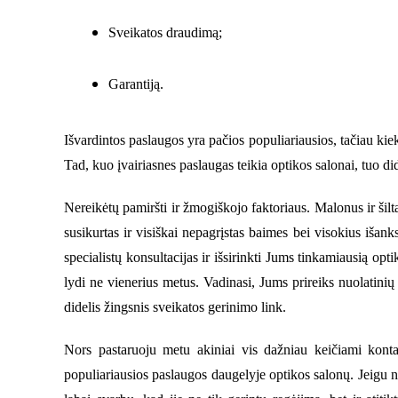
Sveikatos draudimą;
Garantiją.
Išvardintos paslaugos yra pačios populiariausios, tačiau kiek
Tad, kuo įvairiasnes paslaugas teikia optikos salonai, tuo d
Nereikėtų pamiršti ir žmogiškojo faktoriaus. Malonus ir šilt
susikurtas ir visiškai nepagrįstas baimes bei visokius išanks
specialistų konsultacijas ir išsirinkti Jums tinkamiausią op
lydi ne vienerius metus. Vadinasi, Jums prireiks nuolatinių 
didelis žingsnis sveikatos gerinimo link.
Nors pastaruoju metu akiniai vis dažniau keičiami kontak
populiariausios paslaugos daugelyje optikos salonų. Jeigu neš