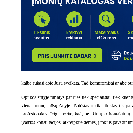
kalba sukasi apie Jūsų sveikatą. Tad kompromisai ar abejotin
Optikos srityje turintys patirties tiek specialistai, tiek klien
vieną įmonę mūsų šalyje. Išplėstas optikų tinklas tik patvi
profesionalais. Jeigu norite, kad, be akinių ar kontaktinių
įvairios konsultacijos, atkreipkite dėmesį į tokius pavadini