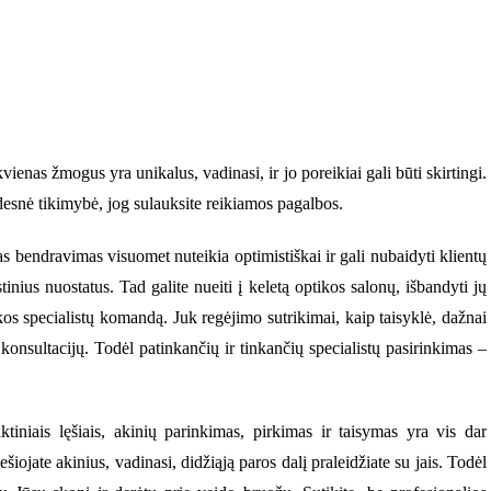
vienas žmogus yra unikalus, vadinasi, ir jo poreikiai gali būti skirtingi.
idesnė tikimybė, jog sulauksite reikiamos pagalbos.
as bendravimas visuomet nuteikia optimistiškai ir gali nubaidyti klientų
tinius nuostatus. Tad galite nueiti į keletą optikos salonų, išbandyti jų
tikos specialistų komandą. Juk regėjimo sutrikimai, kaip taisyklė, dažnai
konsultacijų. Todėl patinkančių ir tinkančių specialistų pasirinkimas –
tiniais lęšiais, akinių parinkimas, pirkimas ir taisymas yra vis dar
iojate akinius, vadinasi, didžiąją paros dalį praleidžiate su jais. Todėl