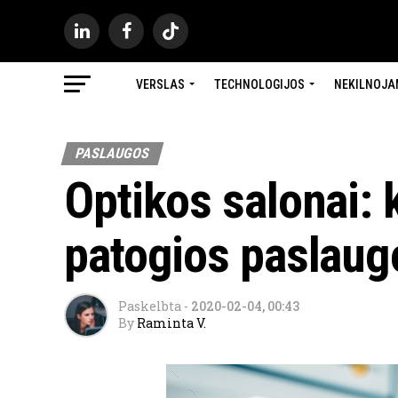
VERSLAS
TECHNOLOGIJOS
NEKILNOJA
PASLAUGOS
Optikos salonai: 
patogios paslaug
Paskelbta
-
2020-02-04, 00:43
By
Raminta V.