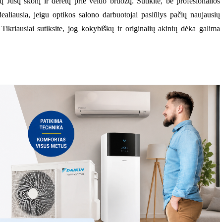
ktų Jūsų skonį ir derėtų prie veido bruožų. Sutikite, be profesionalios
ealiausia, jeigu optikos salono darbuotojai pasiūlys pačių naujausių
Tikriausiai sutiksite, jog kokybiškų ir originalių akinių dėka galima