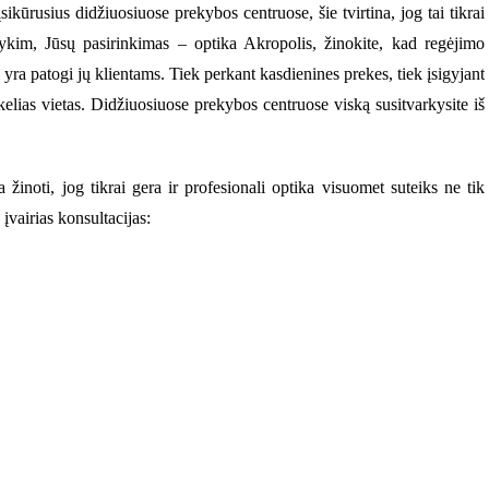
sikūrusius didžiuosiuose prekybos centruose, šie tvirtina, jog tai tikrai
kim, Jūsų pasirinkimas – optika Akropolis, žinokite, kad regėjimo
i yra patogi jų klientams. Tiek perkant kasdienines prekes, tiek įsigyjant
kelias vietas. Didžiuosiuose prekybos centruose viską susitvarkysite iš
a žinoti, jog tikrai gera ir profesionali optika visuomet suteiks ne tik
 įvairias konsultacijas: