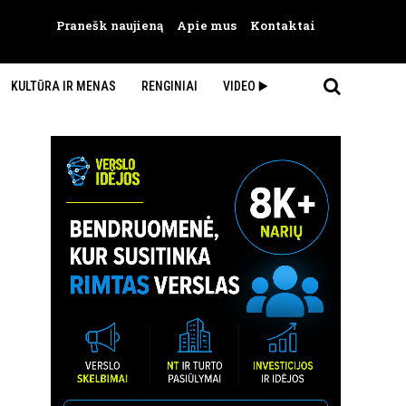
Pranešk naujieną
Apie mus
Kontaktai
KULTŪRA IR MENAS
RENGINIAI
VIDEO ▶️