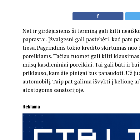
Net ir girdėjusiems šį terminą gali kilti neaišk
paprastai. Įžvalgesni gali pastebėti, kad pats pa
tiesa. Pagrindinis tokio kredito skirtumas nuo b
poreikiams. Tačiau tuomet gali kilti klausimas, k
mūsų kasdieniniai poreikiai. Tai gali būti ir buit
priklauso, kam šie pinigai bus panaudoti. Už juos
automobilį. Taip pat galima išvykti į kelionę a
atostogoms sanatorijoje.
Reklama