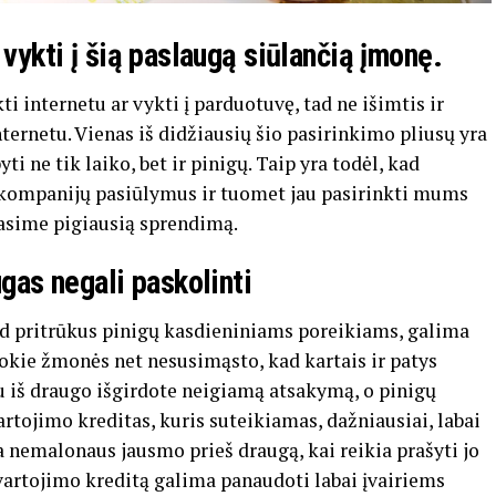
 vykti į šią paslaugą siūlančią įmonę.
ti internetu ar vykti į parduotuvę, tad ne išimtis ir
internetu. Vienas iš didžiausių šio pasirinkimo pliusų yra
i ne tik laiko, bet ir pinigų. Taip yra todėl, kad
ių kompanijų pasiūlymus ir tuomet jau pasirinkti mums
 rasime pigiausią sprendimą.
ugas negali paskolinti
d pritrūkus pinigų kasdieniniams poreikiams, galima
 tokie žmonės net nesusimąsto, kad kartais ir patys
igu iš draugo išgirdote neigiamą atsakymą, o pinigų
 vartojimo kreditas, kuris suteikiamas, dažniausiai, labai
nemalonaus jausmo prieš draugą, kai reikia prašyti jo
o, vartojimo kreditą galima panaudoti labai įvairiems