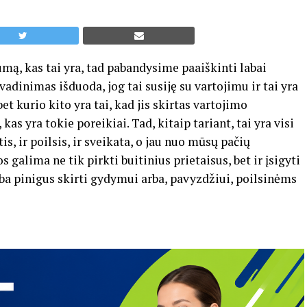
umą, kas tai yra, tad pabandysime paaiškinti labai
vadinimas išduoda, jog tai susiję su vartojimu ir tai yra
et kurio kito yra tai, kad jis skirtas vartojimo
as yra tokie poreikiai. Tad, kitaip tariant, tai yra visi
is, ir poilsis, ir sveikata, o jau nuo mūsų pačių
 galima ne tik pirkti buitinius prietaisus, bet ir įsigyti
rba pinigus skirti gydymui arba, pavyzdžiui, poilsinėms