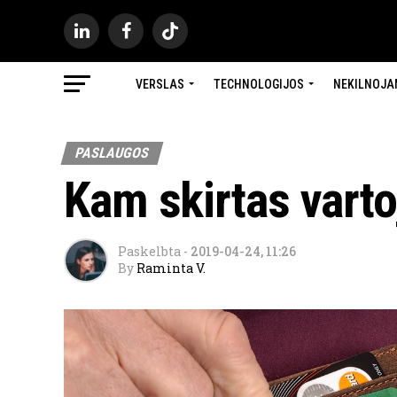
VERSLAS
TECHNOLOGIJOS
NEKILNOJA
PASLAUGOS
Kam skirtas varto
Paskelbta
-
2019-04-24, 11:26
By
Raminta V.