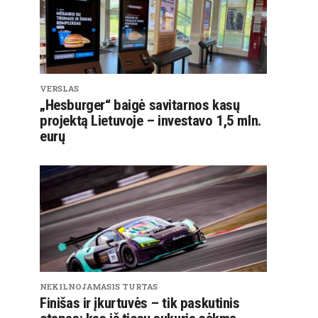
VERSLAS
„Hesburger“ baigė savitarnos kasų
projektą Lietuvoje – investavo 1,5 mln.
eurų
NEKILNOJAMASIS TURTAS
Finišas ir įkurtuvės – tik paskutinis