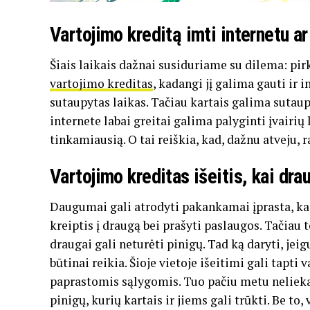
Vartojimo kreditą imti internetu ar
Šiais laikais dažnai susiduriame su dilema: pirk
vartojimo kreditas
, kadangi jį galima gauti ir 
sutaupytas laikas. Tačiau kartais galima sutaupyt
internete labai greitai galima palyginti įvair
tinkamiausią. O tai reiškia, kad, dažnu atveju,
Vartojimo kreditas išeitis, kai dra
Daugumai gali atrodyti pakankamai įprasta, ka
kreiptis į draugą bei prašyti paslaugos. Tačiau
draugai gali neturėti pinigų. Tad ką daryti, je
būtinai reikia. Šioje vietoje išeitimi gali tapti
paprastomis sąlygomis. Tuo pačiu metu nelieka 
pinigų, kurių kartais ir jiems gali trūkti. Be t