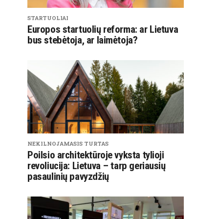
STARTUOLIAI
Europos startuolių reforma: ar Lietuva
bus stebėtoja, ar laimėtoja?
NEKILNOJAMASIS TURTAS
Poilsio architektūroje vyksta tylioji
revoliucija: Lietuva – tarp geriausių
pasaulinių pavyzdžių