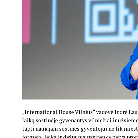
„International House Vilnius“ vadovė Indrė Lauč
laiką sostinėje gyvenantys vilniečiai ir užsienieč
tapti naujajam sostinės gyventojui ne tik miest
formatą, laiką ir dažnumą pasirenka patys prog