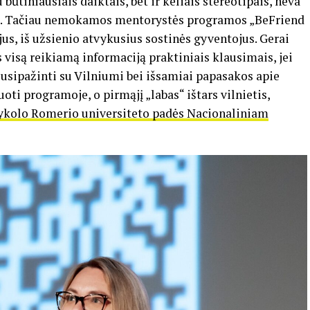
 būtiniausiais daiktais, bet ir keliais stereotipais, neva
atas. Tačiau nemokamos mentorystės programos „BeFriend
jus, iš užsienio atvykusius sostinės gyventojus. Gerai
visą reikiamą informaciją praktiniais klausimais, jei
 susipažinti su Vilniumi bei išsamiai papasakos apie
oti programoje, o pirmąjį „labas“ ištars vilnietis,
ykolo Romerio universiteto padės Nacionaliniam