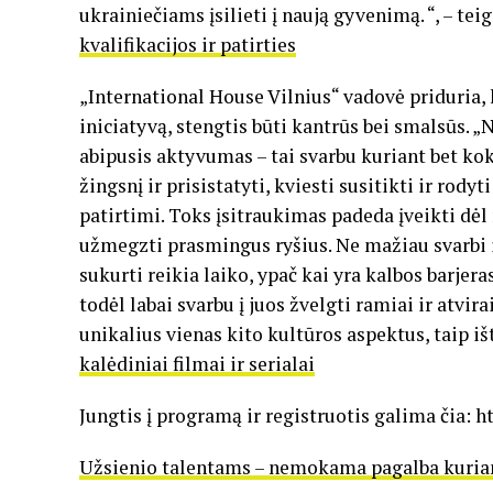
ukrainiečiams įsilieti į naują gyvenimą. “, – teig
kvalifikacijos ir patirties
„International House Vilnius“ vadovė priduria, 
iniciatyvą, stengtis būti kantrūs bei smalsūs. „
abipusis aktyvumas – tai svarbu kuriant bet ko
žingsnį ir prisistatyti, kviesti susitikti ir ro
patirtimi. Toks įsitraukimas padeda įveikti dėl
užmegzti prasmingus ryšius. Ne mažiau svarbi i
sukurti reikia laiko, ypač kai yra kalbos barjera
todėl labai svarbu į juos žvelgti ramiai ir atvi
unikalius vienas kito kultūros aspektus, taip iš
kalėdiniai filmai ir serialai
Jungtis į programą ir registruotis galima čia: ht
Užsienio talentams – nemokama pagalba kuriant