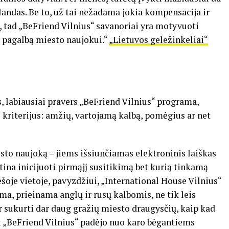
landas. Be to, už tai nežadama jokia kompensacija ir
 tad „BeFriend Vilnius“ savanoriai yra motyvuoti
ą pagalbą miesto naujokui.“
„Lietuvos geležinkeliai“
, labiausiai pravers „BeFriend Vilnius“ programa,
riterijus: amžių, vartojamą kalbą, pomėgius ar net
esto naujoką – jiems išsiunčiamas elektroninis laiškas
ina inicijuoti pirmąjį susitikimą bet kurią tinkamą
oje vietoje, pavyzdžiui, „International House Vilnius“
ama, prieinama anglų ir rusų kalbomis, ne tik leis
ir sukurti dar daug gražių miesto draugysčių, kaip kad
t „BeFriend Vilnius“ padėjo nuo karo bėgantiems