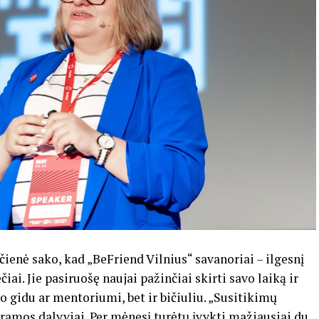
ienė sako, kad „BeFriend Vilnius“ savanoriai – ilgesnį
iai. Jie pasiruošę naujai pažinčiai skirti savo laiką ir
o gidu ar mentoriumi, bet ir bičiuliu. „Susitikimų
ramos dalyviai. Per mėnesį turėtų įvykti mažiausiai du