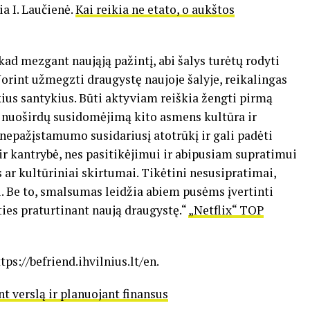
ia I. Laučienė.
Kai reikia ne etato, o aukštos
kad mezgant naująją pažintį, abi šalys turėtų rodyti
Norint užmegzti draugystę naujoje šalyje, reikalingas
kius santykius. Būti aktyviam reiškia žengti pirmą
dyti nuoširdų susidomėjimą kito asmens kultūra ir
 nepažįstamumo susidariusį atotrūkį ir gali padėti
r kantrybė, nes pasitikėjimui ir abipusiam supratimui
s ar kultūriniai skirtumai. Tikėtini nesusipratimai,
rai. Be to, smalsumas leidžia abiem pusėms įvertinti
ties praturtinant naują draugystę.“
„Netflix“ TOP
tps://befriend.ihvilnius.lt/en.
 verslą ir planuojant finansus