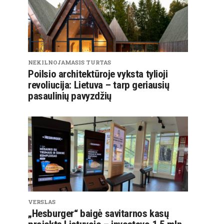
NEKILNOJAMASIS TURTAS
Poilsio architektūroje vyksta tylioji
revoliucija: Lietuva – tarp geriausių
pasaulinių pavyzdžių
VERSLAS
„Hesburger“ baigė savitarnos kasų