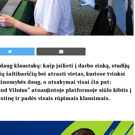
daug klaustukų: kaip įsilieti į darbo rinką, studijų
ų šaltibarščių bei atrasti vietas, kuriose tvinksi
žinomybės daug, o atsakymai visai čia pat:
Vilnius“ atnaujintoje platformoje siūlo kibtis į
stinę ir padės visais rūpimais klausimais.