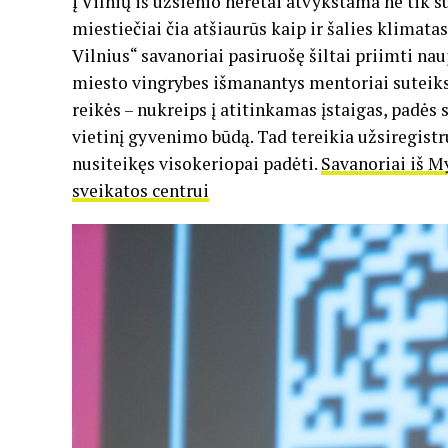
Į Vilnių iš užsienio neretai atvykstama ne tik su
miestiečiai čia atšiaurūs kaip ir šalies klim
Vilnius“ savanoriai pasiruošę šiltai priimti nau
miesto vingrybes išmanantys mentoriai suteiks 
reikės – nukreips į atitinkamas įstaigas, padės
vietinį gyvenimo būdą. Tad tereikia užsiregistru
nusiteikęs visokeriopai padėti.
Savanoriai iš M
sveikatos centrui