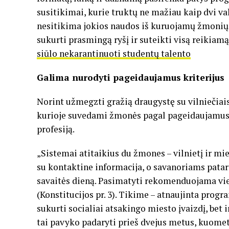
susitikimai, kurie truktų ne mažiau kaip dvi va
nesitikima jokios naudos iš kuruojamų žmonių,
sukurti prasmingą ryšį ir suteikti visą reikiam
siūlo nekarantinuoti studentų talento
Galima nurodyti pageidaujamus kriterijus
Norint užmegzti gražią draugystę su vilniečiais
kurioje suvedami žmonės pagal pageidaujamus k
profesiją.
„Sistemai atitaikius du žmones – vilnietį ir mi
su kontaktine informacija, o savanoriams patart
savaitės dieną. Pasimatyti rekomenduojama vieš
(Konstitucijos pr. 3). Tikime – atnaujinta progr
sukurti socialiai atsakingo miesto įvaizdį, bet 
tai pavyko padaryti prieš dvejus metus, kuome