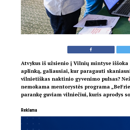
Atvykus iš užsienio į Vilnių mintyse iššoka 
aplinką, galiausiai, kur paragauti skaniausi
vilnietiškas naktinio gyvenimo pulsas? Ne
nemokama mentorystės programa „BeFriend 
parankę guviam vilniečiui, kuris aprodys so
Reklama