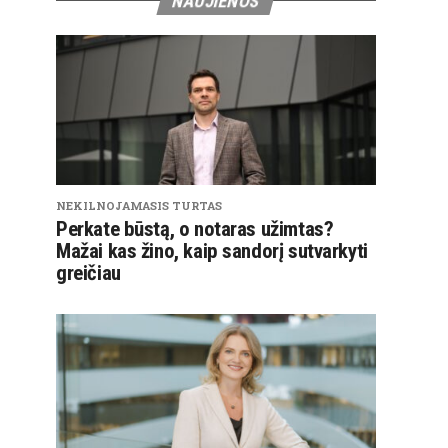
NAUJIENOS
NEKILNOJAMASIS TURTAS
Perkate būstą, o notaras užimtas?
Mažai kas žino, kaip sandorį sutvarkyti
greičiau