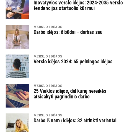
Inovatyvios verslo idėjos: 2024-2035 verslo
tendencijos startuolio kūrimui
VERSLO IDĖJOS
Darbo idėjos: 6 būdai – darbas sau
VERSLO IDĖJOS
Verslo idėjos 2024: 65 pelningos idėjos
VERSLO IDĖJOS
25 Veiklos idėjos, dėl kurių nereikės
atsisakyti pagrindinio darbo
VERSLO IDĖJOS
Darbo iš namų idėjos: 32 atrinkti variantai