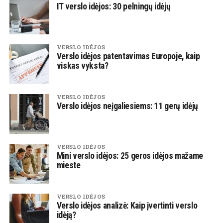
IT verslo idėjos: 30 pelningų idėjų
VERSLO IDĖJOS
Verslo idėjos patentavimas Europoje, kaip
viskas vyksta?
VERSLO IDĖJOS
Verslo idėjos neįgaliesiems: 11 gerų idėjų
VERSLO IDĖJOS
Mini verslo idėjos: 25 geros idėjos mažame
mieste
VERSLO IDĖJOS
Verslo idėjos analizė: Kaip įvertinti verslo
idėją?