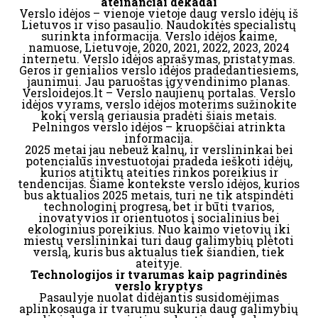
ateinančiai dekadai
Verslo idėjos
– vienoje vietoje daug verslo idėjų iš
Lietuvos ir viso pasaulio. Naudokitės specialistų
surinkta informacija.
Verslo idėjos kaime
,
namuose, Lietuvoje, 2020, 2021, 2022, 2023, 2024
internetu. Verslo idėjos aprašymas, pristatymas.
Geros ir
genialios verslo idėjos
pradedantiesiems,
jaunimui. Jau paruoštas įgyvendinimo planas.
Versloidejos.lt – Verslo naujienų portalas.
Verslo
idėjos vyrams
,
verslo idėjos moterims
sužinokite
kokį verslą geriausia pradėti šiais metais.
Pelningos verslo idėjos
– kruopščiai atrinkta
informacija.
2025 metai jau nebeuž kalnų, ir verslininkai bei
potencialūs investuotojai pradeda ieškoti idėjų,
kurios atitiktų ateities rinkos poreikius ir
tendencijas. Šiame kontekste verslo idėjos, kurios
bus aktualios 2025 metais, turi ne tik atspindėti
technologinį progresą, bet ir būti tvarios,
inovatyvios ir orientuotos į socialinius bei
ekologinius poreikius. Nuo kaimo vietovių iki
miestų verslininkai turi daug galimybių plėtoti
verslą, kuris bus aktualus tiek šiandien, tiek
ateityje.
Technologijos ir tvarumas kaip pagrindinės
verslo kryptys
Pasaulyje nuolat didėjantis susidomėjimas
aplinkosauga ir tvarumu sukuria daug galimybių