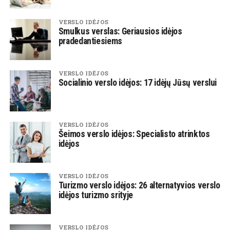
VERSLO IDĖJOS
Smulkus verslas: Geriausios idėjos
pradedantiesiems
VERSLO IDĖJOS
Socialinio verslo idėjos: 17 idėjų Jūsų verslui
VERSLO IDĖJOS
Šeimos verslo idėjos: Specialisto atrinktos
idėjos
VERSLO IDĖJOS
Turizmo verslo idėjos: 26 alternatyvios verslo
idėjos turizmo srityje
VERSLO IDĖJOS