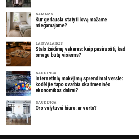
NAMAMS
Kur geriausia statyti lovą mažame
miegamajame?
LAISVALAIKIS
Stalo žaidimų vakaras: kaip pasiruošti, kad
smagu būtų visiems?
NAUDINGA
Internetinių mokėjimų sprendimai versle:
kodėl jie tapo svarbia skaitmeninės
ekonomikos dalimi?
NAUDINGA
Oro valytuvai biure: ar verta?