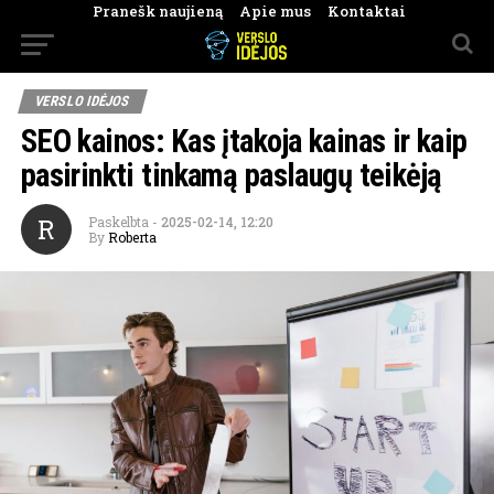
Pranešk naujieną
Apie mus
Kontaktai
VERSLO IDĖJOS
SEO kainos: Kas įtakoja kainas ir kaip
pasirinkti tinkamą paslaugų teikėją
R
Paskelbta
-
2025-02-14, 12:20
By
Roberta