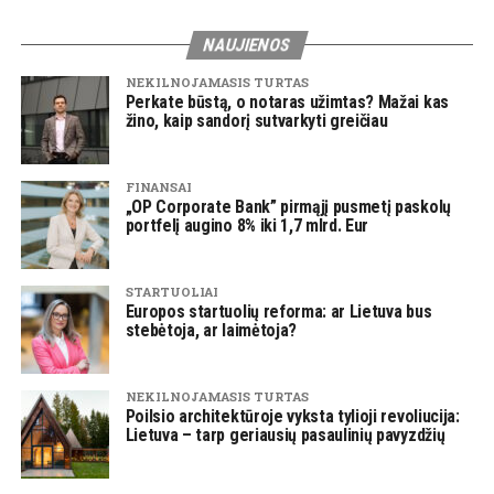
NAUJIENOS
NEKILNOJAMASIS TURTAS
Perkate būstą, o notaras užimtas? Mažai kas
žino, kaip sandorį sutvarkyti greičiau
FINANSAI
„OP Corporate Bank” pirmąjį pusmetį paskolų
portfelį augino 8% iki 1,7 mlrd. Eur
STARTUOLIAI
Europos startuolių reforma: ar Lietuva bus
stebėtoja, ar laimėtoja?
NEKILNOJAMASIS TURTAS
Poilsio architektūroje vyksta tylioji revoliucija:
Lietuva – tarp geriausių pasaulinių pavyzdžių