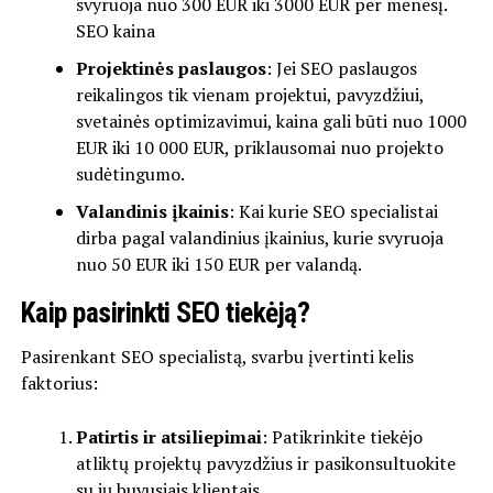
svyruoja nuo 300 EUR iki 3000 EUR per mėnesį.
SEO kaina
Projektinės paslaugos
: Jei SEO paslaugos
reikalingos tik vienam projektui, pavyzdžiui,
svetainės optimizavimui, kaina gali būti nuo 1000
EUR iki 10 000 EUR, priklausomai nuo projekto
sudėtingumo.
Valandinis įkainis
: Kai kurie SEO specialistai
dirba pagal valandinius įkainius, kurie svyruoja
nuo 50 EUR iki 150 EUR per valandą.
Kaip pasirinkti SEO tiekėją?
Pasirenkant SEO specialistą, svarbu įvertinti kelis
faktorius:
Patirtis ir atsiliepimai
: Patikrinkite tiekėjo
atliktų projektų pavyzdžius ir pasikonsultuokite
su jų buvusiais klientais.