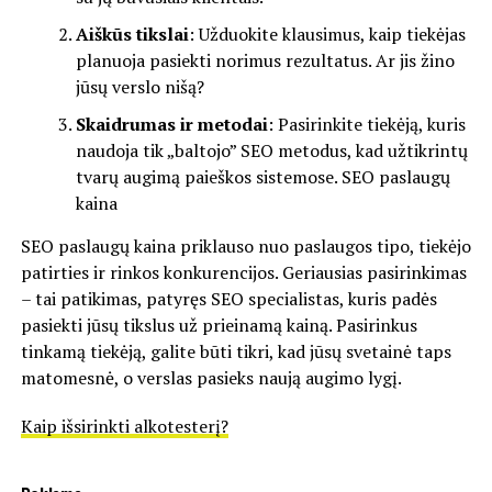
Aiškūs tikslai
: Užduokite klausimus, kaip tiekėjas
planuoja pasiekti norimus rezultatus. Ar jis žino
jūsų verslo nišą?
Skaidrumas ir metodai
: Pasirinkite tiekėją, kuris
naudoja tik „baltojo” SEO metodus, kad užtikrintų
tvarų augimą paieškos sistemose.
SEO paslaugų
kaina
SEO paslaugų kaina priklauso nuo paslaugos tipo, tiekėjo
patirties ir rinkos konkurencijos. Geriausias pasirinkimas
– tai patikimas, patyręs SEO specialistas, kuris padės
pasiekti jūsų tikslus už prieinamą kainą. Pasirinkus
tinkamą tiekėją, galite būti tikri, kad jūsų svetainė taps
matomesnė, o verslas pasieks naują augimo lygį.
Kaip išsirinkti alkotesterį?