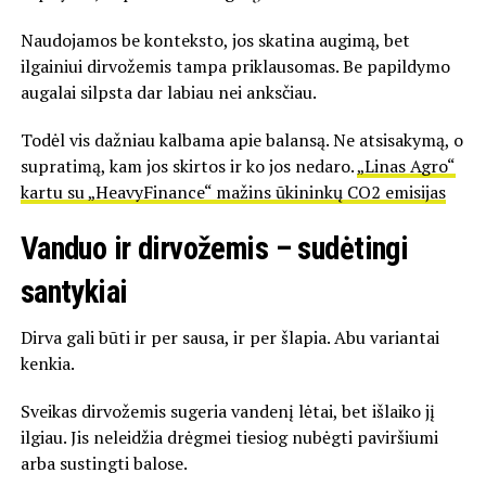
Naudojamos be konteksto, jos skatina augimą, bet
ilgainiui dirvožemis tampa priklausomas. Be papildymo
augalai silpsta dar labiau nei anksčiau.
Todėl vis dažniau kalbama apie balansą. Ne atsisakymą, o
supratimą, kam jos skirtos ir ko jos nedaro.
„Linas Agro“
kartu su „HeavyFinance“ mažins ūkininkų CO2 emisijas
Vanduo ir dirvožemis – sudėtingi
santykiai
Dirva gali būti ir per sausa, ir per šlapia. Abu variantai
kenkia.
Sveikas dirvožemis sugeria vandenį lėtai, bet išlaiko jį
ilgiau. Jis neleidžia drėgmei tiesiog nubėgti paviršiumi
arba sustingti balose.