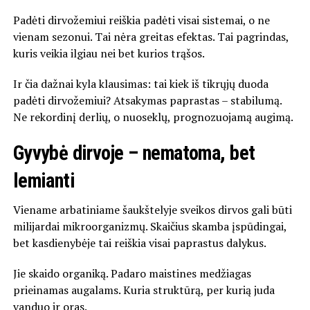
Padėti dirvožemiui reiškia padėti visai sistemai, o ne
vienam sezonui. Tai nėra greitas efektas. Tai pagrindas,
kuris veikia ilgiau nei bet kurios trąšos.
Ir čia dažnai kyla klausimas: tai kiek iš tikrųjų duoda
padėti dirvožemiui? Atsakymas paprastas – stabilumą.
Ne rekordinį derlių, o nuoseklų, prognozuojamą augimą.
Gyvybė dirvoje – nematoma, bet
lemianti
Viename arbatiniame šaukštelyje sveikos dirvos gali būti
milijardai mikroorganizmų. Skaičius skamba įspūdingai,
bet kasdienybėje tai reiškia visai paprastus dalykus.
Jie skaido organiką. Padaro maistines medžiagas
prieinamas augalams. Kuria struktūrą, per kurią juda
vanduo ir oras.