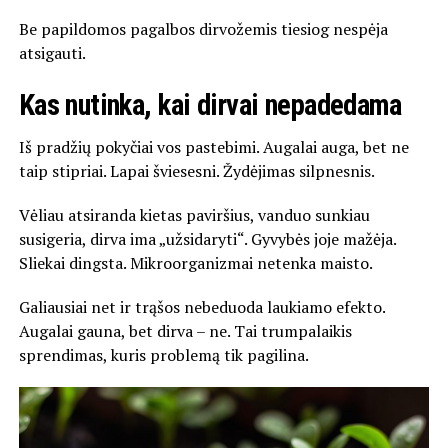
Be papildomos pagalbos dirvožemis tiesiog nespėja
atsigauti.
Kas nutinka, kai dirvai nepadedama
Iš pradžių pokyčiai vos pastebimi. Augalai auga, bet ne
taip stipriai. Lapai šviesesni. Žydėjimas silpnesnis.
Vėliau atsiranda kietas paviršius, vanduo sunkiau
susigeria, dirva ima „užsidaryti“. Gyvybės joje mažėja.
Sliekai dingsta. Mikroorganizmai netenka maisto.
Galiausiai net ir trąšos nebeduoda laukiamo efekto.
Augalai gauna, bet dirva – ne. Tai trumpalaikis
sprendimas, kuris problemą tik pagilina.