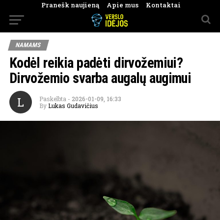
Pranešk naujieną
Apie mus
Kontaktai
NAMAMS
Kodėl reikia padėti dirvožemiui?
Dirvožemio svarba augalų augimui
L
Paskelbta
-
2026-01-09, 16:33
By
Lukas Gudavičius