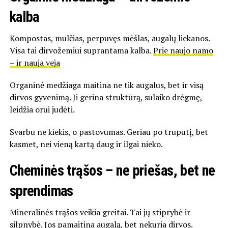
kalba
Kompostas, mulčias, perpuvęs mėšlas, augalų liekanos.
Visa tai dirvožemiui suprantama kalba.
Prie naujo namo
– ir nauja veja
Organinė medžiaga maitina ne tik augalus, bet ir visą
dirvos gyvenimą. Ji gerina struktūrą, sulaiko drėgmę,
leidžia orui judėti.
Svarbu ne kiekis, o pastovumas. Geriau po truputį, bet
kasmet, nei vieną kartą daug ir ilgai nieko.
Cheminės trąšos – ne priešas, bet ne
sprendimas
Mineralinės trąšos veikia greitai. Tai jų stiprybė ir
silpnybė. Jos pamaitina augalą, bet nekuria dirvos.