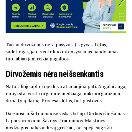
Tačiau dirvožemis nėra pasyvus. Jis gyvas. Lėtas,
sudėtingas, jautrus. Ir kuo intensyviau jis naudojamas,
tuo labiau jam reikia pagalbos.
Dirvožemis nėra neišsenkantis
Natūralioje aplinkoje dirva atsinaujina pati. Augalai auga,
nunyksta, virsta organine medžiaga, mikroorganizmai
dirba tylų darbą. Procesas lėtas, bet pastovus.
Daržuose ir šiltnamiuose viskas kitaip. Derlius išnešamas.
Lapai surenkami. Šaknys išraunamos. Maistinės
medžiagos palieka dirvą greičiau, nei spėja sugrįžti.