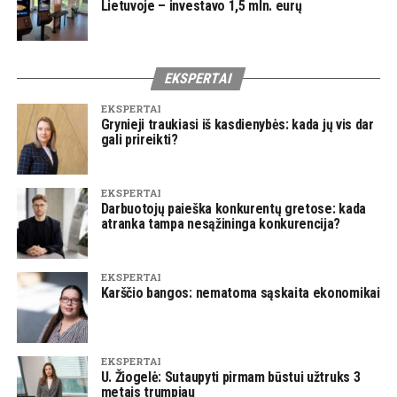
Lietuvoje – investavo 1,5 mln. eurų
EKSPERTAI
EKSPERTAI
Grynieji traukiasi iš kasdienybės: kada jų vis dar
gali prireikti?
EKSPERTAI
Darbuotojų paieška konkurentų gretose: kada
atranka tampa nesąžininga konkurencija?
EKSPERTAI
Karščio bangos: nematoma sąskaita ekonomikai
EKSPERTAI
U. Žiogelė: Sutaupyti pirmam būstui užtruks 3
metais trumpiau