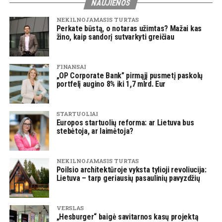
NAUJIENOS
NEKILNOJAMASIS TURTAS
Perkate būstą, o notaras užimtas? Mažai kas
žino, kaip sandorį sutvarkyti greičiau
FINANSAI
„OP Corporate Bank” pirmąjį pusmetį paskolų
portfelį augino 8% iki 1,7 mlrd. Eur
STARTUOLIAI
Europos startuolių reforma: ar Lietuva bus
stebėtoja, ar laimėtoja?
NEKILNOJAMASIS TURTAS
Poilsio architektūroje vyksta tylioji revoliucija:
Lietuva – tarp geriausių pasaulinių pavyzdžių
VERSLAS
„Hesburger“ baigė savitarnos kasų projektą