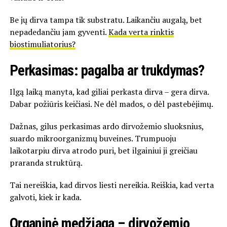
Be jų dirva tampa tik substratu. Laikančiu augalą, bet
nepadedančiu jam gyventi.
Kada verta rinktis
biostimuliatorius?
Perkasimas: pagalba ar trukdymas?
Ilgą laiką manyta, kad giliai perkasta dirva – gera dirva.
Dabar požiūris keičiasi. Ne dėl mados, o dėl pastebėjimų.
Dažnas, gilus perkasimas ardo dirvožemio sluoksnius,
suardo mikroorganizmų buveines. Trumpuoju
laikotarpiu dirva atrodo puri, bet ilgainiui ji greičiau
praranda struktūrą.
Tai nereiškia, kad dirvos liesti nereikia. Reiškia, kad verta
galvoti, kiek ir kada.
Organinė medžiaga – dirvožemio