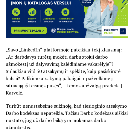
„Savo „LinkedIn“ platformoje pateikiau tokį klausimą:
„Ar darbdavys turėtų mokėti darbuotojui darbo
užmokestį už dalyvavimą kalėdiniame vakarėlyje“?
Sulaukiau virš 50 atsakymų ir spėkite, kaip pasiskirstė
balsai? Palikime atsakymą pabaigai ir pažvelkime į
situaciją iš teisinės pusės“, – temos apžvalgą pradeda J.
Karvelė.
Turbūt nenustebsime sužinoję, kad tiesioginio atsakymo
Darbo kodeksas nepateikia. Tačiau Darbo kodeksas aiškiai
nustato, jog už darbo laiką yra mokamas darbo
užmokestis.