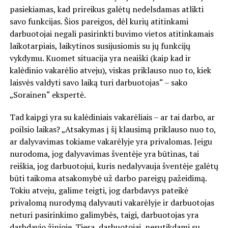
pasiekiamas, kad prireikus galėtų nedelsdamas atlikti
savo funkcijas. Šios pareigos, dėl kurių atitinkami
darbuotojai negali pasirinkti buvimo vietos atitinkamais
laikotarpiais, laikytinos susijusiomis su jų funkcijų
vykdymu. Kuomet situacija yra neaiški (kaip kad ir
kalėdinio vakarėlio atveju), viskas priklauso nuo to, kiek
laisvės valdyti savo laiką turi darbuotojas“ – sako
„Sorainen“ ekspertė.
Tad kaipgi yra su kalėdiniais vakarėliais – ar tai darbo, ar
poilsio laikas? „Atsakymas į šį klausimą priklauso nuo to,
ar dalyvavimas tokiame vakarėlyje yra privalomas. Jeigu
nurodoma, jog dalyvavimas šventėje yra būtinas, tai
reiškia, jog darbuotojui, kuris nedalyvauja šventėje galėtų
būti taikoma atsakomybė už darbo pareigų pažeidimą.
Tokiu atveju, galime teigti, jog darbdavys pateikė
privalomą nurodymą dalyvauti vakarėlyje ir darbuotojas
neturi pasirinkimo galimybės, taigi, darbuotojas yra
darbdavio žinioje. Tiesa, darbuotojai, nesutikdami su