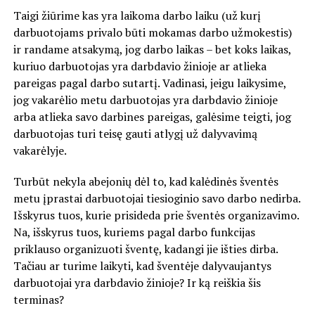
Taigi žiūrime kas yra laikoma darbo laiku (už kurį
darbuotojams privalo būti mokamas darbo užmokestis)
ir randame atsakymą, jog darbo laikas – bet koks laikas,
kuriuo darbuotojas yra darbdavio žinioje ar atlieka
pareigas pagal darbo sutartį. Vadinasi, jeigu laikysime,
jog vakarėlio metu darbuotojas yra darbdavio žinioje
arba atlieka savo darbines pareigas, galėsime teigti, jog
darbuotojas turi teisę gauti atlygį už dalyvavimą
vakarėlyje.
Turbūt nekyla abejonių dėl to, kad kalėdinės šventės
metu įprastai darbuotojai tiesioginio savo darbo nedirba.
Išskyrus tuos, kurie prisideda prie šventės organizavimo.
Na, išskyrus tuos, kuriems pagal darbo funkcijas
priklauso organizuoti šventę, kadangi jie išties dirba.
Tačiau ar turime laikyti, kad šventėje dalyvaujantys
darbuotojai yra darbdavio žinioje? Ir ką reiškia šis
terminas?