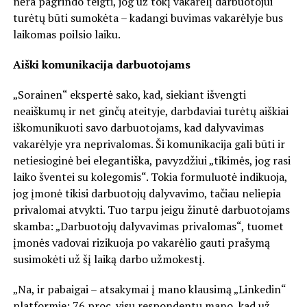
nėra pagrindo teigti, jog už tokį vakarėlį darbuotojui
turėtų būti sumokėta – kadangi buvimas vakarėlyje bus
laikomas poilsio laiku.
Aiški komunikacija darbuotojams
„Sorainen“ ekspertė sako, kad, siekiant išvengti
neaiškumų ir net ginčų ateityje, darbdaviai turėtų aiškiai
iškomunikuoti savo darbuotojams, kad dalyvavimas
vakarėlyje yra neprivalomas. Ši komunikacija gali būti ir
netiesioginė bei elegantiška, pavyzdžiui „tikimės, jog rasi
laiko šventei su kolegomis“. Tokia formuluotė indikuoja,
jog įmonė tikisi darbuotojų dalyvavimo, tačiau neliepia
privalomai atvykti. Tuo tarpu jeigu žinutė darbuotojams
skamba: „Darbuotojų dalyvavimas privalomas“, tuomet
įmonės vadovai rizikuoja po vakarėlio gauti prašymą
susimokėti už šį laiką darbo užmokestį.
„Na, ir pabaigai – atsakymai į mano klausimą „Linkedin“
platformje: 76 proc. visų respondentų mano, kad už