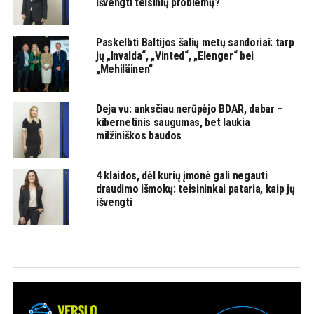
išvengti teisinių problemų?
Paskelbti Baltijos šalių metų sandoriai: tarp
jų „Invalda“, „Vinted“, „Elenger“ bei
„Mehiläinen“
Deja vu: anksčiau nerūpėjo BDAR, dabar –
kibernetinis saugumas, bet laukia
milžiniškos baudos
4 klaidos, dėl kurių įmonė gali negauti
draudimo išmokų: teisininkai pataria, kaip jų
išvengti