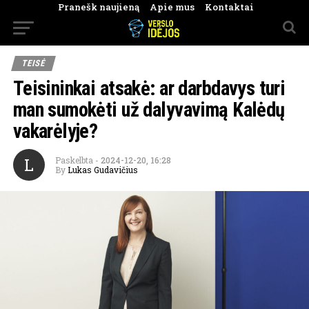
Pranešk naujieną
Apie mus
Kontaktai
TEISĖ
Teisininkai atsakė: ar darbdavys turi
man sumokėti už dalyvavimą Kalėdų
vakarėlyje?
L
Paskelbta
-
2024-12-20, 16:28
By
Lukas Gudavičius