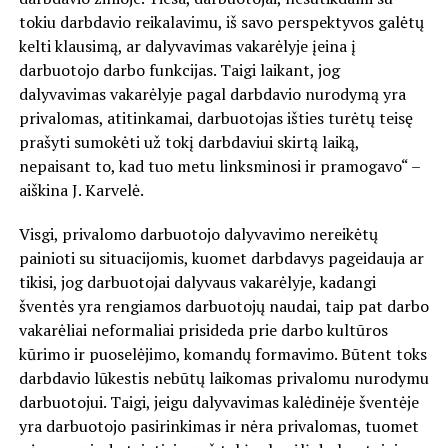
tokiu darbdavio reikalavimu, iš savo perspektyvos galėtų
kelti klausimą, ar dalyvavimas vakarėlyje įeina į
darbuotojo darbo funkcijas. Taigi laikant, jog
dalyvavimas vakarėlyje pagal darbdavio nurodymą yra
privalomas, atitinkamai, darbuotojas išties turėtų teisę
prašyti sumokėti už tokį darbdaviui skirtą laiką,
nepaisant to, kad tuo metu linksminosi ir pramogavo“ –
aiškina J. Karvelė.
Visgi, privalomo darbuotojo dalyvavimo nereikėtų
painioti su situacijomis, kuomet darbdavys pageidauja ar
tikisi, jog darbuotojai dalyvaus vakarėlyje, kadangi
šventės yra rengiamos darbuotojų naudai, taip pat darbo
vakarėliai neformaliai prisideda prie darbo kultūros
kūrimo ir puoselėjimo, komandų formavimo. Būtent toks
darbdavio lūkestis nebūtų laikomas privalomu nurodymu
darbuotojui. Taigi, jeigu dalyvavimas kalėdinėje šventėje
yra darbuotojo pasirinkimas ir nėra privalomas, tuomet