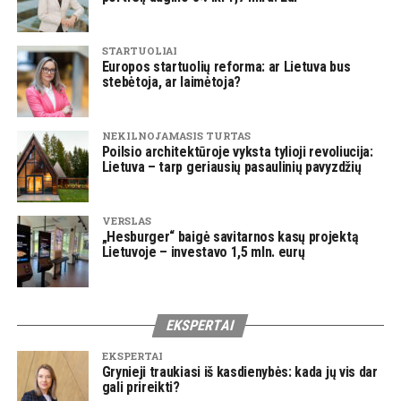
STARTUOLIAI
Europos startuolių reforma: ar Lietuva bus
stebėtoja, ar laimėtoja?
NEKILNOJAMASIS TURTAS
Poilsio architektūroje vyksta tylioji revoliucija:
Lietuva – tarp geriausių pasaulinių pavyzdžių
VERSLAS
„Hesburger“ baigė savitarnos kasų projektą
Lietuvoje – investavo 1,5 mln. eurų
EKSPERTAI
EKSPERTAI
Grynieji traukiasi iš kasdienybės: kada jų vis dar
gali prireikti?