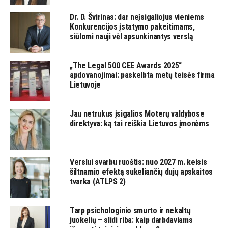
Dr. D. Švirinas: dar neįsigaliojus vieniems
Konkurencijos įstatymo pakeitimams,
siūlomi nauji vėl apsunkinantys verslą
„The Legal 500 CEE Awards 2025“
apdovanojimai: paskelbta metų teisės firma
Lietuvoje
Jau netrukus įsigalios Moterų valdybose
direktyva: ką tai reiškia Lietuvos įmonėms
Verslui svarbu ruoštis: nuo 2027 m. keisis
šiltnamio efektą sukeliančių dujų apskaitos
tvarka (ATLPS 2)
Tarp psichologinio smurto ir nekaltų
juokelių – slidi riba: kaip darbdaviams