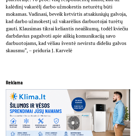
kalėdinį vakarėlį darbo užmokestis neturėtų būti
mokamas. Vadinasi, beveik ketvirtis atsakiusiųjų galvoja,
kad darbo užmokestį už vakarėlius darbuotojai turėtų
gauti. Klausimas tikrai keliantis neaiškumų, todėl kviečiu
darbdavius pagalvoti apie aiškią komunikaciją savo
darbuotojams, kad vėliau šventė nevirstu dideliu galvos
skausmu“, – priduria J. Karvelė
Reklama