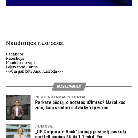
Naudingos nuorodos:
Padangos
Rateshops
Naudotos knygos
Fejerverkai Kaune
-->Čia gali būti Jūsų nuoroda <--
NAUJIENOS
NEKILNOJAMASIS TURTAS
Perkate būstą, o notaras užimtas? Mažai kas
žino, kaip sandorį sutvarkyti greičiau
FINANSAI
„OP Corporate Bank” pirmąjį pusmetį paskolų
portfelį augino 8% iki 1,7 mlrd. Eur