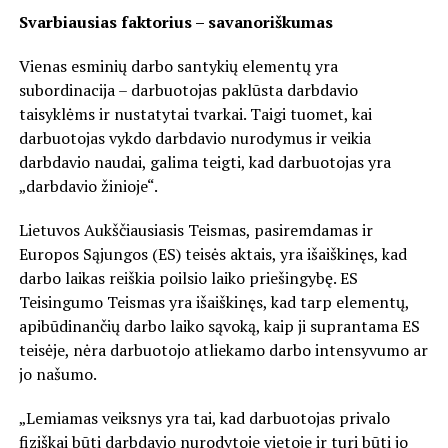
Svarbiausias faktorius – savanoriškumas
Vienas esminių darbo santykių elementų yra
subordinacija – darbuotojas paklūsta darbdavio
taisyklėms ir nustatytai tvarkai. Taigi tuomet, kai
darbuotojas vykdo darbdavio nurodymus ir veikia
darbdavio naudai, galima teigti, kad darbuotojas yra
„darbdavio žinioje“.
Lietuvos Aukščiausiasis Teismas, pasiremdamas ir
Europos Sąjungos (ES) teisės aktais, yra išaiškinęs, kad
darbo laikas reiškia poilsio laiko priešingybę. ES
Teisingumo Teismas yra išaiškinęs, kad tarp elementų,
apibūdinančių darbo laiko sąvoką, kaip ji suprantama ES
teisėje, nėra darbuotojo atliekamo darbo intensyvumo ar
jo našumo.
„Lemiamas veiksnys yra tai, kad darbuotojas privalo
fiziškai būti darbdavio nurodytoje vietoje ir turi būti jo