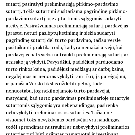
sutartį pasirašyti preliminariąją pirkimo-pardavimo
sutartį. Tokia sutartimi susitariama pagrindinę pirkimo-
pardavimo sutartį joje aptartomis sąlygomis sudaryti
ateityje. Pasirašydamas preliminariąją sutartį pardavėjas
įprastai neturi paslėptų ketinimų ir siekia sudaryti
pagrindinę sutartį dėl turto pardavimo, tačiau versle
pasitaikanti praktika rodo, kad yra nemažai atvejų, kai
pardavėjas pats siekia nutraukti preliminariąją sutartį ar
atsisako ją vykdyti. Pavyzdžiui, padidėjusi parduodamo
turto rinkos kaina, padidėjusi medžiagų ar darbų kaina,
negalėjimas ar nenoras vykdyti tam tikrų įsipareigojimų
ir panašiai.Verslo tikslas uždirbti pelną, todėl
nenuostabu, jog nekilnojamojo turto pardavėjai,
matydami, kad turto pardavimas preliminarioje sutartyje
sutartomis sąlygomis yra nebenaudingas, pasirenka
nebevykdyti preliminariosios sutarties. Tačiau ne
visuomet toks nevykdymas pardavėjui yra naudingas,
todėl sprendimas nutraukti ar nebevykdyti preliminarios
sutarties turi būti priimtas pamatuotai ir įvertinant