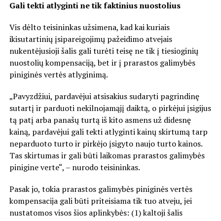
Gali tekti atlyginti ne tik faktinius nuostolius
Vis dėlto teisininkas užsimena, kad kai kuriais
ikisutartinių įsipareigojimų pažeidimo atvejais
nukentėjusioji šalis gali turėti teisę ne tik į tiesioginių
nuostolių kompensaciją, bet ir į prarastos galimybės
piniginės vertės atlyginimą.
„Pavyzdžiui, pardavėjui atsisakius sudaryti pagrindinę
sutartį ir parduoti nekilnojamąjį daiktą, o pirkėjui įsigijus
tą patį arba panašų turtą iš kito asmens už didesnę
kainą, pardavėjui gali tekti atlyginti kainų skirtumą tarp
neparduoto turto ir pirkėjo įsigyto naujo turto kainos.
Tas skirtumas ir gali būti laikomas prarastos galimybės
pinigine verte“, – nurodo teisininkas.
Pasak jo, tokia prarastos galimybės piniginės vertės
kompensacija gali būti priteisiama tik tuo atveju, jei
nustatomos visos šios aplinkybės: (1) kaltoji šalis