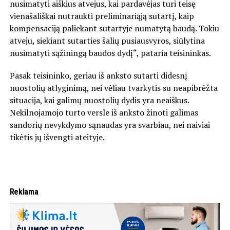
nusimatyti aiškius atvejus, kai pardavėjas turi teisę
vienašališkai nutraukti preliminariąją sutartį, kaip
kompensaciją paliekant sutartyje numatytą baudą. Tokiu
atveju, siekiant sutarties šalių pusiausvyros, siūlytina
nusimatyti sąžiningą baudos dydį“, pataria teisininkas.
Pasak teisininko, geriau iš anksto sutarti didesnį
nuostolių atlyginimą, nei vėliau tvarkytis su neapibrėžta
situacija, kai galimų nuostolių dydis yra neaiškus.
Nekilnojamojo turto versle iš anksto žinoti galimas
sandorių nevykdymo sąnaudas yra svarbiau, nei naiviai
tikėtis jų išvengti ateityje.
Reklama