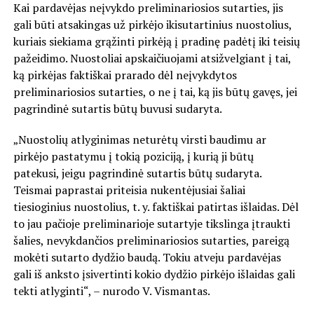
Kai pardavėjas neįvykdo preliminariosios sutarties, jis
gali būti atsakingas už pirkėjo ikisutartinius nuostolius,
kuriais siekiama grąžinti pirkėją į pradinę padėtį iki teisių
pažeidimo. Nuostoliai apskaičiuojami atsižvelgiant į tai,
ką pirkėjas faktiškai prarado dėl neįvykdytos
preliminariosios sutarties, o ne į tai, ką jis būtų gavęs, jei
pagrindinė sutartis būtų buvusi sudaryta.
„Nuostolių atlyginimas neturėtų virsti baudimu ar
pirkėjo pastatymu į tokią poziciją, į kurią ji būtų
patekusi, jeigu pagrindinė sutartis būtų sudaryta.
Teismai paprastai priteisia nukentėjusiai šaliai
tiesioginius nuostolius, t. y. faktiškai patirtas išlaidas. Dėl
to jau pačioje preliminarioje sutartyje tikslinga įtraukti
šalies, nevykdančios preliminariosios sutarties, pareigą
mokėti sutarto dydžio baudą. Tokiu atveju pardavėjas
gali iš anksto įsivertinti kokio dydžio pirkėjo išlaidas gali
tekti atlyginti“, – nurodo V. Vismantas.