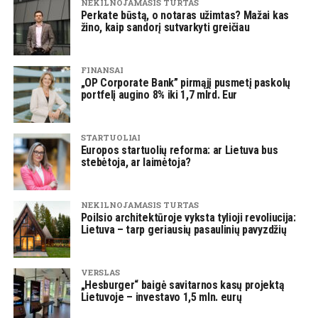
NEKILNOJAMASIS TURTAS
Perkate būstą, o notaras užimtas? Mažai kas
žino, kaip sandorį sutvarkyti greičiau
FINANSAI
„OP Corporate Bank” pirmąjį pusmetį paskolų
portfelį augino 8% iki 1,7 mlrd. Eur
STARTUOLIAI
Europos startuolių reforma: ar Lietuva bus
stebėtoja, ar laimėtoja?
NEKILNOJAMASIS TURTAS
Poilsio architektūroje vyksta tylioji revoliucija:
Lietuva – tarp geriausių pasaulinių pavyzdžių
VERSLAS
„Hesburger“ baigė savitarnos kasų projektą
Lietuvoje – investavo 1,5 mln. eurų