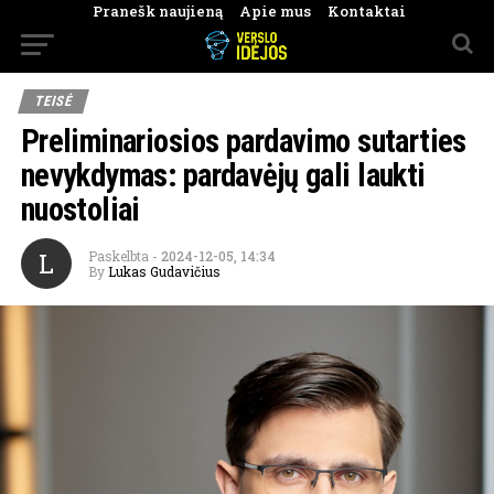
Pranešk naujieną
Apie mus
Kontaktai
TEISĖ
Preliminariosios pardavimo sutarties
nevykdymas: pardavėjų gali laukti
nuostoliai
L
Paskelbta
-
2024-12-05, 14:34
By
Lukas Gudavičius