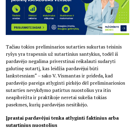
Tačiau tokios preliminarios sutarties sukurtas teisinis
ryšys yra trapesnis už sutartinius santykius, todėl iš
pardavėjo negalima priverstinai reikalauti sudaryti
galutinę sutartį, kas leidžia pardavėjui būti
lankstesniam“ – sako V. Vismantas ir prideda, kad
pardavėjo pareiga atlyginti pirkėjo dėl preliminariosios
sutarties nevykdymo patirtus nuostolius yra itin
neapibrėžta ir praktikoje neretai sukelia tokias
pasekmes, kurių pardavėjas nesitikėjo.
Įprastai pardavėjui tenka atlyginti faktinius arba
sutartinius nuostolius