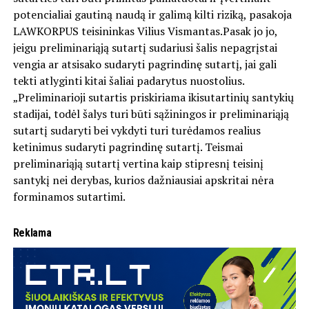
potencialiai gautiną naudą ir galimą kilti riziką, pasakoja
LAWKORPUS teisininkas Vilius Vismantas.Pasak jo jo,
jeigu preliminariąją sutartį sudariusi šalis nepagrįstai
vengia ar atsisako sudaryti pagrindinę sutartį, jai gali
tekti atlyginti kitai šaliai padarytus nuostolius.
„Preliminarioji sutartis priskiriama ikisutartinių santykių
stadijai, todėl šalys turi būti sąžiningos ir preliminariąją
sutartį sudaryti bei vykdyti turi turėdamos realius
ketinimus sudaryti pagrindinę sutartį. Teismai
preliminariąją sutartį vertina kaip stipresnį teisinį
santykį nei derybas, kurios dažniausiai apskritai nėra
forminamos sutartimi.
Reklama