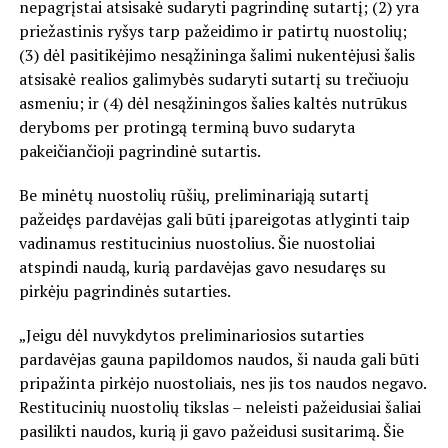
nepagrįstai atsisakė sudaryti pagrindinę sutartį; (2) yra
priežastinis ryšys tarp pažeidimo ir patirtų nuostolių;
(3) dėl pasitikėjimo nesąžininga šalimi nukentėjusi šalis
atsisakė realios galimybės sudaryti sutartį su trečiuoju
asmeniu; ir (4) dėl nesąžiningos šalies kaltės nutrūkus
deryboms per protingą terminą buvo sudaryta
pakeičiančioji pagrindinė sutartis.
Be minėtų nuostolių rūšių, preliminariąją sutartį
pažeidęs pardavėjas gali būti įpareigotas atlyginti taip
vadinamus restitucinius nuostolius. Šie nuostoliai
atspindi naudą, kurią pardavėjas gavo nesudaręs su
pirkėju pagrindinės sutarties.
„Jeigu dėl nuvykdytos preliminariosios sutarties
pardavėjas gauna papildomos naudos, ši nauda gali būti
pripažinta pirkėjo nuostoliais, nes jis tos naudos negavo.
Restitucinių nuostolių tikslas – neleisti pažeidusiai šaliai
pasilikti naudos, kurią ji gavo pažeidusi susitarimą. Šie