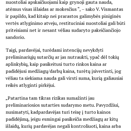
nuostoliai apskaičiuojami kaip grynoji gauta nauda,
atėmus visas išlaidas ar mokesčius “, – sako V. Vismantas
ir papildo, kad kitaip nei prarastos galimybės piniginės
vertės atlyginimo atveju, restituciniai nuostoliai gali būti
priteisiami net ir nesant vėliau sudaryto pakeičiančiojo
sandorio.
Taigi, pardavėjai, turėdami intencijų nevykdyti
preliminariųjų sutarčių ar jas nutraukti, ypač dėl tokių
aplinkybių, kaip pasikeitusi turto rinkos kaina ar
padidėjusi medžiagų/darbų kaina, turėtų įsivertinti, jog
vėliau ta siekiama nauda gali virsti suma, kurią galiausiai
reikės atlyginti pirkėjui.
„Patartina tam tikras rizikas sumažinti jau
preliminariosios sutarties sudarymo metu. Pavyzdžiui,
nusimatyti, kadpardavėjas turi teisę į turto kainos
padidėjimą, jeigu esmingai pasikeičia medžiagų ar kitų
išlaidų, kurių pardavėjas negali kontroliuoti, kaina arba