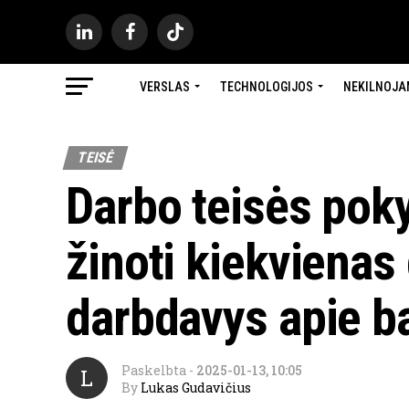
VERSLAS
TECHNOLOGIJOS
NEKILNOJA
TEISĖ
Darbo teisės poky
žinoti kiekvienas
darbdavys apie b
Paskelbta
-
2025-01-13, 10:05
L
By
Lukas Gudavičius