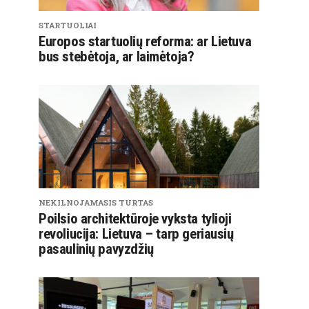
STARTUOLIAI
Europos startuolių reforma: ar Lietuva
bus stebėtoja, ar laimėtoja?
NEKILNOJAMASIS TURTAS
Poilsio architektūroje vyksta tylioji
revoliucija: Lietuva – tarp geriausių
pasaulinių pavyzdžių