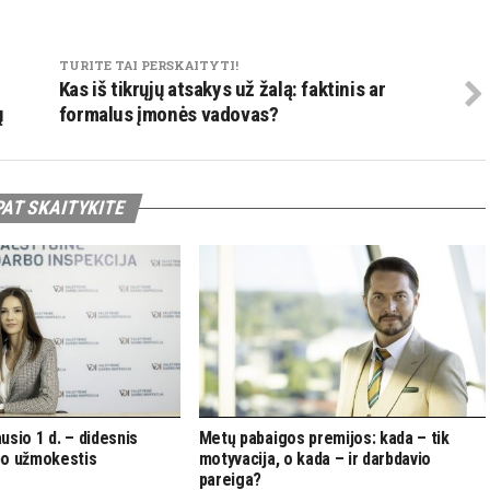
TURITE TAI PERSKAITYTI!
Kas iš tikrųjų atsakys už žalą: faktinis ar
ų
formalus įmonės vadovas?
PAT SKAITYKITE
usio 1 d. – didesnis
Metų pabaigos premijos: kada – tik
bo užmokestis
motyvacija, o kada – ir darbdavio
pareiga?