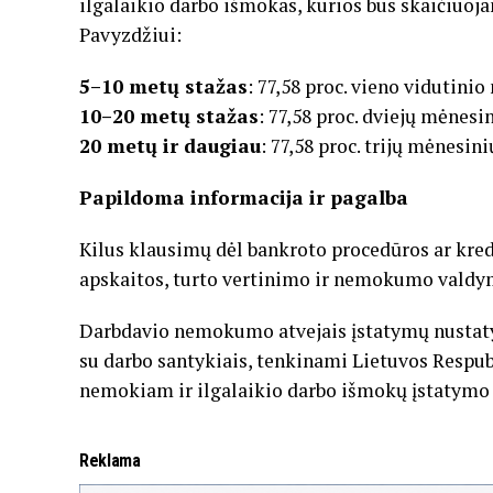
ilgalaikio darbo išmokas, kurios bus skaičiuoja
Pavyzdžiui:
5–10 metų stažas
: 77,58 proc. vieno vidutini
10–20 metų stažas
: 77,58 proc. dviejų mėnesi
20 metų ir daugiau
: 77,58 proc. trijų mėnesin
Papildoma informacija ir pagalba
Kilus klausimų dėl bankroto procedūros ar kred
apskaitos, turto vertinimo ir nemokumo valdymo t
Darbdavio nemokumo atvejais įstatymų nustatyt
su darbo santykiais, tenkinami Lietuvos Respub
nemokiam ir ilgalaikio darbo išmokų įstatymo nu
Reklama