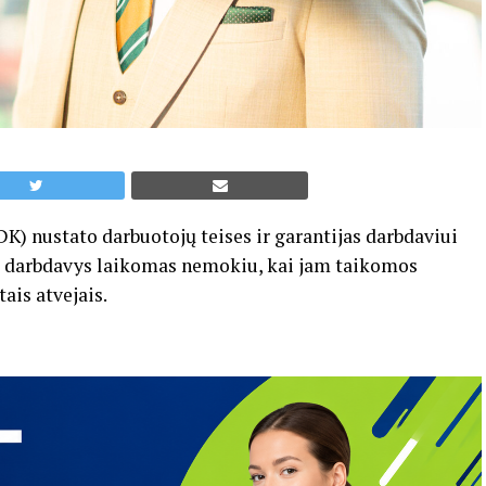
K) nustato darbuotojų teises ir garantijas darbdaviui
lį darbdavys laikomas nemokiu, kai jam taikomos
ais atvejais.