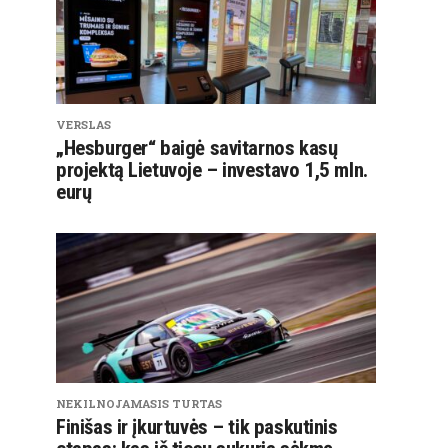
VERSLAS
„Hesburger“ baigė savitarnos kasų
projektą Lietuvoje – investavo 1,5 mln.
eurų
NEKILNOJAMASIS TURTAS
Finišas ir įkurtuvės – tik paskutinis