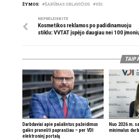
ŽYMOS:
ŠARŪNAS ORLAVIČIUS
VDI
NEPRELEISKITE
Kosmetikos reklamos po padidinamuoju
stiklu: VVTAT įspėjo daugiau nei 100 įmoni
TAIP 
Darbdaviai apie pašalintus pažeidimus
Nuo 2026 m. sa
galės pranešti paprasčiau – per VDI
minimalus dar
elektroninį portalą