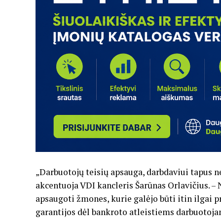
„Darbuotojų teisių apsauga, darbdaviui tapus ne
akcentuoja VDI kancleris Šarūnas Orlavičius. 
apsaugoti žmones, kurie galėjo būti itin ilgai pr
garantijos dėl bankroto atleistiems darbuotoja