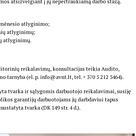
mos atsižvelgiant į jų nepertraukiamą darbo stažą.
o mėnesio atlyginimo;
nių atlyginimų;
ių atlyginimų.
itorinių reikalavimų, konsultacijas teikia Audito,
arnyba (el. p. info@avnt.lt, tel. + 370 5 212 5464).
a tvarka ir sąlygomis darbuotojo reikalavimai, susiję
likos garantijų darbuotojams jų darbdaviui tapus
statyta tvarka (DK 149 str. 4 d.).