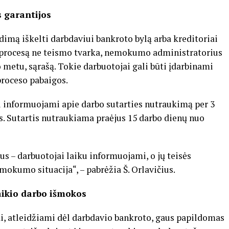
 garantijos
dimą iškelti darbdaviui bankroto bylą arba kreditoriai
 procesą ne teismo tvarka, nemokumo administratorius
 metu, sąrašą. Tokie darbuotojai gali būti įdarbinami
proceso pabaigos.
štu informuojami apie darbo sutarties nutraukimą per 3
s. Sutartis nutraukiama praėjus 15 darbo dienų nuo
us – darbuotojai laiku informuojami, o jų teisės
mokumo situacija“, – pabrėžia Š. Orlavičius.
aikio darbo išmokos
i, atleidžiami dėl darbdavio bankroto, gaus papildomas