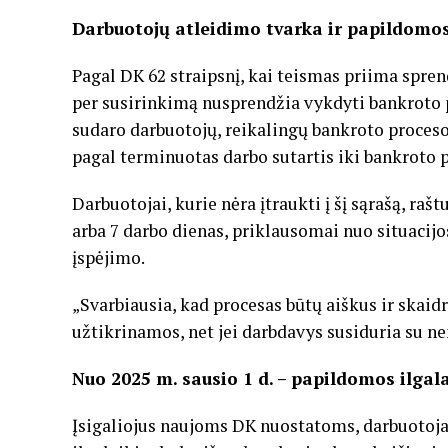
Darbuotojų atleidimo tvarka ir papildomos
Pagal DK 62 straipsnį, kai teismas priima spren
per susirinkimą nusprendžia vykdyti bankroto
sudaro darbuotojų, reikalingų bankroto proceso
pagal terminuotas darbo sutartis iki bankroto 
Darbuotojai, kurie nėra įtraukti į šį sąrašą, ra
arba 7 darbo dienas, priklausomai nuo situacijo
įspėjimo.
„Svarbiausia, kad procesas būtų aiškus ir skaidr
užtikrinamos, net jei darbdavys susiduria su ne
Nuo 2025 m. sausio 1 d. – papildomos ilgal
Įsigaliojus naujoms DK nuostatoms, darbuotoja