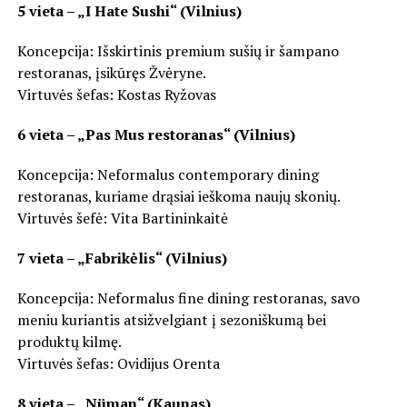
5 vieta – „I Hate Sushi“ (Vilnius)
Koncepcija: Išskirtinis premium sušių ir šampano
restoranas, įsikūręs Žvėryne.
Virtuvės šefas: Kostas Ryžovas
6 vieta – „Pas Mus restoranas“ (Vilnius)
Koncepcija: Neformalus contemporary dining
restoranas, kuriame drąsiai ieškoma naujų skonių.
Virtuvės šefė: Vita Bartininkaitė
7 vieta – „Fabrikėlis“ (Vilnius)
Koncepcija: Neformalus fine dining restoranas, savo
meniu kuriantis atsižvelgiant į sezoniškumą bei
produktų kilmę.
Virtuvės šefas: Ovidijus Orenta
8 vieta – „Nüman“ (Kaunas)