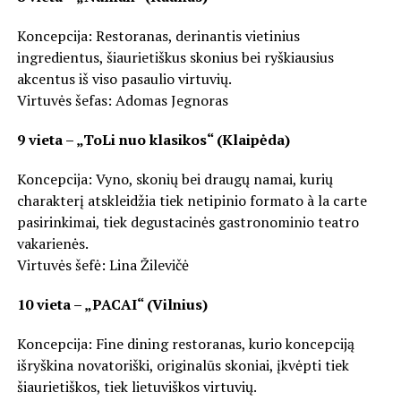
Koncepcija: Restoranas, derinantis vietinius
ingredientus, šiaurietiškus skonius bei ryškiausius
akcentus iš viso pasaulio virtuvių.
Virtuvės šefas: Adomas Jegnoras
9 vieta – „ToLi nuo klasikos“ (Klaipėda)
Koncepcija: Vyno, skonių bei draugų namai, kurių
charakterį atskleidžia tiek netipinio formato à la carte
pasirinkimai, tiek degustacinės gastronominio teatro
vakarienės.
Virtuvės šefė: Lina Žilevičė
10 vieta – „PACAI“ (Vilnius)
Koncepcija: Fine dining restoranas, kurio koncepciją
išryškina novatoriški, originalūs skoniai, įkvėpti tiek
šiaurietiškos, tiek lietuviškos virtuvių.