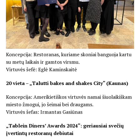
Koncepcija: Restoranas, kuriame skoniai banguoja kartu
su metų laikais ir gamtos virsmu.
Virtuvės šefė: Eglė Kaminskaitė
20 vieta – „Talutti bakes and shakes City“ (Kaunas)
Koncepcija: Amerikietiškos virtuvės namai šiuolaikiškam
miesto žmogui, jo šeimai bei draugams.
Virtuvės šefas: Irmantas Gasiūnas
„Tablein Diners’ Awards 2024“: geriausiai svečių
įvertintų restoranų debiutai