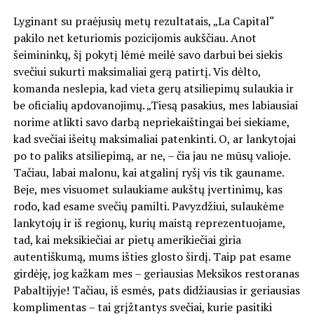
Lyginant su praėjusių metų rezultatais, „La Capital“
pakilo net keturiomis pozicijomis aukščiau. Anot
šeimininkų, šį pokytį lėmė meilė savo darbui bei siekis
svečiui sukurti maksimaliai gerą patirtį. Vis dėlto,
komanda neslepia, kad vieta gerų atsiliepimų sulaukia ir
be oficialių apdovanojimų. „Tiesą pasakius, mes labiausiai
norime atlikti savo darbą nepriekaištingai bei siekiame,
kad svečiai išeitų maksimaliai patenkinti. O, ar lankytojai
po to paliks atsiliepimą, ar ne, – čia jau ne mūsų valioje.
Tačiau, labai malonu, kai atgalinį ryšį vis tik gauname.
Beje, mes visuomet sulaukiame aukštų įvertinimų, kas
rodo, kad esame svečių pamilti. Pavyzdžiui, sulaukėme
lankytojų ir iš regionų, kurių maistą reprezentuojame,
tad, kai meksikiečiai ar pietų amerikiečiai giria
autentiškumą, mums išties glosto širdį. Taip pat esame
girdėję, jog kažkam mes – geriausias Meksikos restoranas
Pabaltijyje! Tačiau, iš esmės, pats didžiausias ir geriausias
komplimentas – tai grįžtantys svečiai, kurie pasitiki