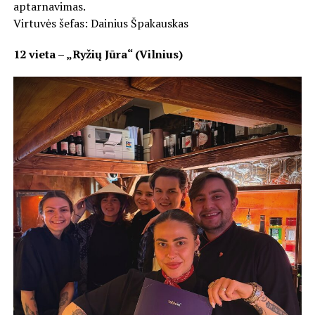
aptarnavimas.
Virtuvės šefas: Dainius Špakauskas
12 vieta – „Ryžių Jūra“ (Vilnius)