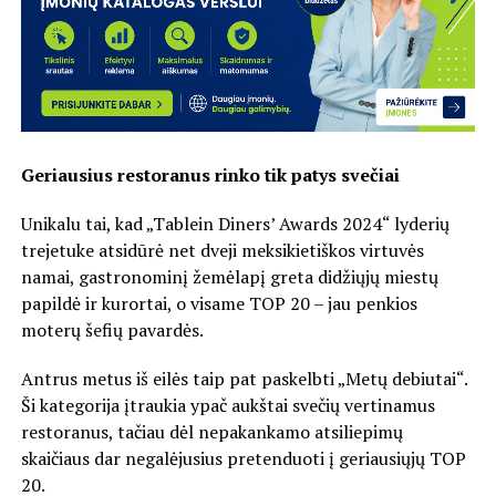
Geriausius restoranus rinko tik patys svečiai
Unikalu tai, kad „Tablein Diners’ Awards 2024“ lyderių
trejetuke atsidūrė net dveji meksikietiškos virtuvės
namai, gastronominį žemėlapį greta didžiųjų miestų
papildė ir kurortai, o visame TOP 20 – jau penkios
moterų šefių pavardės.
Antrus metus iš eilės taip pat paskelbti „Metų debiutai“.
Ši kategorija įtraukia ypač aukštai svečių vertinamus
restoranus, tačiau dėl nepakankamo atsiliepimų
skaičiaus dar negalėjusius pretenduoti į geriausiųjų TOP
20.