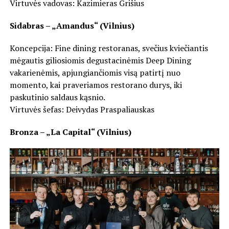
Virtuvės vadovas: Kazimieras Grišius
Sidabras – „Amandus“ (Vilnius)
Koncepcija: Fine dining restoranas, svečius kviečiantis
mėgautis giliosiomis degustacinėmis Deep Dining
vakarienėmis, apjungiančiomis visą patirtį nuo
momento, kai praveriamos restorano durys, iki
paskutinio saldaus kąsnio.
Virtuvės šefas: Deivydas Praspaliauskas
Bronza – „La Capital“ (Vilnius)