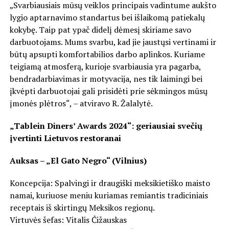
„Svarbiausiais mūsų veiklos principais vadintume aukšto
lygio aptarnavimo standartus bei išlaikomą patiekalų
kokybę. Taip pat ypač didelį dėmesį skiriame savo
darbuotojams. Mums svarbu, kad jie jaustųsi vertinami ir
būtų apsupti komfortabilios darbo aplinkos. Kuriame
teigiamą atmosferą, kurioje svarbiausia yra pagarba,
bendradarbiavimas ir motyvacija, nes tik laimingi bei
įkvėpti darbuotojai gali prisidėti prie sėkmingos mūsų
įmonės plėtros“, – atviravo R. Žalalytė.
„Tablein Diners’ Awards 2024“: geriausiai svečių
įvertinti Lietuvos restoranai
Auksas – „El Gato Negro“ (Vilnius)
Koncepcija: Spalvingi ir draugiški meksikietiško maisto
namai, kuriuose meniu kuriamas remiantis tradiciniais
receptais iš skirtingų Meksikos regionų.
Virtuvės šefas: Vitalis Čižauskas