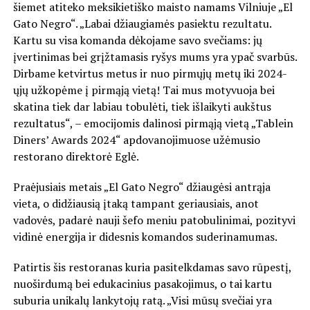
šiemet atiteko meksikietiško maisto namams Vilniuje „El
Gato Negro“. „Labai džiaugiamės pasiektu rezultatu.
Kartu su visa komanda dėkojame savo svečiams: jų
įvertinimas bei grįžtamasis ryšys mums yra ypač svarbūs.
Dirbame ketvirtus metus ir nuo pirmųjų metų iki 2024-
ųjų užkopėme į pirmąją vietą! Tai mus motyvuoja bei
skatina tiek dar labiau tobulėti, tiek išlaikyti aukštus
rezultatus“, – emocijomis dalinosi pirmąją vietą „Tablein
Diners’ Awards 2024“ apdovanojimuose užėmusio
restorano direktorė Eglė.
Praėjusiais metais „El Gato Negro“ džiaugėsi antrąja
vieta, o didžiausią įtaką tampant geriausiais, anot
vadovės, padarė nauji šefo meniu patobulinimai, pozityvi
vidinė energija ir didesnis komandos suderinamumas.
Patirtis šis restoranas kuria pasitelkdamas savo rūpestį,
nuoširdumą bei edukacinius pasakojimus, o tai kartu
suburia unikalų lankytojų ratą. „Visi mūsų svečiai yra