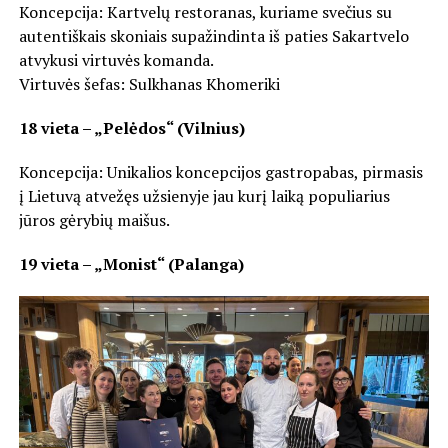
Koncepcija: Kartvelų restoranas, kuriame svečius su
autentiškais skoniais supažindinta iš paties Sakartvelo
atvykusi virtuvės komanda.
Virtuvės šefas: Sulkhanas Khomeriki
18 vieta – „Pelėdos“ (Vilnius)
Koncepcija: Unikalios koncepcijos gastropabas, pirmasis
į Lietuvą atvežęs užsienyje jau kurį laiką populiarius
jūros gėrybių maišus.
19 vieta – „Monist“ (Palanga)