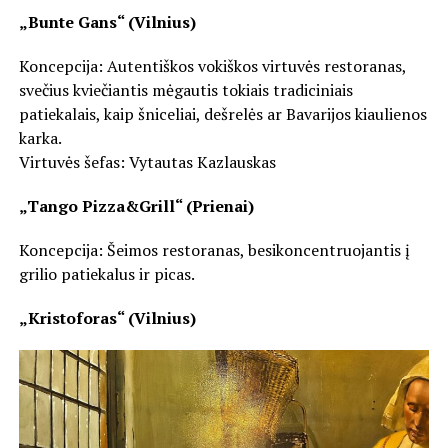
„Bunte Gans“ (Vilnius)
Koncepcija: Autentiškos vokiškos virtuvės restoranas,
svečius kviečiantis mėgautis tokiais tradiciniais
patiekalais, kaip šniceliai, dešrelės ar Bavarijos kiaulienos
karka.
Virtuvės šefas: Vytautas Kazlauskas
„Tango Pizza&Grill“ (Prienai)
Koncepcija: Šeimos restoranas, besikoncentruojantis į
grilio patiekalus ir picas.
„Kristoforas“ (Vilnius)