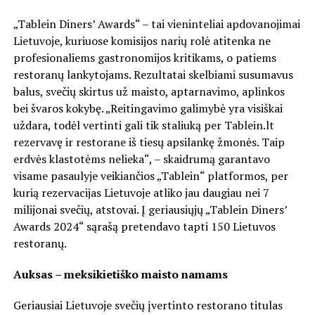
„Tablein Diners’ Awards“ – tai vieninteliai apdovanojimai
Lietuvoje, kuriuose komisijos narių rolė atitenka ne
profesionaliems gastronomijos kritikams, o patiems
restoranų lankytojams. Rezultatai skelbiami susumavus
balus, svečių skirtus už maisto, aptarnavimo, aplinkos
bei švaros kokybę. „Reitingavimo galimybė yra visiškai
uždara, todėl vertinti gali tik staliuką per Tablein.lt
rezervavę ir restorane iš tiesų apsilankę žmonės. Taip
erdvės klastotėms nelieka“, – skaidrumą garantavo
visame pasaulyje veikiančios „Tablein“ platformos, per
kurią rezervacijas Lietuvoje atliko jau daugiau nei 7
milijonai svečių, atstovai. Į geriausiųjų „Tablein Diners’
Awards 2024“ sąrašą pretendavo tapti 150 Lietuvos
restoranų.
Auksas – meksikietiško maisto namams
Geriausiai Lietuvoje svečių įvertinto restorano titulas