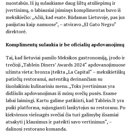
nuostabūs. Iš jų sulaukiame daug šiltų atsiliepimų ir
įvertinimų, o labiausiai įsiminęs komplimentas buvo iš
meksikiečio: „Ačiū, kad esate. Būdamas Lietuvoje, pas jus
pasijutau kaip namuose“, – atviravo „El Gato Negro“
direktorė.
Komplimentų sulaukia ir be oficialių apdovanojimų
Tai, kad lietuviai pamilo Meksikos gastronomiją, įrodo ir
trečioji „Tablein Diners’ Awards 2024“ apdovanojimuose
užimta vieta: bronza įteikta „La Capital“ – meksikietiškų
patirčių restoranui, autentiką derinančiam su
šiuolaikiniu kulinariniu menu. „Toks įvertinimas yra
didžiulis apdovanojimas iš mūsų svečių pusės. Esame
labai laimingi. Kartu galime patikinti, kad Tablein.lt yra
puiki platforma, sujungianti lankytojus su restoranu. Po
kiekvienos viešnagės svečiai čia turi galimybę išsamiai
atsakyti į klausimus ir pateikti savo vertinimus“, –
dalinosi restorano komanda.