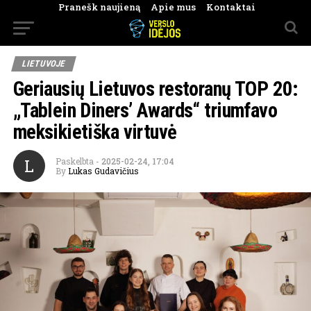
Pranešk naujieną
Apie mus
Kontaktai
LIETUVOJE
Geriausių Lietuvos restoranų TOP 20:
„Tablein Diners’ Awards“ triumfavo
meksikietiška virtuvė
L
Paskelbta
-
2025-02-24, 17:04
By
Lukas Gudavičius