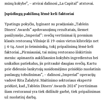
mūsų kokybe“, – atvirai dalinosi „La Capital“ atstovai.
Įspūdingą pakilimą lėmė keli faktoriai
Ypatingu pokyčiu, lyginant su praėjusiais „Tablein
Diners‘ Awards“ apdovanojimų rezultatais, šiemet
pasižymėjo „Imperial“: svečių vertinimai šį premium
klasės restoraną Vilniuje iš 19-osios vietos kilstelėjo net
į 4-tą. Anot jo šeimininkų, tokį pripažinimą lėmė keli
faktoriai. „Pirmiausiai, tai mūsų restorano išskirtinis
meniu: apimantis aukščiausios kokybės ingredientus bei
unikalius patiekalus, jis pritraukė daugiau svečių. Kartu
prie didesnio lankytojų susidomėjimo prisidėjo nuolatinis
paslaugų tobulinimas“, – dalinosi „Imperial“ operacijų
vadovė Rita Žalalytė. Maitinimo sektoriaus ekspertė
pridūrė, kad „Tablein Diners’ Awards 2024“ įvertinimas
šiam restoranui yra tiek didžiulė garbė, tiek pripažinimas
už nuolatinį darbą.