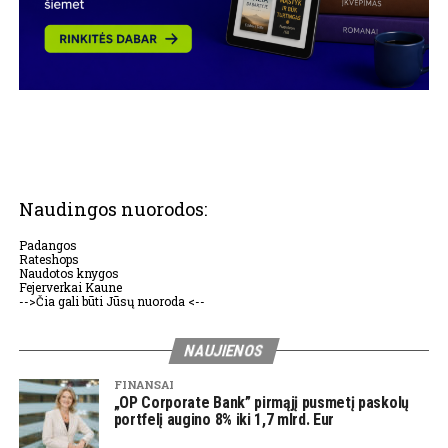
Naudingos nuorodos:
Padangos
Rateshops
Naudotos knygos
Fejerverkai Kaune
-->Čia gali būti Jūsų nuoroda <--
NAUJIENOS
FINANSAI
„OP Corporate Bank” pirmąjį pusmetį paskolų
portfelį augino 8% iki 1,7 mlrd. Eur