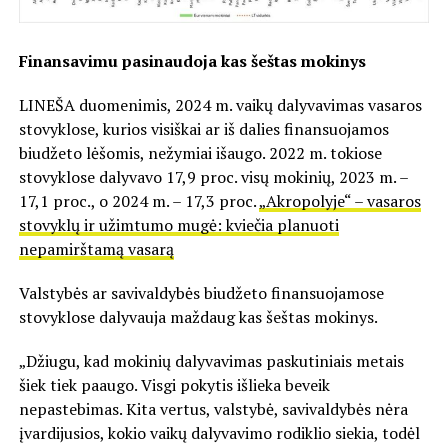
Finansavimu pasinaudoja kas šeštas mokinys
LINEŠA duomenimis, 2024 m. vaikų dalyvavimas vasaros
stovyklose, kurios visiškai ar iš dalies finansuojamos
biudžeto lėšomis, nežymiai išaugo. 2022 m. tokiose
stovyklose dalyvavo 17,9 proc. visų mokinių, 2023 m. –
17,1 proc., o 2024 m. – 17,3 proc.
„Akropolyje“ – vasaros
stovyklų ir užimtumo mugė: kviečia planuoti
nepamirštamą vasarą
Valstybės ar savivaldybės biudžeto finansuojamose
stovyklose dalyvauja maždaug kas šeštas mokinys.
„Džiugu, kad mokinių dalyvavimas paskutiniais metais
šiek tiek paaugo. Visgi pokytis išlieka beveik
nepastebimas. Kita vertus, valstybė, savivaldybės nėra
įvardijusios, kokio vaikų dalyvavimo rodiklio siekia, todėl