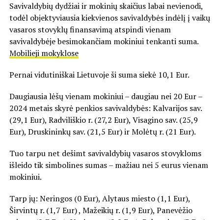
Savivaldybių dydžiai ir mokinių skaičius labai nevienodi,
todėl objektyviausia kiekvienos savivaldybės indėlį į vaikų
vasaros stovyklų finansavimą atspindi vienam
savivaldybėje besimokančiam mokiniui tenkanti suma.
Mobilieji mokyklose
Pernai vidutiniškai Lietuvoje ši suma siekė 10,1 Eur.
Daugiausia lėšų vienam mokiniui – daugiau nei 20 Eur –
2024 metais skyrė penkios savivaldybės: Kalvarijos sav.
(29,1 Eur), Radviliškio r. (27,2 Eur), Visagino sav. (25,9
Eur), Druskininkų sav. (21,5 Eur) ir Molėtų r. (21 Eur).
Tuo tarpu net dešimt savivaldybių vasaros stovykloms
išleido tik simbolines sumas – mažiau nei 5 eurus vienam
mokiniui.
Tarp jų: Neringos (0 Eur), Alytaus miesto (1,1 Eur),
Širvintų r. (1,7 Eur) , Mažeikių r. (1,9 Eur), Panevėžio