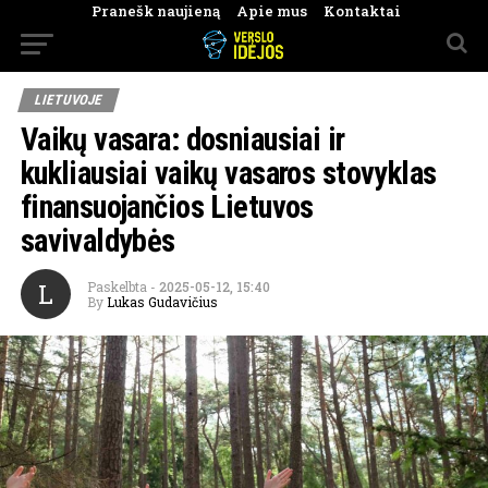
Pranešk naujieną
Apie mus
Kontaktai
LIETUVOJE
Vaikų vasara: dosniausiai ir
kukliausiai vaikų vasaros stovyklas
finansuojančios Lietuvos
savivaldybės
L
Paskelbta
-
2025-05-12, 15:40
By
Lukas Gudavičius