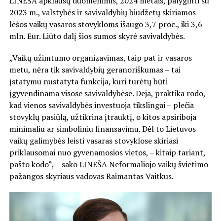
LINEŠA apklausų duomenimis, 2024 metais, palyginti su
2023 m., valstybės ir savivaldybių biudžetų skiriamos
lėšos vaikų vasaros stovykloms išaugo 3,7 proc., iki 3,6
mln. Eur. Liūto dalį šios sumos skyrė savivaldybės.
„Vaikų užimtumo organizavimas, taip pat ir vasaros
metu, nėra tik savivaldybių geranoriškumas – tai
įstatymu nustatyta funkcija, kuri turėtų būti
įgyvendinama visose savivaldybėse. Deja, praktika rodo,
kad vienos savivaldybės investuoja tikslingai – plečia
stovyklų pasiūlą, užtikrina įtrauktį, o kitos apsiriboja
minimaliu ar simboliniu finansavimu. Dėl to Lietuvos
vaikų galimybės leisti vasaras stovyklose skiriasi
priklausomai nuo gyvenamosios vietos, – kitaip tariant,
pašto kodo“, – sako LINEŠA Neformaliojo vaikų švietimo
pažangos skyriaus vadovas Raimantas Vaitkus.