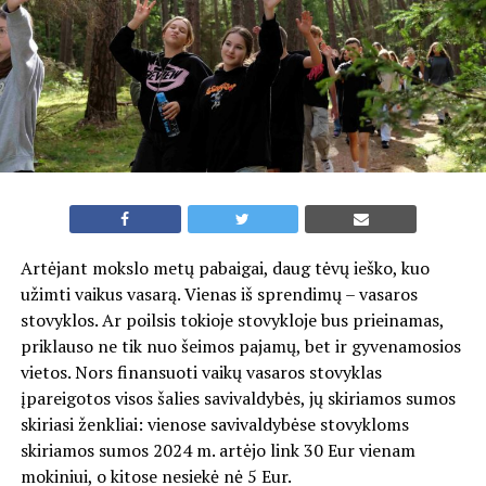
Artėjant mokslo metų pabaigai, daug tėvų ieško, kuo
užimti vaikus vasarą. Vienas iš sprendimų – vasaros
stovyklos. Ar poilsis tokioje stovykloje bus prieinamas,
priklauso ne tik nuo šeimos pajamų, bet ir gyvenamosios
vietos. Nors finansuoti vaikų vasaros stovyklas
įpareigotos visos šalies savivaldybės, jų skiriamos sumos
skiriasi ženkliai: vienose savivaldybėse stovykloms
skiriamos sumos 2024 m. artėjo link 30 Eur vienam
mokiniui, o kitose nesiekė nė 5 Eur.