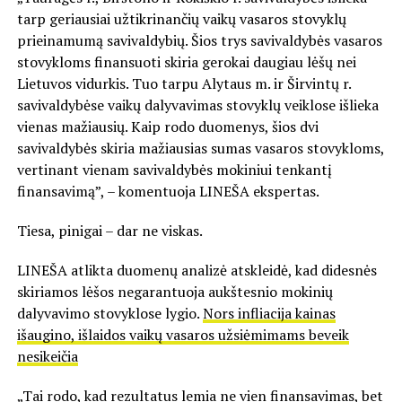
tarp geriausiai užtikrinančių vaikų vasaros stovyklų
prieinamumą savivaldybių. Šios trys savivaldybės vasaros
stovykloms finansuoti skiria gerokai daugiau lėšų nei
Lietuvos vidurkis. Tuo tarpu Alytaus m. ir Širvintų r.
savivaldybėse vaikų dalyvavimas stovyklų veiklose išlieka
vienas mažiausių. Kaip rodo duomenys, šios dvi
savivaldybės skiria mažiausias sumas vasaros stovykloms,
vertinant vienam savivaldybės mokiniui tenkantį
finansavimą”, – komentuoja LINEŠA ekspertas.
Tiesa, pinigai – dar ne viskas.
LINEŠA atlikta duomenų analizė atskleidė, kad didesnės
skiriamos lėšos negarantuoja aukštesnio mokinių
dalyvavimo stovyklose lygio.
Nors infliacija kainas
išaugino, išlaidos vaikų vasaros užsiėmimams beveik
nesikeičia
„Tai rodo, kad rezultatus lemia ne vien finansavimas, bet