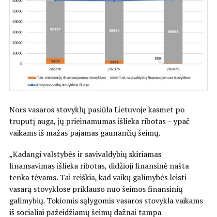
Nors vasaros stovyklų pasiūla Lietuvoje kasmet po
truputį auga, jų prieinamumas išlieka ribotas – ypač
vaikams iš mažas pajamas gaunančių šeimų.
„Kadangi valstybės ir savivaldybių skiriamas
finansavimas išlieka ribotas, didžioji finansinė našta
tenka tėvams. Tai reiškia, kad vaikų galimybės leisti
vasarą stovyklose priklauso nuo šeimos finansinių
galimybių. Tokiomis sąlygomis vasaros stovykla vaikams
iš socialiai pažeidžiamų šeimų dažnai tampa