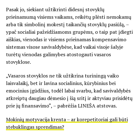
Pasak jo, siekiant užtikrinti didesnį stovyklų
prieinamumą visiems vaikams, reikėtų plėsti nemokamų
arba tik simbolinį mokestį taikančių stovyklų pasiūlą, –
ypač socialiai pažeidžiamoms grupėms, o taip pat įdiegti
aiškias, vienodas ir visiems prieinamas kompensavimo
sistemas visose savivaldybėse, kad vaikai visoje šalyje
turėtų vienodas galimybes atostogauti vasaros
stovyklose.
„Vasaros stovyklos ne tik užtikrina turiningą vaiko
laisvalaikį, bet ir lavina socialinius, kūrybinius bei
emocinius įgūdžius, todėl labai svarbu, kad savivaldybės
atkreiptų daugiau dėmesio į šią sritį ir aktyviau prisidėtų
prie jų finansavimo“, – pabrėžia LINEŠA atstovas.
Mokinių motyvacija krenta – ar korepetitoriai gali būti
stebuklingas sprendimas?