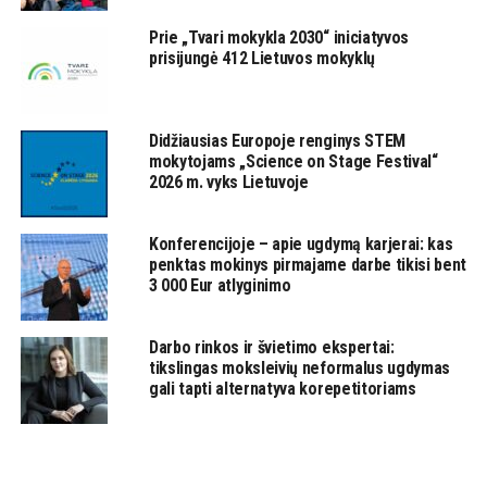
Prie „Tvari mokykla 2030“ iniciatyvos
prisijungė 412 Lietuvos mokyklų
Didžiausias Europoje renginys STEM
mokytojams „Science on Stage Festival“
2026 m. vyks Lietuvoje
Konferencijoje – apie ugdymą karjerai: kas
penktas mokinys pirmajame darbe tikisi bent
3 000 Eur atlyginimo
Darbo rinkos ir švietimo ekspertai:
tikslingas moksleivių neformalus ugdymas
gali tapti alternatyva korepetitoriams