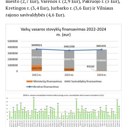
miesto (2,7 Eur), Varėnos r. (2,9 Eur), Pakruojo r. (3 Eur),
Kretingos r. (3,4 Eur), Jurbarko r. (3,6 Eur) ir Vilniaus
rajono savivaldybės (4,6 Eur).