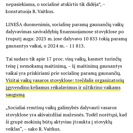
nepasiekiama, o socialinė atskirtis tik didėja”, –
konstatuoja R. Vaitkus.
LINEŠA duomenimis, socialinę paramą gaunančių vaikų
dalyvavimas savivaldybių finansuojamose stovyklose po
truputį auga: 2023 m. jose dalyvavo 10 833 tokią paramą
gaunantys vaikai, o 2024 m. – 11 813.
Tai sudaro tik apie 17 proc. visų vaikų, kasmet turinčių
teisę į nemokamą maitinimą, – šį maitinimą gaunantys
vaikai yra priskiriami prie socialinę paramą gaunančių.
Vizitai vaikų vasaros stovyklose: trečdalis organizatorių
įgyvendino keliamus reikalavimus ir užtikrino vaikams
saugumą
„Socialiai remtinų vaikų galimybės dalyvauti vasaros
stovyklose yra akivaizdžiai mažesnės. Todėl norėtųsi, kad
ši grupė mokinių būtų aktyviau įtraukta į stovyklų
veiklas“, – sako R. Vaitkus.