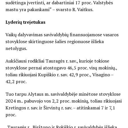
sudėtinga įvertinti, ar dabartiniai 17 proc. Valstybės
mastu yra pakankami“ – svarsto R. Vaitkus.
Lyderių trejetukas
Vaikų dalyvavimas savivaldybių finansuojamose vasaros
stovyklose skirtinguose šalies regionuose išlieka
netolygus.
Aukščiausi rodikliai Tauragės r. sav., kurioje tokiose
stovyklose pernai atostogavo 46,5 proc. visų mokinių.,
toliau rikiuojasi Kupiškio r. sav. 42,9 proc., Visagino –
42,2 proc.
Tuo tarpu Alytaus m. savivaldybėje minėtose stovyklose
2024 m.. pabuvojo vos 2,2 proc. mokinių, toliau rikiuojasi
Kretingos r. sav. ir Širvintų r. sav. – atitinkamai 7 ir 7,1
proc.
„Tauragės r., Birštono ir Rokiškio r. savivaldybės išlieka