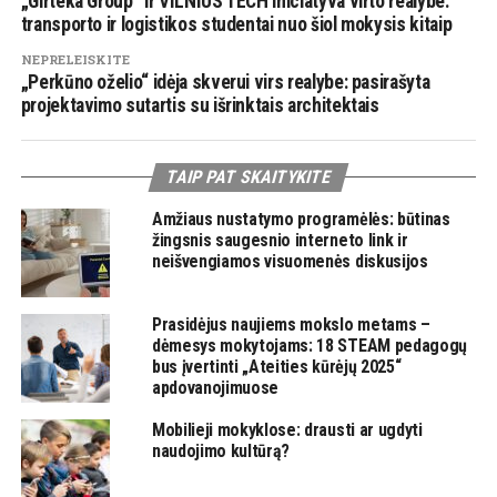
„Girteka Group“ ir VILNIUS TECH iniciatyva virto realybe:
transporto ir logistikos studentai nuo šiol mokysis kitaip
NEPRELEISKITE
„Perkūno oželio“ idėja skverui virs realybe: pasirašyta
projektavimo sutartis su išrinktais architektais
TAIP PAT SKAITYKITE
Amžiaus nustatymo programėlės: būtinas
žingsnis saugesnio interneto link ir
neišvengiamos visuomenės diskusijos
Prasidėjus naujiems mokslo metams –
dėmesys mokytojams: 18 STEAM pedagogų
bus įvertinti „Ateities kūrėjų 2025“
apdovanojimuose
Mobilieji mokyklose: drausti ar ugdyti
naudojimo kultūrą?