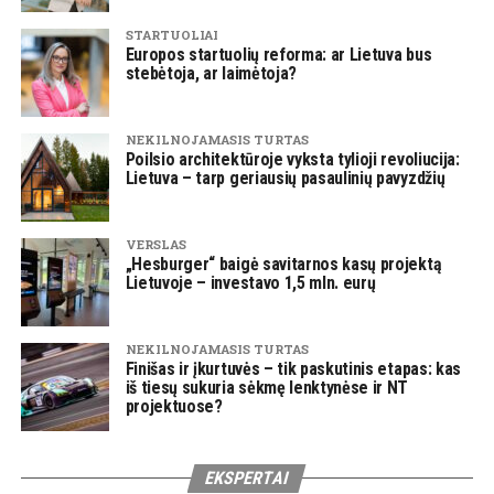
STARTUOLIAI
Europos startuolių reforma: ar Lietuva bus
stebėtoja, ar laimėtoja?
NEKILNOJAMASIS TURTAS
Poilsio architektūroje vyksta tylioji revoliucija:
Lietuva – tarp geriausių pasaulinių pavyzdžių
VERSLAS
„Hesburger“ baigė savitarnos kasų projektą
Lietuvoje – investavo 1,5 mln. eurų
NEKILNOJAMASIS TURTAS
Finišas ir įkurtuvės – tik paskutinis etapas: kas
iš tiesų sukuria sėkmę lenktynėse ir NT
projektuose?
EKSPERTAI