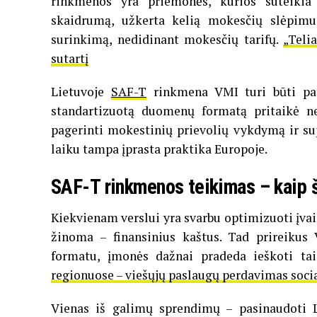
rinkmenos yra priemonės, kurios suteikia
skaidrumą, užkerta kelią mokesčių slėpimui
surinkimą, nedidinant mokesčių tarifų.
„Teli
sutartį
Lietuvoje
SAF-T
rinkmena VMI turi būti pate
standartizuotą duomenų formatą pritaikė ne
pagerinti mokestinių prievolių vykdymą ir su
laiku tampa įprasta praktika Europoje.
SAF-T rinkmenos teikimas – kaip š
Kiekvienam verslui yra svarbu optimizuoti įvai
žinoma – finansinius kaštus. Tad prireikus
formatu, įmonės dažnai pradeda ieškoti ta
regionuose – viešųjų paslaugų perdavimas soci
Vienas iš galimų sprendimų – pasinaudoti L