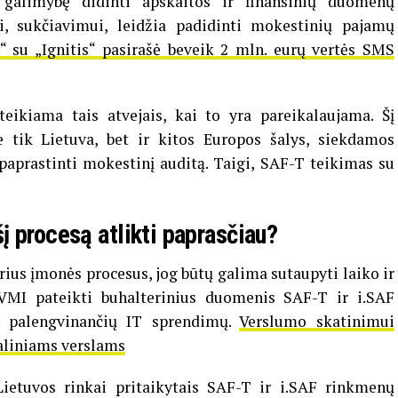
 galimybę didinti apskaitos ir finansinių duomenų
, sukčiavimui, leidžia padidinti mokestinių pajamų
a“ su „Ignitis“ pasirašė beveik 2 mln. eurų vertės SMS
ikiama tais atvejais, kai to yra pareikalaujama. Šį
 tik Lietuva, bet ir kitos Europos šalys, siekdamos
paprastinti mokestinį auditą. Taigi, SAF-T teikimas su
į procesą atlikti paprasčiau?
rius įmonės procesus, jog būtų galima sutaupyti laiko ir
 VMI pateikti buhalterinius duomenis SAF-T ir i.SAF
i palengvinančių IT sprendimų.
Verslumo skatinimui
aliniams verslams
ietuvos rinkai pritaikytais SAF-T ir i.SAF rinkmenų