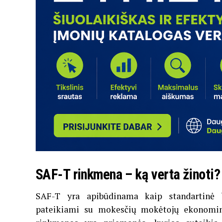
SAF-T rinkmena – ką verta žinoti?
SAF-T yra apibūdinama kaip standartinė 
pateikiami su mokesčių mokėtojų ekonomine