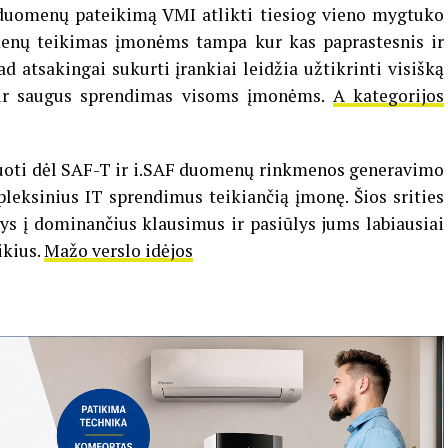
 duomenų pateikimą VMI atlikti tiesiog vieno mygtuko
enų teikimas įmonėms tampa kur kas paprastesnis ir
kad atsakingai sukurti įrankiai leidžia užtikrinti visišką
 ir saugus sprendimas visoms įmonėms.
A kategorijos
tuoti dėl SAF-T ir i.SAF duomenų rinkmenos generavimo
leksinius IT sprendimus teikiančią įmonę. Šios srities
kys į dominančius klausimus ir pasiūlys jums labiausiai
ikius.
Mažo verslo idėjos