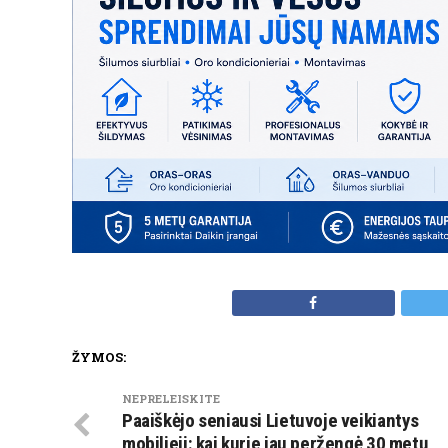
ŽYMOS:
NEPRELEISKITE
Paaiškėjo seniausi Lietuvoje veikiantys
mobilieji: kai kurie jau peržengė 30 metų