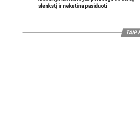
slenkstį ir neketina pasiduoti
TAIP 