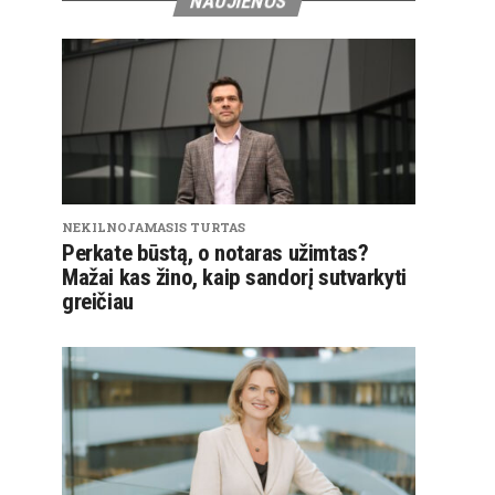
NAUJIENOS
NEKILNOJAMASIS TURTAS
Perkate būstą, o notaras užimtas?
Mažai kas žino, kaip sandorį sutvarkyti
greičiau