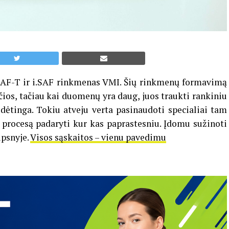
SAF-T ir i.SAF rinkmenas VMI. Šių rinkmenų formavimą
čios, tačiau kai duomenų yra daug, juos traukti rankiniu
dėtinga. Tokiu atveju verta pasinaudoti specialiai tam
į procesą padaryti kur kas paprastesniu. Įdomu sužinoti
ipsnyje.
Visos sąskaitos – vienu pavedimu