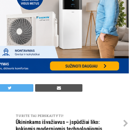
TURITE TAI PERSKAITYTI!
Ūkininkams išvažiavus – įspūdžiai liko:
kokiomis moderniomis technologijomis