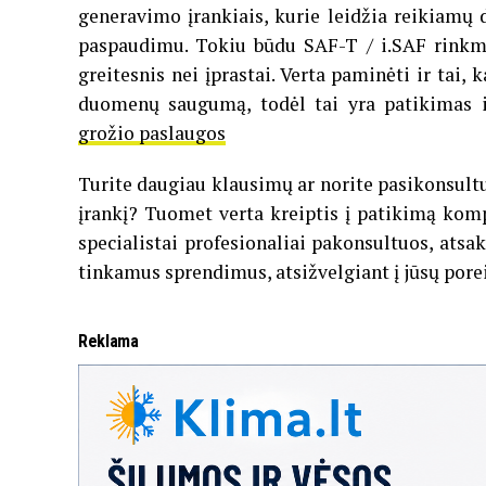
generavimo įrankiais, kurie leidžia reikiamų
paspaudimu. Tokiu būdu SAF-T / i.SAF rinkm
greitesnis nei įprastai. Verta paminėti ir tai, 
duomenų saugumą, todėl tai yra patikimas
grožio paslaugos
Turite daugiau klausimų ar norite pasikonsul
įrankį? Tuomet verta kreiptis į patikimą komp
specialistai profesionaliai pakonsultuos, atsa
tinkamus sprendimus, atsižvelgiant į jūsų pore
Reklama