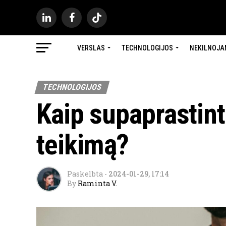
VERSLAS
TECHNOLOGIJOS
NEKILNOJA
TECHNOLOGIJOS
Kaip supaprastin
teikimą?
Paskelbta
-
2024-01-29, 17:14
By
Raminta V.