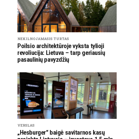
NEKILNOJAMASIS TURTAS
Poilsio architektūroje vyksta tylioji
revoliucija: Lietuva – tarp geriausių
pasaulinių pavyzdžių
VERSLAS
„Hesburger“ baigė savitarnos kasų