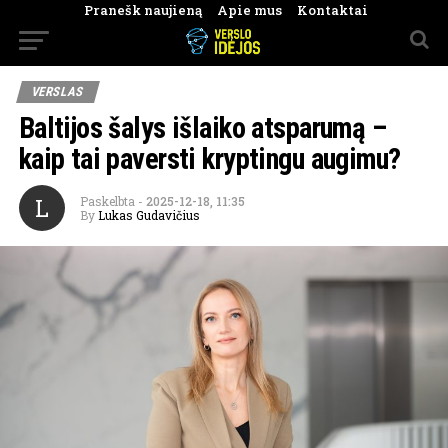
Pranešk naujieną
Apie mus
Kontaktai
VERSLAS
Baltijos šalys išlaiko atsparumą –
kaip tai paversti kryptingu augimu?
L
Paskelbta
-
2025-12-18, 11:35
By
Lukas Gudavičius