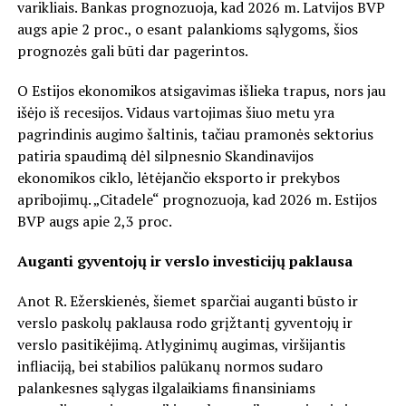
varikliais. Bankas prognozuoja, kad 2026 m. Latvijos BVP
augs apie 2 proc., o esant palankioms sąlygoms, šios
prognozės gali būti dar pagerintos.
O Estijos ekonomikos atsigavimas išlieka trapus, nors jau
išėjo iš recesijos. Vidaus vartojimas šiuo metu yra
pagrindinis augimo šaltinis, tačiau pramonės sektorius
patiria spaudimą dėl silpnesnio Skandinavijos
ekonomikos ciklo, lėtėjančio eksporto ir prekybos
apribojimų. „Citadele“ prognozuoja, kad 2026 m. Estijos
BVP augs apie 2,3 proc.
Auganti gyventojų ir verslo investicijų paklausa
Anot R. Ežerskienės, šiemet sparčiai auganti būsto ir
verslo paskolų paklausa rodo grįžtantį gyventojų ir
verslo pasitikėjimą. Atlyginimų augimas, viršijantis
infliaciją, bei stabilios palūkanų normos sudaro
palankesnes sąlygas ilgalaikiams finansiniams