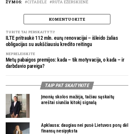
ŽYMOS:
CITADELE
RŪTA EŽERSKIENĖ
KOMENTUOKITE
TURITE TAI PERSKAITYTI!
ILTE pritraukė 112 mln. eurų renovacijai – išleido žalias
obligacijas su aukščiausiu kredito reitingu
NEPRELEISKITE
Metų pabaigos premijos: kada – tik motyvacija, o kada – ir
darbdavio pareiga?
TAIP PAT SKAITYKITE
Įmonių skolos mažėja, tačiau sąskaitų
areštai siunčia kitokį signalą
Apklausa: daugiau nei pusė Lietuvos porų dėl
finansų nesipyksta