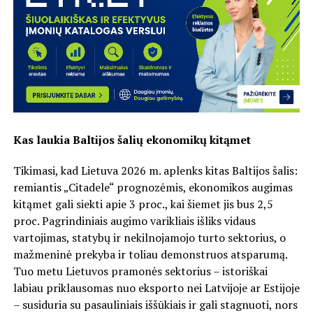
Kas laukia Baltijos šalių ekonomikų kitąmet
Tikimasi, kad Lietuva 2026 m. aplenks kitas Baltijos šalis:
remiantis „Citadele“ prognozėmis, ekonomikos augimas
kitąmet gali siekti apie 3 proc., kai šiemet jis bus 2,5
proc. Pagrindiniais augimo varikliais išliks vidaus
vartojimas, statybų ir nekilnojamojo turto sektorius, o
mažmeninė prekyba ir toliau demonstruos atsparumą.
Tuo metu Lietuvos pramonės sektorius – istoriškai
labiau priklausomas nuo eksporto nei Latvijoje ar Estijoje
– susiduria su pasauliniais iššūkiais ir gali stagnuoti, nors