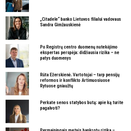
„Citadele“ banko Lietuvos filialui vadovaus
Sandra Gimžauskienė
Po Registrų centro duomenų nutekėjimo
ekspertas perspėja: didžiausia rizika – ne
patys duomenys
Rūta Ežerskienė. Vartotojai – tarp pensijų
reformos ir konflikto Artimuosiuose
Rytuose gniaužtų
Perkate senos statybos butą: apie ką turite
pagalvoti?
Permainingais metais bankrotų rizika –