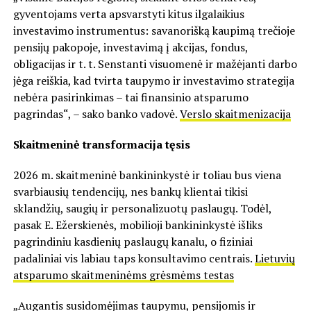
gyventojams verta apsvarstyti kitus ilgalaikius
investavimo instrumentus: savanorišką kaupimą trečioje
pensijų pakopoje, investavimą į akcijas, fondus,
obligacijas ir t. t. Senstanti visuomenė ir mažėjanti darbo
jėga reiškia, kad tvirta taupymo ir investavimo strategija
nebėra pasirinkimas – tai finansinio atsparumo
pagrindas“, – sako banko vadovė.
Verslo skaitmenizacija
Skaitmeninė transformacija tęsis
2026 m. skaitmeninė bankininkystė ir toliau bus viena
svarbiausių tendencijų, nes bankų klientai tikisi
sklandžių, saugių ir personalizuotų paslaugų. Todėl,
pasak E. Ežerskienės, mobilioji bankininkystė išliks
pagrindiniu kasdienių paslaugų kanalu, o fiziniai
padaliniai vis labiau taps konsultavimo centrais.
Lietuvių
atsparumo skaitmeninėms grėsmėms testas
„Augantis susidomėjimas taupymu, pensijomis ir