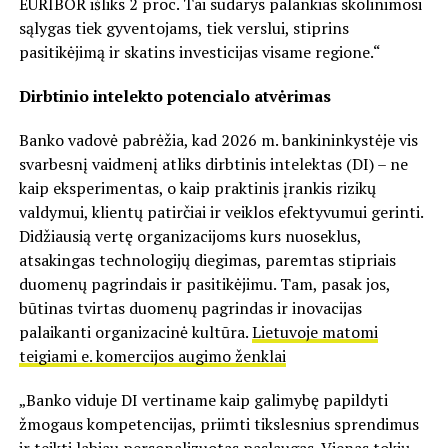
EURIBOR išliks 2 proc. Tai sudarys palankias skolinimosi
sąlygas tiek gyventojams, tiek verslui, stiprins
pasitikėjimą ir skatins investicijas visame regione.“
Dirbtinio intelekto potencialo atvėrimas
Banko vadovė pabrėžia, kad 2026 m. bankininkystėje vis
svarbesnį vaidmenį atliks dirbtinis intelektas (DI) – ne
kaip eksperimentas, o kaip praktinis įrankis rizikų
valdymui, klientų patirčiai ir veiklos efektyvumui gerinti.
Didžiausią vertę organizacijoms kurs nuoseklus,
atsakingas technologijų diegimas, paremtas stipriais
duomenų pagrindais ir pasitikėjimu. Tam, pasak jos,
būtinas tvirtas duomenų pagrindas ir inovacijas
palaikanti organizacinė kultūra.
Lietuvoje matomi
teigiami e. komercijos augimo ženklai
„Banko viduje DI vertiname kaip galimybę papildyti
žmogaus kompetencijas, priimti tikslesnius sprendimus
ir teikti labiau personalizuotas paslaugas. Vienas tokių