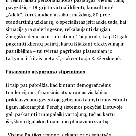
pavyzdžių – DI grįsta virtuali klientų konsultantė
„Adele“, kuri šiandien atsako į maždaug 80 proc.
standartinių užklausų, o specialistas įsitraukia tada, kai
situacija yra sudėtingesnė, reikalaujanti daugiau
žmogiško dėmesio ir supratimo. Tai parodo, kaip DI gali
pagerinti klientų patirtį, kartu išlaikant efektyvumą ir
pasitikėjimą – tai tvirtas pagrindas platesniam jo
taikymui ir kitais metais“, – akcentuoja R. Ežerskienė.
Finansinio atsparumo stiprinimas
Ji taip pat pabrėžia, kad kintant demografinėms
tendencijoms, finansinis atsparumas vis labiau
priklausys nuo gyventojų gebėjimo taupyti ir investuoti
ilgam laikotarpiui. Pensijų sistemos pokyčiai Lietuvoje
gali paskatinti trumpalaikį vartojimą, tačiau kartu
išryškina ilgalaikio finansinio planavimo svarbą.
„Visame Baltijos regione, siekiant orios senatvės,