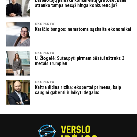
Darbuotojų paieška konkurentų gretose: kada
atranka tampa nesąžininga konkurencija?
EKSPERTAI
Karščio bangos: nematoma sąskaita ekonomikai
EKSPERTAI
U. Žiogelė: Sutaupyti pirmam būstui užtruks 3
metais trumpiau
EKSPERTAI
Kaitra didina riziką: ekspertai primena, kaip
saugiai gabenti ir laikyti degalus