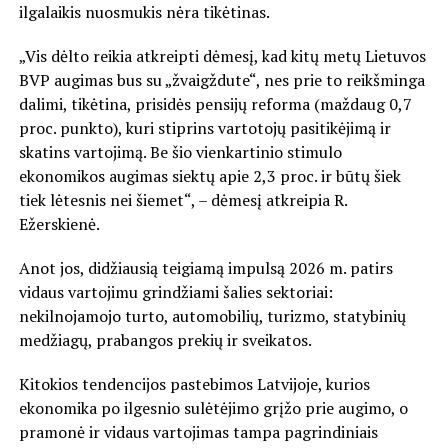
ilgalaikis nuosmukis nėra tikėtinas.
„Vis dėlto reikia atkreipti dėmesį, kad kitų metų Lietuvos
BVP augimas bus su „žvaigždute“, nes prie to reikšminga
dalimi, tikėtina, prisidės pensijų reforma (maždaug 0,7
proc. punkto), kuri stiprins vartotojų pasitikėjimą ir
skatins vartojimą. Be šio vienkartinio stimulo
ekonomikos augimas siektų apie 2,3 proc. ir būtų šiek
tiek lėtesnis nei šiemet“, – dėmesį atkreipia R.
Ežerskienė.
Anot jos, didžiausią teigiamą impulsą 2026 m. patirs
vidaus vartojimu grindžiami šalies sektoriai:
nekilnojamojo turto, automobilių, turizmo, statybinių
medžiagų, prabangos prekių ir sveikatos.
Kitokios tendencijos pastebimos Latvijoje, kurios
ekonomika po ilgesnio sulėtėjimo grįžo prie augimo, o
pramonė ir vidaus vartojimas tampa pagrindiniais