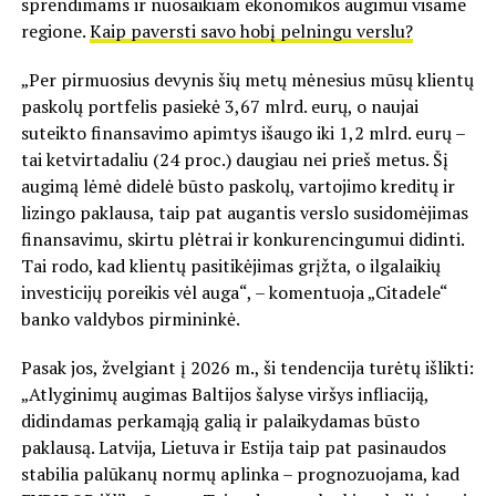
sprendimams ir nuosaikiam ekonomikos augimui visame
regione.
Kaip paversti savo hobį pelningu verslu?
„Per pirmuosius devynis šių metų mėnesius mūsų klientų
paskolų portfelis pasiekė 3,67 mlrd. eurų, o naujai
suteikto finansavimo apimtys išaugo iki 1,2 mlrd. eurų –
tai ketvirtadaliu (24 proc.) daugiau nei prieš metus. Šį
augimą lėmė didelė būsto paskolų, vartojimo kreditų ir
lizingo paklausa, taip pat augantis verslo susidomėjimas
finansavimu, skirtu plėtrai ir konkurencingumui didinti.
Tai rodo, kad klientų pasitikėjimas grįžta, o ilgalaikių
investicijų poreikis vėl auga“, – komentuoja „Citadele“
banko valdybos pirmininkė.
Pasak jos, žvelgiant į 2026 m., ši tendencija turėtų išlikti:
„Atlyginimų augimas Baltijos šalyse viršys infliaciją,
didindamas perkamąją galią ir palaikydamas būsto
paklausą. Latvija, Lietuva ir Estija taip pat pasinaudos
stabilia palūkanų normų aplinka – prognozuojama, kad