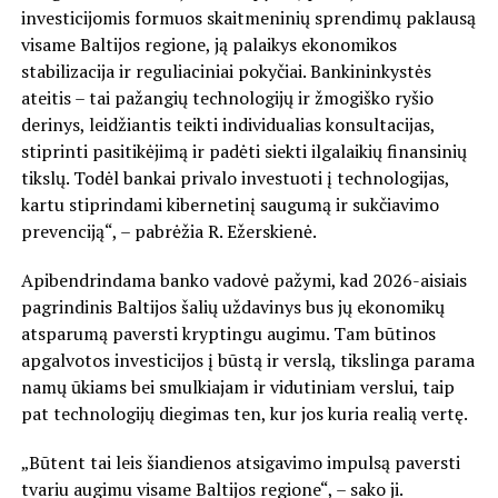
investicijomis formuos skaitmeninių sprendimų paklausą
visame Baltijos regione, ją palaikys ekonomikos
stabilizacija ir reguliaciniai pokyčiai. Bankininkystės
ateitis – tai pažangių technologijų ir žmogiško ryšio
derinys, leidžiantis teikti individualias konsultacijas,
stiprinti pasitikėjimą ir padėti siekti ilgalaikių finansinių
tikslų. Todėl bankai privalo investuoti į technologijas,
kartu stiprindami kibernetinį saugumą ir sukčiavimo
prevenciją“, – pabrėžia R. Ežerskienė.
Apibendrindama banko vadovė pažymi, kad 2026-aisiais
pagrindinis Baltijos šalių uždavinys bus jų ekonomikų
atsparumą paversti kryptingu augimu. Tam būtinos
apgalvotos investicijos į būstą ir verslą, tikslinga parama
namų ūkiams bei smulkiajam ir vidutiniam verslui, taip
pat technologijų diegimas ten, kur jos kuria realią vertę.
„Būtent tai leis šiandienos atsigavimo impulsą paversti
tvariu augimu visame Baltijos regione“, – sako ji.