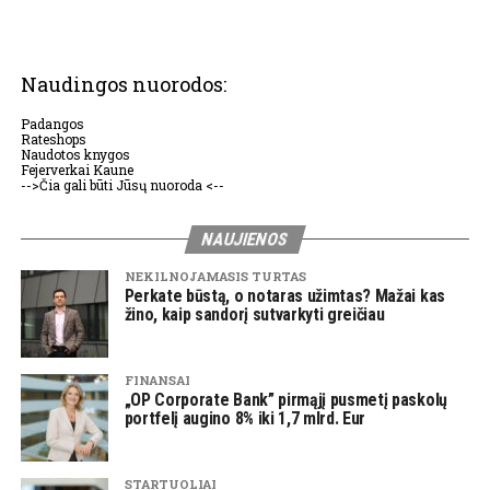
Naudingos nuorodos:
Padangos
Rateshops
Naudotos knygos
Fejerverkai Kaune
-->Čia gali būti Jūsų nuoroda <--
NAUJIENOS
NEKILNOJAMASIS TURTAS
Perkate būstą, o notaras užimtas? Mažai kas
žino, kaip sandorį sutvarkyti greičiau
FINANSAI
„OP Corporate Bank” pirmąjį pusmetį paskolų
portfelį augino 8% iki 1,7 mlrd. Eur
STARTUOLIAI