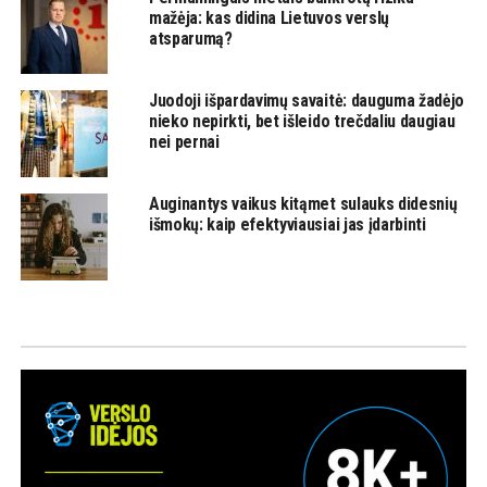
mažėja: kas didina Lietuvos verslų
atsparumą?
Juodoji išpardavimų savaitė: dauguma žadėjo
nieko nepirkti, bet išleido trečdaliu daugiau
nei pernai
Auginantys vaikus kitąmet sulauks didesnių
išmokų: kaip efektyviausiai jas įdarbinti